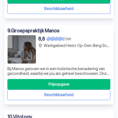
warme en ondersteunende sfeer. Of je nu vragen hebt
over een oefening of gewoon zin hebt i
Beschikbaarheid
9
.
Groepspraktijk Manos
8,6
(25)
Werkgebied Heist-Op-Den-Berg Schriek
place
Bij Manos geloven we in een holistische benadering van
gezondheid, waarbij we jou als geheel beschouwen. Onze
missie is om je te helpen leven, bewegen en sporten
zonder pijn, vol levenslust en in harmonie met jezelf. Ons
Prijsopgave
multidisciplinair team staat klaar om samen met jou aan je
welzijn te werken, m
Beschikbaarheid
10
.
Vitology