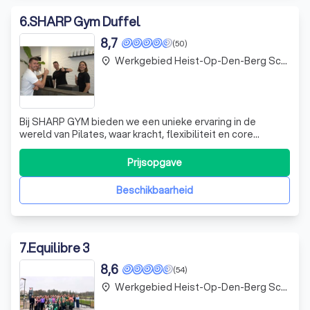
6
.
SHARP Gym Duffel
8,7
(50)
Werkgebied Heist-Op-Den-Berg Schriek
place
Bij SHARP GYM bieden we een unieke ervaring in de
wereld van Pilates, waar kracht, flexibiliteit en core
stability centraal staan. Onze lessen zijn ontworpen om
jou uit te dagen, ongeacht je niveau. Of je nu een beginner
Prijsopgave
bent of al ervaring hebt, wij passen de oefeningen aan op
jouw persoonlijke beh
Beschikbaarheid
7
.
Equilibre 3
8,6
(54)
Werkgebied Heist-Op-Den-Berg Schriek
place