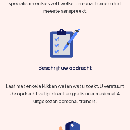
specialisme en kies zelf welke personal trainer u het
Waarom kiezen voor personal training in
meeste aanspreekt.
Heist-op-den-Berg Schriek?
Een personal trainer voor fitness biedt veel meer dan alleen
iemand die naast u staat tijdens het sporten. Het is een
totaalpakket dat u helpt om doelgericht te werken, uw
techniek te verbeteren en gemotiveerd te blijven.
Persoonlijke aandacht
Beschrijf uw opdracht
U krijgt een trainingsplan dat volledig op maat is gemaakt. Uw
fitnesstrainer houdt rekening met uw huidige conditie,
eventuele blessures en uw specifieke doelstellingen.
Laat met enkele klikken weten wat u zoekt. U verstuurt
de opdracht veilig, direct en gratis naar maximaal 4
uitgekozen personal trainers.
Betere techniek
Een ervaren sportcoach zorgt ervoor dat u oefeningen
correct uitvoert. Dat verkleint het risico op blessures en
maximaliseert uw resultaat.