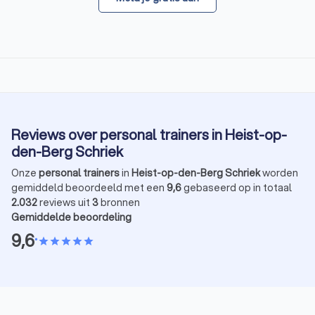
Reviews over personal trainers in Heist-op-
den-Berg Schriek
Onze
personal trainers
in
Heist-op-den-Berg Schriek
worden
gemiddeld beoordeeld met een
9,6
gebaseerd op in totaal
2.032
reviews uit
3
bronnen
Gemiddelde beoordeling
9,6
•
star
star
star
star
star