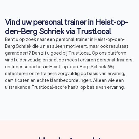
Vind uw personal trainer in Heist-op-
den-Berg Schriek via Trustlocal
Bent u op zoek naar een personal trainer in Heist-op-den-
Berg Schriek die u niet alleen motiveert, maar ook resultaat
garandeert? Dan zit u goed bij Trustlocal. Op ons platform
vindt u eenvoudig en snel de meest ervaren personal trainers
en fitnesscoaches in Heist-op-den-Berg Schriek. Wij
selecteren onze trainers zorgvuldig op basis van ervaring,
certificaten en echte klantbeoordelingen. Alleen wie een
uitstekende Trustlocal-score haalt, op basis van ervaring,
certificering en klanttevredenheid, komt in onze selectie
terecht. Zo weet u zeker dat u met een professionele en
betrouwbare fitness personal trainer werkt. In Heist-op-den-
Berg Schriek scoren personal trainers gemiddeld een 8.5,
gebaseerd op 2,032 reviews. Wij hebben een top 10 personal
trainers voor u klaarstaan, met coaches die gespecialiseerd
zijn in verschillende trainingsvormen – van krachttraining tot