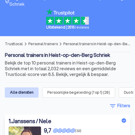
verified_user
Schriek
Uitstekend
|
2515
reviews
Trustlocal
Personal trainers
Personal trainers in Heist-op-den-Berg Schriek
arrow_forward_ios
arrow_forward_ios
Personal trainers in Heist-op-den-Berg Schriek
Bekijk de top 10 personal trainers in Heist-op-den-Berg
Schriek met in totaal 2,032 reviews en een gemiddelde
Trustlocal-score van 8.5. Bekijk, vergelijk & bespaar.
Alle diensten
Persoonlijke begeleiding (1 op 1)
(
26
)
Duo tr
filter_list
Filters
1
.
Janssens / Nele
9,7
(32)