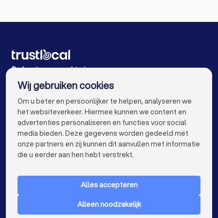
Personal trainers in Geel
Personal trainers in Malle Oostmalle
Personal trainers in Schilde
Personal trainers in Antwerpen
De beste personal trainers voor u
Wij gebruiken cookies
Personal trainers in Gent
info@trustlocal.be
Om u beter en persoonlijker te helpen, analyseren we
Personal trainers in Brugge
het websiteverkeer. Hiermee kunnen we content en
advertenties personaliseren en functies voor social
Personal trainers in Leuven
media bieden. Deze gegevens worden gedeeld met
onze partners en zij kunnen dit aanvullen met informatie
Personal trainers in Aalst
keyboard_arrow_down
VOOR PARTICULIEREN
die u eerder aan hen hebt verstrekt.
Personal trainers in Mechelen
keyboard_arrow_down
VOOR BEDRIJVEN
Personal trainers in Kortrijk
Alles accepteren
keyboard_arrow_down
OVER TRUSTLOCAL
Personal trainers in Hasselt
Alleen noodzakelijk
LAND
Nederland