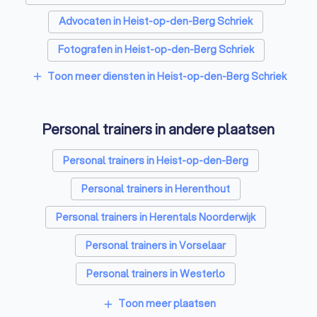
Advocaten in Heist-op-den-Berg Schriek
Fotografen in Heist-op-den-Berg Schriek
Toon meer diensten in Heist-op-den-Berg Schriek
add
Rijscholen in Heist-op-den-Berg Schriek
Coaches in Heist-op-den-Berg Schriek
Personal trainers in andere plaatsen
Architecten in Heist-op-den-Berg Schriek
Personal trainers in Heist-op-den-Berg
Psychologen in Heist-op-den-Berg Schriek
Personal trainers in Herenthout
Relatietherapeut in Heist-op-den-Berg Schriek
Personal trainers in Herentals Noorderwijk
Reisbureaus in Heist-op-den-Berg Schriek
Personal trainers in Vorselaar
Personal trainers in Westerlo
Personal trainers in Lier
Personal trainers in Herselt
Toon meer plaatsen
add