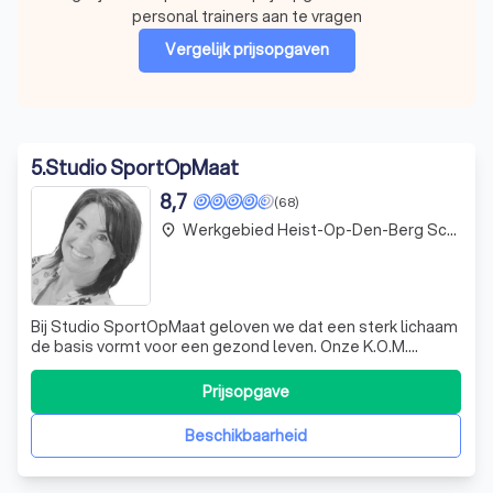
personal trainers aan te vragen
Vergelijk prijsopgaven
5
.
Studio SportOpMaat
8,7
(68)
Werkgebied Heist-Op-Den-Berg Schriek
place
Bij Studio SportOpMaat geloven we dat een sterk lichaam
de basis vormt voor een gezond leven. Onze K.O.M.
training, wat staat voor KrachtOpMaat, is speciaal
ontworpen om resultaatgericht te zijn. Of je nu groot of
Prijsopgave
klein, slank of mollig, jong of oud bent, wij bieden een
krachttraining die aansluit b
Beschikbaarheid