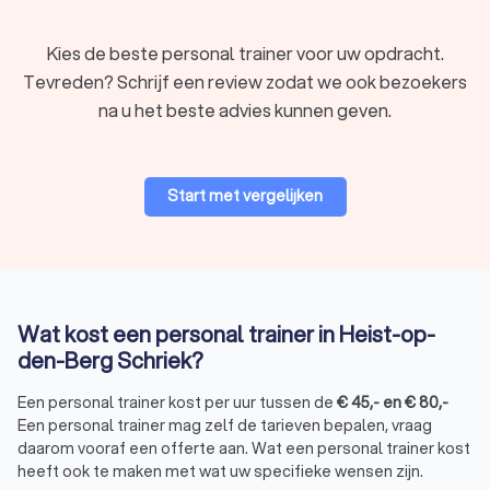
Welke doelen bereikt u met een personal
trainer in Heist-op-den-Berg Schriek?
Kies de beste personal trainer voor uw opdracht.
Met personal training in Heist-op-den-Berg Schriek bereikt u
Tevreden? Schrijf een review zodat we ook bezoekers
veel meer dan u denkt. Hier zijn enkele voorbeelden:
Afvallen:
verbrand vet en verbeter uw eetgewoonten
na u het beste advies kunnen geven.
met een persoonlijk plan.
Krachttraining:
bouw spiermassa op en word fysiek
sterker.
Conditie verbeteren:
verhoog uw uithoudingsvermogen
Start met vergelijken
via cardio en intervaltraining.
Mentale focus:
leer doorzetten, krijg meer discipline en
ervaar minder stress.
Revalidatie:
herstel veilig na een blessure met
begeleiding van een personal fitnesscoach.
Sport-specifieke doelen:
bereid u voor op een
Wat kost een personal trainer in Heist-op-
marathon, triatlon of andere sportwedstrijd.
den-Berg Schriek?
Personal training voor vrouwen:
trainen met een
vrouwelijke personal trainer zorgt bij veel vrouwen voor
Een personal trainer kost per uur tussen de
€
45
,-
en
€
80
,-
meer gemak.
Een personal trainer mag zelf de tarieven bepalen, vraag
daarom vooraf een offerte aan. Wat een personal trainer kost
heeft ook te maken met wat uw specifieke wensen zijn.
Hoe verloopt een trainingssessie?