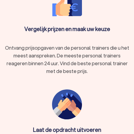
Blijvende motivatie
Met een personal trainer in Heist-op-den-Berg Schriek heeft
u altijd iemand die u aanspoort, zelfs op dagen dat u zelf
Vergelijk prijzen en maak uw keuze
weinig zin heeft.
Ontvang prijsopgaven van de personal trainers die u het
Flexibiliteit
meest aanspreken. De meeste personal trainers
Het maakt niet uit of u kiest voor een gym personal trainer,
reageren binnen 24 uur. Vind de beste personal trainer
een personal trainer aan huis of een online fitnesscoach, u
met de beste prijs.
traint waar en wanneer het u uitkomt.
Variatie in uw trainingen
Een goede fitnesscoach zorgt ervoor dat uw trainingen nooit
saai worden. Afwisseling houdt u gemotiveerd en voorkomt
dat uw vooruitgang stagneert.
Laat de opdracht uitvoeren