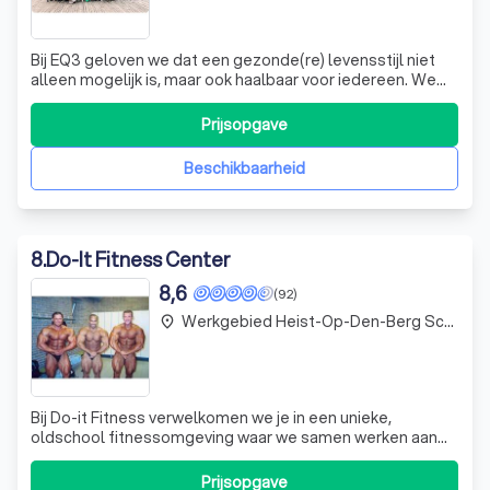
Bij EQ3 geloven we dat een gezonde(re) levensstijl niet
alleen mogelijk is, maar ook haalbaar voor iedereen. We
begrijpen dat je misschien vragen hebt over je
gezondheid en hoe je deze kunt verbeteren. Daarom
Prijsopgave
nodigen we je uit om onze EQ3-quiz in te vullen. Deze
korte online vragenlijst biedt je waa
Beschikbaarheid
8
.
Do-It Fitness Center
8,6
(92)
Werkgebied Heist-Op-Den-Berg Schriek
place
Bij Do-it Fitness verwelkomen we je in een unieke,
oldschool fitnessomgeving waar we samen werken aan
jouw doelen. Onder leiding van Tina en Jill, de nieuwe
gezichten achter de bar en in de gym, creëren we een
Prijsopgave