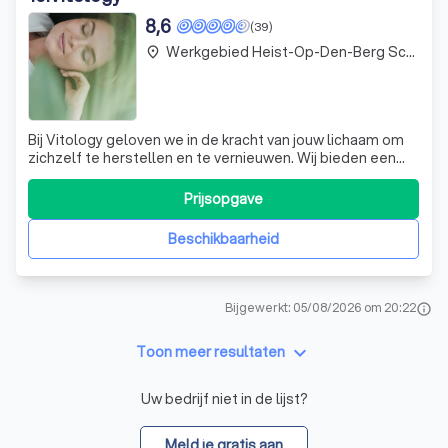
8,6
(39)
Werkgebied Heist-Op-Den-Berg Schriek
place
Bij Vitology geloven we in de kracht van jouw lichaam om
zichzelf te herstellen en te vernieuwen. Wij bieden een
unieke combinatie van wetenschappelijk onderbouwde
therapieën die zijn ontworpen om jouw gezondheid te
Prijsopgave
optimaliseren en je vitaliteit te verhogen. Of je nu een
atleet bent die zijn presta
Beschikbaarheid
Bijgewerkt: 05/08/2026 om 20:22
info
keyboard_arrow_down
Toon meer resultaten
Uw bedrijf niet in de lijst?
Meld je gratis aan