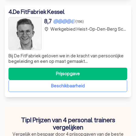
4
.
De FitFabriek Kessel
8,7
(156)
Werkgebied Heist-Op-Den-Berg Schriek
place
Bij De FitFabriek geloven we in de kracht van persoonlijke
begeleiding en een op maat gemaakt
trainingsprogramma. Wij onderscheiden ons door onze
toewijding aan het welzijn van onze leden. Ons team van
Prijsopgave
ervaren trainers staat elke dag klaar om jou te
ondersteunen in jouw fitnessreis. We creëren een o
Beschikbaarheid
Tip! Prijzen van 4 personal trainers
vergelijken
Vergelijk en bespaar door 4 prijsopgaven van de beste