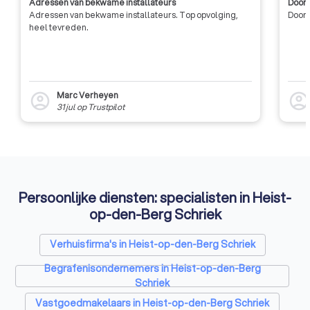
Adressen van bekwame installateurs
Door 
vandaag nog drie tot vier offertes aan via Trustlocal.
Adressen van bekwame installateurs. Top opvolging,
Door 
heel tevreden.
Marc Verheyen
account_circle
account_circl
31 jul
op
Trustpilot
Persoonlijke diensten: specialisten in Heist-
op-den-Berg Schriek
Verhuisfirma's in Heist-op-den-Berg Schriek
Begrafenisondernemers in Heist-op-den-Berg
Schriek
Vastgoedmakelaars in Heist-op-den-Berg Schriek