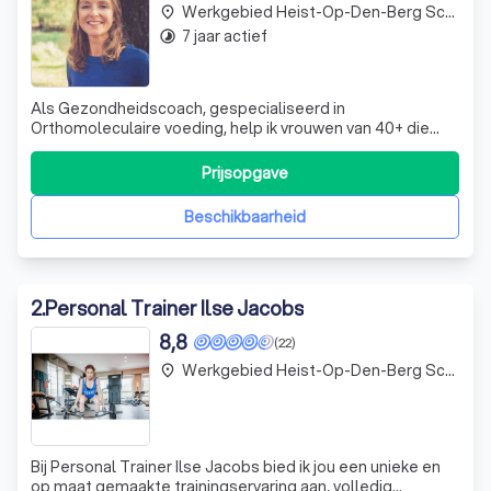
Werkgebied Heist-Op-Den-Berg Schriek
place
7 jaar actief
timelapse
Als Gezondheidscoach, gespecialiseerd in
Orthomoleculaire voeding, help ik vrouwen van 40+ die
graag willen afvallen, zich energieker voelen en
klachtenvrij leven.
Prijsopgave
Beschikbaarheid
2
.
Personal Trainer Ilse Jacobs
8,8
(22)
Werkgebied Heist-Op-Den-Berg Schriek
place
Bij Personal Trainer Ilse Jacobs bied ik jou een unieke en
op maat gemaakte trainingservaring aan, volledig