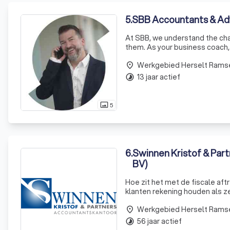
5
.
SBB Accountants & Ad
At SBB, we understand the cha
them. As your business coach, 
Our team of experts, armed wi
Werkgebied Herselt Rams
place
13 jaar actief
timelapse
5
photo_size_select_actual
6
.
Swinnen Kristof & Part
BV)
Hoe zit het met de fiscale a
klanten rekening houden als z
de belangrijkste wijzigingen in 
Werkgebied Herselt Rams
place
56 jaar actief
timelapse