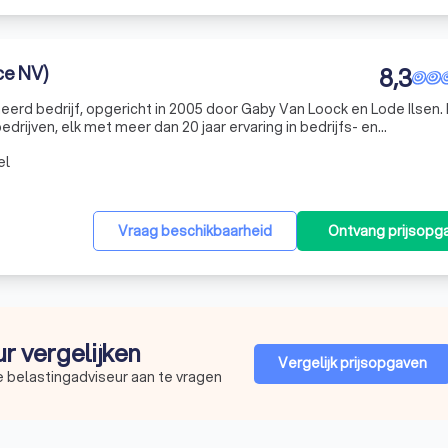
ce NV)
8,3
d bedrijf, opgericht in 2005 door Gaby Van Loock en Lode Ilsen. 
bedrijven, elk met meer dan 20 jaar ervaring in bedrijfs- en
or de jaren heen hebben we kwalitatieve boekhoud- en
el
Vraag beschikbaarheid
Ontvang prijsopg
ur vergelijken
Vergelijk prijsopgaven
e belastingadviseur aan te vragen