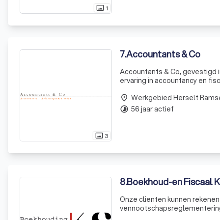
1
photo_size_select_actual
7
.
Accountants & Co
Accountants & Co, gevestigd i
ervaring in accountancy en fis
stellen kwaliteit en correcth
Werkgebied Herselt Rams
belastingaang
place
56 jaar actief
timelapse
3
photo_size_select_actual
8
.
Boekhoud-en Fiscaal 
Onze clienten kunnen rekenen o
vennootschapsreglementering
netwerk van andere boekhouder