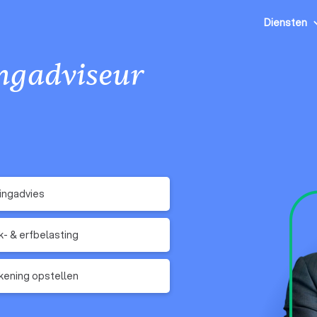
Diensten
ingadviseur
ingadvies
- & erfbelasting
kening opstellen