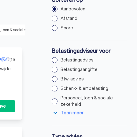
Aanbevolen
Afstand
Score
 loon & sociale zekerheid
(
26
)
Jaarrekening opstellen
(
26
)
Bez
Belastingadviseur voor
(11)
Belastingadvies
ewijde
Belastingaangifte
Btw-advies
nde
Schenk- & erfbelasting
Personeel, loon & sociale
zekerheid
ave
expand_more
Toon meer
Type advies