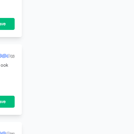
ave
(2)
 ook
 een
ave
(9)