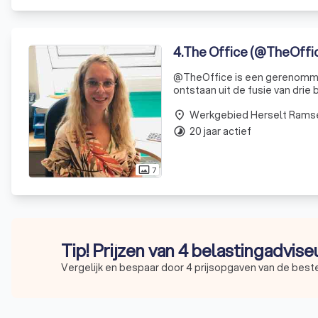
4
.
The Office (@TheOffi
@TheOffice is een gerenommeer
ontstaan uit de fusie van drie 
boekhoudkundige diensten. Do
Werkgebied Herselt Rams
bedrijfsaccountingdiensten
place
20 jaar actief
timelapse
7
photo_size_select_actual
Tip! Prijzen van 4 belastingadvise
Vergelijk en bespaar door 4 prijsopgaven van de best