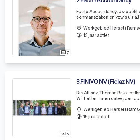
2
.
Facto Accountancy
Facto Accountancy, uw boekho
éénmanszaken en vzw’s uit all
accountancy en fiscaliteit. O
Werkgebied Herselt Rams
stopzetting.
place
13 jaar actief
timelapse
7
photo_size_select_actual
3
.
FINIVO NV (Fidiaz NV)
Die Allianz Thomas Bauz ist Ih
Wir helfen Ihnen dabei, den o
zugeschnitten ist. Unser Ziel is
Werkgebied Herselt Rams
place
15 jaar actief
timelapse
8
photo_size_select_actual