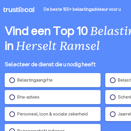
De beste 150+ belastingadviseur
voor u
Vind een Top 10
Belast
in
Herselt Ramsel
Selecteer de dienst die u nodig heeft
Belastingaangifte
Belast
Btw-advies
Schenk
Personeel, loon & sociale zekerheid
Jaarre
Bezwaarschrift indienen