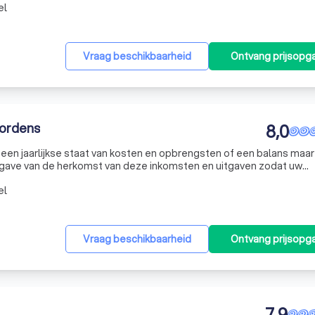
el
Vraag beschikbaarheid
Ontvang prijsopg
ordens
8,0
 een jaarlijkse staat van kosten en opbrengsten of een balans maar
gave van de herkomst van deze inkomsten en uitgaven zodat uw
n "noodzakelijk kwaad" of een "wettelijke verplichting" maar ook
el
Vraag beschikbaarheid
Ontvang prijsopg
7,9