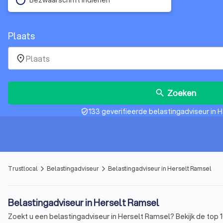
Plaats
place
Zoeken
search
133 geverifieerde belastingadviseur in 
verified_user
Trustlocal
Belastingadviseur
Belastingadviseur in Herselt Ramsel
arrow_forward_ios
arrow_forward_ios
Belastingadviseur in Herselt Ramsel
Zoekt u een belastingadviseur in Herselt Ramsel? Bekijk de top 