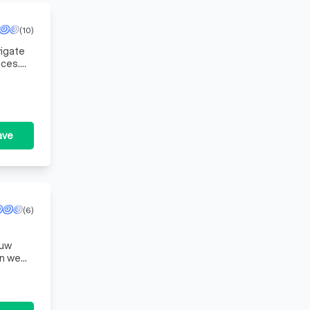
(10)
vigate
ices.
 of
ave
(6)
 uw
en we