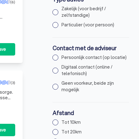
(6)
Zakelijk (voor bedrijf /
zelfstandige)
Particulier (voor persoon)
Contact met de adviseur
ave
Persoonlijk contact (op locatie)
Digitaal contact (online /
telefonisch)
(3)
Geen voorkeur, beide zijn
mogelijk
rsorge.
isse
Afstand
Tot 10km
ave
Tot 20km