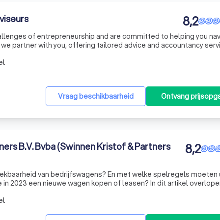
viseurs
8,2
llenges of entrepreneurship and are committed to helping you na
we partner with you, offering tailored advice and accountancy serv
th the latest technology and our membership in the global alliance
el
Vraag beschikbaarheid
Ontvang prijsopg
ners B.V. Bvba (Swinnen Kristof & Partners
8,2
ftrekbaarheid van bedrijfswagens? En met welke spelregels moeten
e in 2023 een nieuwe wagen kopen of leasen? In dit artikel overlop
de autofiscaliteit.
el