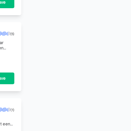
ave
(5)
ar
en
ave
(1)
t een
aten,