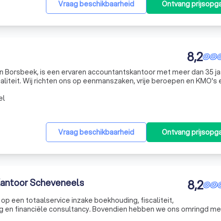
Vraag beschikbaarheid
Ontvang prijsopg
8,2
n Borsbeek, is een ervaren accountantskantoor met meer dan 35 ja
caliteit. Wij richten ons op eenmanszaken, vrije beroepen en KMO's 
eid voorop. Onze diensten omvatten niet alleen boekhouding en
el
Vraag beschikbaarheid
Ontvang prijsopg
Kantoor Scheveneels
8,2
p een totaalservice inzake boekhouding, fiscaliteit,
 en financiële consultancy. Bovendien hebben we ons omringd me
s & accountants alsook met bedrijfsrevisoren, notarissen, advoc