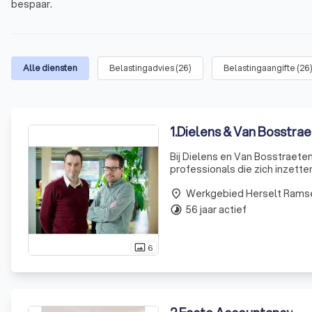
bespaar.
Alle diensten
Belastingadvies
(
26
)
Belastingaangifte
(
26
1
.
Dielens & Van Bosstra
Bij Dielens en Van Bosstraete
professionals die zich inzett
oprichting in 2008 hebben we
Werkgebied Herselt Rams
behoeften van
place
56 jaar actief
timelapse
6
photo_size_select_actual