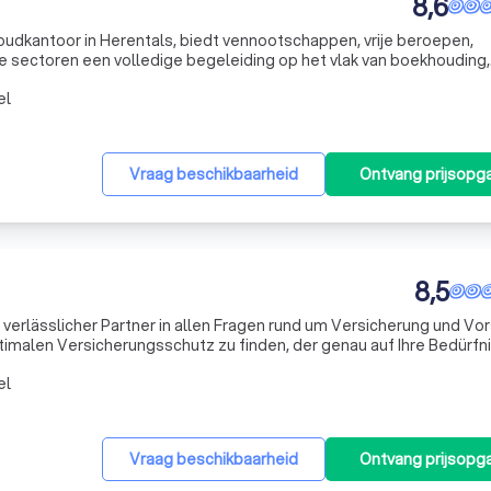
8,6
udkantoor in Herentals, biedt vennootschappen, vrije beroepen,
e sectoren een volledige begeleiding op het vlak van boekhouding,
nze mensen helpen je in elke ondernemingsfase, van opstart tot
el
Vraag beschikbaarheid
Ontvang prijsopg
8,5
r verlässlicher Partner in allen Fragen rund um Versicherung und Vo
ptimalen Versicherungsschutz zu finden, der genau auf Ihre Bedürfn
t es, dass Sie sich auf Ihr Leben, Ihre Karriere und Ihre Famil
el
Vraag beschikbaarheid
Ontvang prijsopg