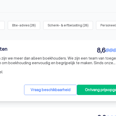
)
Btw-advies
(
26
)
Schenk- & erfbelasting
(
26
)
Personeel,
eten
8,6
n zijn we meer dan alleen boekhouders. We zijn een team van toeg
en om boekhouding eenvoudig en begrijpelijk te maken. Sinds onze
 ons voortdurend aangepast en geëvolueerd om aan de verandere
el
Vraag beschikbaarheid
Ontvang prijsopg