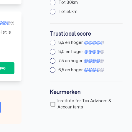
Tot 30km
Tot 50km
(1)
Het is
Trustlocal score
8,5 en hoger
8,0 en hoger
7,5 en hoger
ave
6,5 en hoger
Keurmerken
Institute for Tax Advisors &
check_box_outline_blank
Accountants