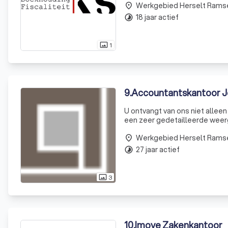
Werkgebied Herselt Rams
verzekeringsmakelaars, f
place
18 jaar actief
timelapse
1
photo_size_select_actual
9
.
Accountantskantoor J
U ontvangt van ons niet alleen
een zeer gedetailleerde weer
boekhouding meer wordt dan ee
Werkgebied Herselt Rams
beleidsinstr
place
27 jaar actief
timelapse
3
photo_size_select_actual
10
.
Imove Zakenkantoor