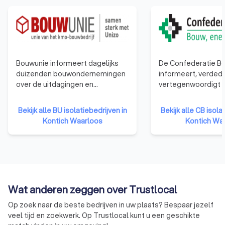
Bouwunie informeert dagelijks
De Confederatie Bo
duizenden bouwondernemingen
informeert, verdedi
over de uitdagingen en
vertegenwoordigt a
veranderingen in de bouwsector.
bouwbedrijven. Van
Bouwunie is er voor alle kmo-
éénmanszaken tot 
Bekijk alle BU isolatiebedrijven in
Bekijk alle CB isola
bedrijven en zelfstandige
bedrijven. De organ
Kontich Waarloos
Kontich Wa
ondernemers uit de bouwsector.
vertegenwoordigt 
We behartigen de belangen bij
ondernemingen uit 
de overheid, in de media, de
publieke opinie en in het overleg
met de andere sociale partners.
Wat anderen zeggen over Trustlocal
Op zoek naar de beste bedrijven in uw plaats? Bespaar jezelf
veel tijd en zoekwerk. Op Trustlocal kunt u een geschikte