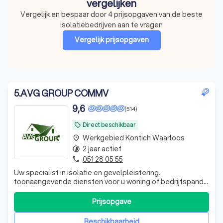
vergelijken
Vergelijk en bespaar door 4 prijsopgaven van de beste
isolatiebedrijven aan te vragen
Vergelijk prijsopgaven
5
.
AVG GROUP COMMV
9,6
(514)
Direct beschikbaar
local_offer
Werkgebied Kontich Waarloos
place
2 jaar actief
timelapse
051 28 05 55
phone
Uw specialist in isolatie en gevelpleistering.
toonaangevende diensten voor u woning of bedrijfspand.
Realiseren van u droomproject met oog voor kwaliteit en
klanttevredenheid.
Prijsopgave
Beschikbaarheid