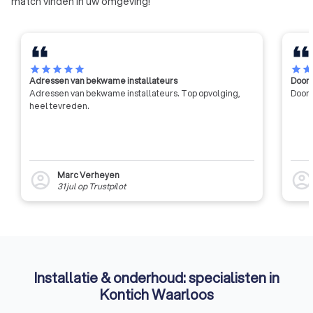
match vinden in uw omgeving!
star
star
star
star
star
star
sta
Adressen van bekwame installateurs
Door 
Adressen van bekwame installateurs. Top opvolging,
Door 
heel tevreden.
Marc Verheyen
account_circle
account_circl
31 jul
op
Trustpilot
Installatie & onderhoud: specialisten in
Kontich Waarloos