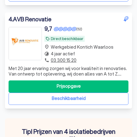
4
.
AVB Renovatie
9,7
(52)
Direct beschikbaar
local_offer
Werkgebied Kontich Waarloos
place
4 jaar actief
timelapse
03 300 15 20
phone
Met 20 jaar ervaring zorgen wij voor kwaliteit in renovaties.
Van ontwerp tot oplevering, wij doen alles van A tot Z.
Binnen de 48 uur na het bezoek ontvangt u een
gedetailleerde offerte.
Prijsopgave
Beschikbaarheid
Tip! Prijzen van 4 isolatiebedrijven