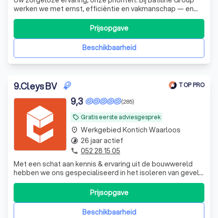
werken we met ernst, efficiëntie en vakmanschap — en
laten we vooral ons werk voor zich spreken.
Prijsopgave
Beschikbaarheid
9
.
Cleys BV
TOP PRO
9,3
(285)
Gratis eerste adviesgesprek
local_offer
Werkgebied Kontich Waarloos
place
26 jaar actief
timelapse
052 28 15 05
phone
Met een schat aan kennis & ervaring uit de bouwwereld
hebben we ons gespecialiseerd in het isoleren van gevels,
daken, vernieuwen van ramen & deuren +
energieoplossingen.
Prijsopgave
Beschikbaarheid