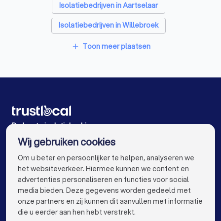
Isolatiebedrijven in Aartselaar
Isolatiebedrijven in Willebroek
Isolatiebedrijven in Sint-Katelijne-Waver
Toon meer plaatsen
add
Isolatiebedrijven in Mortsel
Isolatiebedrijven in Mechelen
Isolatiebedrijven in Boechout
Isolatiebedrijven in Hemiksem
De beste isolatiebedrijven voor u
Wij gebruiken cookies
Isolatiebedrijven in Antwerpen
info@trustlocal.be
Om u beter en persoonlijker te helpen, analyseren we
Isolatiebedrijven in Gent
het websiteverkeer. Hiermee kunnen we content en
advertenties personaliseren en functies voor social
Isolatiebedrijven in Brugge
media bieden. Deze gegevens worden gedeeld met
onze partners en zij kunnen dit aanvullen met informatie
Isolatiebedrijven in Leuven
keyboard_arrow_down
VOOR PARTICULIEREN
die u eerder aan hen hebt verstrekt.