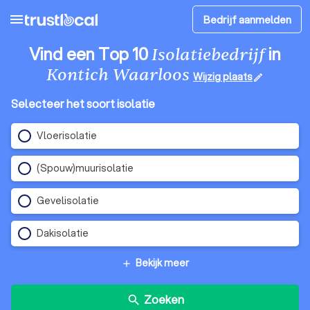
menu
Bedrijf aanmelden
Vind een Top 10
in
Isolatiebedrijf
Kontich Waarloos
Wijzig plaats
edit
Selecteer het soort isolatie
Vloerisolatie
(Spouw)muurisolatie
Gevelisolatie
Dakisolatie
Bekijk meer
add
Zoeken
search