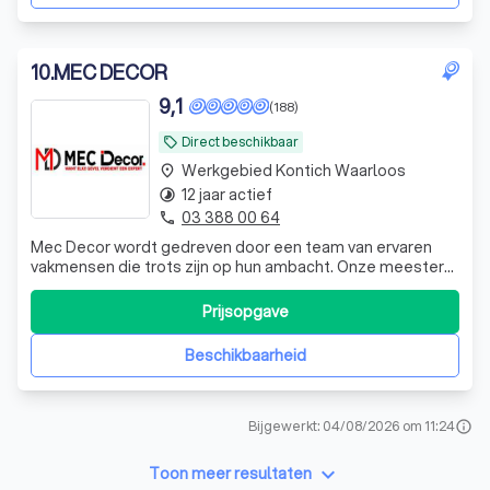
10
.
MEC DECOR
9,1
(188)
Direct beschikbaar
local_offer
Werkgebied Kontich Waarloos
place
12 jaar actief
timelapse
03 388 00 64
phone
Mec Decor wordt gedreven door een team van ervaren
vakmensen die trots zijn op hun ambacht. Onze meesters
brengen niet alleen uw gevel tot leven, maar tillen de
esthetiek van uw hele woning naar een hoger niveau. Geen
Prijsopgave
project is te groot of te klein. Mec Decor biedt op maat
gemaakte oplossingen
Beschikbaarheid
Bijgewerkt: 04/08/2026 om 11:24
info
keyboard_arrow_down
Toon meer resultaten