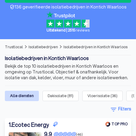
136 geverifieerde isolatiebedrijven in Kontich Waarloos
verified_user
Uitstekend
|
2515
reviews
Trustlocal
Isolatiebedrijven
Isolatiebedrijven in Kontich Waarloos
arrow_forward_ios
arrow_forward_ios
Isolatiebedrijven in Kontich Waarloos
Bekijk de top 10 isolatiebedrijven in Kontich Waarloos en
omgeving op Trustlocal. Objectief & onafhankelijk. Voor
isolatie van dak, kelder, vloer, muur of andere isolatiewerken.
Alle diensten
Dakisolatie
(
81
)
Vloerisolatie
(
36
)
(S
filter_list
Filters
1
.
Ecotec Energy
TOP PRO
9,9
(46)