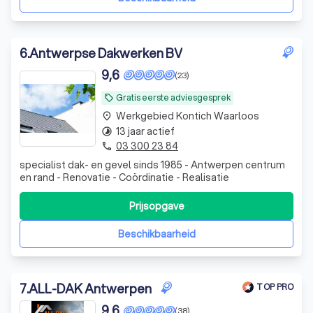
6
.
Antwerpse Dakwerken BV
9,6
(23)
Gratis eerste adviesgesprek
local_offer
Werkgebied Kontich Waarloos
place
13 jaar actief
timelapse
03 300 23 84
phone
specialist dak- en gevel sinds 1985 - Antwerpen centrum
en rand - Renovatie - Coördinatie - Realisatie
Prijsopgave
Beschikbaarheid
7
.
ALL-DAK Antwerpen
TOP PRO
9,6
(38)