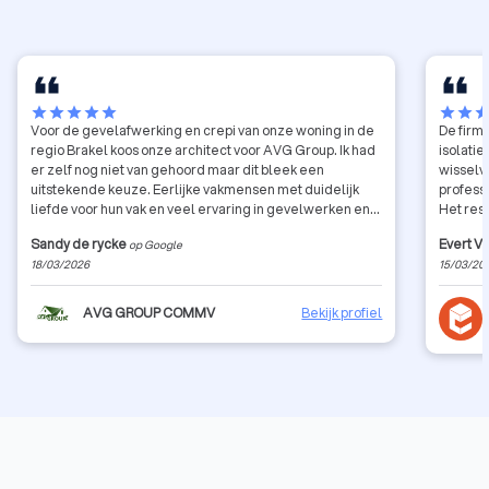
star
star
star
star
star
star
star
sta
Voor de gevelafwerking en crepi van onze woning in de
De firm
regio Brakel koos onze architect voor AVG Group. Ik had
isolatie
er zelf nog niet van gehoord maar dit bleek een
wisselv
uitstekende keuze. Eerlijke vakmensen met duidelijk
professi
liefde voor hun vak en veel ervaring in gevelwerken en
Het res
gevelisolatie. Tufan is langs geweest voor de offerte.
afwerki
Sandy de rycke
Evert V
op Google
Zonder meerkost hebben ze zelfs nog enkele extra’s
regenpi
18/03/2026
15/03/20
uitgevoerd wat we enorm appreciëren. De crepi gevel is
perfect afgewerkt en het resultaat is gewoon top.
Absoluut een aanrader voor wie op zoek is naar een
AVG GROUP COMMV
Bekijk profiel
betrouwbare specialist in crepi en gevelisolatie in de
regio Brakel Warme groeten Alex van Damme