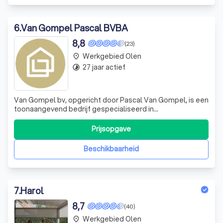
6
.
Van Gompel Pascal BVBA
8,8
(23)
Werkgebied Olen
place
27 jaar actief
timelapse
Van Gompel bv, opgericht door Pascal Van Gompel, is een
toonaangevend bedrijf gespecialiseerd in
woningautomatisatie. Met jarenlange ervaring in de
sector, onderscheiden we ons door de perfecte balans
Prijsopgave
tussen kwaliteit en persoonlijke service. We zijn
uitgegroeid tot een referentie in de regio, dankz
Beschikbaarheid
7
.
Harol
8,7
(40)
Werkgebied Olen
place