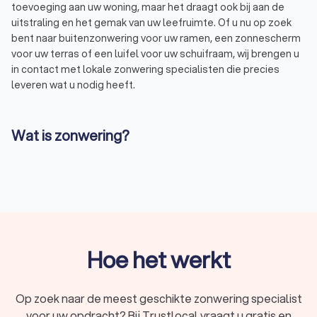
toevoeging aan uw woning, maar het draagt ook bij aan de
uitstraling en het gemak van uw leefruimte. Of u nu op zoek
bent naar buitenzonwering voor uw ramen, een zonnescherm
voor uw terras of een luifel voor uw schuifraam, wij brengen u
in contact met lokale zonwering specialisten die precies
leveren wat u nodig heeft.
Wat is zonwering?
Zonwering is elke manier van beschutting waarmee u de
hoeveelheid zonlicht reguleert in uw huis en de warmte die uw
huis binnenkomt. Ook beschermt u uw interieur tegen
schadelijke UV-stralen met zonwering. Trustlocal begrijpt dat
de keuze voor de juiste zonwering een belangrijke beslissing
is, daarom helpen we u graag bij het vinden van de beste
oplossing voor uw specifieke behoeften.
Hoe het werkt
Het belang van zonwering
Op zoek naar de meest geschikte zonwering specialist
Zonwering speelt een belangrijke rol in het creëren van een
voor uw opdracht? Bij Trustlocal vraagt u gratis en