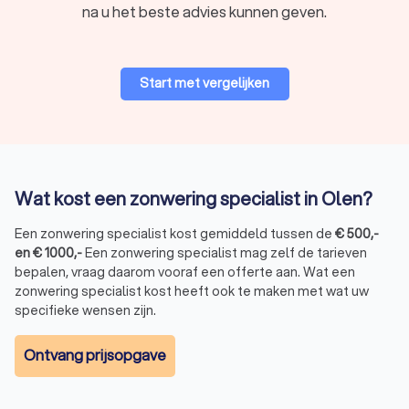
na u het beste advies kunnen geven.
en de beste prijs-kwaliteitsverhouding te vinden voor uw huis.
Vertrouw op Trustlocal voor deskundig advies, hoge kwaliteit
zonwering en een goede service van lokale vakmensen.
Start met vergelijken
Wat kost een zonwering specialist in Olen?
Een zonwering specialist kost gemiddeld tussen de
€
500
,-
en
€
1000
,-
Een zonwering specialist mag zelf de tarieven
bepalen, vraag daarom vooraf een offerte aan. Wat een
zonwering specialist kost heeft ook te maken met wat uw
specifieke wensen zijn.
Ontvang prijsopgave