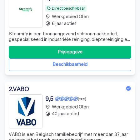
Direct beschikbaar
local_offer
Werkgebied Olen
place
6 jaar actief
timelapse
Steamify is een toonaangevend schoonmaakbedrijf,
gespecialiseerd in industriële reiniging, dieptereiniging en
ontstoffingswerken. Met een passie voor orde, netheid en
kwaliteit bieden wij gespecialiseerde
Prijsopgave
schoonmaakoplossingen voor bedrijven in de
voedingsindustrie, horeca, grootkeukens, koel- en vr
Beschikbaarheid
2
.
VABO
9,5
(285)
Werkgebied Olen
place
40 jaar actief
timelapse
VABO is een Belgisch familiebedrijf met meer dan 37 jaar
ervaring in het produceren en installeren van