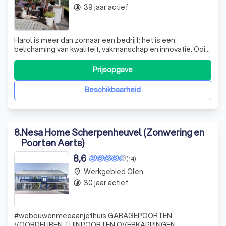
39 jaar actief
timelapse
Harol is meer dan zomaar een bedrijf; het is een
belichaming van kwaliteit, vakmanschap en innovatie. Ooit
begonnen als een klein familiebedrijf in Diest, is Harol
uitgegroeid tot een van de meest vooraanstaande
Prijsopgave
fabrikanten van rolluiken, zonwering en buitenleven in
Europa. Onze producten zijn ontwo
Beschikbaarheid
8
.
Nesa Home Scherpenheuvel (Zonwering en
Poorten Aerts)
8,6
(14)
Werkgebied Olen
place
30 jaar actief
timelapse
#webouwenmeeaanjethuis GARAGEPOORTEN
VOORDEUREN TUINPOORTEN OVERKAPPINGEN