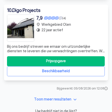
10
.
Digo Projects
7,9
(4)
Werkgebied Olen
place
22 jaar actief
timelapse
Bij ons bedrijf streven we ernaar om uitzonderlijke
diensten te leveren die uw verwachtingen overtreffen. We
zijn trots op onze expertise en toewijding aan kwaliteit,
die ons onderscheiden in onze branche. Ons team van
Prijsopgave
professionals is gepassioneerd over wat ze doen en zet
zich in om elke klus tot i
Beschikbaarheid
Bijgewerkt: 05/08/2026 om 12:08
info
keyboard_arrow_down
Toon meer resultaten
Uw bedrijf niet in de lijst?