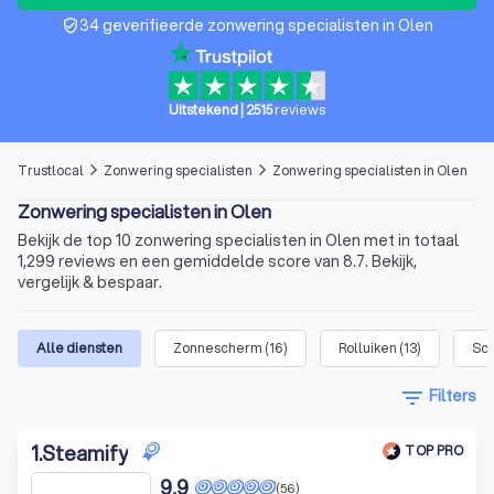
34 geverifieerde zonwering specialisten in Olen
verified_user
Uitstekend
|
2515
reviews
Trustlocal
Zonwering specialisten
Zonwering specialisten in Olen
arrow_forward_ios
arrow_forward_ios
Zonwering specialisten in Olen
Bekijk de top 10 zonwering specialisten in Olen met in totaal
1,299 reviews en een gemiddelde score van 8.7. Bekijk,
vergelijk & bespaar.
Alle diensten
Zonnescherm
(
16
)
Rolluiken
(
13
)
Sc
filter_list
Filters
1
.
Steamify
TOP PRO
9,9
(56)