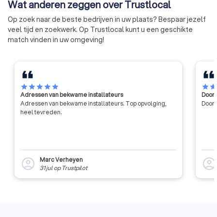
Wat anderen zeggen over Trustlocal
Op zoek naar de beste bedrijven in uw plaats? Bespaar jezelf
veel tijd en zoekwerk. Op Trustlocal kunt u een geschikte
match vinden in uw omgeving!
star
star
star
star
star
star
sta
Adressen van bekwame installateurs
Door 
Adressen van bekwame installateurs. Top opvolging,
Door 
heel tevreden.
Marc Verheyen
account_circle
account_circl
31 jul
op
Trustpilot