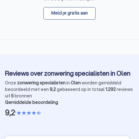
Meld je gratis aan
Reviews over zonwering specialisten in Olen
Onze
zonwering specialisten
in
Olen
worden gemiddeld
beoordeeld met een
9,2
gebaseerd op in totaal
1.292
reviews
uit
5
bronnen
Gemiddelde beoordeling
9,2
•
star
star
star
star
star_half