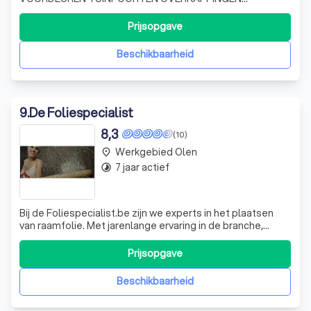
ZONWERINGEN AUTOMATISATIE
Prijsopgave
Beschikbaarheid
9
.
De Foliespecialist
8,3
(10)
Werkgebied Olen
place
7 jaar actief
timelapse
Bij de Foliespecialist.be zijn we experts in het plaatsen
van raamfolie. Met jarenlange ervaring in de branche,
hebben we een breed scala aan projecten voltooid, van
privéwoningen tot bedrijfsgebouwen. We begrijpen dat
Prijsopgave
glas, hoewel esthetisch aantrekkelijk en functioneel, ook
zijn nadelen heeft. Daa
Beschikbaarheid