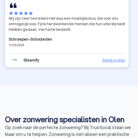
star
star
star
star
star
Wij zijn zeer tevreden! Het was een moeilijke klus, die voor ons
onmogelijk was. Fijne hardwerkende mensen die hun uiterste best
hebben gedaan. Van harte bedankt.
Schraepen-Schouteden
11/10/2025
Steamify
Bekijk profiel
Over zonwering specialisten in Olen
Op zoek naar de perfecte zonwering? Bij Trustlocal staan we
klaar om u te helpen. Zonwering is niet alleen een praktische