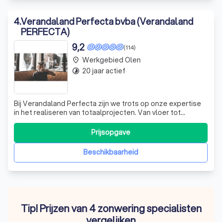
4
.
Verandaland Perfecta bvba (Verandaland
PERFECTA)
9,2
(114)
Werkgebied Olen
place
20 jaar actief
timelapse
Bij Verandaland Perfecta zijn we trots op onze expertise
in het realiseren van totaalprojecten. Van vloer tot
plafond, binnen en buiten, wij voeren alle werken uit met
de hoogste aandacht voor detail. Onze veranda's zijn
Prijsopgave
volledig personaliseerbaar, wat betekent dat u de vorm,
afmetingen, stijl, kleu
Beschikbaarheid
Tip! Prijzen van 4 zonwering specialisten
vergelijken