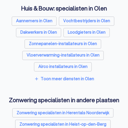
Huis & Bouw: specialisten in Olen
Aannemers in Olen
Vochtbestrijders in Olen
Dakwerkers in Olen
Loodgieters in Olen
Zonnepanelen-installateurs in Olen
Vloerverwarming-installateurs in Olen
Airco installateurs in Olen
Ramen en deuren specialisten in Olen
Toon meer diensten in Olen
add
Laadpaal installateurs in Olen
Zonwering specialisten in andere plaatsen
Schrijnwerkers in Olen
Warmtepomp installateurs in Olen
Zonwering specialisten in Herentals Noorderwijk
Badkamer installateurs in Olen
Glashandels in Olen
Zonwering specialisten in Heist-op-den-Berg