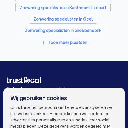
EPC-keurders in Olen
Klusjesmannen in Olen
Zonwering specialisten in Kasterlee Lichtaart
Zonwering specialisten in Geel
Zonwering specialisten in Grobbendonk
Zonwering specialisten in Begijnendijk
Toon meer plaatsen
add
Zonwering specialisten in Zoersel
Zonwering specialisten in Mol
Zonwering specialisten in Malle Oostmalle
Zonwering specialisten in Aarschot
De beste zonwering specialisten voor u
Wij gebruiken cookies
Zonwering specialisten in Antwerpen
info@trustlocal.be
Om u beter en persoonlijker te helpen, analyseren we
Zonwering specialisten in Gent
het websiteverkeer. Hiermee kunnen we content en
advertenties personaliseren en functies voor social
Zonwering specialisten in Brugge
media bieden. Deze gegevens worden gedeeld met