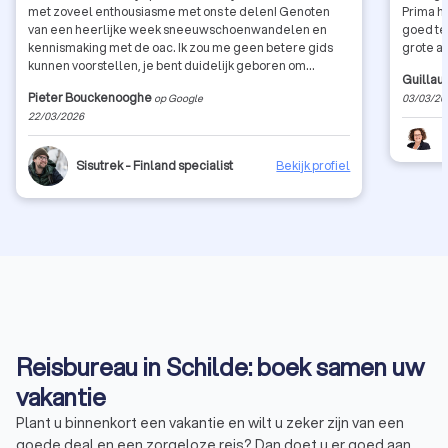
met zoveel enthousiasme met ons te delen! Genoten
Prima h
van een heerlijke week sneeuwschoenwandelen en
goed te 
kennismaking met de oac. Ik zou me geen betere gids
grote a
kunnen voorstellen, je bent duidelijk geboren om
Guilla
iedereen te laten kennismaken met Finland, zijn
Pieter Bouckenooghe
op Google
03/03/20
mensen, zijn natuur en zijn cultuur. Hopelijk tot later nog
22/03/2026
eens in de Finse bossen!
Sisutrek - Finland specialist
Bekijk profiel
Reisbureau in Schilde: boek samen uw
vakantie
Plant u binnenkort een vakantie en wilt u zeker zijn van een
goede deal en een zorgeloze reis? Dan doet u er goed aan