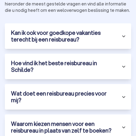
hieronder de meest gestelde vragen en vind alle informatie
Alleen bureaus die voldoen aan onze kwaliteitsnormen blijven
die u nodig heeft om een weloverwogen beslissing te maken.
zichtbaar. Onbetrouwbare aanbieders verwijderen we actief,
zodat u altijd zeker bent van een veilige keuze.
U vindt bij ons onafhankelijke reviews, heldere informatie en
rechtstreekse contactgegevens van zowel grote reisbureaus
Kan ik ook voor goedkope vakanties
als kleinschalige, gespecialiseerde reisorganisaties. Dankzij
terecht bij een reisbureau?
de ervaringen van andere reizigers ontdekt u snel welke
bureaus uitblinken in service, klantvriendelijkheid en
prijsbewust werken. Laat u inspireren, vraag meerdere
Hoe vind ik het beste reisbureau in
offertes aan en kies met vertrouwen het reisbureau dat het
Schilde?
beste bij u past. Een vakantie boeken is nog nooit zo makkelijk
geweest.
Wat doet een reisbureau precies voor
mij?
Waarom kiezen mensen voor een
reisbureau in plaats van zelf te boeken?