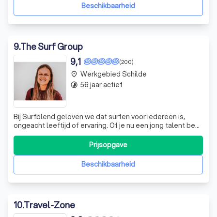
perfect cadeau voor elke
Beschikbaarheid
9
.
The Surf Group
9,1
(200)
Werkgebied Schilde
place
56 jaar actief
timelapse
Bij Surfblend geloven we dat surfen voor iedereen is,
ongeacht leeftijd of ervaring. Of je nu een jong talent bent
of een ervaren surfer, wij bieden surflessen op maat aan,
zodat je binnen no-time over de golven vliegt. Onze
Prijsopgave
passie voor surfen en de zee delen we graag met jou, en
we staan klaar om j
Beschikbaarheid
10
.
Travel-Zone