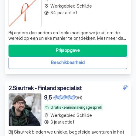
Werkgebied Schilde
place
34 jaar actief
timelapse
Bij anders dan anders en tooku nodigen we je uit om de
wereld op een unieke manier te ontdekken. Met meer dan
40 jaar ervaring in het organiseren van onvergetelijke
rondreizen, brengen we je naar zowel bekende als
Prijsopgave
verborgen parels in meer dan 40 landen. Onze passie voor
reizen vertaalt zich in zorgv
Beschikbaarheid
2
.
Sisutrek - Finland specialist
9,5
(84)
Gratis kennismakingsgesprek
local_offer
Werkgebied Schilde
place
3 jaar actief
timelapse
Bij Sisutrek bieden we unieke, begeleide avonturen in het