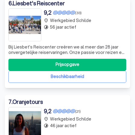
6
.
Liesbet's Reiscenter
9,2
(33)
Werkgebied Schilde
place
56 jaar actief
timelapse
Bij Liesbet’s Reiscenter creëren we al meer dan 28 jaar
onvergetelijke reiservaringen. Onze passie voor reizen en
onze uitgebreide expertise stellen ons in staat om de
nieuwste trends en mogelijkheden in de reiswereld te
Prijsopgave
integreren. Of je nu droomt van een luxe vakantie, een
avontuurlijke reis of ee
Beschikbaarheid
7
.
Oranjetours
9,2
(21)
Werkgebied Schilde
place
46 jaar actief
timelapse