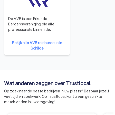
De VVR is een Erkende
Beroepsvereniging die alle
professionals binnen de
reissector vertegenwoordigd. Ze
doet dit op verschillende niveaus
Bekijk alle VVR reisbureaus in
(Regionaal, Federaal en
Schilde
Europees) door het behartigen
van de belangen van, en het
ondersteunen van de sector en
haar leden in het bijzonder. De 5
pijlers van de VVR Om deze
missie te realiseren baseren we
Wat anderen zeggen over Trustlocal
ons op een helder beleidsplan.
Dit werd opgebouwd vanuit de
Op zoek naar de beste bedrijven in uw plaats? Bespaar jezelf
noden van de sector en de leden
veel tijd en zoekwerk. Op Trustlocal kunt u een geschikte
in het bijzonder. Het plan wordt
match vinden in uw omgeving!
jaarlijks door het bestuursorgaan
geëvalueerd en waar nodig