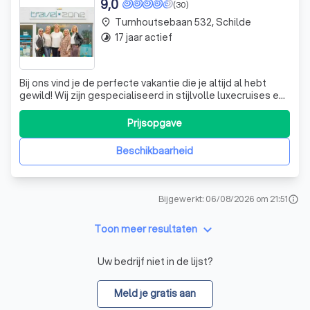
9,0
(30)
Turnhoutsebaan 532, Schilde
place
17 jaar actief
timelapse
Bij ons vind je de perfecte vakantie die je altijd al hebt
gewild! Wij zijn gespecialiseerd in stijlvolle luxecruises en
bieden een scala aan bestemmingen die onze klanten
keer op keer weten te verrassen. Van de betoverende
Prijsopgave
stranden van Bali tot de adembenemende natuur van
Zuid-Afrika, wij hebben he
Beschikbaarheid
Bijgewerkt: 06/08/2026 om 21:51
info
keyboard_arrow_down
Toon meer resultaten
Uw bedrijf niet in de lijst?
Meld je gratis aan