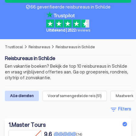
66 geverifieerde reisbureaus in Schilde
verified_user
Uitstekend
|
2522
reviews
Trustlocal
Reisbureaus
Reisbureaus in Schilde
arrow_forward_ios
arrow_forward_ios
Reisbureaus in Schilde
Een vakantie boeken? Bekijk de top 10 reisbureaus in Schilde
en vraag vrijblijvend offertes aan. Ga op groepsreis, rondreis,
citytrip of zonvakantie.
Alle diensten
Vooraf samengestelde reis
(
51
)
Maatwerk o
filter_list
Filters
1
.
Master Tours
9,6
(74)