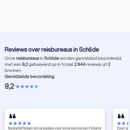
Reviews over reisbureaus in Schilde
Onze
reisbureaus
in
Schilde
worden gemiddeld beoordeeld
met een
9,2
gebaseerd op in totaal
2.944
reviews uit
2
bronnen
Gemiddelde beoordeling
9,2
•
star
star
star
star
star_half
star
star
star
star
star
star
star
sta
Bedankt Ruben om je passie voor en je kennis van Finland
Zeer go