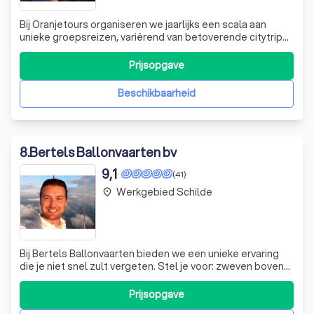
Bij Oranjetours organiseren we jaarlijks een scala aan
unieke groepsreizen, variërend van betoverende citytrips
tot avontuurlijke verre reizen, wandelvakanties en luxe
cruises. Of je nu alleen reist of met een partner, bij ons is
Prijsopgave
iedereen van harte welkom! Onze passie voor reizen drijft
ons om op ma
Beschikbaarheid
8
.
Bertels Ballonvaarten bv
9,1
(41)
Werkgebied Schilde
place
Bij Bertels Ballonvaarten bieden we een unieke ervaring
die je niet snel zult vergeten. Stel je voor: zweven boven
de prachtige landschappen van Antwerpen of de Kempen,
omringd door de serene stilte van de lucht. Onze
Prijsopgave
ballonvaarten zijn niet alleen een avontuur, maar ook een