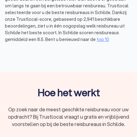
om langs te gaan bij een betrouwbaar reisbureau. Trustlocal
selecteerde voor u de beste reisbureaus in Schilde. Dankzij
onze Trustlocal-score, gebaseerd op 2,941 beschikbare
beoordelingen, ziet u in één oogopslag welk reisbureau uit
Schilde het beste scoort. In Schilde scoren reisbureaus
gemiddeld een 8.5. Bent u benieuwd naar de
top 10
reisbureaus
van heel Vlaanderen? Bekijk dan zeker onze lijst.
Wat doet een reisbureau?
Een reisbureau helpt u bij het plannen, organiseren en boeken
van uw vakantie. Wilt u graag genieten van een zonvakantie,
een bruisende citytrip, een avontuurlijke rondreis of een
Hoe het werkt
luxueuze cruise? Dan bent u bij een ervaren reisorganisatie
aan het juiste adres. Reisbureaus in Schilde beschikken over
de juiste kennis, jarenlange ervaring en sterke contacten om
Op zoek naar de meest geschikte reisbureau voor uw
uw droomreis tot leven te brengen.
opdracht? Bij Trustlocal vraagt u gratis en vrijblijvend
Een reisbureau regelt werkelijk alles voor u: van vliegtickets
voorstellen op bij de beste reisbureaus in Schilde.
tot hotelovernachtingen, van transfers tot excursies en zelfs
uw reisverzekering. Veel reismaatschappijen in Schilde