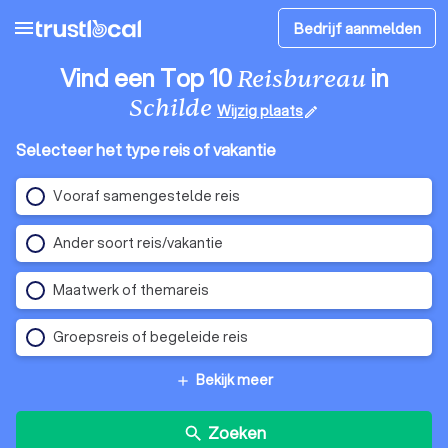
menu
Bedrijf aanmelden
Vind een Top 10
in
Reisbureau
Schilde
Wijzig plaats
edit
Selecteer het type reis of vakantie
Vooraf samengestelde reis
Ander soort reis/vakantie
Maatwerk of themareis
Groepsreis of begeleide reis
Bekijk meer
add
Zoeken
search