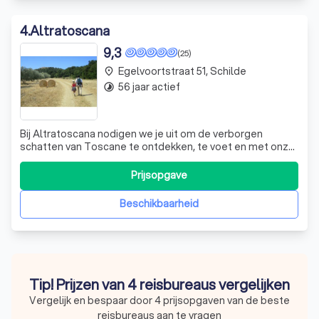
4
.
Altratoscana
9,3
(25)
Egelvoortstraat 51, Schilde
place
56 jaar actief
timelapse
Bij Altratoscana nodigen we je uit om de verborgen
schatten van Toscane te ontdekken, te voet en met onze
schattige ezels als je trouwe metgezellen. Of je nu een
avontuurlijke wandelaar bent of gewoon op zoek bent
Prijsopgave
naar een unieke gezinsvakantie, onze ezeltochten bieden
een perfecte mix van natuur, c
Beschikbaarheid
Tip! Prijzen van 4 reisbureaus vergelijken
Vergelijk en bespaar door 4 prijsopgaven van de beste
reisbureaus aan te vragen