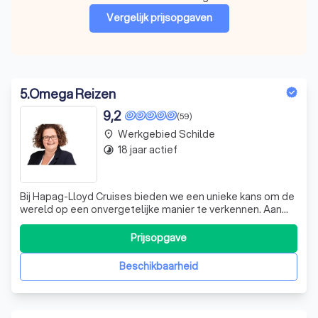
Vergelijk prijsopgaven
5
.
Omega Reizen
9,2
(59)
Werkgebied Schilde
place
18 jaar actief
timelapse
Bij Hapag-Lloyd Cruises bieden we een unieke kans om de
wereld op een onvergetelijke manier te verkennen. Aan
boord van ons gloednieuwe expeditieschip, de
HANSEATIC inspiration, nemen we je mee op een avontuur
Prijsopgave
dat je nooit zult vergeten. Onze cruises zijn niet zomaar
reizen; ze zijn een kans om de s
Beschikbaarheid