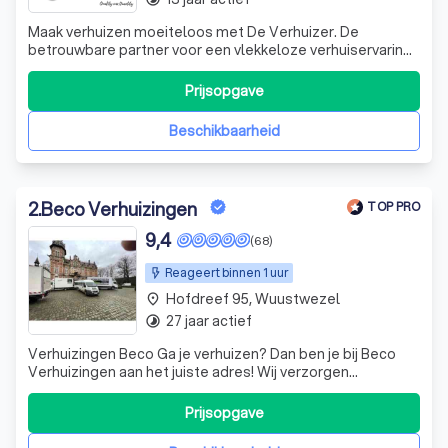
Maak verhuizen moeiteloos met De Verhuizer. De
betrouwbare partner voor een vlekkeloze verhuiservaring.
Met ervaren professionals en toegewijde service zorgen
wij Voor een soepel en stressvrij verhuis
Prijsopgave
Beschikbaarheid
2
.
Beco Verhuizingen
TOP PRO
9,4
(68)
Reageert binnen 1 uur
Hofdreef 95, Wuustwezel
place
27 jaar actief
timelapse
Verhuizingen Beco Ga je verhuizen? Dan ben je bij Beco
Verhuizingen aan het juiste adres! Wij verzorgen
particuliere en professionele verhuizingen van begin tot
eind. Een zelfwerkend patroon met meer dan 23 jaar
Prijsopgave
ervaring!