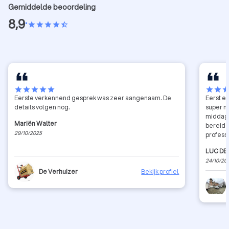
Gemiddelde beoordeling
8,9
•
star
star
star
star
star_half
star
star
star
star
star
star
star
sta
Eerste verkennend gesprek was zeer aangenaam. De
Eerst e
details volgen nog.
super m
middag 
Mariën Walter
bereid 
29/10/2025
profess
er 11/1
LUC DE
24/10/20
De Verhuizer
Bekijk profiel