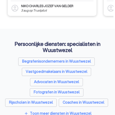
NIKO CHARLES JOZEF VAN GELDER
account_circle
account_circl
3 aug
op
Trustpilot
Persoonlijke diensten: specialisten in
Wuustwezel
Begrafenisondernemers in Wuustwezel
Vastgoedmakelaars in Wuustwezel
Advocaten in Wuustwezel
Fotografen in Wuustwezel
Rijscholen in Wuustwezel
Coaches in Wuustwezel
Architecten in Wuustwezel
Toon meer diensten in Wuustwezel
add