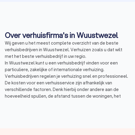
Over verhuisfirma's in Wuustwezel
Wij geven u het meest complete overzicht van de beste
verhuisbedrijven in Wuustwezel. Verhuizen zoals u dat wilt
met het beste verhuisbedrijf in uw regio.
In Wuustwezel kunt u een verhuisbedrijf vinden voor een
particuliere, zakelijke of internationale verhuizing.
Verhuisbedrijven regelen je verhuizing snel en professioneel.
De kosten voor een verhuisservice zijn afhankelijk van
verschillende factoren. Denk hierbij onder andere aan de
hoeveelheid spullen, de afstand tussen de woningen, het
aantal verhuizers of het aantal verhuiswagens. Een verhuizer
kan zowel particulier als zakelijk ingezet worden en
regelmatig ook internationaal:
Particuliere verhuizing: een verhuizing van een woning
naar een andere woning.
Zakelijke verhuizing: een verhuizing van een bedrijf of