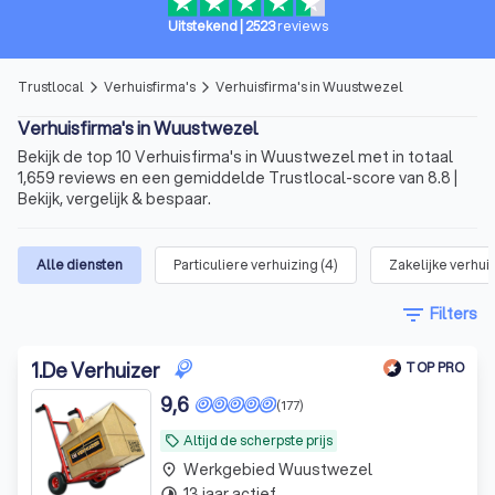
Uitstekend
|
2523
reviews
Trustlocal
Verhuisfirma's
Verhuisfirma's in Wuustwezel
arrow_forward_ios
arrow_forward_ios
Verhuisfirma's in Wuustwezel
Bekijk de top 10 Verhuisfirma's in Wuustwezel met in totaal
1,659 reviews en een gemiddelde Trustlocal-score van 8.8 |
Bekijk, vergelijk & bespaar.
Alle diensten
Particuliere verhuizing
(
4
)
Zakelijke verhui
filter_list
Filters
1
.
De Verhuizer
TOP PRO
9,6
(177)
Altijd de scherpste prijs
local_offer
Werkgebied Wuustwezel
place
13 jaar actief
timelapse