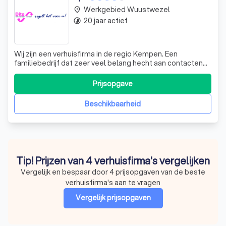
Werkgebied Wuustwezel
place
20 jaar actief
timelapse
Wij zijn een verhuisfirma in de regio Kempen. Een
familiebedrijf dat zeer veel belang hecht aan contacten
met mensen persoonlijk. Dit is nog steeds de beste
manier om de mensen vertrouwd te maken met het reilen
Prijsopgave
en zeilen van de firma. Tevens is ook onze grootste
prioriteit dat uw materiële eigend
Beschikbaarheid
Tip! Prijzen van 4 verhuisfirma's vergelijken
Vergelijk en bespaar door 4 prijsopgaven van de beste
verhuisfirma's aan te vragen
Vergelijk prijsopgaven