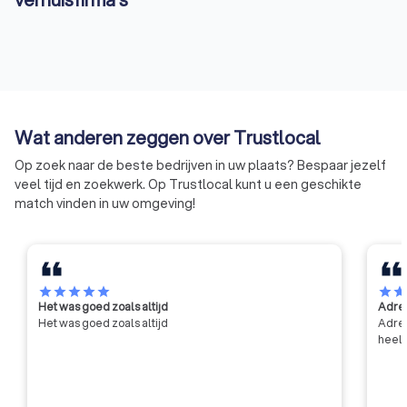
Wat anderen zeggen over Trustlocal
Op zoek naar de beste bedrijven in uw plaats? Bespaar jezelf
veel tijd en zoekwerk. Op Trustlocal kunt u een geschikte
match vinden in uw omgeving!
star
star
star
star
star
star
sta
Het was goed zoals altijd
Adres
Het was goed zoals altijd
Adres
heel 