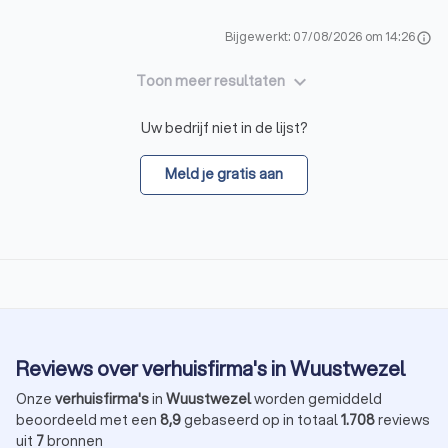
Bijgewerkt: 07/08/2026 om 14:26
info
keyboard_arrow_down
Toon meer resultaten
Uw bedrijf niet in de lijst?
Meld je gratis aan
Reviews over verhuisfirma's in Wuustwezel
Onze
verhuisfirma's
in
Wuustwezel
worden gemiddeld
beoordeeld met een
8,9
gebaseerd op in totaal
1.708
reviews
uit
7
bronnen