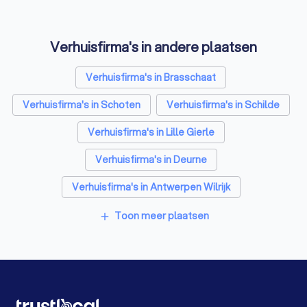
Psychologen in Wuustwezel
Verhuisfirma's in andere plaatsen
Relatietherapeut in Wuustwezel
Reisbureaus in Wuustwezel
Verhuisfirma's in Brasschaat
Personal trainers in Wuustwezel
Verhuisfirma's in Schoten
Verhuisfirma's in Schilde
Verhuisfirma's in Lille Gierle
Verhuisfirma's in Deurne
Verhuisfirma's in Antwerpen Wilrijk
Verhuisfirma's in Antwerpen
Verhuisfirma's in Nijlen
Toon meer plaatsen
add
Verhuisfirma's in Turnhout
Verhuisfirma's in Oud-Turnhout
Verhuisfirma's in Gent
Verhuisfirma's in Brugge