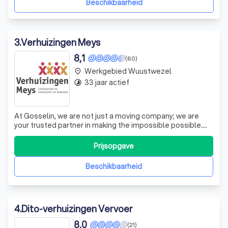
Beschikbaarheid
3
.
Verhuizingen Meys
8,1
(60)
Werkgebied Wuustwezel
place
33 jaar actief
timelapse
At Gosselin, we are not just a moving company; we are
your trusted partner in making the impossible possible.
Our expertise lies in handling complex and time-sensitive
assignments with precision and professionalism. Whether
Prijsopgave
it's transporting over 140 cubic meters of designer
furniture to a villa und
Beschikbaarheid
4
.
Dito-verhuizingen Vervoer
8,0
(21)