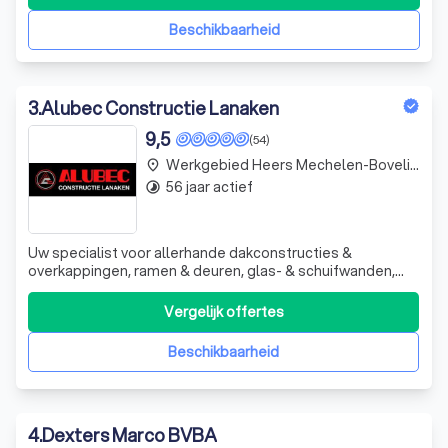
voeren geen renovatie- of herstellingswerken uit. Benny
zelf is op de werf aanwezig, samen met zijn
Beschikbaarheid
3
.
Alubec Constructie Lanaken
9,5
(54)
Werkgebied Heers Mechelen-Bovelingen
place
56 jaar actief
timelapse
Uw specialist voor allerhande dakconstructies &
overkappingen, ramen & deuren, glas- & schuifwanden,
rolluiken en zonwering. Meer dan 45 jaar op proef gesteld
en goedgekeurd Steeds garant voor een persoonlijke &
Vergelijk offertes
flexibele aanpak Professioneel advies in onze toonzaal of
bij u thuis Ruim aanbo
Beschikbaarheid
4
.
Dexters Marco BVBA