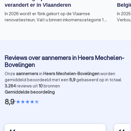
verandert er in Vlaanderen
Belgi
In 2026 wordt er flink gekort op de Vlaamse
In 2025
renovatiesteun. Valt u binnen inkomenscategorie 1 of
Verbou
2? Dan is dit het laatste moment om nog een premie
huiseig
te ontvangen voor de meeste verduurzamings- of
energi
renovatiewerken.
stimul
bij de 
Hier is
Reviews over aannemers in Heers Mechelen-
en deta
Bovelingen
Onze
aannemers
in
Heers Mechelen-Bovelingen
worden
gemiddeld beoordeeld met een
8,9
gebaseerd op in totaal
3.264
reviews uit
10
bronnen
Gemiddelde beoordeling
8,9
•
star
star
star
star
star_half