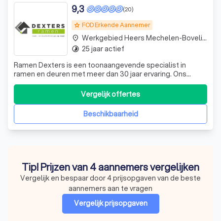
9,3
(20)
FOD Erkende Aannemer
grade
Werkgebied Heers Mechelen-Bovelingen
place
25 jaar actief
timelapse
Ramen Dexters is een toonaangevende specialist in
ramen en deuren met meer dan 30 jaar ervaring. Ons
verhaal begon in een kleine garage, maar door onze
toewijding en vakmanschap zijn we uitgegroeid tot een
Vergelijk offertes
gerespecteerde naam in de sector. Onze oprichter, Marco
Dexters, heeft samen met zijn broer Ra
Beschikbaarheid
Tip! Prijzen van 4 aannemers vergelijken
Vergelijk en bespaar door 4 prijsopgaven van de beste
aannemers aan te vragen
Vergelijk prijsopgaven