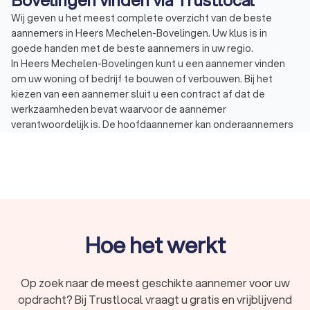
Wij geven u het meest complete overzicht van de beste
aannemers in Heers Mechelen-Bovelingen. Uw klus is in
goede handen met de beste aannemers in uw regio.
In Heers Mechelen-Bovelingen kunt u een aannemer vinden
om uw woning of bedrijf te bouwen of verbouwen. Bij het
kiezen van een aannemer sluit u een contract af dat de
werkzaamheden bevat waarvoor de aannemer
verantwoordelijk is. De hoofdaannemer kan onderaannemers
bij de verbouwing betrekken en hen een deel van het werk
laten uitvoeren. Dit gebeurt als de hoofdaannemer niet de
juiste expertise heeft over het bouwproject. Bouwprojecten
zijn grofweg op te delen in drie types:
Verbouwing of renovatie: bij verbouwen of renoveren
gaat het om het (gedeeltelijk) vernieuwen van de
woning. Denk aan het verbouwen van de badkamer of
Hoe het werkt
keuken.
Aanbouw, uitbouw of opbouw: bij een aanbouw, uitbouw
of opbouw wordt de woonruimte vergroot door een
Op zoek naar de meest geschikte aannemer voor uw
deel aan-, uit- of op te bouwen. Denk aan een uitbouw
opdracht? Bij Trustlocal vraagt u gratis en vrijblijvend
van de woonkamer of het plaatsen van een dakkapel.