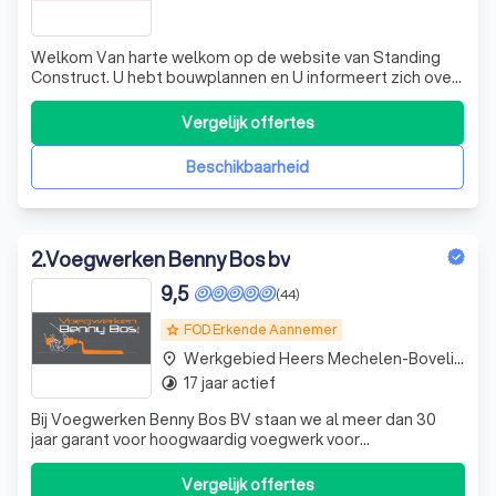
Welkom Van harte welkom op de website van Standing
Construct. U hebt bouwplannen en U informeert zich over
hoe uw droomwoning te bouwen aan de beste
prijs/kwaliteit- verhouding. Via onze site gaan we U meer
Vergelijk offertes
vertellen over wie wij zijn en hoe we werken en gaan we U
informatie geven die U zal helpen
Beschikbaarheid
2
.
Voegwerken Benny Bos bv
9,5
(44)
FOD Erkende Aannemer
grade
Werkgebied Heers Mechelen-Bovelingen
place
17 jaar actief
timelapse
Bij Voegwerken Benny Bos BV staan we al meer dan 30
jaar garant voor hoogwaardig voegwerk voor
nieuwbouwprojecten, van modern tot landelijk of
industrieel. Wij richten ons uitsluitend op nieuwbouw en
Vergelijk offertes