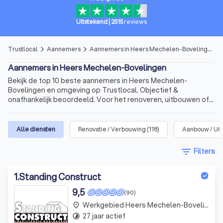
Uitstekend
|
2515
reviews
Trustlocal
Aannemers
Aannemers in Heers Mechelen-Bovelingen
arrow_forward_ios
arrow_forward_ios
Aannemers in Heers Mechelen-Bovelingen
Bekijk de top 10 beste aannemers in Heers Mechelen-
Bovelingen en omgeving op Trustlocal. Objectief &
onafhankelijk beoordeeld. Voor het renoveren, uitbouwen of
verbouwen van uw woning.
Alle diensten
Renovatie / Verbouwing
(
118
)
Aanbouw / Ui
filter_list
Filters
1
.
Standing Construct
9,5
(90)
Werkgebied Heers Mechelen-Bovelingen
place
27 jaar actief
timelapse