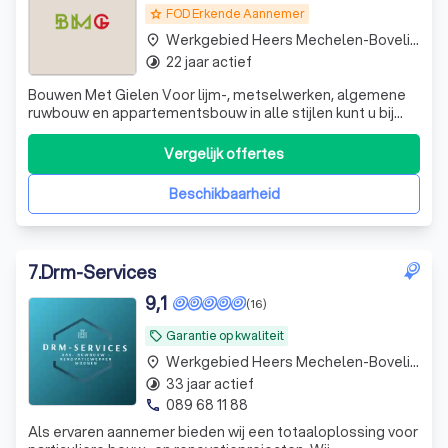
FOD Erkende Aannemer
grade
Werkgebied Heers Mechelen-Bovelingen
place
22 jaar actief
timelapse
Bouwen Met Gielen Voor lijm-, metselwerken, algemene
ruwbouw en appartementsbouw in alle stijlen kunt u bij
bvba Bouwbedrijf Marc Gielen terecht! Ook metselwerken
met cellenbeton behoort tot de mogelijkheden. Sinds
Vergelijk offertes
een aantal jaren verlijmen wij onze binnenmuren. Wat een
zéér gunstig effect heeft v
Beschikbaarheid
7
.
Drm-Services
9,1
(16)
Garantie op kwaliteit
local_offer
Werkgebied Heers Mechelen-Bovelingen
place
33 jaar actief
timelapse
089 68 11 88
phone
Als ervaren aannemer bieden wij een totaaloplossing voor