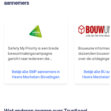
aannemers
Safety My Priority is een brede
Bouwunie informeer
bewustmakingscampagne
duizenden bouwon
gericht naar iedereen die
over de uitdaginge
beroepshalve met bouwen en
veranderingen in d
verbouwen te maken heeft. Een
Bouwunie is er voor
Bekijk alle SMP aannemers in
Bekijk alle BU a
collectief bewustzijn omtrent
bedrijven en zelfst
Heers Mechelen-Bovelingen
Heers Mechelen-
risicopreventie en veiligheid
ondernemers uit d
moet het hoge aantal
We behartigen de b
arbeidsongevallen in de
de overheid, in de 
Belgische bouwsector
publieke opinie en i
terugschroeven. Aannemers die
met de andere soci
hieraan deelnemen zullen veilig
Wat anderen zeggen over Trustlocal
denken en handelen bij het