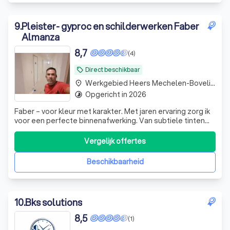
9
.
Pleister- gyproc en schilderwerken Faber
Almanza
8,7
(4)
Direct beschikbaar
local_offer
Werkgebied Heers Mechelen-Bovelingen
place
Opgericht in 2026
timelapse
Faber – voor kleur met karakter. Met jaren ervaring zorg ik
voor een perfecte binnenafwerking. Van subtiele tinten
tot uitgesproken kleuren: elk project krijgt een afwerking
met persoonlijkheid.
Vergelijk offertes
Beschikbaarheid
10
.
Bks solutions
8,5
(1)