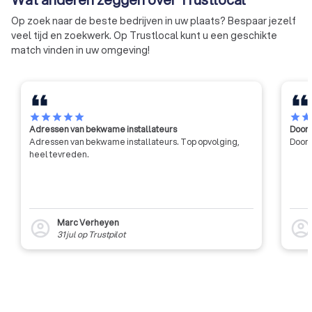
uitvoeren van de
Op zoek naar de beste bedrijven in uw plaats? Bespaar jezelf
werkzaamheden.
veel tijd en zoekwerk. Op Trustlocal kunt u een geschikte
match vinden in uw omgeving!
star
star
star
star
star
star
sta
Adressen van bekwame installateurs
Door 
Adressen van bekwame installateurs. Top opvolging,
Door 
heel tevreden.
Marc Verheyen
account_circle
account_circl
31 jul
op
Trustpilot