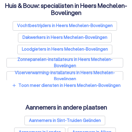
Huis & Bouw: specialisten in Heers Mechelen-
Bovelingen
Vochtbestrijders in Heers Mechelen-Bovelingen
Dakwerkers in Heers Mechelen-Bovelingen
Loodgieters in Heers Mechelen-Bovelingen
Zonnepanelen-installateurs in Heers Mechelen-
Bovelingen
Vloerverwarming-installateurs in Heers Mechelen-
Bovelingen
Toon meer diensten in Heers Mechelen-Bovelingen
add
Airco installateurs in Heers Mechelen-Bovelingen
Ramen en deuren specialisten in Heers Mechelen-
Bovelingen
Aannemers in andere plaatsen
Laadpaal installateurs in Heers Mechelen-Bovelingen
Aannemers in Sint-Truiden Gelinden
Zonwering specialisten in Heers Mechelen-
Bovelingen