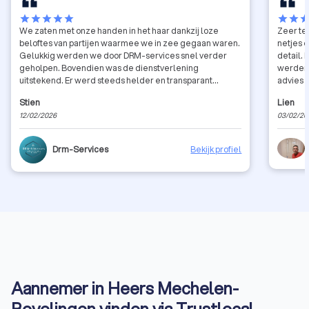
star
star
star
star
star
star
star
sta
We zaten met onze handen in het haar dankzij loze
Zeer tevr
beloftes van partijen waarmee we in zee gegaan waren.
netjes 
Gelukkig werden we door DRM-services snel verder
detail. De communicatie verliep vlot en afspraken
geholpen. Bovendien was de dienstverlening
werden correct
uitstekend. Er werd steeds helder en transparant
advies v
gecommuniceerd. Prijs-kwaliteit zijn wij ook zeer
zowelpl
Stien
Lien
tevreden. Er wordt naar een oplossing gezocht
laten ui
12/02/2026
03/02/20
waarmee alle partijen het eens zijn, ook in niet voor de
werkt. Zeker een aanrader voor wie kwaliteit en
hand liggende situaties. Er wordt meegedacht en
betrouw
advies gegeven. Inmiddels hebben wij al meerdere
Drm-Services
Bekijk profiel
keren met deze aannemer samengewerkt voor
verschillende werken: plaatsen van ramen en deuren,
vervangen van een steunpilaar, … wij zijn steeds
weltevreden over het resultaat.
Aannemer in Heers Mechelen-
Bovelingen vinden via Trustlocal