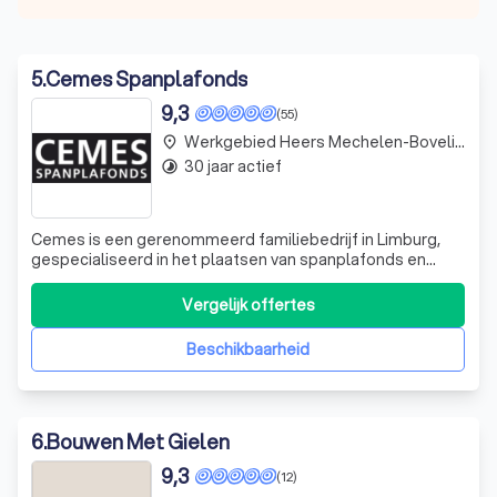
5
.
Cemes Spanplafonds
9,3
(55)
Werkgebied Heers Mechelen-Bovelingen
place
30 jaar actief
timelapse
Cemes is een gerenommeerd familiebedrijf in Limburg,
gespecialiseerd in het plaatsen van spanplafonds en
alles wat daarmee te maken heeft. Sinds 1995 dragen we
de waarden van hoge kwaliteit en afwerking hoog in het
Vergelijk offertes
vaandel. We onderscheiden ons door een bewuste keuze
voor enkel hoogwaardige material
Beschikbaarheid
6
.
Bouwen Met Gielen
9,3
(12)