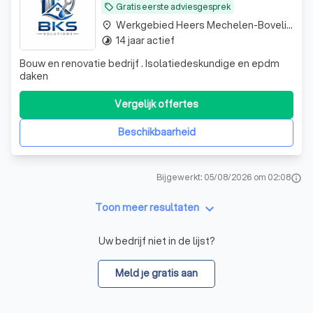
Gratis eerste adviesgesprek
local_offer
Werkgebied Heers Mechelen-Bovelingen
place
14 jaar actief
timelapse
Bouw en renovatie bedrijf . Isolatiedeskundige en epdm
daken
Vergelijk offertes
Beschikbaarheid
Bijgewerkt: 05/08/2026 om 02:08
info
keyboard_arrow_down
Toon meer resultaten
Uw bedrijf niet in de lijst?
Meld je gratis aan