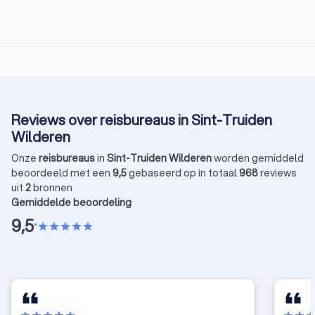
Reviews over reisbureaus in Sint-Truiden
Wilderen
Onze
reisbureaus
in
Sint-Truiden Wilderen
worden gemiddeld
beoordeeld met een
9,5
gebaseerd op in totaal
968
reviews
uit
2
bronnen
Gemiddelde beoordeling
9,5
•
star
star
star
star
star