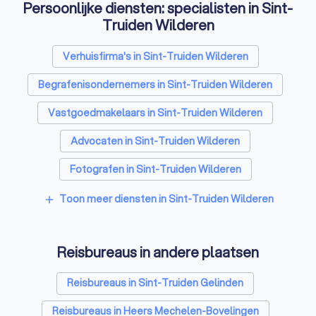
wisselen, inspireren door
Persoonlijke diensten: specialisten in Sint-
boeiende keynotes te brengen
Truiden Wilderen
en er vooral voor zorgen dat
leden elkaar leren kennen via
Verhuisfirma's in Sint-Truiden Wilderen
ongedwongen netwerken. Met
het team van het secretariaat,
Begrafenisondernemers in Sint-Truiden Wilderen
het management en een aantal
gedreven externe experten
Vastgoedmakelaars in Sint-Truiden Wilderen
staan we dan ook steeds ter
beschikking voor advies en
Advocaten in Sint-Truiden Wilderen
ondersteuning. Onder het moto
‘lead by example’, en om de
Fotografen in Sint-Truiden Wilderen
ondersteuning en service zo
optimaal mogelijk te geven,
Rijscholen in Sint-Truiden Wilderen
Toon meer diensten in Sint-Truiden Wilderen
add
hebben we intern volop de kaart
Coaches in Sint-Truiden Wilderen
van de digitalisering en
duurzaamheid getrokken. We
Reisbureaus in andere plaatsen
Architecten in Sint-Truiden Wilderen
werken voornamelijk cloud-
based, evalueren onze
Psychologen in Sint-Truiden Wilderen
Reisbureaus in Sint-Truiden Gelinden
processen regelmatig en
automatiseren en optimaliseren
Relatietherapeut in Sint-Truiden Wilderen
Reisbureaus in Heers Mechelen-Bovelingen
gedurig waar het kan. We bieden