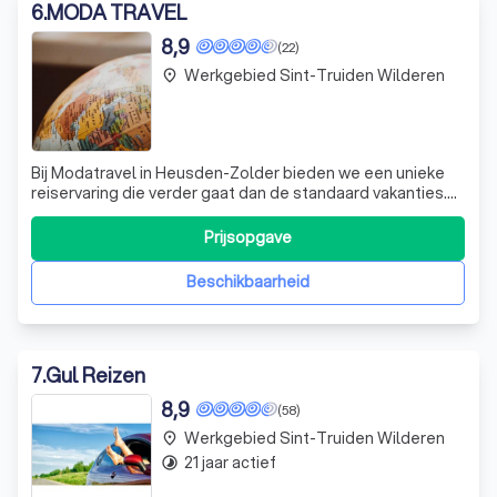
6
.
MODA TRAVEL
8,9
(22)
Werkgebied Sint-Truiden Wilderen
place
Bij Modatravel in Heusden-Zolder bieden we een unieke
reiservaring die verder gaat dan de standaard vakanties.
Wij onderscheiden ons door onze persoonlijke aanpak en
uitgebreide kennis van de reiswereld. Of je nu droomt van
Prijsopgave
een zonovergoten vakantie op Ibiza, een avontuurlijke
jeepsafari door het on
Beschikbaarheid
7
.
Gul Reizen
8,9
(58)
Werkgebied Sint-Truiden Wilderen
place
21 jaar actief
timelapse