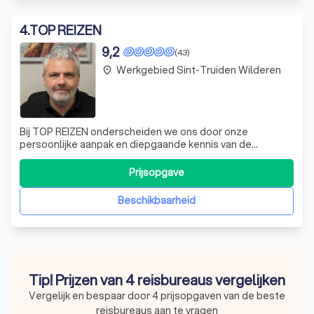
4
.
TOP REIZEN
9,2
(43)
Werkgebied Sint-Truiden Wilderen
place
Bij TOP REIZEN onderscheiden we ons door onze
persoonlijke aanpak en diepgaande kennis van de
reiswereld. Als onafhankelijke reisagent met het TUI
Agent-label staan we klaar om jouw droomvakantie te
Prijsopgave
realiseren. Wij geloven in de kracht van persoonlijke
service, en daarom nodigen we je uit om in alle
Beschikbaarheid
Tip! Prijzen van 4 reisbureaus vergelijken
Vergelijk en bespaar door 4 prijsopgaven van de beste
reisbureaus aan te vragen