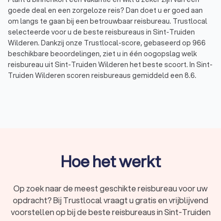
goede deal en een zorgeloze reis? Dan doet u er goed aan
om langs te gaan bij een betrouwbaar reisbureau. Trustlocal
selecteerde voor u de beste reisbureaus in Sint-Truiden
Wilderen. Dankzij onze Trustlocal-score, gebaseerd op 966
beschikbare beoordelingen, ziet u in één oogopslag welk
reisbureau uit Sint-Truiden Wilderen het beste scoort. In Sint-
Truiden Wilderen scoren reisbureaus gemiddeld een 8.6.
Bent u benieuwd naar de
top 10 reisbureaus
van heel
Vlaanderen? Bekijk dan zeker onze lijst.
Wat doet een reisbureau?
Een reisbureau helpt u bij het plannen, organiseren en boeken
van uw vakantie. Wilt u graag genieten van een zonvakantie,
Hoe het werkt
een bruisende citytrip, een avontuurlijke rondreis of een
luxueuze cruise? Dan bent u bij een ervaren reisorganisatie
aan het juiste adres. Reisbureaus in Sint-Truiden Wilderen
Op zoek naar de meest geschikte reisbureau voor uw
beschikken over de juiste kennis, jarenlange ervaring en
opdracht? Bij Trustlocal vraagt u gratis en vrijblijvend
sterke contacten om uw droomreis tot leven te brengen.
voorstellen op bij de beste reisbureaus in Sint-Truiden
Een reisbureau regelt werkelijk alles voor u: van vliegtickets