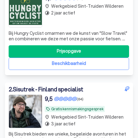
Werkgebied Sint-Truiden Wilderen
place
2 jaar actief
timelapse
Bij Hungry Cyclist omarmen we de kunst van "Slow Travel"
en combineren we deze met onze passie voor fietsen. Wij
geloven dat een reis niet alleen draait om de
bestemming, maar om de ervaringen die je onderweg
Prijsopgave
opdoet. Terwijl we door schilderachtige landschappen
fietsen, nemen we de tijd om te geniet
Beschikbaarheid
2
.
Sisutrek - Finland specialist
9,5
(84)
Gratis kennismakingsgesprek
local_offer
Werkgebied Sint-Truiden Wilderen
place
3 jaar actief
timelapse
Bij Sisutrek bieden we unieke, begeleide avonturen in het