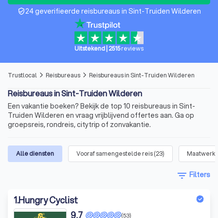
24 geverifieerde reisbureaus in Sint-Truiden Wilderen
verified_user
Uitstekend
|
2515
reviews
Trustlocal
Reisbureaus
Reisbureaus in Sint-Truiden Wilderen
arrow_forward_ios
arrow_forward_ios
Reisbureaus in Sint-Truiden Wilderen
Een vakantie boeken? Bekijk de top 10 reisbureaus in Sint-
Truiden Wilderen en vraag vrijblijvend offertes aan. Ga op
groepsreis, rondreis, citytrip of zonvakantie.
Alle diensten
Vooraf samengestelde reis
(
23
)
Maatwerk o
filter_list
Filters
1
.
Hungry Cyclist
9,7
(53)