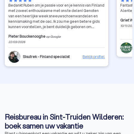
star
star
star
star
star
star
star
sta
Bedankt Ruben om je passie voor en je kennis van Finland
Fantast
met zoveel enthousiasme met ons te delen! Genoten
Alentej
van een heerlijke week sneeuwschoenwandelen en
Griet W
kennismaking met de oac. Ik zou me geen betere gids
10/11/202
kunnen voorstellen, je bent duidelijk geboren om
iedereen te laten kennismaken met Finland, zijn
Pieter Bouckenooghe
op Google
mensen, zijn natuur en zijn cultuur. Hopelijk tot later nog
22/03/2026
eens in de Finse bossen!
Sisutrek - Finland specialist
Bekijk profiel
Reisbureau in Sint-Truiden Wilderen:
boek samen uw vakantie
Plant u binnenkort een vakantie en wilt u zeker zijn van een