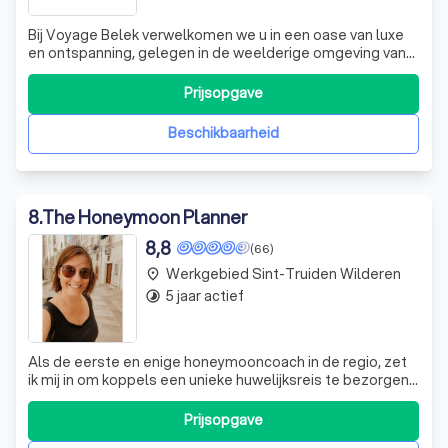
Bij Voyage Belek verwelkomen we u in een oase van luxe
en ontspanning, gelegen in de weelderige omgeving van
Belek, direct aan ons privéstrand. Hier creëren we
onvergetelijke ervaringen met een scala aan faciliteiten
Prijsopgave
die aan al uw wensen voldoen. Geniet van onze diverse
restaurants, waaronder een sp
Beschikbaarheid
8
.
The Honeymoon Planner
8,8
(66)
Werkgebied Sint-Truiden Wilderen
place
5 jaar actief
timelapse
Als de eerste en enige honeymooncoach in de regio, zet
ik mij in om koppels een unieke huwelijksreis te bezorgen
die volledig aansluit bij hun wensen en dromen. Een
huwelijksreis moet niet alleen geweldig zijn, maar ook de
Prijsopgave
aanloop ernaartoe moet een feest zijn. Met jarenlange