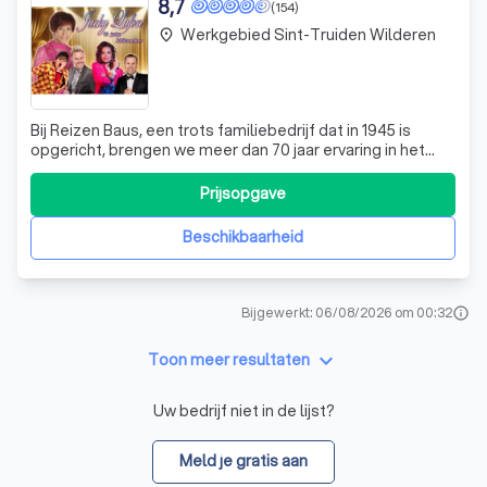
8,7
(154)
Werkgebied Sint-Truiden Wilderen
place
Bij Reizen Baus, een trots familiebedrijf dat in 1945 is
opgericht, brengen we meer dan 70 jaar ervaring in het
organiseren van onvergetelijke autocarvakanties. Wij
onderscheiden ons door onze persoonlijke service en
Prijsopgave
maatwerk voor elke groep. Of je nu met een vereniging,
club, bedrijf, familie of vr
Beschikbaarheid
Bijgewerkt: 06/08/2026 om 00:32
info
keyboard_arrow_down
Toon meer resultaten
Uw bedrijf niet in de lijst?
Meld je gratis aan