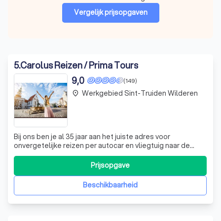
Vergelijk prijsopgaven
5
.
Carolus Reizen / Prima Tours
9,0
(149)
Werkgebied Sint-Truiden Wilderen
place
Bij ons ben je al 35 jaar aan het juiste adres voor
onvergetelijke reizen per autocar en vliegtuig naar de
mooiste plekjes in Europa. Wij organiseren zorgvuldig
samengestelde excursie- en verblijfsreizen, zodat jij je
Prijsopgave
geen zorgen hoeft te maken over parkeren, entreegelden
of de keuze van restaurants
Beschikbaarheid