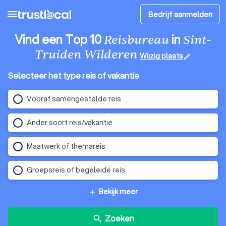
menu
Bedrijf aanmelden
Vind een Top 10
in
Reisbureau
Sint-
Truiden Wilderen
Wijzig plaats
edit
Selecteer het type reis of vakantie
Vooraf samengestelde reis
Ander soort reis/vakantie
Maatwerk of themareis
Groepsreis of begeleide reis
Bekijk meer
add
Zoeken
search