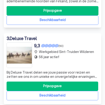
adembenemende noorden van Finland, zowel in de zomer
als in de winter. Wij nemen je mee op een ontdekkingsreis
door de ongerepte natuur, waar je kunt genieten van de
Prijsopgave
rust en de schoonheid van de Finse wildernis. Of je nu wilt
wandelen over de
Beschikbaarheid
3
.
Deluxe Travel
9,3
(50)
Werkgebied Sint-Truiden Wilderen
place
56 jaar actief
timelapse
Bij Deluxe Travel delen we jouw passie voor reizen en
zetten we ons in om unieke en onvergetelijke ervaringen
te creëren. Of je nu verlangt naar een ontspannen
strandvakantie, een avontuurlijke trektocht door de natuur
Prijsopgave
of een culturele ontdekkingstocht, wij staan klaar om je te
begeleiden naar de pe
Beschikbaarheid