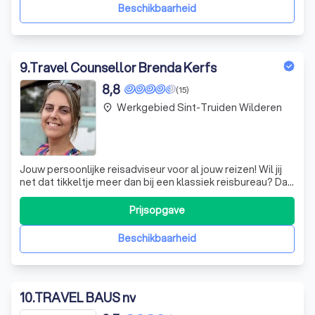
ervaring neem ik het or
Beschikbaarheid
9
.
Travel Counsellor Brenda Kerfs
8,8
(15)
Werkgebied Sint-Truiden Wilderen
place
Jouw persoonlijke reisadviseur voor al jouw reizen! Wil jij
net dat tikkeltje meer dan bij een klassiek reisbureau? Dat
beloof ik jou met mijn persoonlijke aanpak, flexibiliteit en
betrokkenheid.
Prijsopgave
Beschikbaarheid
10
.
TRAVEL BAUS nv