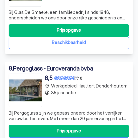
Bij Glas De Smaele, een familiebedrijf sinds 1948,
onderscheiden we ons door onze rijke geschiedenis en
vakmanschap in de glasindustrie. Gestart door de
gebroeders De Smaele in Oosterzele, hebben we ons
Prijsopgave
door de jaren heen gespecialiseerd in zowel traditionele
als moderne glastoepassingen. Onze passi
Beschikbaarheid
8
.
Pergoglass - Euroveranda bvba
8,5
(11)
Werkgebied Haaltert Denderhoutem
place
35 jaar actief
timelapse
Bij Pergoglass zijn we gepassioneerd door het verrijken
van uw buitenleven. Met meer dan 20 jaar ervaring in het
ontwerpen en installeren van hoogwaardige glaswanden
en pergola's, bieden wij maatwerkoplossingen die
Prijsopgave
naadloos aansluiten bij uw wensen. Of u nu een