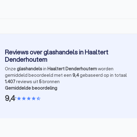
Reviews over glashandels in Haaltert
Denderhoutem
Onze
glashandels
in
Haaltert Denderhoutem
worden
gemiddeld beoordeeld met een
9,4
gebaseerd op in totaal
1.407
reviews uit
5
bronnen
Gemiddelde beoordeling
9,4
•
star
star
star
star
star_half