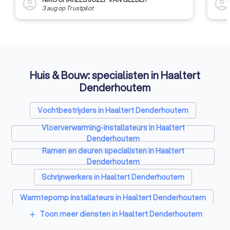
account_circle
account_circl
3 aug
op
Trustpilot
Huis & Bouw: specialisten in Haaltert
Denderhoutem
Vochtbestrijders in Haaltert Denderhoutem
Vloerverwarming-installateurs in Haaltert
Denderhoutem
Ramen en deuren specialisten in Haaltert
Denderhoutem
Schrijnwerkers in Haaltert Denderhoutem
Warmtepomp installateurs in Haaltert Denderhoutem
Toon meer diensten in Haaltert Denderhoutem
add
Badkamer installateurs in Haaltert Denderhoutem