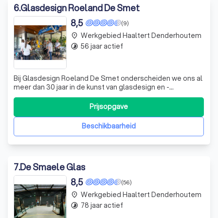
6
.
Glasdesign Roeland De Smet
8,5
(9)
Werkgebied Haaltert Denderhoutem
place
56 jaar actief
timelapse
Bij Glasdesign Roeland De Smet onderscheiden we ons al
meer dan 30 jaar in de kunst van glasdesign en -
bewerking. Onze passie voor vakmanschap en onze
toewijding aan service hebben ons in staat gesteld om
Prijsopgave
een indrukwekkende groei te realiseren. Of het nu gaat
om glas voor deuren en ramen, douches, s
Beschikbaarheid
7
.
De Smaele Glas
8,5
(56)
Werkgebied Haaltert Denderhoutem
place
78 jaar actief
timelapse