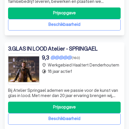
familiebedrijf leveren, bewerken en plaatsen we
hoogwaardige glasproducten met oog voor detail en
resultaat.
Prijsopgave
Beschikbaarheid
3
.
GLAS IN LOOD Atelier - SPRINGAEL
9,3
(160)
Werkgebied Haaltert Denderhoutem
place
18 jaar actief
timelapse
Bij Atelier Springael ademen we passie voor de kunst van
glas in lood. Met meer dan 20 jaar ervaring brengen wij,
onder leiding van Bert Springael, een frisse en moderne
kijk op deze eeuwenoude ambacht. Ons atelier in
Prijsopgave
Huizingen staat bekend om zijn creatieve en unieke
benadering van zowel nieuwe cre
Beschikbaarheid