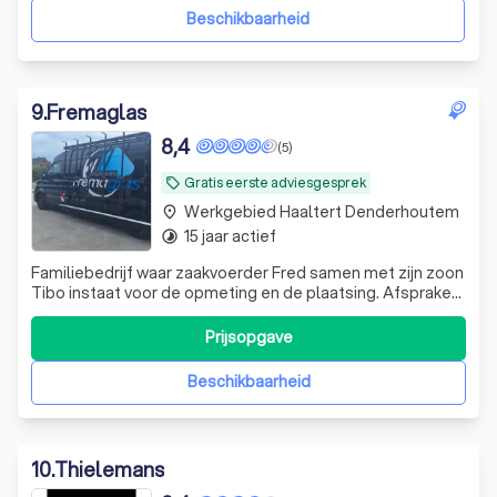
terrasoverkapping wilt afsluiten met e
Beschikbaarheid
9
.
Fremaglas
8,4
(5)
Gratis eerste adviesgesprek
local_offer
Werkgebied Haaltert Denderhoutem
place
15 jaar actief
timelapse
Familiebedrijf waar zaakvoerder Fred samen met zijn zoon
Tibo instaat voor de opmeting en de plaatsing. Afspraken
en planning liggen in handen van echtgenote Helga
Prijsopgave
Beschikbaarheid
10
.
Thielemans