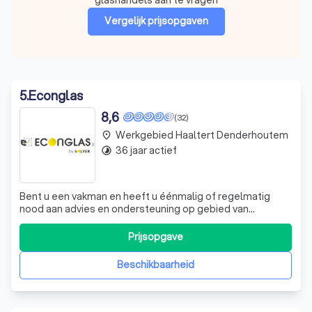
Vergelijk prijsopgaven
5
.
Econglas
8,6
(32)
Werkgebied Haaltert Denderhoutem
place
36 jaar actief
timelapse
Bent u een vakman en heeft u éénmalig of regelmatig
nood aan advies en ondersteuning op gebied van
glaswerk? Dan kan u een beroep doen op de experts en
het atelier van Econglas. We staan u graag bij met advies
Prijsopgave
over het gebruik van glas in uw projecten en bieden
onderstaande ondersteuning ons atelie
Beschikbaarheid