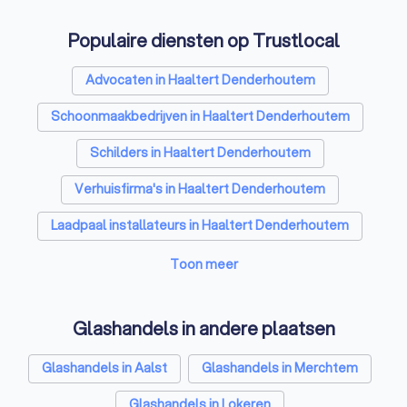
EPC-keurders in Haaltert Denderhoutem
Populaire diensten op Trustlocal
Klusjesmannen in Haaltert Denderhoutem
Advocaten in Haaltert Denderhoutem
Schoonmaakbedrijven in Haaltert Denderhoutem
Schilders in Haaltert Denderhoutem
Verhuisfirma's in Haaltert Denderhoutem
Laadpaal installateurs in Haaltert Denderhoutem
Airco installateurs in Haaltert Denderhoutem
Toon meer
Aannemers in Haaltert Denderhoutem
Glashandels in andere plaatsen
Dakwerkers in Haaltert Denderhoutem
Zonnepanelen-installateurs in Haaltert
Glashandels in Aalst
Glashandels in Merchtem
Denderhoutem
Glashandels in Lokeren