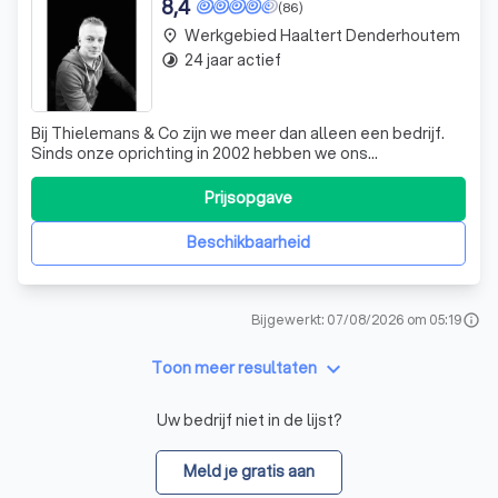
8,4
(86)
Werkgebied Haaltert Denderhoutem
place
24 jaar actief
timelapse
Bij Thielemans & Co zijn we meer dan alleen een bedrijf.
Sinds onze oprichting in 2002 hebben we ons
onderscheiden door onze toewijding aan kwaliteit en onze
passie voor wielrennen. Ons team, bestaande uit zowel
Prijsopgave
gevestigde renners als beloften, heeft zich keer op keer
bewezen in regionale wedstrijde
Beschikbaarheid
Bijgewerkt: 07/08/2026 om 05:19
info
keyboard_arrow_down
Toon meer resultaten
Uw bedrijf niet in de lijst?
Meld je gratis aan