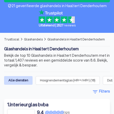
21 geverifieerde glashandels in Haaltert Denderhoutem
verified_user
Uitstekend
|
2527
reviews
Trustlocal
Glashandels
Glashandels in Haaltert Denderhoutem
arrow_forward_ios
arrow_forward_ios
Glashandels in Haaltert Denderhoutem
Bekijk de top 10 Glashandels in Haaltert Denderhoutem met in
totaal 1,407 reviews en een gemiddelde score van 8.6. Bekijk,
vergelijk & bespaar.
Alle diensten
Hoogrendementsglas (HR++/HR+)
(
18
)
Dubb
filter_list
Filters
1
.
Interieurglas bvba
9,4
(121)