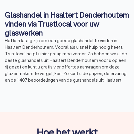
Glashandel in Haaltert Denderhoutem
vinden via Trustlocal voor uw
glaswerken
Het kan lastig zijn om een goede glashandel te vinden in
Haaltert Denderhoutem. Vooral als u snel hulp nodig heeft.
Trustlocal helpt u hier graag mee verder. Zo hebben we al de
beste glashandels uit Haaltert Denderhoutem voor u op een
rij gezet en kunt u gratis vier offertes aanvragen om deze
glazenmakers te vergelijken. Zo kunt u de prijzen, de ervaring
en de 1,407 beoordelingen van de glashandels uit Haaltert
Denderhoutem vergelijken en een weloverwogen keuze
maken. Of u nu glaswerken wilt laten vervangen, noodglas
nodig hebt of op zoek bent naar een specialist in dubbelglas.
Via Trustlocal vindt u snel een ervaren en betrouwbare
glashandel voor uw glaswerken. Zo hebben de top 10
glashandels in Haaltert Denderhoutem gemiddeld een
Trustlocal Score van 8.6.
Hoe het werkt
Trustlocal biedt u een uitgebreid netwerk van ervaren