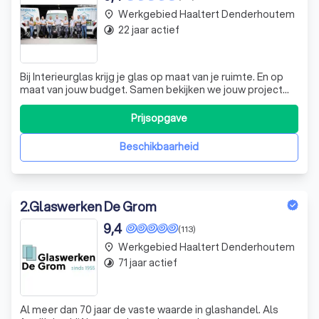
Werkgebied Haaltert Denderhoutem
place
22 jaar actief
timelapse
Bij Interieurglas krijg je glas op maat van je ruimte. En op
maat van jouw budget. Samen bekijken we jouw project
van a tot z. Zo doen we opmeting, plaatsing en afwerking
volledig zelf.
Prijsopgave
Beschikbaarheid
2
.
Glaswerken De Grom
9,4
(113)
Werkgebied Haaltert Denderhoutem
place
71 jaar actief
timelapse
Al meer dan 70 jaar de vaste waarde in glashandel. Als