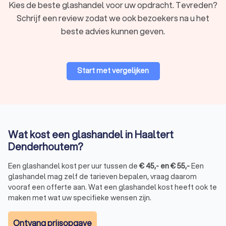
Spoed glashandels:
Voor dringende situaties waarbij een
Kies de beste glashandel voor uw opdracht. Tevreden?
ruit snel vervangen moet worden, bijvoorbeeld na een
Schrijf een review zodat we ook bezoekers na u het
inbraak of stormschade, zijn er glashandels in Haaltert
beste advies kunnen geven.
Denderhoutem die 24/7 beschikbaar zijn voor
spoedklussen.
Noodglas plaatsen:
glashandels die gespecialiseerd zijn
in noodglas, zorgen voor een tijdelijke oplossing totdat
Start met vergelijken
definitief glas geplaatst kan worden.
Wat kost een glashandel?
De kosten voor het inhuren van een glashandel in Haaltert
Wat kost een glashandel in Haaltert
Denderhoutem variëren afhankelijk van verschillende
Denderhoutem?
factoren, zoals:
het type glas;
de grootte van het glaswerk;
Een glashandel kost per uur tussen de
€
45
,-
en
€
55
,-
Een
de complexiteit van de klus.
glashandel mag zelf de tarieven bepalen, vraag daarom
Gemiddeld liggen de kosten tussen de € 45,- en € 55,- per
vooraf een offerte aan. Wat een glashandel kost heeft ook te
uur. Voor een specifiek uurtarief en een beter overzicht van
maken met wat uw specifieke wensen zijn.
de kosten kunt u via Trustlocal gratis vier offertes aanvragen
bij verschillende glashandels in Haaltert Denderhoutem. Zo
Ontvang prijsopgave