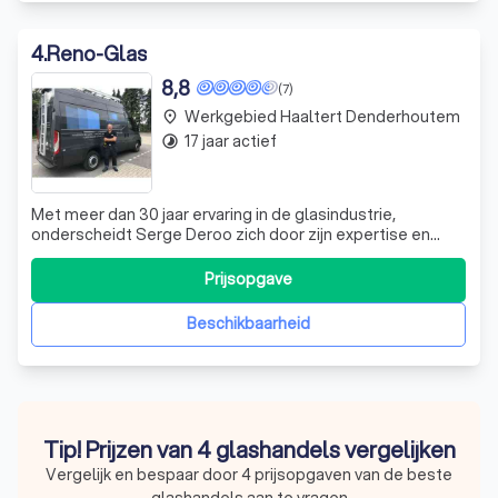
4
.
Reno-Glas
8,8
(7)
Werkgebied Haaltert Denderhoutem
place
17 jaar actief
timelapse
Met meer dan 30 jaar ervaring in de glasindustrie,
onderscheidt Serge Deroo zich door zijn expertise en
vakmanschap. Of u nu uw enkel glas wilt vervangen door
dubbel glas, een glasherstelling nodig heeft of op zoek
Prijsopgave
bent naar glas voor een nieuwbouwproject voor uw
badkamer, keuken of interieur, Serge
Beschikbaarheid
Tip! Prijzen van 4 glashandels vergelijken
Vergelijk en bespaar door 4 prijsopgaven van de beste
glashandels aan te vragen