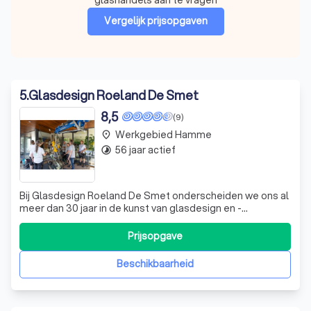
Vergelijk prijsopgaven
5
.
Glasdesign Roeland De Smet
8,5
(9)
Werkgebied Hamme
place
56 jaar actief
timelapse
Bij Glasdesign Roeland De Smet onderscheiden we ons al
meer dan 30 jaar in de kunst van glasdesign en -
bewerking. Onze passie voor vakmanschap en onze
toewijding aan service hebben ons in staat gesteld om
Prijsopgave
een indrukwekkende groei te realiseren. Of het nu gaat
om glas voor deuren en ramen, douches, s
Beschikbaarheid