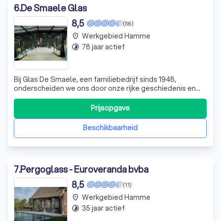
6
.
De Smaele Glas
8,5
(56)
Werkgebied Hamme
place
78 jaar actief
timelapse
Bij Glas De Smaele, een familiebedrijf sinds 1948,
onderscheiden we ons door onze rijke geschiedenis en
vakmanschap in de glasindustrie. Gestart door de
gebroeders De Smaele in Oosterzele, hebben we ons
Prijsopgave
door de jaren heen gespecialiseerd in zowel traditionele
als moderne glastoepassingen. Onze passi
Beschikbaarheid
7
.
Pergoglass - Euroveranda bvba
8,5
(11)
Werkgebied Hamme
place
35 jaar actief
timelapse