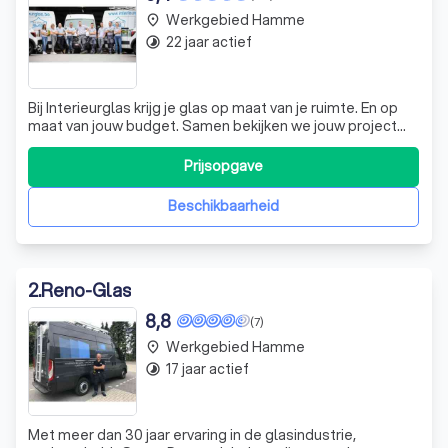
Werkgebied Hamme
place
22 jaar actief
timelapse
Bij Interieurglas krijg je glas op maat van je ruimte. En op
maat van jouw budget. Samen bekijken we jouw project
van a tot z. Zo doen we opmeting, plaatsing en afwerking
volledig zelf.
Prijsopgave
Beschikbaarheid
2
.
Reno-Glas
8,8
(7)
Werkgebied Hamme
place
17 jaar actief
timelapse
Met meer dan 30 jaar ervaring in de glasindustrie,