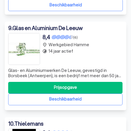
Beschikbaarheid
9
.
Glas en Aluminium De Leeuw
8,4
(6)
Werkgebied Hamme
place
14 jaar actief
timelapse
Glas- en Aluminiumwerken De Leeuw, gevestigd in
Borsbeek (Antwerpen), is een bedrijf met meer dan 50 jaar
ervaring in de plaatsing van aluminium ramen, deuren en
veranda's. Wij zijn gespecialiseerd in het uitvoeren van
Prijsopgave
projecten voor particulieren, zowel bij nieuwbouw als
renovaties. Onze zaakvoerde
Beschikbaarheid
10
.
Thielemans