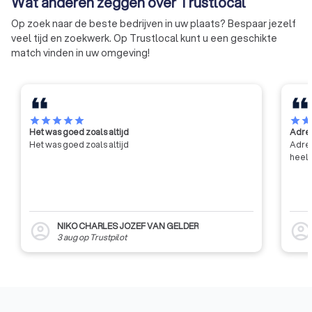
Wat anderen zeggen over Trustlocal
Op zoek naar de beste bedrijven in uw plaats? Bespaar jezelf
veel tijd en zoekwerk. Op Trustlocal kunt u een geschikte
match vinden in uw omgeving!
star
star
star
star
star
star
sta
Het was goed zoals altijd
Adres
Het was goed zoals altijd
Adres
heel 
NIKO CHARLES JOZEF VAN GELDER
account_circle
account_circl
3 aug
op
Trustpilot