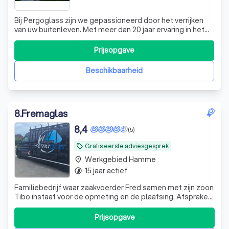
Bij Pergoglass zijn we gepassioneerd door het verrijken
van uw buitenleven. Met meer dan 20 jaar ervaring in het
ontwerpen en installeren van hoogwaardige glaswanden
en pergola's, bieden wij maatwerkoplossingen die
Prijsopgave
naadloos aansluiten bij uw wensen. Of u nu een
terrasoverkapping wilt afsluiten met e
Beschikbaarheid
8
.
Fremaglas
8,4
(5)
Gratis eerste adviesgesprek
local_offer
Werkgebied Hamme
place
15 jaar actief
timelapse
Familiebedrijf waar zaakvoerder Fred samen met zijn zoon
Tibo instaat voor de opmeting en de plaatsing. Afspraken
en planning liggen in handen van echtgenote Helga
Prijsopgave