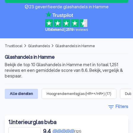
23 geverifieerde glashandels in Hamme
verified_user
Uitstekend
|
2519
reviews
Trustlocal
Glashandels
Glashandels in Hamme
arrow_forward_ios
arrow_forward_ios
Glashandels in Hamme
Bekijk de top 10 Glashandels in Hamme met in totaal 1,251
reviews en een gemiddelde score van 8.6. Bekijk, vergelijk &
bespaar.
Alle diensten
Hoogrendementsglas (HR++/HR+)
(
17
)
Dubb
filter_list
Filters
1
.
Interieurglas bvba
9,4
(121)