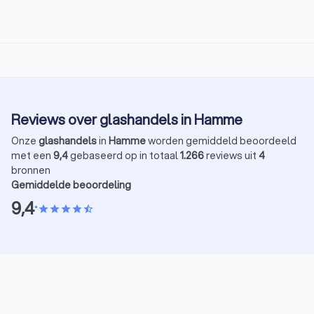
Reviews over glashandels in Hamme
Onze
glashandels
in
Hamme
worden gemiddeld beoordeeld
met een
9,4
gebaseerd op in totaal
1.266
reviews uit
4
bronnen
Gemiddelde beoordeling
9,4
•
star
star
star
star
star_half