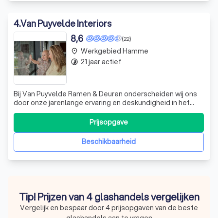
4
.
Van Puyvelde Interiors
8,6
(22)
Werkgebied Hamme
place
21 jaar actief
timelapse
Bij Van Puyvelde Ramen & Deuren onderscheiden wij ons
door onze jarenlange ervaring en deskundigheid in het
plaatsen van hoogwaardige ramen en deuren. Als
gecertificeerde Profel Expert bieden wij een breed scala
Prijsopgave
aan oplossingen voor zowel nieuwbouwprojecten als
renovaties. Onze specialisatie ligt in
Beschikbaarheid
Tip! Prijzen van 4 glashandels vergelijken
Vergelijk en bespaar door 4 prijsopgaven van de beste
glashandels aan te vragen