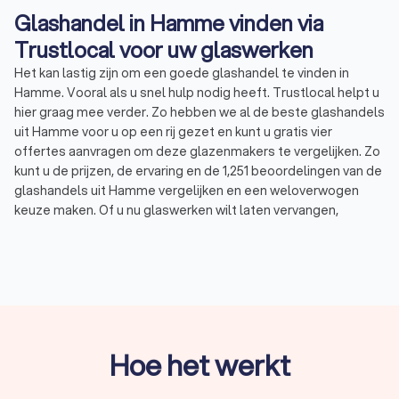
Glashandel in Hamme vinden via
Trustlocal voor uw glaswerken
Het kan lastig zijn om een goede glashandel te vinden in
Hamme. Vooral als u snel hulp nodig heeft. Trustlocal helpt u
hier graag mee verder. Zo hebben we al de beste glashandels
uit Hamme voor u op een rij gezet en kunt u gratis vier
offertes aanvragen om deze glazenmakers te vergelijken. Zo
kunt u de prijzen, de ervaring en de 1,251 beoordelingen van de
glashandels uit Hamme vergelijken en een weloverwogen
keuze maken. Of u nu glaswerken wilt laten vervangen,
noodglas nodig hebt of op zoek bent naar een specialist in
dubbelglas. Via Trustlocal vindt u snel een ervaren en
betrouwbare glashandel voor uw glaswerken. Zo hebben de
top 10 glashandels in Hamme gemiddeld een Trustlocal
Score van 8.6.
Trustlocal biedt u een uitgebreid netwerk van ervaren
glashandels uit Hamme. Door vier offertes te vergelijken, kunt
Hoe het werkt
u de beste prijs en de meest betrouwbare en deskundige
glazenmakers voor uw glaswerken vinden. Zo bent u met