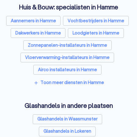
Huis & Bouw: specialisten in Hamme
Aannemers in Hamme
Vochtbestrijders in Hamme
Dakwerkers in Hamme
Loodgieters in Hamme
Zonnepanelen-installateurs in Hamme
Vloerverwarming-installateurs in Hamme
Airco installateurs in Hamme
Ramen en deuren specialisten in Hamme
Toon meer diensten in Hamme
add
Laadpaal installateurs in Hamme
Glashandels in andere plaatsen
Zonwering specialisten in Hamme
Schrijnwerkers in Hamme
Glashandels in Waasmunster
Warmtepomp installateurs in Hamme
Glashandels in Lokeren