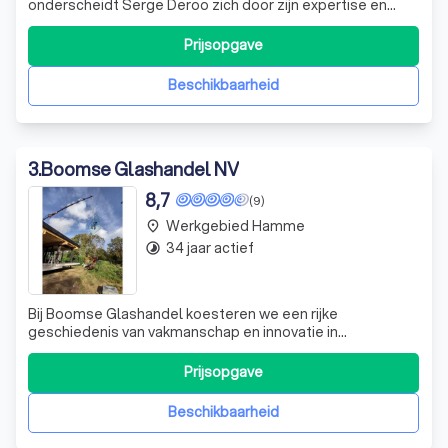
onderscheidt Serge Deroo zich door zijn expertise en
vakmanschap. Of u nu uw enkel glas wilt vervangen door
dubbel glas, een glasherstelling nodig heeft of op zoek
Prijsopgave
bent naar glas voor een nieuwbouwproject voor uw
badkamer, keuken of interieur, Serge
Beschikbaarheid
3
.
Boomse Glashandel NV
8,7
(9)
Werkgebied Hamme
place
34 jaar actief
timelapse
Bij Boomse Glashandel koesteren we een rijke
geschiedenis van vakmanschap en innovatie in
glasbewerking, die zijn oorsprong vindt in het jaar 1912. Met
meer dan een eeuw ervaring, onderscheiden wij ons door
Prijsopgave
onze toewijding aan kwaliteit en onze persoonlijke
benadering. Ons aanbod omvat een breed sca
Beschikbaarheid