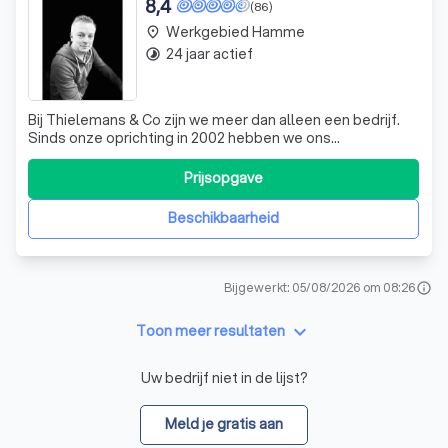
8,4
(86)
Werkgebied Hamme
place
24 jaar actief
timelapse
Bij Thielemans & Co zijn we meer dan alleen een bedrijf.
Sinds onze oprichting in 2002 hebben we ons
onderscheiden door onze toewijding aan kwaliteit en onze
passie voor wielrennen. Ons team, bestaande uit zowel
Prijsopgave
gevestigde renners als beloften, heeft zich keer op keer
bewezen in regionale wedstrijde
Beschikbaarheid
Bijgewerkt: 05/08/2026 om 08:26
info
keyboard_arrow_down
Toon meer resultaten
Uw bedrijf niet in de lijst?
Meld je gratis aan