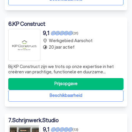
6
.
KP Construct
9,1
(31)
Werkgebied Aarschot
place
20 jaar actief
timelapse
Bij KP Construct zijn we trots op onze expertise in het
creëren van prachtige, functionele en duurzame
woningen. We hebben een passie voor renovatie en
streven ernaar om elke woning die we aanpakken, te
Prijsopgave
transformeren tot een plek waar onze klanten trots op
kunnen zijn. Onze recente projecten omvatte
Beschikbaarheid
7
.
Schrijnwerk.Studio
9,1
(13)