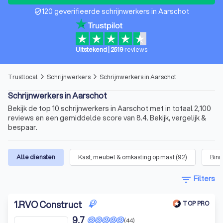
120 geverifieerde schrijnwerkers in Aarschot
verified_user
Uitstekend
|
2519
reviews
Trustlocal
Schrijnwerkers
Schrijnwerkers in Aarschot
arrow_forward_ios
arrow_forward_ios
Schrijnwerkers in Aarschot
Bekijk de top 10 schrijnwerkers in Aarschot met in totaal 2,100
reviews en een gemiddelde score van 8.4. Bekijk, vergelijk &
bespaar.
Alle diensten
Kast, meubel & omkasting op maat
(
92
)
Binn
filter_list
Filters
1
.
RVO Construct
TOP PRO
9,7
(44)