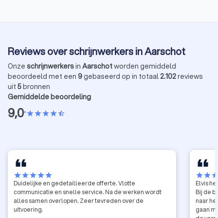
Reviews over schrijnwerkers in Aarschot
Onze
schrijnwerkers
in
Aarschot
worden gemiddeld
beoordeeld met een
9
gebaseerd op in totaal
2.102
reviews
uit
5
bronnen
Gemiddelde beoordeling
9,0
•
star
star
star
star
star_half
star
star
star
star
star
star
star
sta
Duidelijke en gedetailleerde offerte. Vlotte
Elvis he
communicatie en snelle service. Na de werken wordt
Bij de b
alles samen overlopen. Zeer tevreden over de
naar he
uitvoering.
gaan met