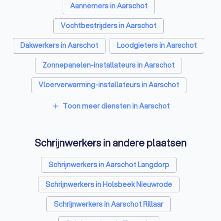
Aannemers in Aarschot
Vochtbestrijders in Aarschot
Dakwerkers in Aarschot
Loodgieters in Aarschot
Zonnepanelen-installateurs in Aarschot
Vloerverwarming-installateurs in Aarschot
Airco installateurs in Aarschot
Toon meer diensten in Aarschot
add
Ramen en deuren specialisten in Aarschot
Schrijnwerkers in andere plaatsen
Laadpaal installateurs in Aarschot
Zonwering specialisten in Aarschot
Schrijnwerkers in Aarschot Langdorp
Warmtepomp installateurs in Aarschot
Schrijnwerkers in Holsbeek Nieuwrode
Badkamer installateurs in Aarschot
Schrijnwerkers in Aarschot Rillaar