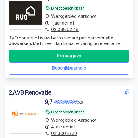
Direct beschikbaar
local_offer
Werkgebied Aarschot
place
1 jaar actief
timelapse
03 388 02 48
phone
RVO construct is uw betrouwbare partner voor alle
dakwerken. Met meer dan 15 jaar ervaring leveren onze
gespecialiseerde ploegen duurzame en esthetisch
perfecte oplossingen – van nieuwbouw tot renovatie. Wij
Prijsopgave
combineren vakmanschap met hoogwaardige materialen
en zorgen voor een afwerking waar u jaren
Beschikbaarheid
2
.
AVB Renovatie
9,7
(52)
Direct beschikbaar
local_offer
Werkgebied Aarschot
place
4 jaar actief
timelapse
03 300 15 20
phone