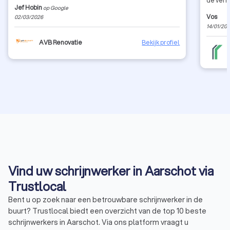
de vern
Jef Hobin
op Google
De groet
Vos
02/03/2026
14/01/20
AVB Renovatie
Bekijk profiel
Vind uw schrijnwerker in Aarschot via
Trustlocal
Bent u op zoek naar een betrouwbare schrijnwerker in de
buurt? Trustlocal biedt een overzicht van de top 10 beste
schrijnwerkers in Aarschot. Via ons platform vraagt u