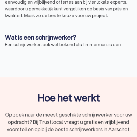
eenvoudig en vrijblijvend offertes aan bij vier lokale experts,
waardoor u gemakkelijk kunt vergelijken op basis van prijs en
kwaliteit. Maak zo de beste keuze voor uw project.
Wat is een schrijnwerker?
Een schrijnwerker, ook wel bekend als timmerman, is een
vakman gespecialiseerd in houtwerk. Een schrijnwerker richt
zich op het maken en plaatsen van houten constructies en
elementen, zoals deuren, ramen, trappen, en kasten. Deze
professional combineert vakmanschap met een diepgaande
kennis van houtsoorten en bouwtechnieken, essentieel voor
zowel nieuwbouw als renovatieprojecten.
Hoe het werkt
Wat doet een schrijnwerker?
Een schrijnwerker speelt een belangrijke rol in verschillende
Op zoek naar de meest geschikte schrijnwerker voor uw
onderdelen van zowel bouw als ontwerp. De werkzaamheden
opdracht? Bij Trustlocal vraagt u gratis en vrijblijvend
van een schrijnwerker zijn divers en omvatten onder meer:
voorstellen op bij de beste schrijnwerkers in Aarschot.
het ontwerpen en realiseren van op maat gemaakte
houten meubels;