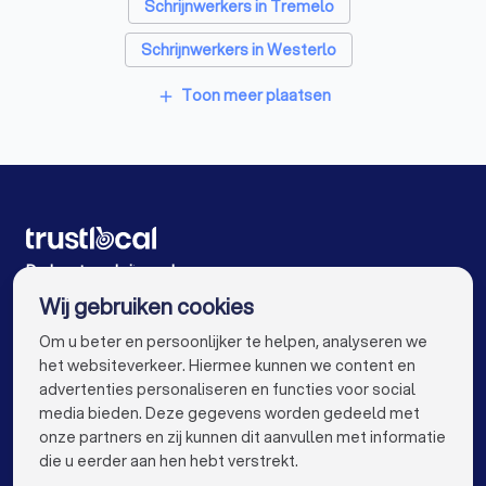
Glashandels in Aarschot
EPC-keurders in Aarschot
Schrijnwerkers in Tremelo
Klusjesmannen in Aarschot
Schrijnwerkers in Westerlo
Schrijnwerkers in Diest Molenstede
Toon meer plaatsen
add
Schrijnwerkers in Haacht Wakkerzeel
Schrijnwerkers in Leuven Heverlee
Schrijnwerkers in Diest
Schrijnwerkers in Keerbergen
De beste schrijnwerkers voor u
Wij gebruiken cookies
Schrijnwerkers in Antwerpen
info@trustlocal.be
Om u beter en persoonlijker te helpen, analyseren we
Schrijnwerkers in Gent
Schrijnwerkers in Brugge
het websiteverkeer. Hiermee kunnen we content en
advertenties personaliseren en functies voor social
Schrijnwerkers in Leuven
Schrijnwerkers in Aalst
media bieden. Deze gegevens worden gedeeld met
onze partners en zij kunnen dit aanvullen met informatie
Schrijnwerkers in Mechelen
keyboard_arrow_down
VOOR PARTICULIEREN
die u eerder aan hen hebt verstrekt.
Schrijnwerkers in Kortrijk
Schrijnwerkers in Hasselt