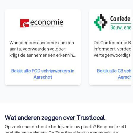
Wanneer een aannemer aan een
De Confederatie Bo
aantal voorwaarden voldoet,
informeert, verdedi
krijgt de aannemer een erkenning
vertegenwoordigt a
van de bevoegde regionale
bouwbedrijven. Van
minister op advies van de
éénmanszaken tot 
Bekijk alle FOD schrijnwerkers in
Bekijk alle CB schr
federale erkenningscommissie.
bedrijven. De organ
Aarschot
Aarsch
De erkenning geeft aan de
vertegenwoordigt 
aanbestedende overheden het
ondernemingen uit 
nodige vertrouwen voor een
goede en degelijke uitvoering
van de werken. De erkenning is,
met andere woorden, een
Wat anderen zeggen over Trustlocal
kwaliteitslabel.
Op zoek naar de beste bedrijven in uw plaats? Bespaar jezelf
veel tijd en zoekwerk. Op Trustlocal kunt u een geschikte