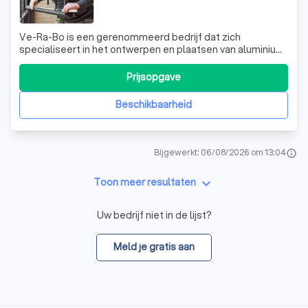
Ve-Ra-Bo is een gerenommeerd bedrijf dat zich
specialiseert in het ontwerpen en plaatsen van aluminium
ramen en deuren, en het bouwen van veranda's. Met een
rijke geschiedenis die teruggaat tot 1984, hebben we ons
Prijsopgave
onderscheiden door onze expertise en toewijding aan
kwaliteit. Onze missie is om de Be
Beschikbaarheid
Bijgewerkt: 06/08/2026 om 13:04
info
keyboard_arrow_down
Toon meer resultaten
Uw bedrijf niet in de lijst?
Meld je gratis aan