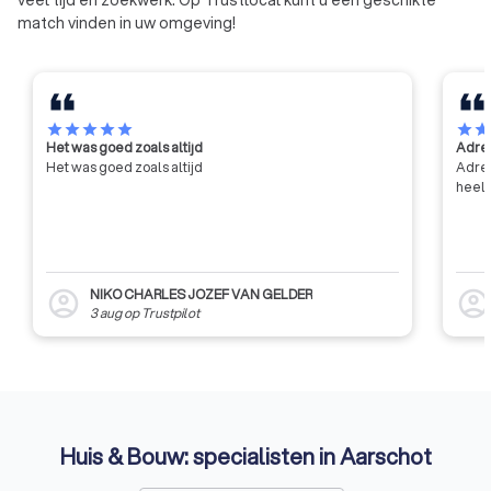
match vinden in uw omgeving!
star
star
star
star
star
star
sta
Het was goed zoals altijd
Adres
Het was goed zoals altijd
Adres
heel 
NIKO CHARLES JOZEF VAN GELDER
account_circle
account_circl
3 aug
op
Trustpilot
Huis & Bouw: specialisten in Aarschot