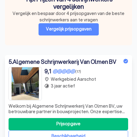
vergelijken
Vergelijk en bespaar door 4 prijsopgaven van de beste
schrijnwerkers aan te vragen
Vergelijk prijsopgaven
5
.
Algemene Schrijnwerkerij Van Olmen BV
9,1
(17)
Werkgebied Aarschot
place
3 jaar actief
timelapse
Welkom bij Algemene Schrijnwerkerij Van Olmen BV, uw
betrouwbare partner in bouwprojecten. Onze expertise
ligt in het ontwerpen en vervaardigen van tuinhuizen,
carports, gevelbekleding en buitenschrijnwerk. Met onze
Prijsopgave
jarenlange ervaring en vakmanschap, creëren we
hoogwaardige houten constructies die
Beschikbaarheid