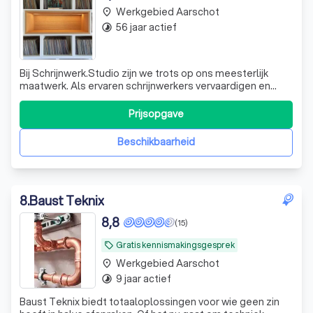
Werkgebied Aarschot
place
56 jaar actief
timelapse
Bij Schrijnwerk.Studio zijn we trots op ons meesterlijk
maatwerk. Als ervaren schrijnwerkers vervaardigen en
plaatsen we maatmeubilair voor zowel particulieren als
professionelen. Of je nu een enkel meubelstuk nodig hebt
Prijsopgave
of een totaalproject wilt realiseren, wij staan klaar om je
te helpen. Onze Bel
Beschikbaarheid
8
.
Baust Teknix
8,8
(15)
Gratis kennismakingsgesprek
local_offer
Werkgebied Aarschot
place
9 jaar actief
timelapse
Baust Teknix biedt totaaloplossingen voor wie geen zin