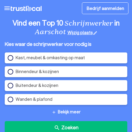
menu
Bedrijf aanmelden
Vind een Top 10
in
Schrijnwerker
Aarschot
Wijzig plaats
edit
Kies waar de schrijnwerker voor nodig is
Kast, meubel & omkasting op maat
Binnendeur & kozijnen
Buitendeur & kozijnen
Wanden & plafond
Bekijk meer
add
Zoeken
search