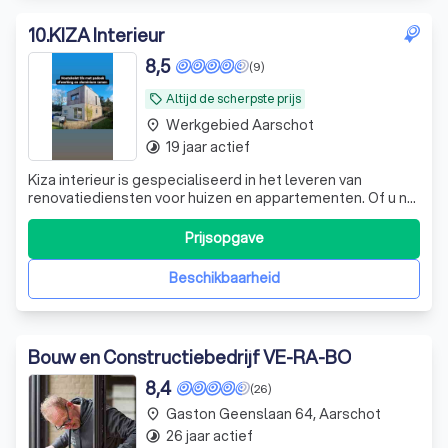
10
.
KIZA Interieur
8,5
(9)
Altijd de scherpste prijs
local_offer
Werkgebied Aarschot
place
19 jaar actief
timelapse
Kiza interieur is gespecialiseerd in het leveren van
renovatiediensten voor huizen en appartementen. Of u nu
uw huis wilt opfrissen of een complete transformatie wilt
doorvoeren, wij zijn er om u te helpen. Ons team met
Prijsopgave
jarenlange ervaring biedt hoogwaardige
renovatiediensten die zijn afgestemd op
Beschikbaarheid
Bouw en Constructiebedrijf VE-RA-BO
8,4
(26)
Gaston Geenslaan 64, Aarschot
place
26 jaar actief
timelapse