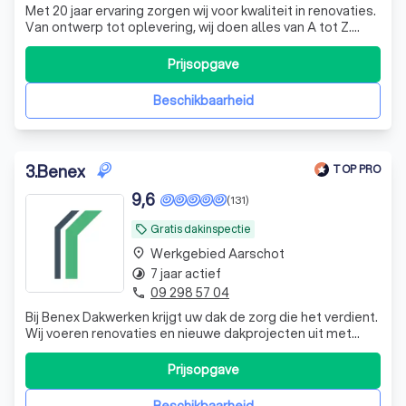
Met 20 jaar ervaring zorgen wij voor kwaliteit in renovaties.
Van ontwerp tot oplevering, wij doen alles van A tot Z.
Binnen de 48 uur na het bezoek ontvangt u een
gedetailleerde offerte.
Prijsopgave
Beschikbaarheid
3
.
Benex
TOP PRO
9,6
(131)
Gratis dakinspectie
local_offer
Werkgebied Aarschot
place
7 jaar actief
timelapse
09 298 57 04
phone
Bij Benex Dakwerken krijgt uw dak de zorg die het verdient.
Wij voeren renovaties en nieuwe dakprojecten uit met
focus op kwaliteit, betrouwbaarheid en tevreden klanten.
Zowel platte als hellende daken, groot of klein – wij
Prijsopgave
zorgen voor een stevig resultaat.