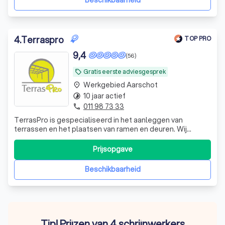
Beschikbaarheid
4
.
Terraspro
TOP PRO
9,4
(56)
Gratis eerste adviesgesprek
local_offer
Werkgebied Aarschot
place
10 jaar actief
timelapse
011 98 73 33
phone
TerrasPro is gespecialiseerd in het aanleggen van
terrassen en het plaatsen van ramen en deuren. Wij
combineren vakmanschap met duurzame materialen om
jouw woning en buitenruimte een stijlvolle en kwalitatieve
Prijsopgave
upgrade te geven. Met oog voor detail en een
persoonlijke aanpak zorgen wij voor een perf
Beschikbaarheid
Tip! Prijzen van 4 schrijnwerkers