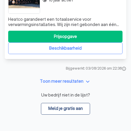
10 jaar actief
timelapse
Heatco garandeert een totaalservice voor
verwarmingsinstallaties. Wij zijn niet gebonden aan één
type van verwarmingsinstallatie, waardoor we in alle
vrijheid de meest aangewezen verwarmingsinstallatie
Prijsopgave
kunnen adviseren. Dankzij onze inbedding in de
overkoepelende Bumaco Group beschikken we over een
Beschikbaarheid
Bijgewerkt: 03/08/2026 om 22:38
info
keyboard_arrow_down
Toon meer resultaten
Uw bedrijf niet in de lijst?
Meld je gratis aan