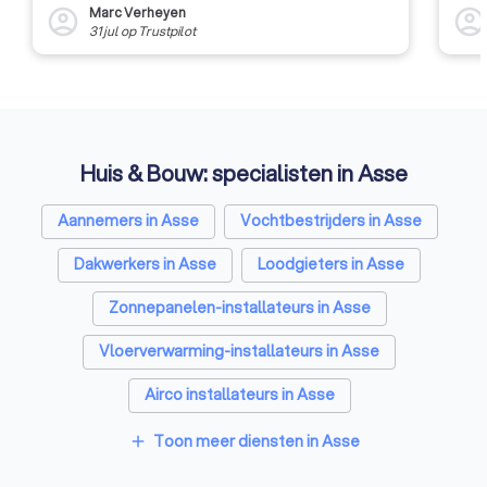
Marc Verheyen
account_circle
account_circl
31 jul
op
Trustpilot
Huis & Bouw: specialisten in Asse
Aannemers in Asse
Vochtbestrijders in Asse
Dakwerkers in Asse
Loodgieters in Asse
Zonnepanelen-installateurs in Asse
Vloerverwarming-installateurs in Asse
Airco installateurs in Asse
Ramen en deuren specialisten in Asse
Toon meer diensten in Asse
add
Laadpaal installateurs in Asse