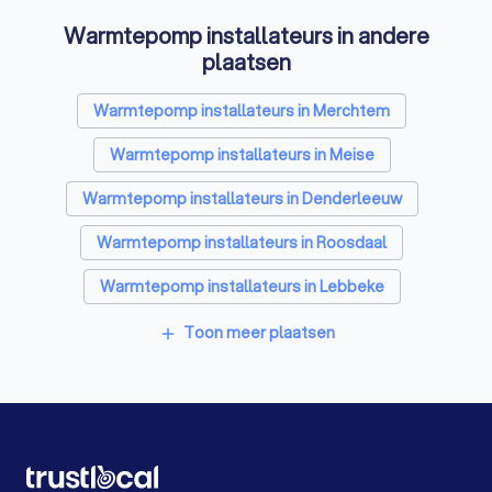
Warmtepomp installateurs in andere
Zonwering specialisten in Asse
plaatsen
Schrijnwerkers in Asse
Warmtepomp installateurs in Merchtem
Badkamer installateurs in Asse
Warmtepomp installateurs in Meise
Glashandels in Asse
EPC-keurders in Asse
Warmtepomp installateurs in Denderleeuw
Klusjesmannen in Asse
Warmtepomp installateurs in Roosdaal
Warmtepomp installateurs in Lebbeke
Warmtepomp installateurs in Buggenhout
Toon meer plaatsen
add
Warmtepomp installateurs in Londerzeel Malderen
Warmtepomp installateurs in Aalst
Warmtepomp installateurs in Denderleeuw Welle