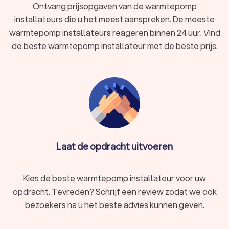
Ontvang prijsopgaven van de warmtepomp
installateurs die u het meest aanspreken. De meeste
Besparen met een warmtepomp installateur
warmtepomp installateurs reageren binnen 24 uur. Vind
in Asse
de beste warmtepomp installateur met de beste prijs.
De besparingen met een warmtepomp in Asse hangen af van
uw huidige verwarmingskosten, het type warmtepomp en de
algehele energie-efficiëntie van uw woning. Over het
algemenaal kunnen besparingen variëren, maar veel
huishoudens zien een reductie van 20% tot 40% op hun
energierekeningen. Deze besparingen worden vooral behaald
door de hogere efficiëntie van warmtepompen in vergelijking
met traditionele verwarmingssystemen.
Laat de opdracht uitvoeren
Warmtepomp installateurs bij Trustlocal
Kies de beste warmtepomp installateur voor uw
Het laten installeren van een warmtepomp is een grote
opdracht. Tevreden? Schrijf een review zodat we ook
investering. Het is daarom belangrijk om de juiste keuze te
bezoekers na u het beste advies kunnen geven.
maken. Bent u op zoek naar een professionele warmtepomp
installateur in Asse? Bij Trustlocal helpen we u graag bij het