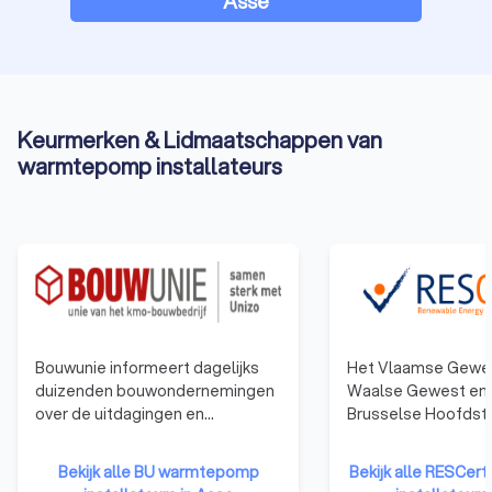
Asse
Keurmerken & Lidmaatschappen van
warmtepomp installateurs
Bouwunie informeert dagelijks
Het Vlaamse Gewes
duizenden bouwondernemingen
Waalse Gewest en 
over de uitdagingen en
Brusselse Hoofdste
veranderingen in de bouwsector.
Gewest hebben ee
Bouwunie is er voor alle kmo-
opgezet dat gericht
Bekijk alle BU warmtepomp
Bekijk alle RESCe
bedrijven en zelfstandige
opleiden en de certi