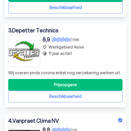
Beschikbaarheid
3
.
Depetter Technics
8,9
(58)
Werkgebied Asse
place
11 jaar actief
timelapse
Wij voeren sinds corona enkel nog verzekering werken uit.
Prijsopgave
Beschikbaarheid
4
.
Vanpraet Clima NV
8,8
(5)