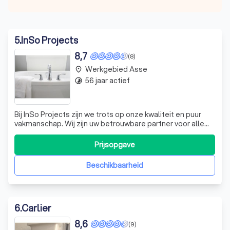
5
.
InSo Projects
8,7
(8)
Werkgebied Asse
place
56 jaar actief
timelapse
Bij InSo Projects zijn we trots op onze kwaliteit en puur
vakmanschap. Wij zijn uw betrouwbare partner voor alle
renovatie- en nieuwbouwprojecten die te maken hebben
met sanitair, verwarming en koeling. Dankzij onze
Prijsopgave
voortdurende inzet om op de hoogte te blijven van de
meest innovatieve oplossingen,
Beschikbaarheid
6
.
Carlier
8,6
(9)