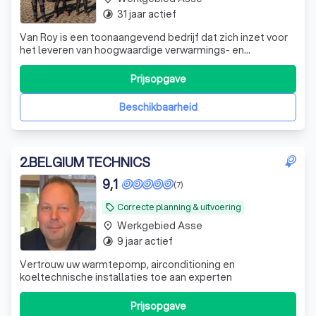
31 jaar actief
timelapse
Van Roy is een toonaangevend bedrijf dat zich inzet voor
het leveren van hoogwaardige verwarmings- en
airconditioningsystemen. Ons team van deskundige
technici onderscheidt zich door hun technische expertise,
Prijsopgave
advies en enthousiasme. We zijn trots op onze toewijding
aan vakmanschap en aandacht voor d
Beschikbaarheid
2
.
BELGIUM TECHNICS
9,1
(7)
Correcte planning & uitvoering
local_offer
Werkgebied Asse
place
9 jaar actief
timelapse
Vertrouw uw warmtepomp, airconditioning en
koeltechnische installaties toe aan experten
Prijsopgave