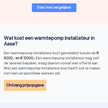
vinden van de juiste warmtepomp installateur in Asse. Vraag
vandaag nog offertes aan bij vier lokale installateurs en
Start met vergelijken
vergelijk hun diensten en prijzen. Of u nu een elektrische
warmtepomp wilt laten installeren of een hybride
warmtepomp wilt laten plaatsen, bij Trustlocal vindt u de
juiste installateur.
Wat kost een warmtepomp installateur in
Asse?
Een warmtepomp installateur kost gemiddeld tussen de
€
8000
,-
en
€
12000
,-
Een warmtepomp installateur mag zelf
de tarieven bepalen, vraag daarom vooraf een offerte aan.
Wat een warmtepomp installateur kost heeft ook te maken
met wat uw specifieke wensen zijn.
Ontvang prijsopgave