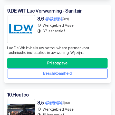
9
.
DE WIT Luc Verwarming - Sanitair
8,6
(21)
Werkgebied Asse
place
37 jaar actief
timelapse
Luc De Wit bvba is uw betrouwbare partner voor
technische installaties in uw woning. Wij zijn
gespecialiseerd in verwarming, sanitair,
badkamerinrichting, ventilatie, klimaatregeling en
Prijsopgave
zonnepanelen. Onze expertise en vakmanschap
garanderen een breed scala aan keuzemogelijkheden,
Beschikbaarheid
afgestemd op uw spe
10
.
Heatco
8,5
(93)
Werkgebied Asse
place