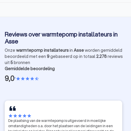
Reviews over warmtepomp installateurs in
Asse
Onze
warmtepomp installateurs
in
Asse
worden gemiddeld
beoordeeld met een
9
gebaseerd op in totaal
2.278
reviews
uit
5
bronnen
Gemiddelde beoordeling
9,0
•
star
star
star
star
star_half
star
star
star
star
star
De plaatsing van de warmtepomp is uitgevoerd in moeilijke
omstandigheden o.a. door het plaatsen van de leidingen in een