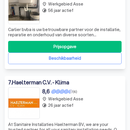
Werkgebied Asse
place
56 jaar actief
timelapse
Carlier bvba is uw betrouwbare partner voor de installatie,
reparatie en onderhoud van diverse soorten
verwarmingssystemen in Steenokkerzeel en de regio
Vlaams-Brabant. Met meer dan 40 jaar ervaring in de
Prijsopgave
branche, onderscheiden we ons door onze efficiëntie,
zorgvuldigheid en het gebruik van hoogwaar
Beschikbaarheid
7
.
Haelterman C.V. - Klima
8,6
(6)
Werkgebied Asse
place
26 jaar actief
timelapse
At Sanitaire Installaties Haelterman BV, we are your
trusted partner for all your sanitary installation needs. Our