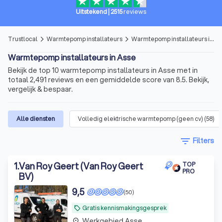
Uitstekend
|
2515
reviews
Trustlocal
Warmtepomp installateurs
Warmtepomp installateurs in Asse
arrow_forward_ios
arrow_forward_ios
Warmtepomp installateurs in Asse
Bekijk de top 10 warmtepomp installateurs in Asse met in
totaal 2,491 reviews en een gemiddelde score van 8.5. Bekijk,
vergelijk & bespaar.
Alle diensten
Volledig elektrische warmtepomp (geen cv)
(
58
)
filter_list
Filters
1
.
Van Roy Geert (Van Roy Geert
TOP
PRO
BV)
9,5
(50)
Gratis kennismakingsgesprek
local_offer
Werkgebied Asse
place