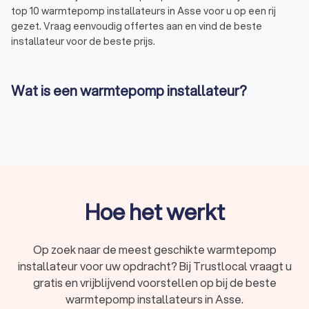
top 10 warmtepomp installateurs in Asse voor u op een rij
gezet. Vraag eenvoudig offertes aan en vind de beste
installateur voor de beste prijs.
Wat is een warmtepomp installateur?
Een warmtepomp installateur is een professional die
gespecialiseerd is in het installeren van warmtepompen.
Warmtepompen zijn systemen die warmte uit de omgeving
halen en deze omzetten in bruikbare energie voor het
verwarmen van uw huis of water. Er zijn verschillende soorten
warmtepompen, zoals de elektrische warmtepomp en de
hybride warmtepomp. Een installateur kan u adviseren over
Hoe het werkt
welk type het beste bij uw situatie past en deze vervolgens
voor u installeren in Asse.
Op zoek naar de meest geschikte warmtepomp
installateur voor uw opdracht? Bij Trustlocal vraagt u
Waarom een professionele warmtepomp
gratis en vrijblijvend voorstellen op bij de beste
installateur?
warmtepomp installateurs in Asse.