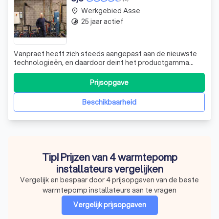
Werkgebied Asse
place
25 jaar actief
timelapse
Vanpraet heeft zich steeds aangepast aan de nieuwste
technologieën, en daardoor deint het productgamma
voortdurend uit. We zijn uitgegroeid van een bedrijf
gespecialiseerd in industriële koeltechniek tot een HVAC-
Prijsopgave
firma die in heel België erkend is als koeltechnisch bedrijf.
Warmtepompen en natuurlij
Beschikbaarheid
Tip! Prijzen van 4 warmtepomp
installateurs vergelijken
Vergelijk en bespaar door 4 prijsopgaven van de beste
warmtepomp installateurs aan te vragen
Vergelijk prijsopgaven