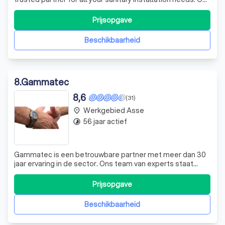
expertise lies in the installation, repair, and maintenance
of a wide range of sanitary fixtures, including toilets,
Prijsopgave
showers, baths, and faucets. Our team of skilled
professionals is de
Beschikbaarheid
8
.
Gammatec
8,6
(31)
Werkgebied Asse
place
56 jaar actief
timelapse
Gammatec is een betrouwbare partner met meer dan 30
jaar ervaring in de sector. Ons team van experts staat
klaar om u te helpen uw projecten tot een perfect einde
te brengen. Wij zijn gespecialiseerd in centrale
Prijsopgave
verwarming, sanitair, tankcontrole, airconditioning en
woningventilatie, zowel voor nieu
Beschikbaarheid