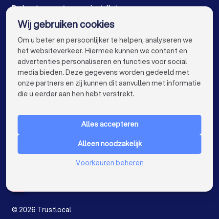
Warmtepomp installateurs in Grimbergen
De beste warmtepomp installateurs voor u
Wij gebruiken cookies
Warmtepomp installateurs in Antwerpen
info@trustlocal.be
Om u beter en persoonlijker te helpen, analyseren we
Warmtepomp installateurs in Gent
het websiteverkeer. Hiermee kunnen we content en
advertenties personaliseren en functies voor social
Warmtepomp installateurs in Brugge
media bieden. Deze gegevens worden gedeeld met
onze partners en zij kunnen dit aanvullen met informatie
Warmtepomp installateurs in Leuven
keyboard_arrow_down
VOOR PARTICULIEREN
die u eerder aan hen hebt verstrekt.
Warmtepomp installateurs in Mechelen
keyboard_arrow_down
VOOR BEDRIJVEN
Warmtepomp installateurs in Kortrijk
Alles accepteren
keyboard_arrow_down
OVER TRUSTLOCAL
Warmtepomp installateurs in Hasselt
Alleen noodzakelijk
LAND
Nederland
Warmtepomp installateurs in Sint-Niklaas
Voorkeuren beheren
België
Duitsland
Warmtepomp installateurs in Genk
Spanje
Warmtepomp installateurs in Roeselare
©
2026
Trustlocal