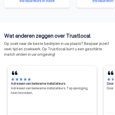
installateurs in Asse
installateurs
ondernemers uit de bouwsector.
betrouwbare en kwa
We behartigen de belangen bij
installateurs. Het certificaat van
de overheid, in de media, de
bekwaamheid toont
publieke opinie en in het overleg
aannemers een rel
met de andere sociale partners.
opleiding hebben g
een erkend exame
Wat anderen zeggen over Trustlocal
afgelegd.
Op zoek naar de beste bedrijven in uw plaats? Bespaar jezelf
veel tijd en zoekwerk. Op Trustlocal kunt u een geschikte
match vinden in uw omgeving!
star
star
star
star
star
star
sta
Adressen van bekwame installateurs
Door 
Adressen van bekwame installateurs. Top opvolging,
Door 
heel tevreden.