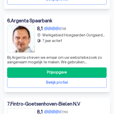
6
.
Argenta Spaarbank
8,1
(5)
Werkgebied Hoegaarden Outgaarden
place
7 jaar actief
timelapse
Bij Argenta streven we ernaar om uw websitebezoek zo
aangenaam mogelijk te maken. We gebruiken
verschillende soorten cookies en gerelateerde
technologieën om beter in te spelen op uw behoeften en
Prijsopgave
voorkeuren. We respecteren uw keuzes en bieden u de
mogelijkheid om uw cookie-instellingen te wijzigen e
Bekijk profiel
7
.
Fintro-Goetsenhoven-Bielen N.V
8,1
(10)