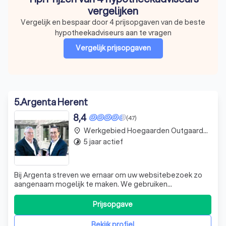
vergelijken
Vergelijk en bespaar door 4 prijsopgaven van de beste
hypotheekadviseurs aan te vragen
Vergelijk prijsopgaven
5
.
Argenta Herent
8,4
(47)
Werkgebied Hoegaarden Outgaarden
place
5 jaar actief
timelapse
Bij Argenta streven we ernaar om uw websitebezoek zo
aangenaam mogelijk te maken. We gebruiken
verschillende soorten cookies en gerelateerde
technologieën om beter in te spelen op uw behoeften en
Prijsopgave
voorkeuren. We respecteren uw keuzes en bieden u de
mogelijkheid om uw cookie-instellingen te wijzigen e
Bekijk profiel