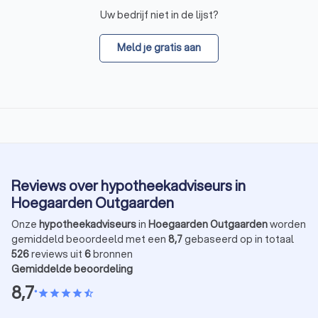
Uw bedrijf niet in de lijst?
Meld je gratis aan
Reviews over hypotheekadviseurs in
Hoegaarden Outgaarden
Onze
hypotheekadviseurs
in
Hoegaarden Outgaarden
worden
gemiddeld beoordeeld met een
8,7
gebaseerd op in totaal
526
reviews uit
6
bronnen
Gemiddelde beoordeling
8,7
•
star
star
star
star
star_half