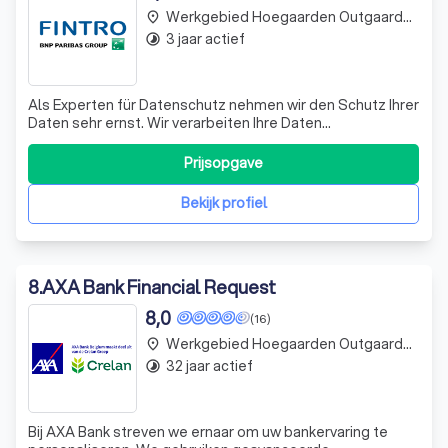
Werkgebied Hoegaarden Outgaarden
place
3 jaar actief
timelapse
Als Experten für Datenschutz nehmen wir den Schutz Ihrer
Daten sehr ernst. Wir verarbeiten Ihre Daten
ausschließlich im Rahmen der geltenden
Datenschutzgesetze und schützen sie nach dem
Prijsopgave
neuesten Stand der Technik. Unser Ziel ist es, Ihnen eine
sichere und vertrauenswürdige Plattform zu bieten, auf d
Bekijk profiel
8
.
AXA Bank Financial Request
8,0
(16)
Werkgebied Hoegaarden Outgaarden
place
32 jaar actief
timelapse
Bij AXA Bank streven we ernaar om uw bankervaring te