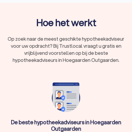
Het gehele proces van begin tot eind leiden
In Hoegaarden Outgaarden hebben wij 33 goede
hypotheekadviseurs gevonden. De hypotheekadviseurs in
Hoe het werkt
Hoegaarden Outgaarden hebben een gemiddelde
Trustlocal-score van een 8.3. Welke hypotheekadviseur u ook
kiest, via Trustlocal maakt u een goede keuze voor de
Op zoek naar de meest geschikte hypotheekadviseur
hypotheekadviseur. We kunnen u ook helpen door direct
voor uw opdracht? Bij Trustlocal vraagt u gratis en
prijsopgaven aan te vragen bij verschillende
vrijblijvend voorstellen op bij de beste
hypotheekadviseurs. Zo kunt u eenvoudig de
hypotheekadviseurs in Hoegaarden Outgaarden.
hypotheekadviseurs vergelijken en de hypotheekadviseur
kiezen die bij u past.
De beste hypotheekadviseurs in Hoegaarden
Outgaarden