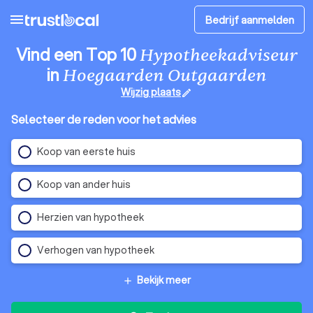
menu
Bedrijf aanmelden
Vind een Top 10
Hypotheekadviseur
in
Hoegaarden Outgaarden
Wijzig plaats
edit
Selecteer de reden voor het advies
Koop van eerste huis
Koop van ander huis
Herzien van hypotheek
Verhogen van hypotheek
Bekijk meer
add