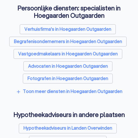
Persoonlijke diensten: specialisten in
Hoegaarden Outgaarden
Verhuisfirma's in Hoegaarden Outgaarden
Begrafenisondernemers in Hoegaarden Outgaarden
Vastgoedmakelaars in Hoegaarden Outgaarden
Advocaten in Hoegaarden Outgaarden
Fotografen in Hoegaarden Outgaarden
Rijscholen in Hoegaarden Outgaarden
Toon meer diensten in Hoegaarden Outgaarden
add
Coaches in Hoegaarden Outgaarden
Hypotheekadviseurs in andere plaatsen
Architecten in Hoegaarden Outgaarden
Psychologen in Hoegaarden Outgaarden
Hypotheekadviseurs in Landen Overwinden