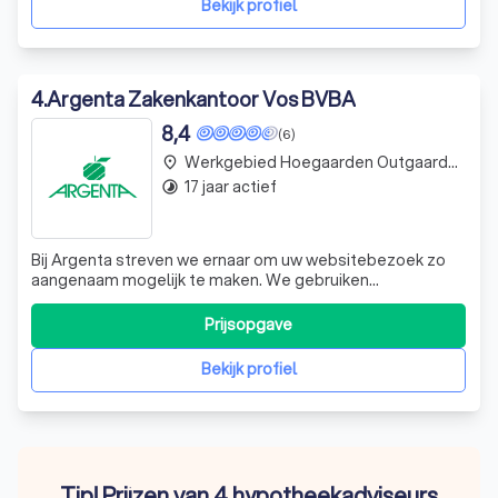
Bekijk profiel
4
.
Argenta Zakenkantoor Vos BVBA
8,4
(6)
Werkgebied Hoegaarden Outgaarden
place
17 jaar actief
timelapse
Bij Argenta streven we ernaar om uw websitebezoek zo
aangenaam mogelijk te maken. We gebruiken
verschillende soorten cookies en technologieën om
beter in te spelen op uw behoeften en voorkeuren. We
Prijsopgave
respecteren uw keuzes en bieden u de mogelijkheid om
uw cookie-instellingen te wijzigen. Onze expertis
Bekijk profiel
Tip! Prijzen van 4 hypotheekadviseurs