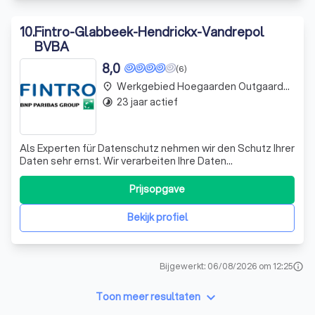
10
.
Fintro-Glabbeek-Hendrickx-Vandrepol
BVBA
8,0
(6)
Werkgebied Hoegaarden Outgaarden
place
23 jaar actief
timelapse
Als Experten für Datenschutz nehmen wir den Schutz Ihrer
Daten sehr ernst. Wir verarbeiten Ihre Daten
ausschließlich im Rahmen der geltenden
Datenschutzgesetze und schützen sie nach dem
Prijsopgave
neuesten Stand der Technik. Unser Ziel ist es, Ihnen eine
sichere und vertrauenswürdige Plattform zu bieten, auf d
Bekijk profiel
Bijgewerkt: 06/08/2026 om 12:25
info
keyboard_arrow_down
Toon meer resultaten