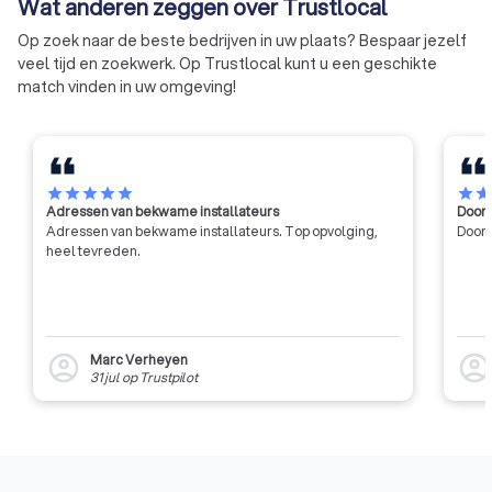
Wat anderen zeggen over Trustlocal
Op zoek naar de beste bedrijven in uw plaats? Bespaar jezelf
veel tijd en zoekwerk. Op Trustlocal kunt u een geschikte
match vinden in uw omgeving!
star
star
star
star
star
star
sta
Adressen van bekwame installateurs
Door 
Adressen van bekwame installateurs. Top opvolging,
Door 
heel tevreden.
Marc Verheyen
account_circle
account_circl
31 jul
op
Trustpilot