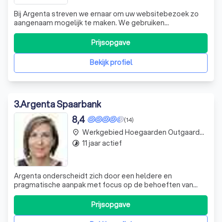
Bij Argenta streven we ernaar om uw websitebezoek zo
aangenaam mogelijk te maken. We gebruiken
verschillende soorten cookies en gerelateerde
technologieën om beter in te spelen op uw behoeften en
Prijsopgave
voorkeuren. We respecteren uw keuzes en bieden u de
mogelijkheid om uw cookie-instellingen te wijzigen e
Bekijk profiel
3
.
Argenta Spaarbank
8,4
(14)
Werkgebied Hoegaarden Outgaarden
place
11 jaar actief
timelapse
Argenta onderscheidt zich door een heldere en
pragmatische aanpak met focus op de behoeften van
onze klanten. Die klant een betere financiële toekomst
kunnen bieden blijft ons uitgangspunt. Dat blijven we doen
Prijsopgave
met een persoonlijke benadering, respect voor onze
wereld, in begrijpelijke taal en tege