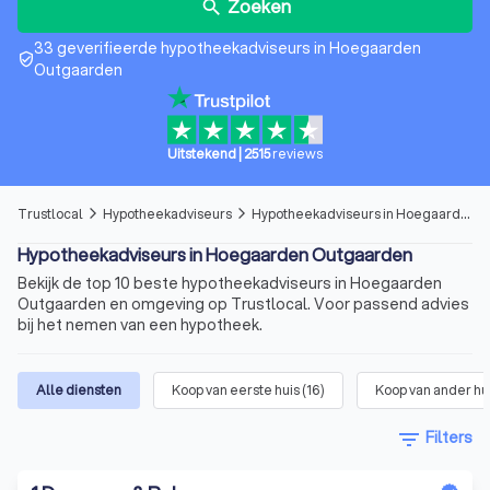
Zoeken
search
33 geverifieerde hypotheekadviseurs in Hoegaarden
verified_user
Outgaarden
Uitstekend
|
2515
reviews
Trustlocal
Hypotheekadviseurs
Hypotheekadviseurs in Hoegaarden Outgaarden
arrow_forward_ios
arrow_forward_ios
Hypotheekadviseurs in Hoegaarden Outgaarden
Bekijk de top 10 beste hypotheekadviseurs in Hoegaarden
Outgaarden en omgeving op Trustlocal. Voor passend advies
bij het nemen van een hypotheek.
Alle diensten
Koop van eerste huis
(
16
)
Koop van ander hu
filter_list
Filters