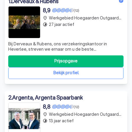
1
.
Derveaux & Rubens
8,9
(12)
Werkgebied Hoegaarden Outgaarden
place
27 jaar actief
timelapse
Bij Derveaux & Rubens, ons verzekeringskantoor in
Heverlee, streven we ernaar om u de beste
verzekeringsoplossingen te bieden. We begrijpen dat
elke klant uniek is en daarom bieden we op maat
Prijsopgave
gemaakte oplossingen voor al uw privé- en professionele
verzekeringen. Onze expertise en toewijding aan klan
Bekijk profiel
2
.
Argenta, Argenta Spaarbank
8,8
(12)
Werkgebied Hoegaarden Outgaarden
place
13 jaar actief
timelapse