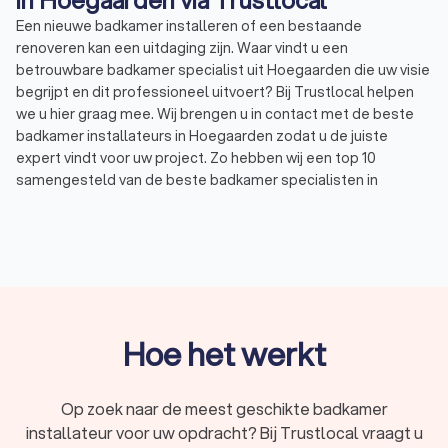
in Hoegaarden via Trustlocal
Een nieuwe badkamer installeren of een bestaande
renoveren kan een uitdaging zijn. Waar vindt u een
betrouwbare badkamer specialist uit Hoegaarden die uw visie
begrijpt en dit professioneel uitvoert? Bij Trustlocal helpen
we u hier graag mee. Wij brengen u in contact met de beste
badkamer installateurs in Hoegaarden zodat u de juiste
expert vindt voor uw project. Zo hebben wij een top 10
samengesteld van de beste badkamer specialisten in
Hoegaarden gebaseerd op 681 klantenbeoordelingen.
Gemiddeld hebben de badkamer installateurs in Hoegaarden
een Trustlocal Score van undefined. Ontdek vandaag nog
welke specialist bij uw behoeften past en vraag vier offertes
aan bij verschillende badkamer installateursuit Hoegaarden
via Trustlocal. Of u nu een nieuwe badkamer wilt laten
installeren, een bestaande badkamer wilt renoveren of aan
Hoe het werkt
een verbouwing wilt beginnen, Trustlocal biedt u de
oplossing.
Op zoek naar de meest geschikte badkamer
installateur voor uw opdracht? Bij Trustlocal vraagt u