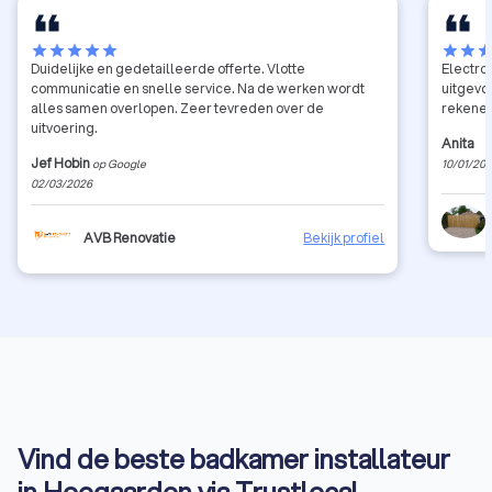
star
star
star
star
star
star
star
sta
Duidelijke en gedetailleerde offerte. Vlotte
Electro , sanitaire en di
communicatie en snelle service. Na de werken wordt
uitgevoerd , ze
alles samen overlopen. Zeer tevreden over de
rekenen
uitvoering.
Anita
Jef Hobin
op Google
10/01/20
02/03/2026
AVB Renovatie
Bekijk profiel
Vind de beste badkamer installateur