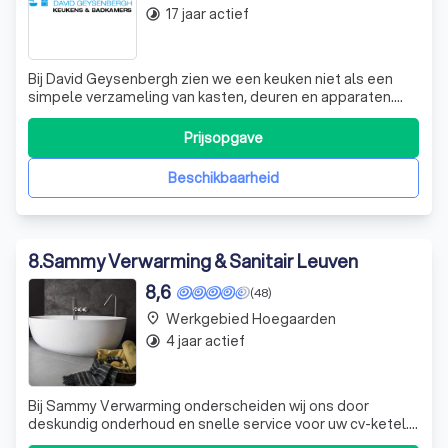
17 jaar actief
timelapse
Bij David Geysenbergh zien we een keuken niet als een
simpele verzameling van kasten, deuren en apparaten.
Voor ons is het veel meer dan dat. Het is het kloppende
hart van uw huis, de plek waar vrienden en familie
Prijsopgave
samenkomen en waar onvergetelijke momenten worden
gecreëerd. Wij streven ernaar om kwa
Beschikbaarheid
8
.
Sammy Verwarming & Sanitair Leuven
8,6
(48)
Werkgebied Hoegaarden
place
4 jaar actief
timelapse
Bij Sammy Verwarming onderscheiden wij ons door
deskundig onderhoud en snelle service voor uw cv-ketel.
Of het nu gaat om lekken, verstoppingen of