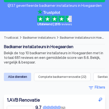
37 geverifieerde badkamer installateurs in Hoegaarden
verified_user
Uitstekend
|
2515
reviews
Trustlocal
Badkamer installateurs
Badkamer installateurs in Hoegaarden
arrow_forward_ios
arrow_forward_ios
Badkamer installateurs in Hoegaarden
Bekijk de top 10 badkamer installateurs in Hoegaarden met in
totaal 681 reviews en een gemiddelde score van 8.6. Bekijk,
vergelijk & bespaar.
Alle diensten
Complete badkamerrenovatie
(
22
)
Sanitair
filter_list
Filters
1
.
AVB Renovatie
9,7
(52)