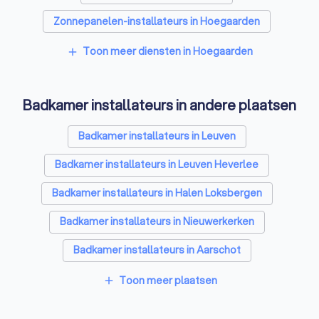
Zonnepanelen-installateurs in Hoegaarden
Vloerverwarming-installateurs in Hoegaarden
Toon meer diensten in Hoegaarden
add
Airco installateurs in Hoegaarden
Badkamer installateurs in andere plaatsen
Ramen en deuren specialisten in Hoegaarden
Laadpaal installateurs in Hoegaarden
Badkamer installateurs in Leuven
Zonwering specialisten in Hoegaarden
Badkamer installateurs in Leuven Heverlee
Schrijnwerkers in Hoegaarden
Badkamer installateurs in Halen Loksbergen
Warmtepomp installateurs in Hoegaarden
Badkamer installateurs in Nieuwerkerken
Glashandels in Hoegaarden
Badkamer installateurs in Aarschot
EPC-keurders in Hoegaarden
Badkamer installateurs in Herk-de-Stad
Toon meer plaatsen
add
Klusjesmannen in Hoegaarden
Badkamer installateurs in Aarschot Langdorp