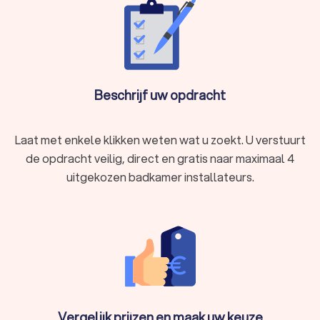
een vlekkeloze afwerking. Een badkamer installateur in
Hoegaarden is
nauwkeurig
en gaat zeer secuur te werk. Zo
weet u zeker dat elk detail in de badkamer klopt, van de
plaatsing van tegels tot de afwerking van sanitair. Bovendien
is een badkamer specialist in Hoegaarden
communicatief
vaardig
en zal deze u op de hoogte houden van alle
Beschrijf uw opdracht
ontwikkelingen. Zo weet u precies waar u aan toe bent.
Laat met enkele klikken weten wat u zoekt. U verstuurt
Waarom een professionele badkamer
de opdracht veilig, direct en gratis naar maximaal 4
installateur inschakelen?
uitgekozen badkamer installateurs.
U kunt online verschillende doe-het-zelf gidsen vinden om uw
eigen badkamer zelfstandig te renoveren. Toch biedt het
inschakelen van een professionele badkamer installateur in
Hoegaarden meerdere voordelen:
Ervaring en expertise:
een ervaren badkamer installateur uit
Hoegaarden beschikt over de nodige kennis en vaardigheden
om complexe renovaties en installaties uit te voeren. Met
jarenlange ervaring kan de badkamer installateur uit
Vergelijk prijzen en maak uw keuze
Hoegaarden problemen efficiënt oplossen en zorgen voor