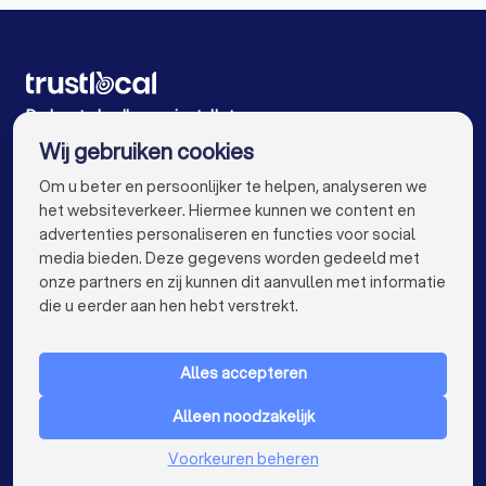
Badkamer installateurs in Sint-Truiden Gelinden
Badkamer installateurs in Scherpenheuvel-Zichem
Testelt
De beste badkamer installateurs voor u
Badkamer installateurs in Tremelo
Wij gebruiken cookies
Badkamer installateurs in Antwerpen
info@trustlocal.be
Om u beter en persoonlijker te helpen, analyseren we
Badkamer installateurs in Gent
het websiteverkeer. Hiermee kunnen we content en
advertenties personaliseren en functies voor social
Badkamer installateurs in Brugge
media bieden. Deze gegevens worden gedeeld met
onze partners en zij kunnen dit aanvullen met informatie
keyboard_arrow_down
Badkamer installateurs in Aalst
VOOR PARTICULIEREN
die u eerder aan hen hebt verstrekt.
keyboard_arrow_down
Badkamer installateurs in Mechelen
VOOR BEDRIJVEN
Alles accepteren
Badkamer installateurs in Kortrijk
keyboard_arrow_down
OVER TRUSTLOCAL
Alleen noodzakelijk
Badkamer installateurs in Hasselt
LAND
Nederland
Voorkeuren beheren
Badkamer installateurs in Sint-Niklaas
België