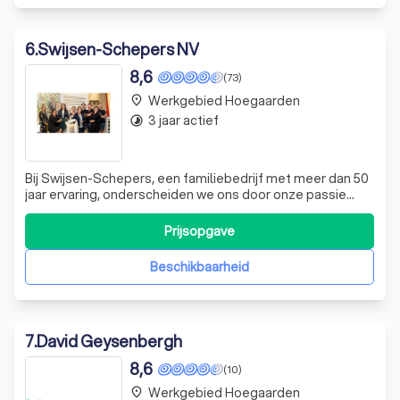
6
.
Swijsen-Schepers NV
8,6
(73)
Werkgebied Hoegaarden
place
3 jaar actief
timelapse
Bij Swijsen-Schepers, een familiebedrijf met meer dan 50
jaar ervaring, onderscheiden we ons door onze passie
voor interieur en onze deskundige benadering. Gevestigd
in Hasselt, zijn we uitgegroeid tot een vertrouwde naam
Prijsopgave
voor zowel particuliere als professionele klanten. Ons
aanbod omvat een breed
Beschikbaarheid
7
.
David Geysenbergh
8,6
(10)
Werkgebied Hoegaarden
place