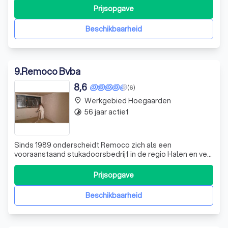
foutmeldingen, wij staan klaar om elk probleem vakkundig
Prijsopgave
aan te pakken. Onze experts zorgen ervoor dat uw
verwarmingssysteem optimaal functioneert. Neem
Beschikbaarheid
9
.
Remoco Bvba
8,6
(6)
Werkgebied Hoegaarden
place
56 jaar actief
timelapse
Sinds 1989 onderscheidt Remoco zich als een
vooraanstaand stukadoorsbedrijf in de regio Halen en ver
daarbuiten, inclusief heel Limburg en Vlaams-Brabant. Als
een trots familiebedrijf, nu geleid door de tweede
Prijsopgave
generatie, Kristoff en Dieter Reyskens, zetten wij ons
volledig in voor het leveren van su
Beschikbaarheid