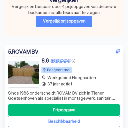
vergelijken
Vergelijk en bespaar door 4 prijsopgaven van de beste
badkamer installateurs aan te vragen
Vergelijk prijsopgaven
5
.
ROVAM BV
8,6
(7)
Reageert snel
Werkgebied Hoegaarden
place
37 jaar actief
timelapse
Sinds 1988 onderscheidt ROVAM BV zich in Tienen
Goetsenhoven als specialist in montagewerk, sanitair ,
allerhande houtwerkzaamheden , electriciteit , hogedruk
kuiswerken en diverse andere algemene klussen. Met
Prijsopgave
jarenlange ervaring bieden wij professionele service voor
al uw projecten. Vraag vandaag
Beschikbaarheid