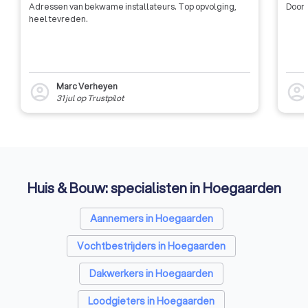
Adressen van bekwame installateurs. Top opvolging,
Door 
heel tevreden.
Marc Verheyen
account_circle
account_circl
31 jul
op
Trustpilot
Huis & Bouw: specialisten in Hoegaarden
Aannemers in Hoegaarden
Vochtbestrijders in Hoegaarden
Dakwerkers in Hoegaarden
Loodgieters in Hoegaarden