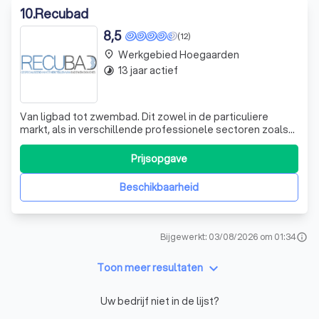
10
.
Recubad
8,5
(12)
Werkgebied Hoegaarden
place
13 jaar actief
timelapse
Van ligbad tot zwembad. Dit zowel in de particuliere
markt, als in verschillende professionele sectoren zoals
de hotel-, vastgoed- en verzekeringssector. Door onze
ervaring en bewezen kwaliteit voeren wij tevens
Prijsopgave
expertises uit voor vele producenten uit de sanitaire
wereld. Schadegevallen kunnen bi
Beschikbaarheid
Bijgewerkt: 03/08/2026 om 01:34
info
keyboard_arrow_down
Toon meer resultaten
Uw bedrijf niet in de lijst?