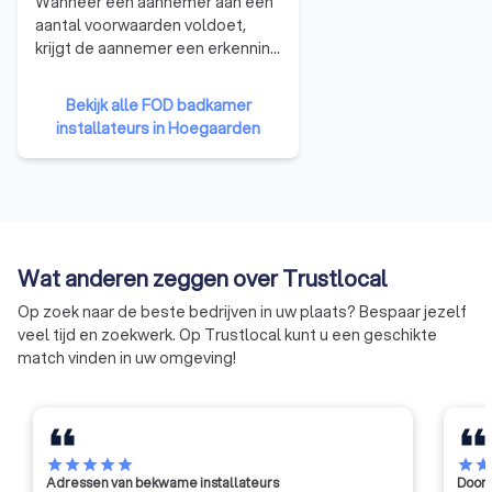
Wanneer een aannemer aan een
aantal voorwaarden voldoet,
krijgt de aannemer een erkenning
van de bevoegde regionale
minister op advies van de
Bekijk alle FOD badkamer
federale erkenningscommissie.
installateurs in Hoegaarden
De erkenning geeft aan de
aanbestedende overheden het
nodige vertrouwen voor een
goede en degelijke uitvoering
van de werken. De erkenning is,
met andere woorden, een
Wat anderen zeggen over Trustlocal
kwaliteitslabel.
Op zoek naar de beste bedrijven in uw plaats? Bespaar jezelf
veel tijd en zoekwerk. Op Trustlocal kunt u een geschikte
match vinden in uw omgeving!
star
star
star
star
star
star
sta
Adressen van bekwame installateurs
Door 