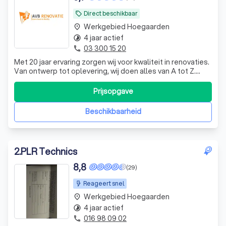
Direct beschikbaar
local_offer
Werkgebied Hoegaarden
place
4 jaar actief
timelapse
03 300 15 20
phone
Met 20 jaar ervaring zorgen wij voor kwaliteit in renovaties.
Van ontwerp tot oplevering, wij doen alles van A tot Z.
Binnen de 48 uur na het bezoek ontvangt u een
gedetailleerde offerte.
Prijsopgave
Beschikbaarheid
2
.
PLR Technics
8,8
(29)
Reageert snel
Werkgebied Hoegaarden
place
4 jaar actief
timelapse
016 98 09 02
phone