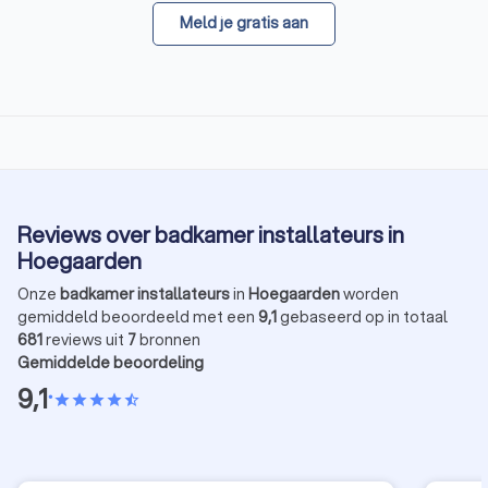
Meld je gratis aan
Reviews over badkamer installateurs in
Hoegaarden
Onze
badkamer installateurs
in
Hoegaarden
worden
gemiddeld beoordeeld met een
9,1
gebaseerd op in totaal
681
reviews uit
7
bronnen
Gemiddelde beoordeling
9,1
•
star
star
star
star
star_half