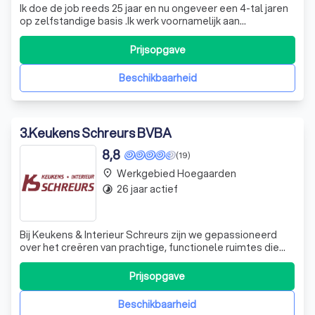
Ik doe de job reeds 25 jaar en nu ongeveer een 4-tal jaren
op zelfstandige basis .Ik werk voornamelijk aan
verwarming en sanitaire installatie zowel bestaande als
nieuwe plaatsen . Kleine gyproc , tegel en vloerwerken
Prijsopgave
horen ook bij de job ivm het plaatsen van badkamers .
Alles wordt ook netjes, prop
Beschikbaarheid
3
.
Keukens Schreurs BVBA
8,8
(19)
Werkgebied Hoegaarden
place
26 jaar actief
timelapse
Bij Keukens & Interieur Schreurs zijn we gepassioneerd
over het creëren van prachtige, functionele ruimtes die
een meerwaarde bieden aan uw huis. Wij bieden keukens
aan in alle stijlen, van tijdloos en strak tot klassiek, elk
Prijsopgave
ontworpen tot in het kleinste detail. Onze expertise ligt
niet alleen in k
Beschikbaarheid