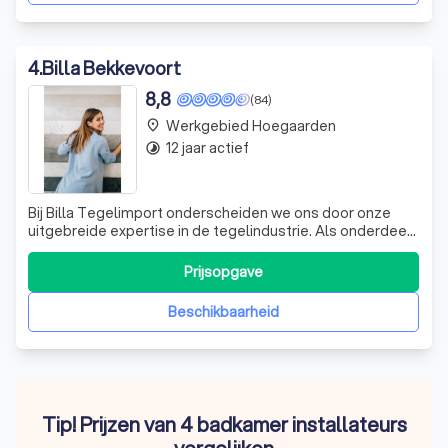
4
.
Billa Bekkevoort
8,8
(84)
Werkgebied Hoegaarden
place
12 jaar actief
timelapse
Bij Billa Tegelimport onderscheiden we ons door onze
uitgebreide expertise in de tegelindustrie. Als onderdeel
van de Billa Group hebben we in de afgelopen 13 jaar een
sterke positie verworven op de Europese markt. Met
Prijsopgave
wortels in België, Albanië en Spanje, staan we garant voor
topkwaliteit in terras
Beschikbaarheid
Tip! Prijzen van 4 badkamer installateurs