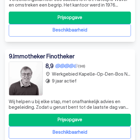
en omstreken een begrip. Het kantoor werd in 1976
opgestart door mijn vader Jos Jacobs, eerst in bijberoep
en fulltime sinds 1979. Hij bouwde het kantoor uit tot een
Prijsopgave
bloeiende zaak en een gezond bedrijf, dankzij zijn
werkkracht en vakkennis. E
Beschikbaarheid
9
.
Immotheker Finotheker
8,9
(98)
Werkgebied Kapelle-Op-Den-Bos Nieuwenrode
place
9 jaar actief
timelapse
Wij helpen u bij elke stap, met onafhankelijk advies en
begeleiding. Zodat u gerust bent tot de laatste dag van
uw krediet. Want een woonkrediet is meer dan een lage
rentevoet.
Prijsopgave
Beschikbaarheid