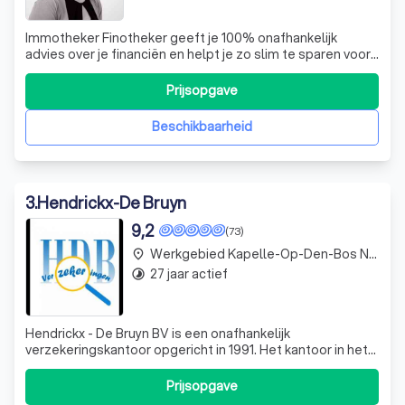
Immotheker Finotheker geeft je 100% onafhankelijk
advies over je financiën en helpt je zo slim te sparen voor
de toekomst, te kiezen voor de ideale woonlening en
alles wat je hebt optimaal te verzekeren. We kijken altijd
Prijsopgave
naar het totaalplaatje.
Beschikbaarheid
3
.
Hendrickx-De Bruyn
9,2
(73)
Werkgebied Kapelle-Op-Den-Bos Nieuwenrode
place
27 jaar actief
timelapse
Hendrickx - De Bruyn BV is een onafhankelijk
verzekeringskantoor opgericht in 1991. Het kantoor in het
centrum van O-L-V-Waver werd geopend in 1997. Wij
vinden dat de belangrijkste doelstelling van Hendrickx -
Prijsopgave
De Bruyn BV moet zijn : de problemen van onze klanten uit