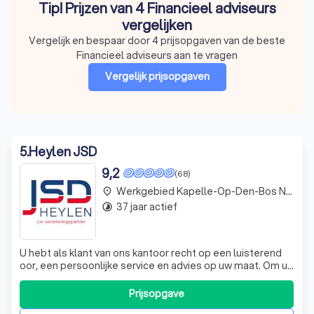
Tip! Prijzen van 4 Financieel adviseurs
vergelijken
Vergelijk en bespaar door 4 prijsopgaven van de beste
Financieel adviseurs aan te vragen
Vergelijk prijsopgaven
5
.
Heylen JSD
9,2
(68)
Werkgebied Kapelle-Op-Den-Bos Nieuwenrode
place
37 jaar actief
timelapse
U hebt als klant van ons kantoor recht op een luisterend
oor, een persoonlijke service en advies op uw maat. Om u
veilig en ongestoord te kunnen ontvangen, bent u hartelijk
welkom na afspraak. Tijdens de vrije openingsuren
Prijsopgave
luisteren wij naar uw telefonische vragen en kunnen wij