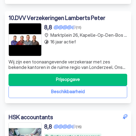
10
.
DVV Verzekeringen Lamberts Peter
8,8
(11)
Marktplein 26, Kapelle-Op-Den-Bos Nieuwenrode
place
16 jaar actief
timelapse
Wij zijn een toonaangevende verzekeraar met zes
bekende kantoren in de ruime regio van Londerzeel. Ons
team van 14 gemotiveerde professionals staat altijd klaar
om onze klanten te ondersteunen. Wij onderscheiden ons
Prijsopgave
door onze persoonlijke bereikbaarheid en ons uitgebreide
financiële aanbod. Als dyna
Beschikbaarheid
HSK accountants
8,8
(15)