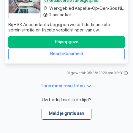
Gratis eerste adviesgesprek
local_offer
Werkgebied Kapelle-Op-Den-Bos Nieuwenrode
place
1 jaar actief
timelapse
Bij HSK Accountants begrijpen we dat de financiële
administratie en fiscale verplichtingen van uw
onderneming complex en tijdrovend kunnen zijn. Daarom
zetten wij ons volledig in om deze processen voor u te
Prijsopgave
vereenvoudigen en te optimaliseren. Ons team,
bestaande uit een ervaren expert en twee jonge
Beschikbaarheid
Bijgewerkt: 05/08/2026 om 02:20
info
keyboard_arrow_down
Toon meer resultaten
Uw bedrijf niet in de lijst?
Meld je gratis aan