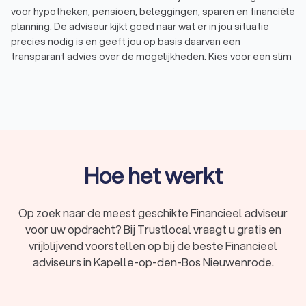
voor hypotheken, pensioen, beleggingen, sparen en financiële
planning. De adviseur kijkt goed naar wat er in jou situatie
precies nodig is en geeft jou op basis daarvan een
transparant advies over de mogelijkheden. Kies voor een slim
financieel plan en de juiste financiële producten die daarbij
passen:
Hypotheken: een nieuwe woning gekocht en een nieuwe
hypotheek afsluiten? Of uw huidige hypotheek
oversluiten?
Pensioen: wat heeft u later nodig? En hoe kunt u fiscaal
het beste sparen voor een aanvullend pensioen?
Financiële planning: maak een financieel plan op maat.
Hoe het werkt
Dat biedt grip en zekerheid over uw financiële situatie.
Krijg financieel advies over de juiste mix van sparen en
beleggen
Op zoek naar de meest geschikte Financieel adviseur
Erven en schenken: hoe kun je belastingvrij schenken
voor uw opdracht? Bij Trustlocal vraagt u gratis en
binnen de jaarlijkse vrijstelling? Of wilt u schenken op
vrijblijvend voorstellen op bij de beste Financieel
papier?
adviseurs in Kapelle-op-den-Bos Nieuwenrode.
In Kapelle-op-den-Bos Nieuwenrode hebben wij 247 goede
financieel adviseurs gevonden. De specialisten in Kapelle-op-
den-Bos Nieuwenrode hebben een gemiddelde Trustlocal-