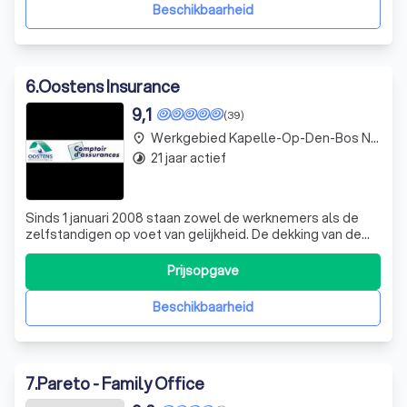
kleine administratie
Beschikbaarheid
6
.
Oostens Insurance
9,1
(39)
Werkgebied Kapelle-Op-Den-Bos Nieuwenrode
place
21 jaar actief
timelapse
Sinds 1 januari 2008 staan zowel de werknemers als de
zelfstandigen op voet van gelijkheid. De dekking van de
zgn. kleine risico’s (geneesmiddelen, bezoek aan de arts,
…) toen voor de werknemers voorbehouden, wordt
Prijsopgave
voortaan toegankelijk tot de zelfstandigen in orde met de
sociale bijdragen of tot de
Beschikbaarheid
7
.
Pareto - Family Office