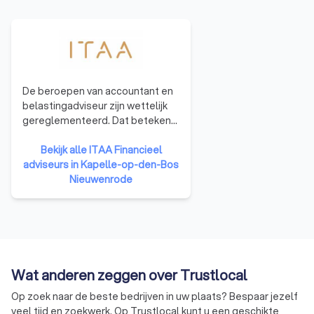
De beroepen van accountant en
belastingadviseur zijn wettelijk
gereglementeerd. Dat betekent
dat al wie het beroep wil
uitoefenen, moet worden
Bekijk alle ITAA Financieel
ingeschreven in het openbaar
adviseurs in Kapelle-op-den-Bos
register. Het ITAA beheerd dat
Nieuwenrode
register ziet toe op de toegang
tot het beroep door toelatings-
en bekwaamheidsexamens te
organiseren. Het ITAA ziet toe
op naleving van de regels en
vaardigt normen en
Wat anderen zeggen over Trustlocal
aanbevelingen uit met het oog
Op zoek naar de beste bedrijven in uw plaats? Bespaar jezelf
op de correcte
veel tijd en zoekwerk. Op Trustlocal kunt u een geschikte
beroepsuitoefening.