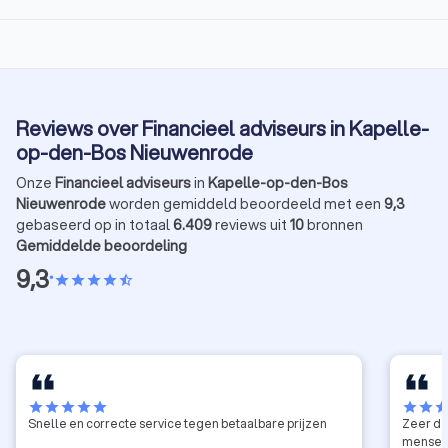
Reviews over Financieel adviseurs in Kapelle-
op-den-Bos Nieuwenrode
Onze
Financieel adviseurs
in
Kapelle-op-den-Bos
Nieuwenrode
worden gemiddeld beoordeeld met een
9,3
gebaseerd op in totaal
6.409
reviews uit
10
bronnen
Gemiddelde beoordeling
9,3
•
star
star
star
star
star_half
star
star
star
star
star
star
star
sta
Snelle en correcte service tegen betaalbare prijzen
Zeer de
mensen 