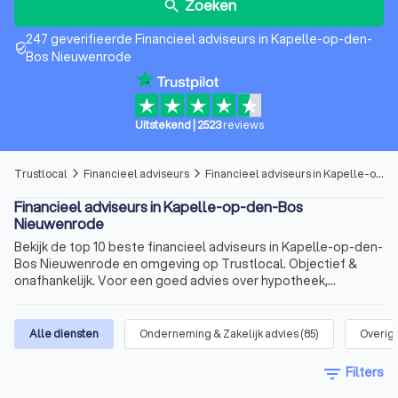
Zoeken
search
247 geverifieerde Financieel adviseurs in Kapelle-op-den-
verified_user
Bos Nieuwenrode
Uitstekend
|
2523
reviews
Trustlocal
Financieel adviseurs
Financieel adviseurs in Kapelle-op-den-Bos Nieuwenrode
arrow_forward_ios
arrow_forward_ios
Financieel adviseurs in Kapelle-op-den-Bos
Nieuwenrode
Bekijk de top 10 beste financieel adviseurs in Kapelle-op-den-
Bos Nieuwenrode en omgeving op Trustlocal. Objectief &
onafhankelijk. Voor een goed advies over hypotheek,
pensioen of beleggen.
Alle diensten
Onderneming & Zakelijk advies
(
85
)
Overig 
filter_list
Filters