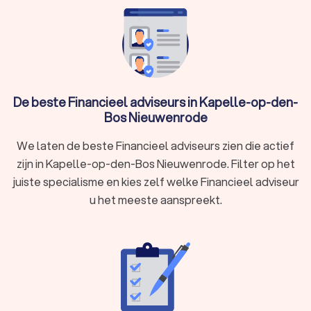
score van een 8.4. Welke adviseur u ook kiest, via Trustlocal
maakt u een goede keuze voor uw financiële advies. We
kunnen u ook helpen door direct prijsopgaven aan te vragen
bij verschillende financieel adviseurs. Zo kunt u eenvoudig de
financieel adviseurs vergelijken en de adviseur kiezen die bij u
past.
De beste Financieel adviseurs in Kapelle-op-den-
Bos Nieuwenrode
We laten de beste Financieel adviseurs zien die actief
zijn in Kapelle-op-den-Bos Nieuwenrode. Filter op het
juiste specialisme en kies zelf welke Financieel adviseur
u het meeste aanspreekt.