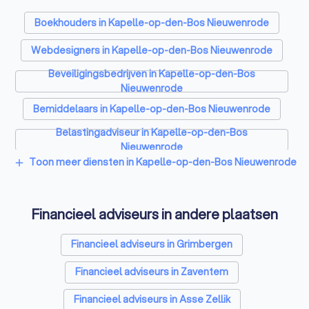
Boekhouders in Kapelle-op-den-Bos Nieuwenrode
Webdesigners in Kapelle-op-den-Bos Nieuwenrode
Beveiligingsbedrijven in Kapelle-op-den-Bos
Nieuwenrode
Bemiddelaars in Kapelle-op-den-Bos Nieuwenrode
Belastingadviseur in Kapelle-op-den-Bos
Nieuwenrode
Toon meer diensten in Kapelle-op-den-Bos Nieuwenrode
add
Videografen in Kapelle-op-den-Bos Nieuwenrode
Financieel adviseurs in andere plaatsen
Financieel adviseurs in Grimbergen
Financieel adviseurs in Zaventem
Financieel adviseurs in Asse Zellik