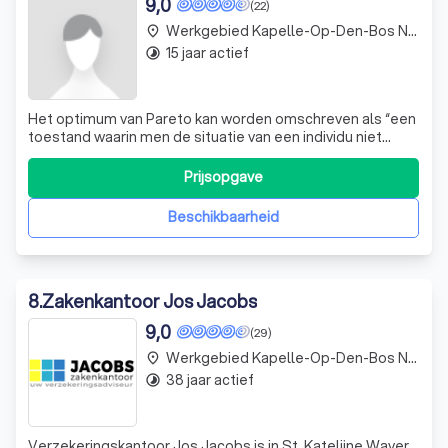
9,0
(22)
Werkgebied Kapelle-Op-Den-Bos Nieuwenrode
place
15 jaar actief
timelapse
Het optimum van Pareto kan worden omschreven als “een
toestand waarin men de situatie van een individu niet
verder kan verbeteren zonder deze van een andere
negatief te beïnvloeden.” We brengen uw wensen en
Prijsopgave
belangen in kaart en zijn pas tevreden wanneer het
resultaat rekening houdt met uw economisc
Beschikbaarheid
8
.
Zakenkantoor Jos Jacobs
9,0
(29)
Werkgebied Kapelle-Op-Den-Bos Nieuwenrode
place
38 jaar actief
timelapse
Verzekeringskantoor Jos Jacobs is in St. Katelijne Waver