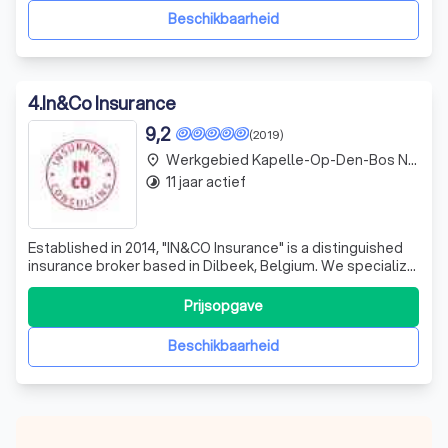
hun handen nemen en tot de onze
Beschikbaarheid
4
.
In&Co Insurance
9,2
(2019)
Werkgebied Kapelle-Op-Den-Bos Nieuwenrode
place
11 jaar actief
timelapse
Established in 2014, "IN&CO Insurance" is a distinguished
insurance broker based in Dilbeek, Belgium. We specialize
in providing comprehensive private insurance solutions
tailored to meet the unique needs of liberal
Prijsopgave
professionals, freelancers, entrepreneurs, and individuals.
Our expertise lies in un
Beschikbaarheid