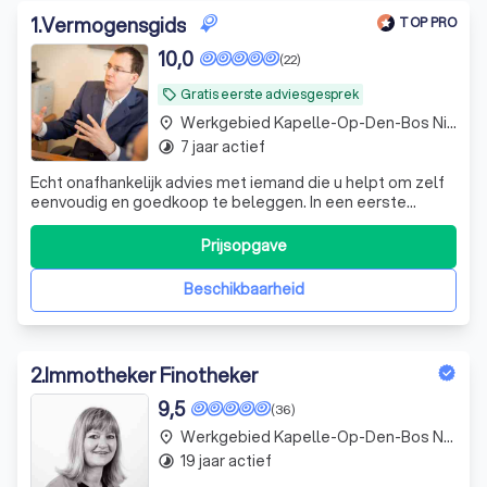
1
.
Vermogensgids
TOP PRO
10,0
(22)
Gratis eerste adviesgesprek
local_offer
Werkgebied Kapelle-Op-Den-Bos Nieuwenrode
place
7 jaar actief
timelapse
Echt onafhankelijk advies met iemand die u helpt om zelf
eenvoudig en goedkoop te beleggen. In een eerste
vrijblijvend gesprek lichten we dat graag verder toe hoe je
tot dat hoger rendement komt.
Prijsopgave
Beschikbaarheid
2
.
Immotheker Finotheker
9,5
(36)
Werkgebied Kapelle-Op-Den-Bos Nieuwenrode
place
19 jaar actief
timelapse