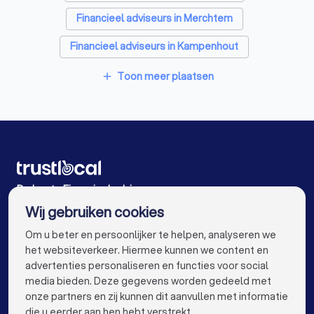
Financieel adviseurs in Merchtem
Financieel adviseurs in Kampenhout
Financieel adviseurs in Dilbeek Groot-Bijgaarden
Toon meer plaatsen
add
Financieel adviseurs in Londerzeel Malderen
Financieel adviseurs in Kortenberg Erps-Kwerps
Financieel adviseurs in Willebroek
Financieel adviseurs in Boom
De beste Financieel adviseurs voor u
Wij gebruiken cookies
Financieel adviseurs in Antwerpen
info@trustlocal.be
Om u beter en persoonlijker te helpen, analyseren we
Financieel adviseurs in Gent
het websiteverkeer. Hiermee kunnen we content en
advertenties personaliseren en functies voor social
Financieel adviseurs in Brugge
media bieden. Deze gegevens worden gedeeld met
onze partners en zij kunnen dit aanvullen met informatie
Financieel adviseurs in Leuven
keyboard_arrow_down
VOOR PARTICULIEREN
die u eerder aan hen hebt verstrekt.