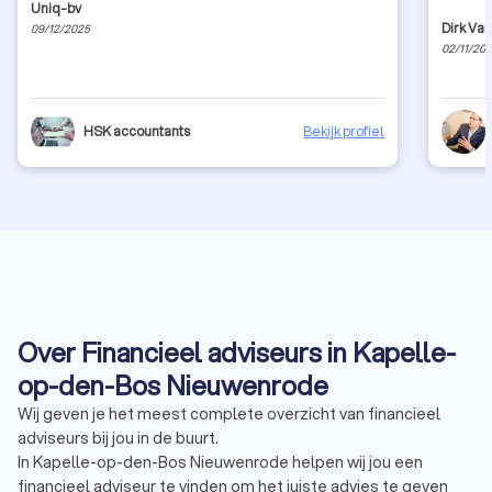
Uniq-bv
Dirk Va
09/12/2025
02/11/20
HSK accountants
Bekijk profiel
Over Financieel adviseurs in Kapelle-
op-den-Bos Nieuwenrode
Wij geven je het meest complete overzicht van financieel
adviseurs bij jou in de buurt.
In Kapelle-op-den-Bos Nieuwenrode helpen wij jou een
financieel adviseur te vinden om het juiste advies te geven