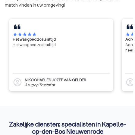
match vinden in uw omgeving!
star
star
star
star
star
star
sta
Het was goed zoals altijd
Adres
Het was goed zoals altijd
Adres
heel 
NIKO CHARLES JOZEF VAN GELDER
account_circle
account_circl
3 aug
op
Trustpilot
Zakelijke diensten: specialisten in Kapelle-
op-den-Bos Nieuwenrode