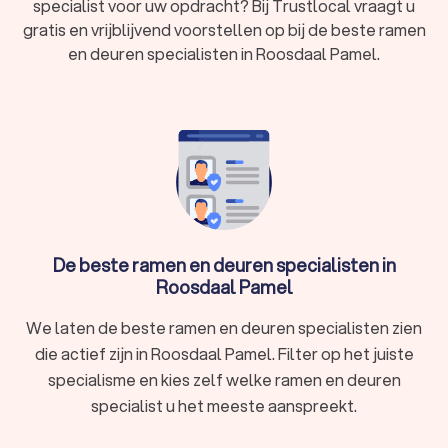
specialist voor uw opdracht? Bij Trustlocal vraagt u
specialist u ook kiest, via Trustlocal maakt u een goede keuze
gratis en vrijblijvend voorstellen op bij de beste ramen
voor de kozijnspecialist. We kunnen u ook helpen door direct
en deuren specialisten in Roosdaal Pamel.
prijsopgaven aan te vragen bij verschillende
kozijnenspecialisten. Zo kunt u eenvoudig de
kozijnenspecialisten vergelijken en degene kiezen die het
beste bij u past.
De beste ramen en deuren specialisten in
Roosdaal Pamel
We laten de beste ramen en deuren specialisten zien
die actief zijn in Roosdaal Pamel. Filter op het juiste
specialisme en kies zelf welke ramen en deuren
specialist u het meeste aanspreekt.