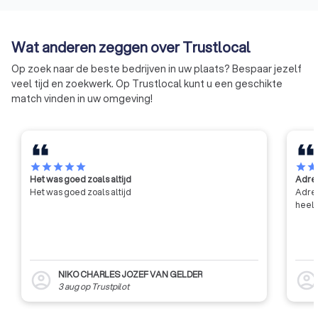
Belgische bouwsector
aantonen dat het be
terugschroeven. Aannemers die
groot aantal punte
hieraan deelnemen zullen veilig
de huidige eisen op
Wat anderen zeggen over Trustlocal
denken en handelen bij het
van veiligheid, gez
uitvoeren van de
milieu.
Op zoek naar de beste bedrijven in uw plaats? Bespaar jezelf
werkzaamheden.
veel tijd en zoekwerk. Op Trustlocal kunt u een geschikte
match vinden in uw omgeving!
star
star
star
star
star
star
sta
Het was goed zoals altijd
Adres
Het was goed zoals altijd
Adres
heel 
NIKO CHARLES JOZEF VAN GELDER
account_circle
account_circl
3 aug
op
Trustpilot