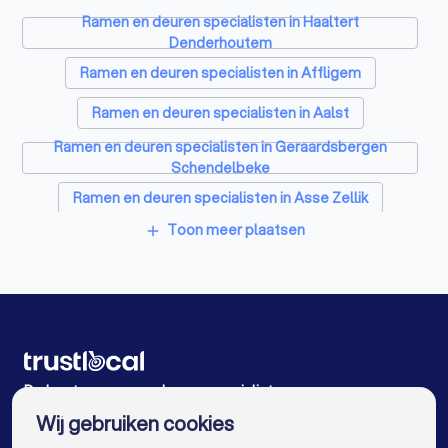
Zonwering specialisten in Roosdaal Pamel
Ramen en deuren specialisten in Haaltert
Schrijnwerkers in Roosdaal Pamel
Denderhoutem
Ramen en deuren specialisten in Affligem
Warmtepomp installateurs in Roosdaal Pamel
Ramen en deuren specialisten in Aalst
Badkamer installateurs in Roosdaal Pamel
Ramen en deuren specialisten in Geraardsbergen
Glashandels in Roosdaal Pamel
Schendelbeke
Ramen en deuren specialisten in Asse Zellik
EPC-keurders in Roosdaal Pamel
Toon meer plaatsen
add
Ramen en deuren specialisten in Halle Buizingen
Klusjesmannen in Roosdaal Pamel
Ramen en deuren specialisten in Geraardsbergen
Ramen en deuren specialisten in Merchtem
Ramen en deuren specialisten in Berlare Uitbergen
De beste ramen en deuren specialisten voor u
Ramen en deuren specialisten in Meise
Wij gebruiken cookies
Ramen en deuren specialisten in Antwerpen
info@trustlocal.be