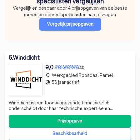
specialisten vergelijken
Vergelijk en bespaar door 4 prijsopgaven van de beste
ramen en deuren specialisten aan te vragen
Vergelijk prijsopgaven
5
.
Winddicht
9,0
(22)
Werkgebied Roosdaal Pamel
place
56 jaar actief
timelapse
Winddicht is een toonaangevende firma die zich
onderscheidt door haar technische expertise en
toewijding aan kwaliteit. In 2018 waren wij de eerste firma
die het prestigieuze IFT-montagecertificaat behaalde,
Prijsopgave
een erkenning die garant staat voor technisch perfecte
inbouw. Dit certificaat is niet zomaa
Beschikbaarheid