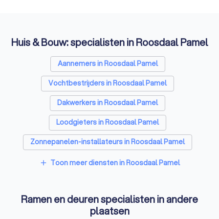
Huis & Bouw: specialisten in Roosdaal Pamel
Aannemers in Roosdaal Pamel
Vochtbestrijders in Roosdaal Pamel
Dakwerkers in Roosdaal Pamel
Loodgieters in Roosdaal Pamel
Zonnepanelen-installateurs in Roosdaal Pamel
Vloerverwarming-installateurs in Roosdaal Pamel
Toon meer diensten in Roosdaal Pamel
add
Airco installateurs in Roosdaal Pamel
Ramen en deuren specialisten in andere
Laadpaal installateurs in Roosdaal Pamel
plaatsen