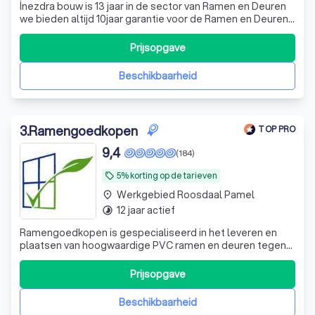
İnezdra bouw is 13 jaar in de sector van Ramen en Deuren
we bieden altijd 10jaar garantie voor de Ramen en Deuren!
Klant is altijd koning!
Prijsopgave
Beschikbaarheid
3
.
Ramengoedkopen
TOP PRO
9,4
(184)
5% korting op de tarieven
local_offer
Werkgebied Roosdaal Pamel
place
12 jaar actief
timelapse
Ramengoedkopen is gespecialiseerd in het leveren en
plaatsen van hoogwaardige PVC ramen en deuren tegen
zeer scherpe prijzen. De gevel is ook beschikbaar. Waar
wacht je op?
Prijsopgave
Beschikbaarheid