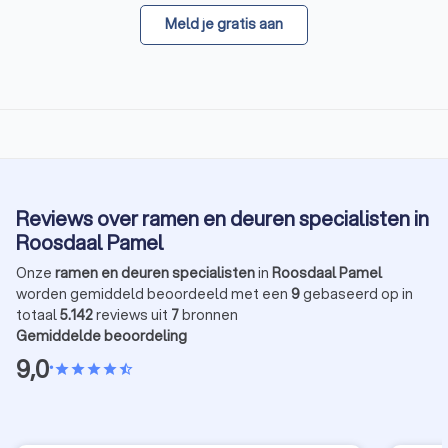
Meld je gratis aan
Reviews over ramen en deuren specialisten in
Roosdaal Pamel
Onze
ramen en deuren specialisten
in
Roosdaal Pamel
worden gemiddeld beoordeeld met een
9
gebaseerd op in
totaal
5.142
reviews uit
7
bronnen
Gemiddelde beoordeling
9,0
•
star
star
star
star
star_half