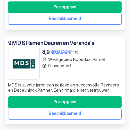
zijn we officieel Reynaers Partner en kunt u bij ons terecht
voor al uw ramen en deuren, veranda’s, rolluiken,
Prijsopgave
glaswerken, sectionale poorten…
Beschikbaarheid
9
.
M D S Ramen Deuren en Veranda's
8,9
(31)
Werkgebied Roosdaal Pamel
place
9 jaar actief
timelapse
MDS is al vele jaren een actieve en succesvolle Reynaers
en Deceuninck Partner. Een firma die het vertrouwen
geniet van steeds meer bouwers en verbouwers op zoek
naar een vakkundig advies, een praktische expertise en
Prijsopgave
een complete service op het gebied van aluminium en pvc
ramen en deuren.
Beschikbaarheid