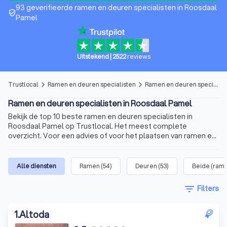
93 geverifieerde ramen en deuren specialisten in Roosdaal
verified_user
Pamel
Uitstekend
|
2522
reviews
Trustlocal
Ramen en deuren specialisten
Ramen en deuren specialisten in Roosdaal Pamel
arrow_forward_ios
arrow_forward_ios
Ramen en deuren specialisten in Roosdaal Pamel
Bekijk de top 10 beste ramen en deuren specialisten in
Roosdaal Pamel op Trustlocal. Het meest complete
overzicht. Voor een advies of voor het plaatsen van ramen en
deuren.
Alle diensten
Ramen
(
54
)
Deuren
(
53
)
Beide (ram
filter_list
Filters
1
.
Altoda