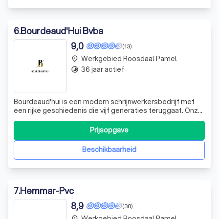
6
.
Bourdeaud'Hui Bvba
9,0
(13)
Werkgebied Roosdaal Pamel
place
36 jaar actief
timelapse
Bourdeaud'hui is een modern schrijnwerkersbedrijf met
een rijke geschiedenis die vijf generaties teruggaat. Onze
passie voor schrijnwerk is zorgvuldig overgedragen van
vader op zoon, en vandaag combineren we traditioneel
Prijsopgave
vakmanschap met moderne technologie om originele en
innovatieve projecten te re
Beschikbaarheid
7
.
Hemmar-Pvc
8,9
(38)
Werkgebied Roosdaal Pamel
place