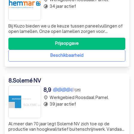
34 jaar actief
timelapse
Bij Kiuzo bieden we u de keuze tussen paneelvullingen of
open lamellen. Onze open lamellen zorgen voor
permanente ventilatie, terwijl onze paneelvullingen uw
ruimte volledig verduisteren. We bieden ook combinaties
Prijsopgave
aan en met ons aangepaste beslag kunnen uw luiken
automatisch worden gesloten of geope
Beschikbaarheid
8
.
Solemé NV
8,9
(25)
Werkgebied Roosdaal Pamel
place
39 jaar actief
timelapse
Al meer dan 70 jaar legt Solemé NV zich toe op de
productie van hoogkwalitatief buitenschrijnwerk. Vandaag