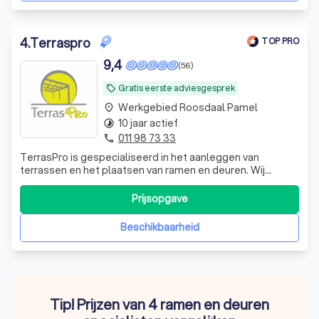
4
.
Terraspro
TOP PRO
9,4
(56)
Gratis eerste adviesgesprek
local_offer
Werkgebied Roosdaal Pamel
place
10 jaar actief
timelapse
011 98 73 33
phone
TerrasPro is gespecialiseerd in het aanleggen van
terrassen en het plaatsen van ramen en deuren. Wij
combineren vakmanschap met duurzame materialen om
jouw woning en buitenruimte een stijlvolle en kwalitatieve
Prijsopgave
upgrade te geven. Met oog voor detail en een
persoonlijke aanpak zorgen wij voor een perf
Beschikbaarheid
Tip! Prijzen van 4 ramen en deuren