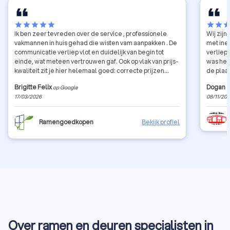
star
star
star
star
star
star
star
sta
Ik ben zeer tevreden over de service , professionele
Wij zij
vakmannen in huis gehad die wisten vam aanpakken . De
met ine
communicatie verliep vlot en duidelijk van begin tot
verliep
einde, wat meteen vertrouwen gaf. Ook op vlak van prijs-
was hel
kwaliteit zit je hier helemaal goed: correcte prijzen
de plaa
zonder verrassingen achteraf. De werken werden
detail
Brigitte Felix
Dogan
op Google
professioneel en netjes uitgevoerd, met oog voor detail.
17/03/2026
08/11/20
Kortom, een betrouwbare firma die doet wat ze belooft.
Zeker een aanrader voor wie op zoek is naar kwaliteit en
goede service!
Ramengoedkopen
Bekijk profiel
Over ramen en deuren specialisten in