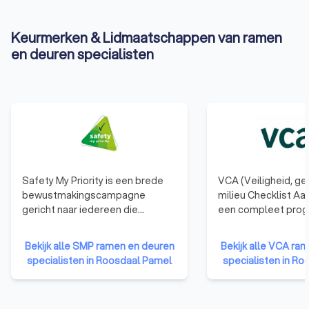
Keurmerken & Lidmaatschappen van ramen
en deuren specialisten
Safety My Priority is een brede
VCA (Veiligheid, g
bewustmakingscampagne
milieu Checklist Aa
gericht naar iedereen die
een compleet pro
beroepshalve met bouwen en
waarmee dienstver
verbouwen te maken heeft. Een
bedrijven structure
Bekijk alle SMP ramen en deuren
Bekijk alle VCA ra
collectief bewustzijn omtrent
objectief worden g
specialisten in Roosdaal Pamel
specialisten in R
risicopreventie en veiligheid
gecertificeerd op 
moet het hoge aantal
beheersysteem. Een 
arbeidsongevallen in de
bezit van een VCA c