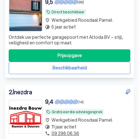
9,5
(88)
Direct beschikbaar
local_offer
Werkgebied Roosdaal Pamel
place
5 jaar actief
timelapse
Ontdek uw perfecte garagepoort met Altoda BV – stijl,
veiligheid en comfort op maat.
Prijsopgave
Beschikbaarheid
2
.
İnezdra
9,4
(14)
Gratis eerste adviesgesprek
local_offer
Werkgebied Roosdaal Pamel
place
11 jaar actief
timelapse
09 298 06 36
phone