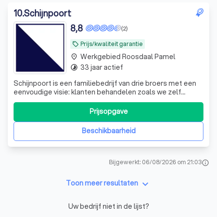
10
.
Schijnpoort
8,8
(2)
Prijs/kwaliteit garantie
local_offer
Werkgebied Roosdaal Pamel
place
33 jaar actief
timelapse
Schijnpoort is een familiebedrijf van drie broers met een
eenvoudige visie: klanten behandelen zoals we zelf
behandeld willen worden. Niet zoveel mogelijk verkopen,
maar eerlijk advies geven en de juiste oplossing bieden.
Prijsopgave
Na jarenlang als onderaannemer voor grote bedrijven te
hebben gewerkt, zagen
Beschikbaarheid
Bijgewerkt: 06/08/2026 om 21:03
info
keyboard_arrow_down
Toon meer resultaten
Uw bedrijf niet in de lijst?