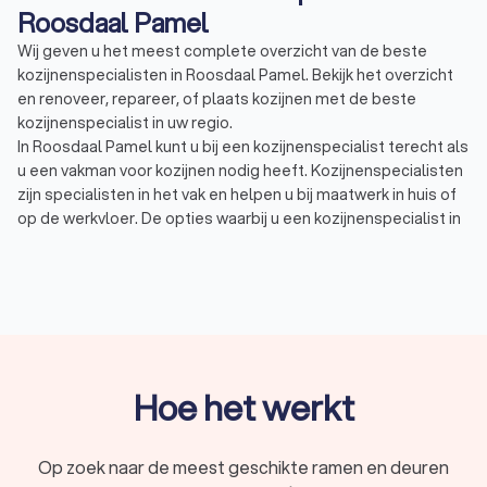
Roosdaal Pamel
Wij geven u het meest complete overzicht van de beste
kozijnenspecialisten in Roosdaal Pamel. Bekijk het overzicht
en renoveer, repareer, of plaats kozijnen met de beste
kozijnenspecialist in uw regio.
In Roosdaal Pamel kunt u bij een kozijnenspecialist terecht als
u een vakman voor kozijnen nodig heeft. Kozijnenspecialisten
zijn specialisten in het vak en helpen u bij maatwerk in huis of
op de werkvloer. De opties waarbij u een kozijnenspecialist in
Roosdaal Pamel kunt inzetten zijn eindeloos. Een
kozijnenspecialist in Roosdaal Pamel kan u bijvoorbeeld
helpen bij:
Repareren van raamkozijnen bij beschadiging
Renoveren van huidige raamkozijnen of delen hiervan
vervangen
Plaatsen van nieuwe raamkozijnen bij nieuwbouw
Mogelijkheden tot schilderwerk of advies over
Hoe het werkt
aanvullend schilderwerk
In Roosdaal Pamel hebben wij 93 goede kozijnenspecialisten
gevonden. De kozijnenspecialisten in Roosdaal Pamel hebben
Op zoek naar de meest geschikte ramen en deuren
een gemiddelde Trustlocal-score van een 8.6. Welke