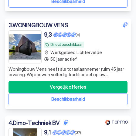
Beschikbaarheid
3
.
WONINGBOUW VENS
9,3
(8)
Direct beschikbaar
local_offer
Werkgebied Lichtervelde
place
50 jaar actief
timelapse
Woningbouw Vens heeft als totaalaannemer ruim 45 jaar
ervaring. Wij bouwen volledig traditioneel op uw
bouwgrond volgens uw wensen en budget, zowel casco
als sleutel-op-de-deur afgewerkt. Ook afbraak en
Vergelijk offertes
heropbouw van uw woning zijn mogelijk. Als familiebedrijf
één aanspreekpunt! Wij zijn lid van He
Beschikbaarheid
4
.
Dimo-Techniek BV
TOP PRO
9,1
(37)