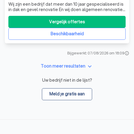
Wij zijn een bedrijf dat meer dan 10 jaar gespecialiseerd is
in dak en gevel renovatie En wij doen algemeen renovatie
werken ook
Vergelijk offertes
Beschikbaarheid
Bijgewerkt: 07/08/2026 om 18:09
info
keyboard_arrow_down
Toon meer resultaten
Uw bedrijf niet in de lijst?
Meld je gratis aan