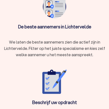
De aannemers in Lichtervelde hebben een gemiddelde
Trustlocal-score van een 8.6. Welke aannemer u ook kiest, via
Trustlocal maakt u een goede keuze voor uw verbouwing of
renovatie. We kunnen u daarnaast ook helpen door direct
prijsopgaven aan te vragen bij verschillende aannemers. Zo
De beste aannemers in Lichtervelde
kunt u eenvoudig de aannemersbedrijven vergelijken en de
aannemer kiezen die bij u past.
We laten de beste aannemers zien die actief zijn in
Lichtervelde. Filter op het juiste specialisme en kies zelf
welke aannemer u het meeste aanspreekt.
Beschrijf uw opdracht