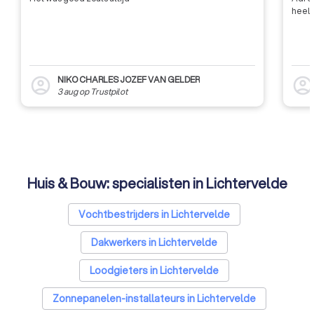
heel 
NIKO CHARLES JOZEF VAN GELDER
account_circle
account_circl
3 aug
op
Trustpilot
Huis & Bouw: specialisten in Lichtervelde
Vochtbestrijders in Lichtervelde
Dakwerkers in Lichtervelde
Loodgieters in Lichtervelde
Zonnepanelen-installateurs in Lichtervelde