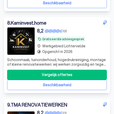
Beschikbaarheid
8
.
Kaminvest.home
8,2
(2)
Gratis eerste adviesgesprek
local_offer
Werkgebied Lichtervelde
place
Opgericht in 2026
timelapse
Schoonmaak, tuinonderhoud, hogedrukreiniging, montage
of kleine renovatiewerken: wij werken zorgvuldig en tegen
een eerlijke prijs. Eén aanspreekpunt voor al uw klussen,
groot of klein.
Vergelijk offertes
Beschikbaarheid
9
.
TMA RENOVATIEWERKEN
8,2
(1)