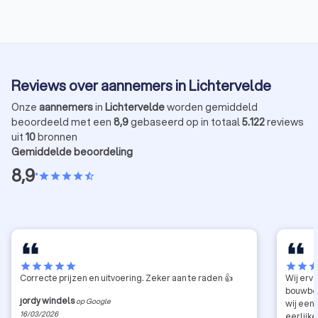
2? Dan is dit het laatste moment om nog een premie
huiseig
te ontvangen voor de meeste verduurzamings- of
energi
renovatiewerken.
stimul
bij de 
Hier is
Reviews over aannemers in Lichtervelde
en deta
Onze
aannemers
in
Lichtervelde
worden gemiddeld
beoordeeld met een
8,9
gebaseerd op in totaal
5.122
reviews
uit
10
bronnen
Gemiddelde beoordeling
8,9
•
star
star
star
star
star_half
star
star
star
star
star
star
star
sta
Correcte prijzen en uitvoering. Zeker aan te raden 👍
Wij erv
bouwbed
jordy windels
op Google
wij een
16/03/2026
eerlijk