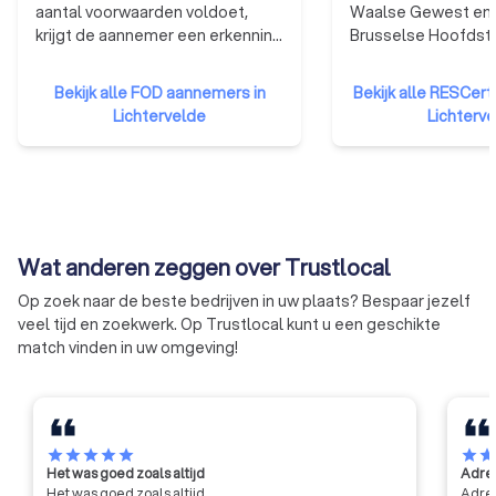
aantal voorwaarden voldoet,
Waalse Gewest en 
krijgt de aannemer een erkenning
Brusselse Hoofdste
van de bevoegde regionale
Gewest hebben ee
minister op advies van de
opgezet dat gericht
Bekijk alle FOD aannemers in
Bekijk alle RESCer
federale erkenningscommissie.
opleiden en de certi
Lichtervelde
Lichterv
De erkenning geeft aan de
betrouwbare en kwa
aanbestedende overheden het
installateurs. Het certificaat van
nodige vertrouwen voor een
bekwaamheid toont
goede en degelijke uitvoering
aannemers een rel
van de werken. De erkenning is,
opleiding hebben g
met andere woorden, een
een erkend exame
Wat anderen zeggen over Trustlocal
kwaliteitslabel.
afgelegd.
Op zoek naar de beste bedrijven in uw plaats? Bespaar jezelf
veel tijd en zoekwerk. Op Trustlocal kunt u een geschikte
match vinden in uw omgeving!
star
star
star
star
star
star
sta
Het was goed zoals altijd
Adres
Het was goed zoals altijd
Adres