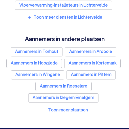
Vloerverwarming-installateurs in Lichtervelde
Airco installateurs in Lichtervelde
Toon meer diensten in Lichtervelde
add
Ramen en deuren specialisten in Lichtervelde
Aannemers in andere plaatsen
Laadpaal installateurs in Lichtervelde
Zonwering specialisten in Lichtervelde
Aannemers in Torhout
Aannemers in Ardooie
Schrijnwerkers in Lichtervelde
Aannemers in Hooglede
Aannemers in Kortemark
Warmtepomp installateurs in Lichtervelde
Aannemers in Wingene
Aannemers in Pittem
Badkamer installateurs in Lichtervelde
Aannemers in Roeselare
Glashandels in Lichtervelde
Aannemers in Izegem Emelgem
EPC-keurders in Lichtervelde
Aannemers in Tielt
Aannemers in Ichtegem
Toon meer plaatsen
add
Klusjesmannen in Lichtervelde
Aannemers in Antwerpen
Aannemers in Gent