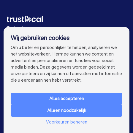
Aannemers in Brugge
Aannemers in Leuven
Aannemers in Aalst
Aannemers in Mechelen
Aannemers in Kortrijk
Aannemers in Hasselt
De beste aannemers voor u
Wij gebruiken cookies
Aannemers in Sint-Niklaas
Aannemers in Genk
info@trustlocal.be
Om u beter en persoonlijker te helpen, analyseren we
Aannemers in Beveren
het websiteverkeer. Hiermee kunnen we content en
advertenties personaliseren en functies voor social
Aannemers in Dendermonde
media bieden. Deze gegevens worden gedeeld met
onze partners en zij kunnen dit aanvullen met informatie
Aannemers in Beringen
Aannemers in Turnhout
keyboard_arrow_down
VOOR PARTICULIEREN
die u eerder aan hen hebt verstrekt.
Aannemers in Dilbeek
keyboard_arrow_down
VOOR BEDRIJVEN
Aannemers in Heist-op-den-Berg
Alles accepteren
keyboard_arrow_down
OVER TRUSTLOCAL
Aannemers in Sint-Truiden
Aannemers in Lokeren
Alleen noodzakelijk
LAND
Nederland
Voorkeuren beheren
Aannemers in Brasschaat
Aannemers in de buurt
België
Duitsland