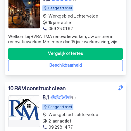
Reageert snel
Werkgebied Lichtervelde
place
15 jaar actief
timelapse
059 28 01 92
phone
Welkom bij BVBA TMA renovatiewerken, Uw partner in
renovatiewerken. Met meer dan 15 jaar werkervaring, zijn
wij gespecialiseerd in pleister-, plamuur en
schilderwerken. Eveneens doen wij betegeling, centrale
Vergelijk offertes
verwarming, dak- en electriciteitswerken. De tevredenheid
van de klant voor de uitgevoerde
Beschikbaarheid
10
.
R&M construct clean
8,1
(1)
Reageert snel
Werkgebied Lichtervelde
place
2 jaar actief
timelapse
09 298 14 77
phone