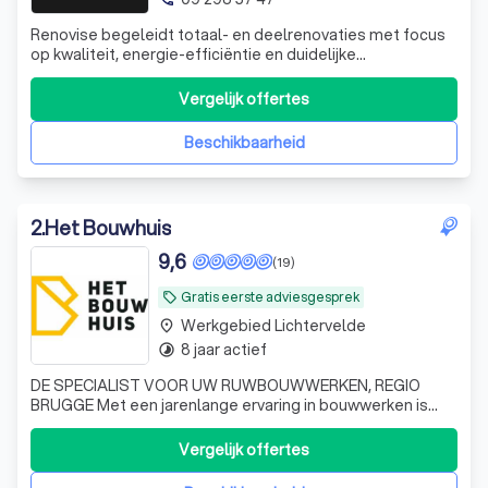
Renovise begeleidt totaal- en deelrenovaties met focus
op kwaliteit, energie-efficiëntie en duidelijke
communicatie. We combineren professioneel
projectbeheer met vakmanschap zodat je één
Vergelijk offertes
aanspreekpunt hebt en een vlot traject naar een mooi en
duurzaam resultaat. Bezoek renovise.be en plan je grati
Beschikbaarheid
2
.
Het Bouwhuis
9,6
(19)
Gratis eerste adviesgesprek
local_offer
Werkgebied Lichtervelde
place
8 jaar actief
timelapse
DE SPECIALIST VOOR UW RUWBOUWWERKEN, REGIO
BRUGGE Met een jarenlange ervaring in bouwwerken is
"Het Bouwhuis" de specialist voor uw gewenste renovatie
of nieuwbouw. Daar Het Bouwhuis steeds enkel met de
Vergelijk offertes
beste materialen werkt en de werken steeds zelf uitvoert,
mag u rekenen op de renovatie of nieuw