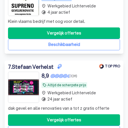
Werkgebied Lichtervelde
place
4 jaar actief
timelapse
Klein vlaams bedrijf met oog voor detail.
Vergelijk offertes
Beschikbaarheid
7
.
Stefaan Verhelst
TOP PRO
8,9
(31)
Altijd de scherpste prijs
local_offer
Werkgebied Lichtervelde
place
24 jaar actief
timelapse
dak gevel en alle renovaties van a tot z gratis offerte
Vergelijk offertes