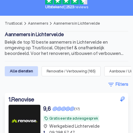
Uitstekend
|
2523
reviews
Trustlocal
Aannemers
Aannemers in Lichtervelde
arrow_forward_ios
arrow_forward_ios
Aannemers in Lichtervelde
Bekijk de top 10 beste aannemers in Lichtervelde en
omgeving op Trustlocal. Objectief & onafhankelijk
beoordeeld. Voor het renoveren, uitbouwen of verbouwen
van uw woning.
Alle diensten
Renovatie / Verbouwing
(
165
)
Aanbouw / Ui
filter_list
Filters
1
.
Renovise
9,6
(17)
Gratis eerste adviesgesprek
local_offer
Werkgebied Lichtervelde
place
09 298 57 47
phone