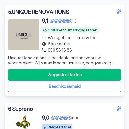
5
.
UNIQUE RENOVATIONS
9,1
(13)
Gratis kennismakingsgesprek
local_offer
Werkgebied Lichtervelde
place
6 jaar actief
timelapse
050 58 13 83
phone
Unique Renovations is de ideale partner voor uw
woonproject. Wij staan in voor luxueuze, hoogwaardig
afgewerkte totaalrenovaties en interieurinrichting met
kwalitatieve, duurzame materialen. Daarnaast ontwerpen
Vergelijk offertes
en creëren wij designmeubelen op maat, bekleed in
Mortex. Van afbraakwerken tot elektric
Beschikbaarheid
6
.
Supreno
9,0
(10)
Reageert snel