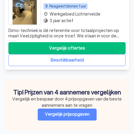
Reageert binnen 1 uur
Werkgebied Lichtervelde
place
3 jaar actief
timelapse
Dimo-techniek is dé referentie voor totaalprojecten op
maat Veelzijdigheid is onze troef. We staan in voor de
totale renovatie van badkamers, woningen,
appartementen, hotels, winkels en bedrijven. We werken
Vergelijk offertes
met één aanspreekpunt die alle werken coördineert en zo
brengen we samen, in overleg met onze
Beschikbaarheid
Tip! Prijzen van 4 aannemers vergelijken
Vergelijk en bespaar door 4 prijsopgaven van de beste
aannemers aan te vragen
Vergelijk prijsopgaven