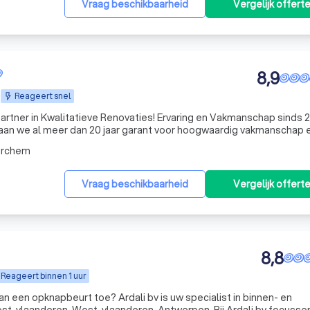
Vraag beschikbaarheid
Vergelijk offert
8,9
Reageert snel
e Renovaties! Ervaring en Vakmanschap sinds 20 jaar
n we al meer dan 20 jaar garant voor hoogwaardig vakmanschap 
ijpen dat uw huis uw trots is, en daarom behandelen we elke renova
erchem
Vraag beschikbaarheid
Vergelijk offert
8,8
Reageert binnen 1 uur
an een opknapbeurt toe? Ardali bv is uw specialist in binnen- en