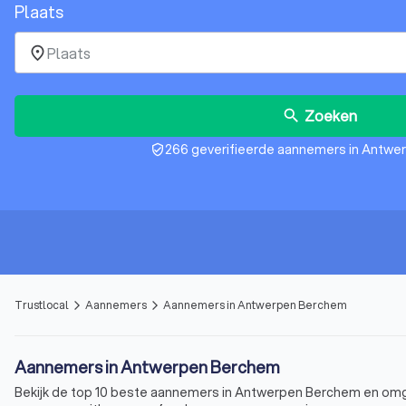
Plaats
place
Zoeken
search
266 geverifieerde aannemers in Antw
verified_user
Trustlocal
Aannemers
Aannemers in Antwerpen Berchem
arrow_forward_ios
arrow_forward_ios
Aannemers in Antwerpen Berchem
Bekijk de top 10 beste aannemers in Antwerpen Berchem en omge