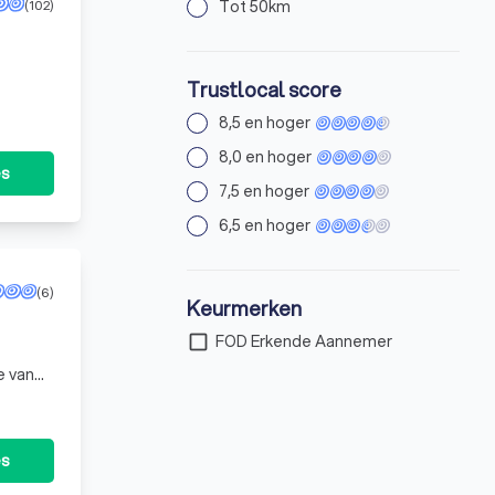
(102)
Tot 50km
Trustlocal score
8,5 en hoger
8,0 en hoger
es
7,5 en hoger
6,5 en hoger
(6)
Keurmerken
check_box_outline_blank
FOD Erkende Aannemer
e van
es