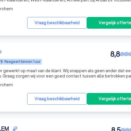
eren, West-vlaanderen, Antwerpen. Bij Ardali bv focussen we
ende klantenservice aan al onze klanten. Wij werken alleen met éch
erchem
Vraag beschikbaarheid
Vergelijk offert
8,8
Reageert binnen 1 uur
er gewerkt op maat van de klant. Wij snappen als geen ander dat ee
 Graag zorgen wij voor een goed contact tussen alle betrokken par
waar nodig. Wij ontzorgen door alle administratieve en commerciële 
erchem
Vraag beschikbaarheid
Vergelijk offert
LEM
8,5