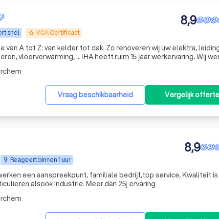
8,9
rt snel
VCA Certificaat
grade
 van A tot Z: van kelder tot dak. Zo renoveren wij uw elektra, leidin
oeren, vloerverwarming, … IHA heeft ruim 15 jaar werkervaring. Wij we
en. Ook worden al onze werven steeds opgevolgd door de 2 zaakv
erchem
Vraag beschikbaarheid
Vergelijk offert
8,9
Reageert binnen 1 uur
n aanspreekpunt, familiale bedrijf,top service, Kwaliteit is Ons
ticulieren alsook Industrie. Meer dan 25j ervaring
erchem