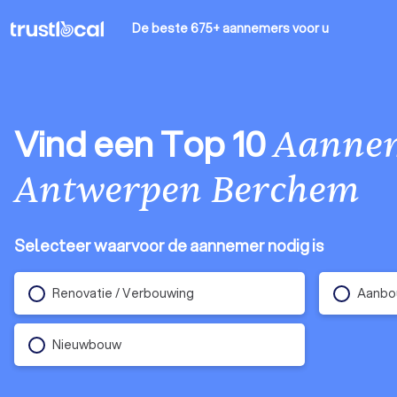
De beste 675+ aannemers
voor u
Vind een Top 10
Aanne
Antwerpen Berchem
Selecteer waarvoor de aannemer nodig is
Renovatie / Verbouwing
Aanbo
Nieuwbouw