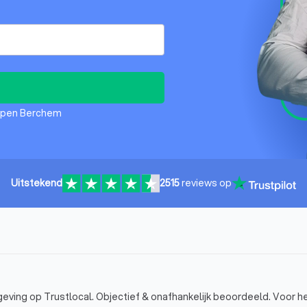
erpen Berchem
Uitstekend
2515
reviews op
ving op Trustlocal. Objectief & onafhankelijk beoordeeld. Voor h