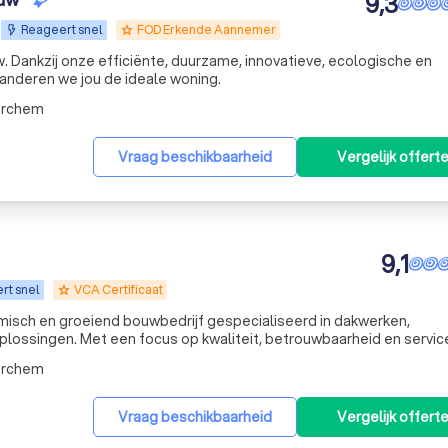
9,3
Reageert snel
FOD Erkende Aannemer
grade
. Dankzij onze efficiënte, duurzame, innovatieve, ecologische en
nderen we jou de ideale woning.
erchem
Vraag beschikbaarheid
Vergelijk offert
9,1
rt snel
VCA Certificaat
grade
sch en groeiend bouwbedrijf gespecialiseerd in dakwerken,
plossingen. Met een focus op kwaliteit, betrouwbaarheid en servic
erchem
Vraag beschikbaarheid
Vergelijk offert