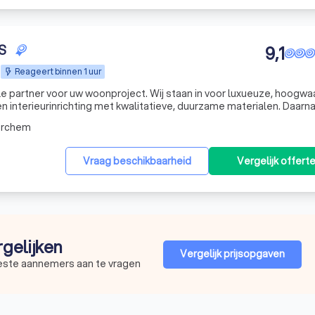
S
9,1
Reageert binnen 1 uur
le partner voor uw woonproject. Wij staan in voor luxueuze, hoogwa
n interieurinrichting met kwalitatieve, duurzame materialen. Daarn
ontwerpen en creëren wij designmeubelen op maat, bekleed in Mortex. Van afbraakwe
erchem
Vraag beschikbaarheid
Vergelijk offert
rgelijken
Vergelijk prijsopgaven
beste aannemers aan te vragen