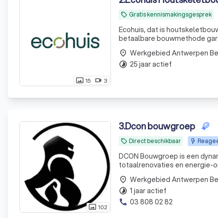
Gratis kennismakingsgesprek
local_offer
Ecohuis, dat is houtskeletbouw
betaalbare bouwmethode gara
Werkgebied Antwerpen B
place
25 jaar actief
timelapse
15
3
photo_size_select_actual
videocam
3
.
Dcon bouwgroep
Direct beschikbaar
Reagee
local_offer
DCON Bouwgroep is een dynami
totaalrenovaties en energie-o
begin tot eind
Werkgebied Antwerpen B
place
1 jaar actief
timelapse
03 808 02 82
phone
102
photo_size_select_actual