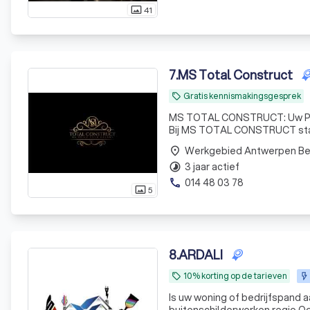
41
photo_size_select_actual
7
.
MS Total Construct
Gratis kennismakingsgesprek
local_offer
MS TOTAL CONSTRUCT: Uw Partner in Kwalitatiev
Bij MS TOTAL CONSTRUCT staa
betrouwbare service. Wij begr
Werkgebied Antwerpen B
place
de groo
3 jaar actief
timelapse
014 48 03 78
phone
5
photo_size_select_actual
8
.
ARDALI
10% korting op de tarieven
local_offer
Is uw woning of bedrijfspand a