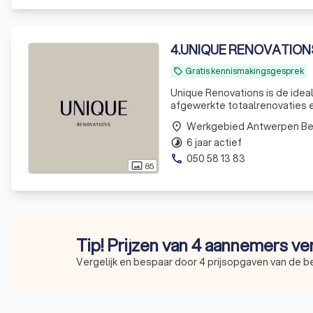
4
.
UNIQUE RENOVATION
Gratis kennismakingsgesprek
local_offer
Unique Renovations is de idea
afgewerkte totaalrenovaties e
Werkgebied Antwerpen B
place
6 jaar actief
timelapse
050 58 13 83
phone
85
photo_size_select_actual
Tip! Prijzen van 4 aannemers ve
Vergelijk en bespaar door 4 prijsopgaven van de 