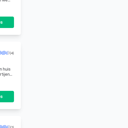
te
es
(4)
n huis
tijen
t
es
(1)