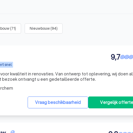
tbouw
(
71
)
Nieuwbouw
(
94
)
9,7
rt snel
 voor kwaliteit in renovaties. Van ontwerp tot oplevering, wij doen a
et bezoek ontvangt u een gedetailleerde offerte.
erchem
Vraag beschikbaarheid
Vergelijk offert
ouw