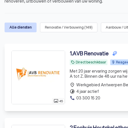
renoveren, uitbouwen of verbouwen van uw woning.
Alle diensten
Renovatie / Verbouwing
(
149
)
Aanbouw / Ui
1
.
AVB Renovatie
Direct beschikbaar
Reagee
local_offer
Met 20 jaar ervaring zorgen wij
A tot Z. Binnen de 48 uur na h
Werkgebied Antwerpen B
place
4 jaar actief
timelapse
03 300 15 20
phone
45
photo_size_select_actual
2
.
Ecohuis Houtskeletb