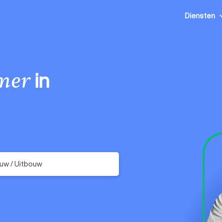
Diensten
in
mer
uw / Uitbouw