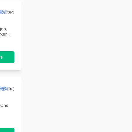
(64)
gen,
rken
es
(3)