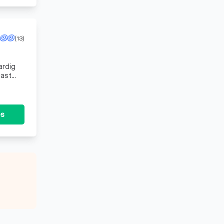
(13)
ardig
aast
rken tot elektric
es