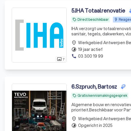
5
.
IHA Totaalrenovatie
Direct beschikbaar
Reagee
local_offer
IHA verzorgt uw totaalrenovatie
sanitair, tegels, dakwerken, vl
steeds met de beste material
Werkgebied Antwerpen B
place
19 jaar actief
timelapse
03 300 19 99
phone
7
photo_size_select_actual
6
.
Szpruch, Bartosz
Gratis kennismakingsgesprek
local_offer
Algemene bouw en renovatiewerken ee
prioriteit.Beschikbaar voor Par
Werkgebied Antwerpen B
place
Opgericht in 2025
timelapse