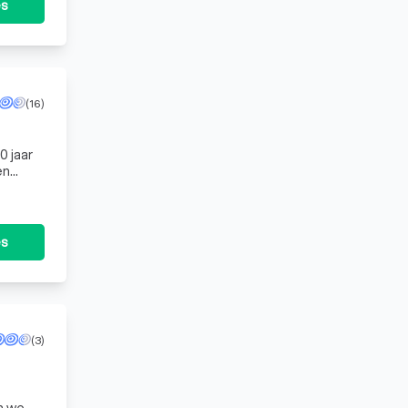
es
(16)
en
tie met
es
(3)