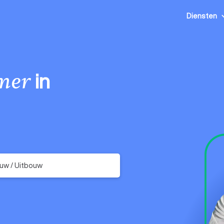
Diensten
in
mer
uw / Uitbouw