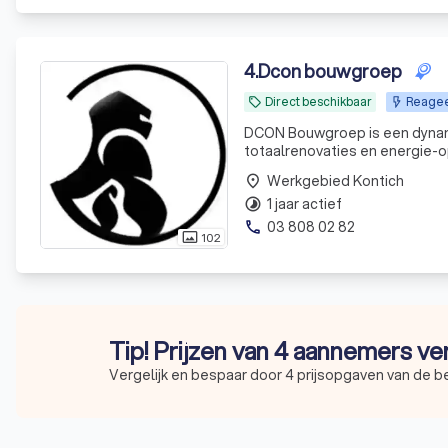
4
.
Dcon bouwgroep
Direct beschikbaar
Reagee
local_offer
DCON Bouwgroep is een dynami
totaalrenovaties en energie-o
begin tot eind
Werkgebied Kontich
place
1 jaar actief
timelapse
03 808 02 82
phone
102
photo_size_select_actual
Tip! Prijzen van 4 aannemers ve
Vergelijk en bespaar door 4 prijsopgaven van de 