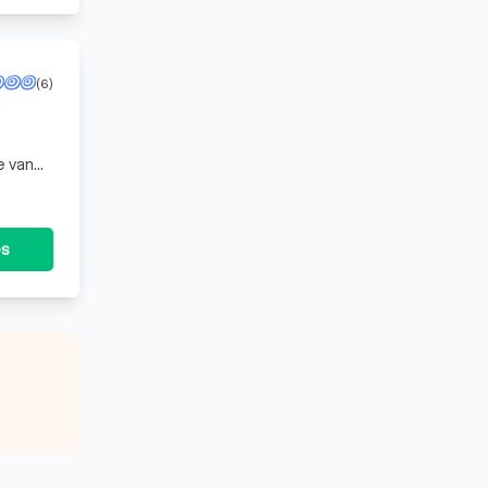
(6)
e van
es