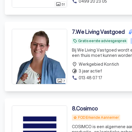
0499 20 23 05
phone
51
photo_size_select_actual
7
.
We Living Vastgoed
Gratis eerste adviesgesprek
local_offer
Bij We Living Vastgoed wordt 
een thuis moet kunnen worden.
en staan wij onze klanten bij 
Werkgebied Kontich
place
3 jaar actief
timelapse
013 48 07 17
phone
7
photo_size_select_actual
8
.
Cosimco
FOD Erkende Aannemer
grade
COSIMCO is een algemene aanne