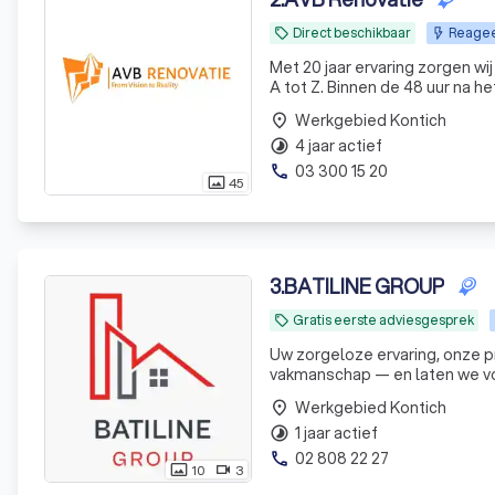
Direct beschikbaar
Reagee
local_offer
Met 20 jaar ervaring zorgen wij
A tot Z. Binnen de 48 uur na h
Werkgebied Kontich
place
4 jaar actief
timelapse
03 300 15 20
phone
45
photo_size_select_actual
3
.
BATILINE GROUP
Gratis eerste adviesgesprek
local_offer
Uw zorgeloze ervaring, onze prioriteit. Bij Batiline Group werken we met e
vakmanschap — en laten we voo
Werkgebied Kontich
place
1 jaar actief
timelapse
02 808 22 27
phone
10
3
photo_size_select_actual
videocam