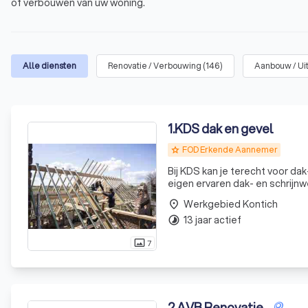
of verbouwen van uw woning.
Alle diensten
Renovatie / Verbouwing
(
146
)
Aanbouw / Ui
1
.
KDS dak en gevel
FOD Erkende Aannemer
grade
Bij KDS kan je terecht voor da
eigen ervaren dak- en schrijnw
Werkgebied Kontich
place
13 jaar actief
timelapse
7
photo_size_select_actual
2
.
AVB Renovatie