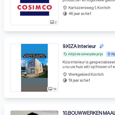
productie- en logistieke gebo
Kartuizersweg 1, Kontich
place
46 jaar actief
timelapse
2
photo_size_select_actual
9
.
KIZA Interieur
Altijd de scherpste prijs
Re
local_offer
Kiza interieur is gespecialise
u nu uw huis wilt opfrissen of
team met jarenlange erva
Werkgebied Kontich
place
19 jaar actief
timelapse
19
photo_size_select_actual
10
.
BOUWWERKEN MAA