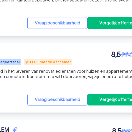
uwen en kantoorgebouwen. Utiliteitsbouw en collectieve huisvesti
behoren eveneens tot de activiteiten van Cosimco. Naast de klassieke uitvoering van een a
Vraag beschikbaarheid
Vergelijk offert
8,5
ageert snel
FOD Erkende Aannemer
grade
erd in het leveren van renovatiediensten voor huizen en appartemen
 een complete transformatie wilt doorvoeren, wij zijn er om u te hel
ring biedt hoogwaardige renovatiediensten die zijn afgestemd op
Vraag beschikbaarheid
Vergelijk offert
LEM
8,5