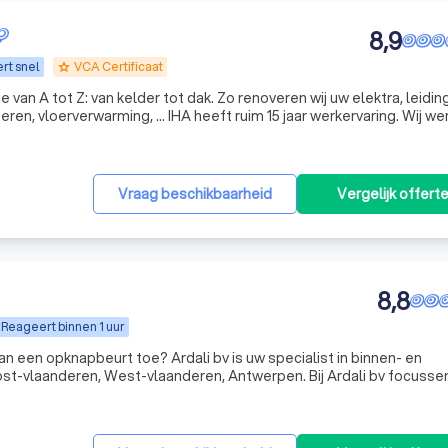
8,9
rt snel
VCA Certificaat
grade
 van A tot Z: van kelder tot dak. Zo renoveren wij uw elektra, leidin
oeren, vloerverwarming, … IHA heeft ruim 15 jaar werkervaring. Wij we
en. Ook worden al onze werven steeds opgevolgd door de 2 zaakv
Vraag beschikbaarheid
Vergelijk offert
8,8
Reageert binnen 1 uur
an een opknapbeurt toe? Ardali bv is uw specialist in binnen- en
eren, West-vlaanderen, Antwerpen. Bij Ardali bv focussen we
ende klantenservice aan al onze klanten. Wij werken alleen met éch