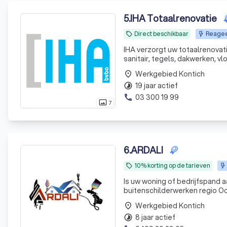
5
.
IHA Totaalrenovatie
Direct beschikbaar
Reagee
local_offer
IHA verzorgt uw totaalrenovatie
sanitair, tegels, dakwerken, vl
steeds met de beste material
Werkgebied Kontich
place
19 jaar actief
timelapse
03 300 19 99
phone
7
photo_size_select_actual
6
.
ARDALI
10% korting op de tarieven
local_offer
Is uw woning of bedrijfspand a
buitenschilderwerken regio Oost-vlaand
ons op het bieden van uitstek
Werkgebied Kontich
place
speciali
8 jaar actief
timelapse