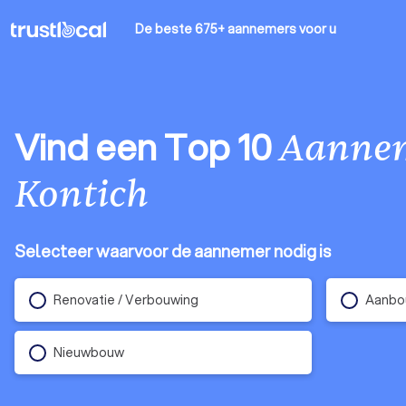
De beste 675+ aannemers
voor u
Vind een Top 10
Aanne
Kontich
Selecteer waarvoor de aannemer nodig is
Renovatie / Verbouwing
Aanbo
Nieuwbouw