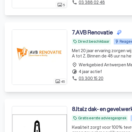
03 388 02 48
phone
5
photo_size_select_actual
7
.
AVB Renovatie
Direct beschikbaar
Reagee
local_offer
Met 20 jaar ervaring zorgen wij
A tot Z. Binnen de 48 uur na h
Werkgebied Antwerpen M
place
4 jaar actief
timelapse
03 300 15 20
phone
45
photo_size_select_actual
8
.
Italz dak- en gevelwer
Gratis eerste adviesgesprek
local_offer
Kwaliteit zorgt voor 100% tev