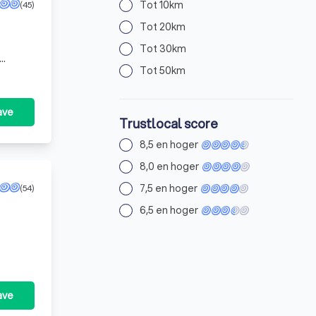
Tot 10km
(45)
Tot 20km
Tot 30km
Tot 50km
ave
Trustlocal score
8,5 en hoger
8,0 en hoger
7,5 en hoger
(54)
6,5 en hoger
ave