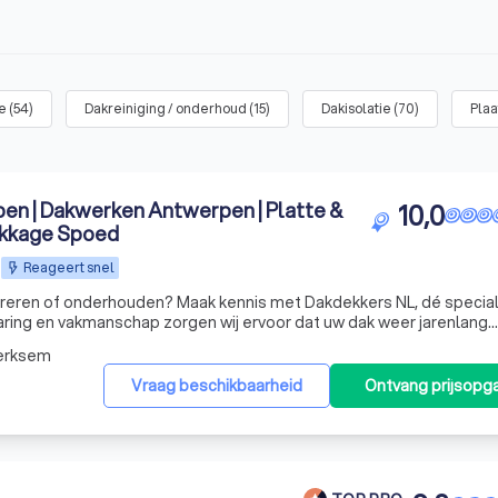
e
(
54
)
Dakreiniging / onderhoud
(
15
)
Dakisolatie
(
70
)
Plaa
n | Dakwerken Antwerpen | Platte &
10,0
ekkage Spoed
Reageert snel
areren of onderhouden? Maak kennis met Dakdekkers NL, dé special
aring en vakmanschap zorgen wij ervoor dat uw dak weer jarenlang
erksem
Vraag beschikbaarheid
Ontvang prijsopg