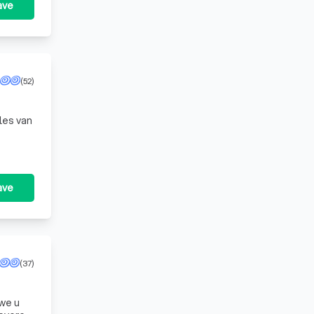
ave
(52)
lles van
ave
(37)
 we u