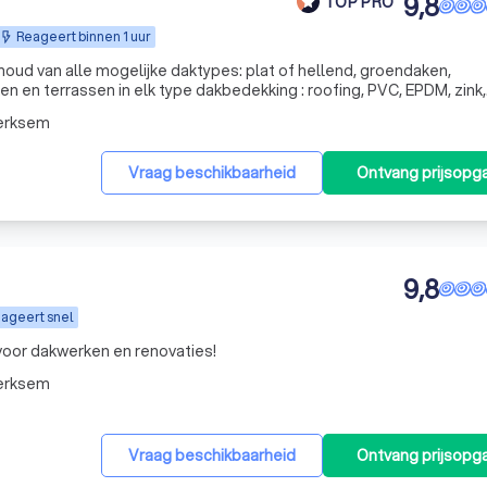
9,8
TOP PRO
Reageert binnen 1 uur
oud van alle mogelijke daktypes: plat of hellend, groendaken,
 en terrassen in elk type dakbedekking : roofing, PVC, EPDM, zink,
 periodieke onderhoud van alle
erksem
Vraag beschikbaarheid
Ontvang prijsopg
9,8
ageert snel
 voor dakwerken en renovaties!
erksem
Vraag beschikbaarheid
Ontvang prijsopg