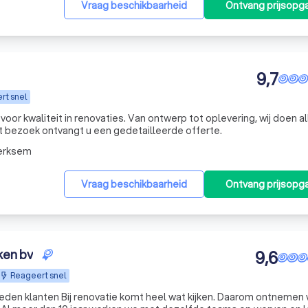
Vraag beschikbaarheid
Ontvang prijsopg
9,7
rt snel
 voor kwaliteit in renovaties. Van ontwerp tot oplevering, wij doen a
et bezoek ontvangt u een gedetailleerde offerte.
erksem
Vraag beschikbaarheid
Ontvang prijsopg
ken bv
9,6
Reageert snel
reden klanten Bij renovatie komt heel wat kijken. Daarom ontnemen