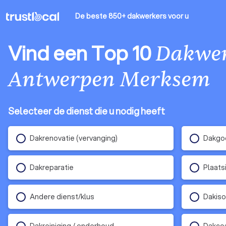
De beste 850+ dakwerkers
voor u
Vind een Top 10
Dakwe
Antwerpen Merksem
Selecteer de dienst die u nodig heeft
Dakrenovatie (vervanging)
Dakgoo
Dakreparatie
Plaats
Andere dienst/klus
Dakiso
Dakreiniging / onderhoud
Dakco