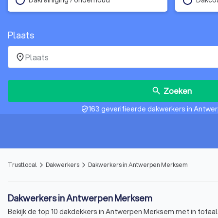
Plaats
place
Zoeken
search
163 geverifieerde dakwerkers in Antw
verified_user
Trustlocal
Dakwerkers
Dakwerkers in Antwerpen Merksem
arrow_forward_ios
arrow_forward_ios
Dakwerkers in Antwerpen Merksem
Bekijk de top 10 dakdekkers in Antwerpen Merksem met in totaal 9