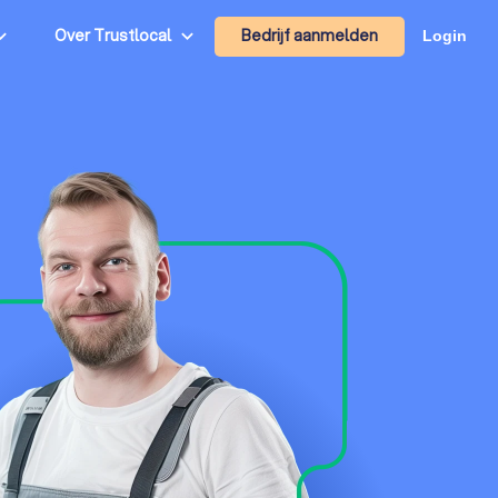
Bedrijf aanmelden
Over Trustlocal
Login