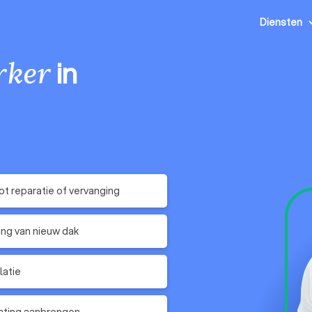
Diensten
in
rker
t reparatie of vervanging
ing van nieuw dak
latie
ating aanbrengen