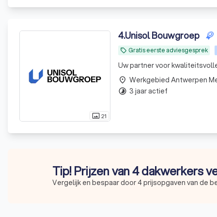
4
.
Unisol Bouwgroep
Gratis eerste adviesgesprek
local_offer
Uw partner voor kwaliteitsvol
Werkgebied Antwerpen M
place
3 jaar actief
timelapse
21
photo_size_select_actual
Tip! Prijzen van 4 dakwerkers v
Vergelijk en bespaar door 4 prijsopgaven van de b