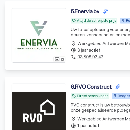
5
.
Enervia bv
Altijd de scherpste prijs
Re
local_offer
Uw totaaloplossing voor ener
deuren, zonnepanelen en meer -
Werkgebied Antwerpen M
place
3 jaar actief
timelapse
03 808 93 42
phone
13
photo_size_select_actual
6
.
RVO Construct
Direct beschikbaar
Reageer
local_offer
RVO construct is uw betrouwba
onze gespecialiseerde ploege
renovatie. Wij combineren va
Werkgebied Antwerpen M
place
waar u jaren
1 jaar actief
timelapse