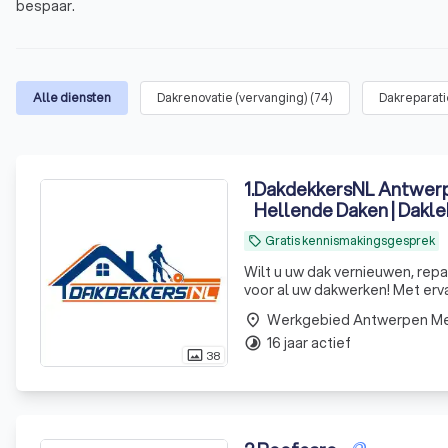
bespaar.
Alle diensten
Dakrenovatie (vervanging)
(
74
)
Dakreparati
1
.
DakdekkersNL Antwerpe
Hellende Daken | Dakl
Gratis kennismakingsgesprek
local_offer
Wilt u uw dak vernieuwen, rep
voor al uw dakwerken! Met erv
meegaat. en ook duurzaam zijn waar mogelijk. 🏠🔨 Grote of kleine klussen? Wij staan voor u klaar! Van
Werkgebied Antwerpen M
place
brandw
16 jaar actief
timelapse
38
photo_size_select_actual