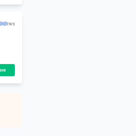
(161)
ave