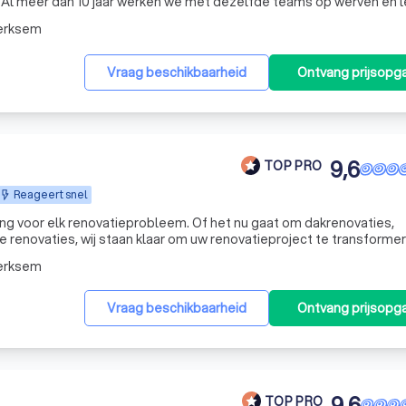
 Al meer dan 10 jaar werken we met dezelfde teams op werven en 
een probleem? Dan kunnen we met onze expertise snel voor de juiste
erksem
Vraag beschikbaarheid
Ontvang prijsopg
9,6
TOP PRO
Reageert snel
ing voor elk renovatieprobleem. Of het nu gaat om dakrenovaties,
e renovaties, wij staan klaar om uw renovatieproject te transformer
erksem
Vraag beschikbaarheid
Ontvang prijsopg
9,6
TOP PRO