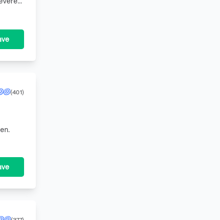
leveren
 opl
ave
(401)
en.
ave
(377)