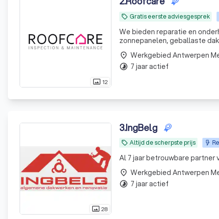
2
.
Roofcare
Gratis eerste adviesgesprek
local_offer
We bieden reparatie en onderh
zonnepanelen, geballaste daken
asbest leien, dakpannen, sandwich panelen! RoofCare biedt u een
Werkgebied Antwerpen M
place
mogelijke daktype
7 jaar actief
timelapse
12
photo_size_select_actual
3
.
IngBelg
Altijd de scherpste prijs
Re
local_offer
Al 7 jaar betrouwbare partner
Werkgebied Antwerpen M
place
7 jaar actief
timelapse
28
photo_size_select_actual