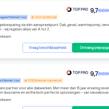
9,7
TOP PRO
ageert binnen 1 uur
VCA Certificaat
grade
giebesparing via één aanspreekpunt. Dak, gevel, warmtepomp, ram
 wij regelen alles van A tot Z.
erksem
Vraag beschikbaarheid
Ontvang prijsopg
9,7
TOP PRO
t binnen 1 uur
FOD Erkende Aannemer
grade
re partner voor alle dakwerken. Met meer dan 15 jaar ervaring leve
n duurzame en esthetisch perfecte oplossingen – van nieuwbouw
kmanschap met hoogwaardige materialen en zorgen voor een afwer
erksem