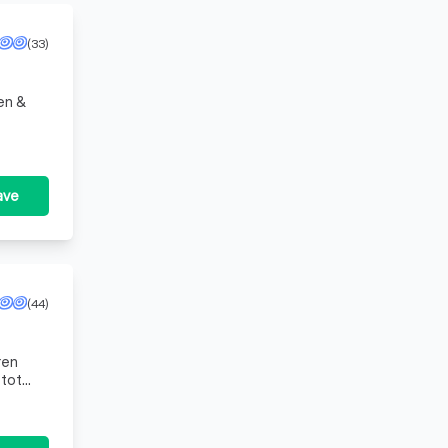
(33)
en &
ave
(44)
ren
 tot
king