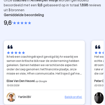
Onze
coaches
in
Antwerpen Wilrijk
worden gemiddeld
beoordeeld met een
9,6
gebaseerd op in totaal
1.898
reviews
uit
3
bronnen
Gemiddelde beoordeling
9,6
•
star
star
star
star
star
star
star
star
star
star
star
star
sta
Ik heb een coachingstraject gevolgd bij An waarbij we
Het was
samen een kritische blik naar de onderneming hebben
echte za
gekeken. Samen hebben we verschillende aspecten
stroomversnellin
onder de loep genomen: het financiële plaatje, onze
rake vr
missie en visie, HR en communicatie. Het traject gaf me
die com
waardevolle inzichten en concrete handvaten om
strategi
Elise Van Den Heuvel
Peter D
op Google
verder te groeien als bedrijf. De begeleiding was
daardoo
13/03/2026
02/03/20
professioneel, eerlijk en tegelijk heel motiverend.
ik connectie
Zeker een aanrader voor ondernemers die even willen
vooruit 
stilstaan bij hun werking en hun bedrijf naar een hoger
Yarlini BV
Bekijk profiel
niveau willen tillen.