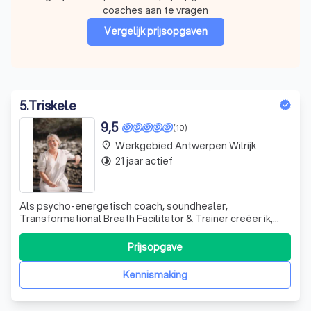
coaches aan te vragen
Vergelijk prijsopgaven
5
.
Triskele
9,5
(10)
Werkgebied Antwerpen Wilrijk
place
21 jaar actief
timelapse
Als psycho-energetisch coach, soundhealer,
Transformational Breath Facilitator & Trainer creëer ik,
Goedele Van den Eynde, voor jou in mijn coachingspraktijk
in de buurt van Antwerpen een veilige ruimte waar je
Prijsopgave
helemaal jezelf kan zijn. Ik begeleid je op een innerlijk reis
naar de kern van je zijn
Kennismaking