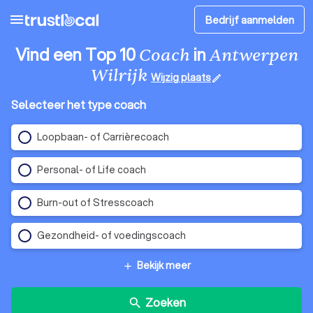
menu
Bedrijf aanmelden
Vind een Top 10
in
Coach
Antwerpen
Wilrijk
Wijzig plaats
edit
Selecteer het type coach
Loopbaan- of Carrièrecoach
Personal- of Life coach
Burn-out of Stresscoach
Gezondheid- of voedingscoach
Bekijk meer
add
Zoeken
search