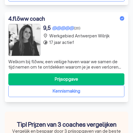
4
.
flõww coach
9,5
(20)
Werkgebied Antwerpen Wilrijk
place
17 jaar actief
timelapse
Welkom bij flõww, een veilige haven waar we samen de
tijd nemen om te ontdekken waarom je je even verloren
voelt. Of je nu worstelt met verdriet, onzekerheid of het
gevoel dat je het verschil niet meer kunt maken, weet dat
Prijsopgave
je ertoe doet. Je bent uniek, met je eigen kwaliteiten en
specialiteiten, en
Kennismaking
Tip! Prijzen van 3 coaches vergelijken
Vergelijk en bespaar door 3 prijsopgaven van de beste