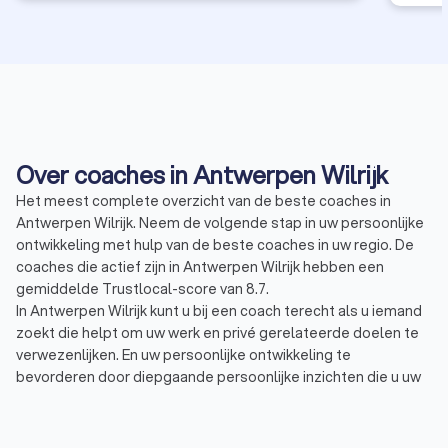
Over coaches in Antwerpen Wilrijk
Het meest complete overzicht van de beste coaches in
Antwerpen Wilrijk. Neem de volgende stap in uw persoonlijke
ontwikkeling met hulp van de beste coaches in uw regio. De
coaches die actief zijn in Antwerpen Wilrijk hebben een
gemiddelde Trustlocal-score van 8.7.
In Antwerpen Wilrijk kunt u bij een coach terecht als u iemand
zoekt die helpt om uw werk en privé gerelateerde doelen te
verwezenlijken. En uw persoonlijke ontwikkeling te
bevorderen door diepgaande persoonlijke inzichten die u uw
leven lang kunt inzetten. Tijdens de één op één coaching
worden er uiteenlopende vraagstukken behandeld, vaak
voorkomende onderwerpen zijn:
Burn-out / stress coach: bestemd voor hen die beter