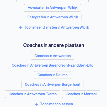
Advocaten in Antwerpen Wilrijk
Fotografen in Antwerpen Wilrijk
Rijscholen in Antwerpen Wilrijk
Toon meer diensten in Antwerpen Wilrijk
add
Architecten in Antwerpen Wilrijk
Coaches in andere plaatsen
Psychologen in Antwerpen Wilrijk
Relatietherapeut in Antwerpen Wilrijk
Coaches in Antwerpen
Reisbureaus in Antwerpen Wilrijk
Coaches in Antwerpen Berendrecht-Zandvliet-Lillo
Personal trainers in Antwerpen Wilrijk
Coaches in Deurne
Coaches in Antwerpen Borgerhout
Coaches in Antwerpen Ekeren
Coaches in Mortsel
Coaches in Schoten
Coaches in Wommelgem
Toon meer plaatsen
add