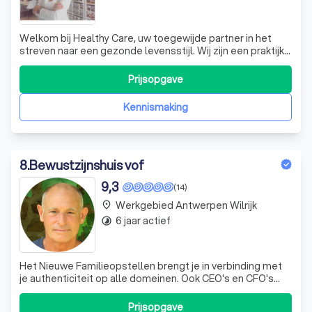
Welkom bij Healthy Care, uw toegewijde partner in het
streven naar een gezonde levensstijl. Wij zijn een praktijk
die zich richt op het begeleiden van mensen naar een
gezonder leven. Of u nu wilt afslanken, uw figuur wilt
Prijsopgave
verbeteren, een stralende huid wilt of gewoon
verantwoorde voeding wilt gebrui
Kennismaking
8
.
Bewustzijnshuis vof
9,3
(14)
Werkgebied Antwerpen Wilrijk
place
6 jaar actief
timelapse
Het Nieuwe Familieopstellen brengt je in verbinding met
je authenticiteit op alle domeinen. Ook CEO's en CFO's
psychologen artsen komen naar Bewustzijnshuis.
Prijsopgave