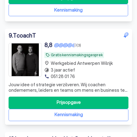
Kennismaking
9
.
TcoachT
8,8
(3)
Gratis kennismakingsgesprek
local_offer
Werkgebied Antwerpen Wilrijk
place
3 jaar actief
timelapse
051 28 01 76
phone
Jouw idee of strategie verzilveren. Wij coachen
ondernemers, leiders en teams om mens en business te
verbinden. Voor leiderschap met impact op basis van
verbinding en resultaten die blijven plakken.
Prijsopgave
Kennismaking