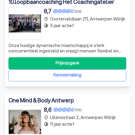
10
.
loopbaancoaching Het Coachingatelier
8,7
(23)
Oosterveldlaan 211, Antwerpen Wilrijk
place
3 jaar actief
timelapse
Onze huidige dynamische maatschappij is sterk
concurrentieel ingesteld en vraagt mensen flexibel en
innovatief te zijn. Zowel werknemers als ondernemers
worden uitgedaagd om zelf richting te geven aan hun
Prijsopgave
eigen professionele ontwikkelproces. Daarnaast is een
goede balans tussen werk en privé belangr
Kennismaking
One Mind & Body Antwerp
8,6
(10)
Ullensstraat 2, Antwerpen Wilrijk
place
11 jaar actief
timelapse