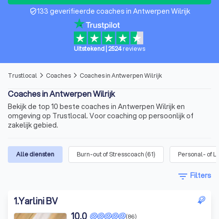
133 geverifieerde coaches in Antwerpen Wilrijk
verified_user
Uitstekend
|
2524
reviews
Trustlocal
Coaches
Coaches in Antwerpen Wilrijk
arrow_forward_ios
arrow_forward_ios
Coaches in Antwerpen Wilrijk
Bekijk de top 10 beste coaches in Antwerpen Wilrijk en
omgeving op Trustlocal. Voor coaching op persoonlijk of
zakelijk gebied.
Alle diensten
Burn-out of Stresscoach
(
61
)
Personal- of L
filter_list
Filters
1
.
Yarlini BV
10,0
(86)