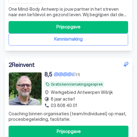
One Mind-Body Antwerp is jouw partner in het streven
naar een liefdevol en gezond leven. Wij begrijpen dat de
drukte in je hoofd en de zoektocht naar gezondheid
frustrerend kan zijn. Daarom zijn wij er om je te helpen. Wij
Prijsopgave
geloven dat het tijd is om weer met je lichaam te gaan
samenwerken, om fysiek
Kennismaking
2Reinvent
8,5
(1)
Gratis kennismakingsgesprek
local_offer
Werkgebied Antwerpen Wilrijk
place
8 jaar actief
timelapse
03 808 40 01
phone
Coaching binnen organisaties (team/individueel) op maat,
procesbegeleiding, facilitatie.
Prijsopgave