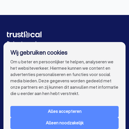
Coaches in Brasschaat
Coaches in Edegem
Coaches in Gent
Coaches in Brugge
Coaches in Leuven
Coaches in Aalst
Coaches in Mechelen
Coaches in Kortrijk
De beste coaches voor u
Wij gebruiken cookies
Coaches in Hasselt
Coaches in Sint-Niklaas
info@trustlocal.be
Om u beter en persoonlijker te helpen, analyseren we
Coaches in Genk
Coaches in Roeselare
het websiteverkeer. Hiermee kunnen we content en
advertenties personaliseren en functies voor social
Coaches in Beveren
Coaches in Dendermonde
media bieden. Deze gegevens worden gedeeld met
onze partners en zij kunnen dit aanvullen met informatie
Coaches in Beringen
Coaches in Turnhout
keyboard_arrow_down
VOOR PARTICULIEREN
die u eerder aan hen hebt verstrekt.
Coaches in Dilbeek
Coaches in Heist-op-den-Berg
keyboard_arrow_down
VOOR BEDRIJVEN
Coaches in Sint-Truiden
Coaches in Lokeren
Alles accepteren
keyboard_arrow_down
OVER TRUSTLOCAL
Coaches in de buurt
Alleen noodzakelijk
LAND