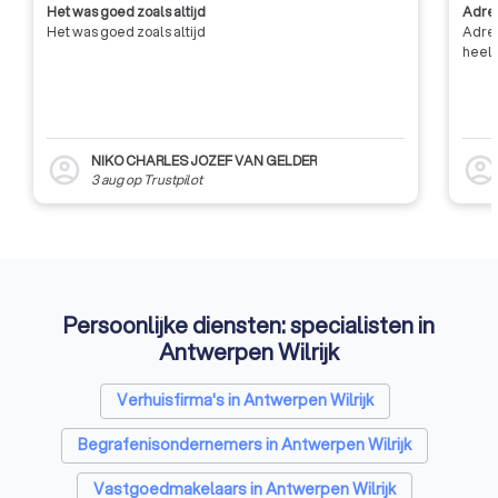
Het was goed zoals altijd
Adres
Het was goed zoals altijd
Adres
heel 
NIKO CHARLES JOZEF VAN GELDER
account_circle
account_circl
3 aug
op
Trustpilot
Persoonlijke diensten: specialisten in
Antwerpen Wilrijk
Verhuisfirma's in Antwerpen Wilrijk
Begrafenisondernemers in Antwerpen Wilrijk
Vastgoedmakelaars in Antwerpen Wilrijk