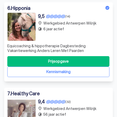
6
.
Hipponia
9,5
(14)
Werkgebied Antwerpen Wilrijk
place
6 jaar actief
timelapse
Equicoaching & hippotherapie Dagbesteding
Vakantiewerking Anders Leren Met Paarden
Prijsopgave
Kennismaking
7
.
Healthy Care
9,4
(32)
Werkgebied Antwerpen Wilrijk
place
56 jaar actief
timelapse