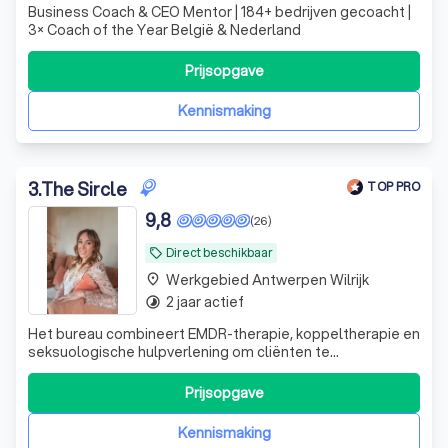
Business Coach & CEO Mentor | 184+ bedrijven gecoacht |
3× Coach of the Year België & Nederland
Prijsopgave
Kennismaking
3
.
The Sircle
TOP PRO
9,8
(26)
Direct beschikbaar
local_offer
Werkgebied Antwerpen Wilrijk
place
2 jaar actief
timelapse
Het bureau combineert EMDR-therapie, koppeltherapie en
seksuologische hulpverlening om cliënten te
ondersteunen in hun zoektocht naar liefde en verbinding.
Prijsopgave
Kennismaking