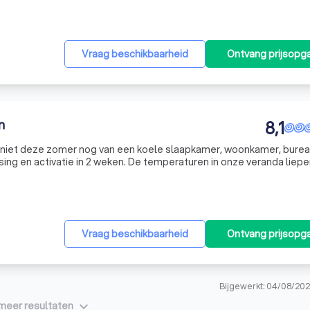
Vraag beschikbaarheid
Ontvang prijsopg
n
8,1
eniet deze zomer nog van een koele slaapkamer, woonkamer, burea
weken. De temperaturen in onze veranda liepen door
or een airco te laten plaatsen is dit probleem helemaal van de baa
Vraag beschikbaarheid
Ontvang prijsopg
Bijgewerkt: 04/08/202
keyboard_arrow_down
meer resultaten