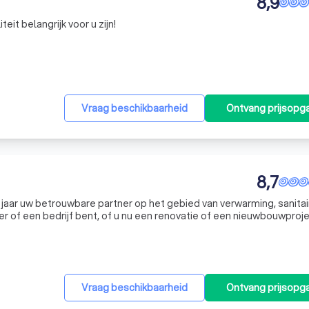
8,9
iteit belangrijk voor u zijn!
Vraag beschikbaarheid
Ontvang prijsopg
8,7
 jaar uw betrouwbare partner op het gebied van verwarming, sanitai
lier of een bedrijf bent, of u nu een renovatie of een nieuwbouwproj
u klaar met een team van enthousiaste en deskundige medewerkers. O
Vraag beschikbaarheid
Ontvang prijsopg