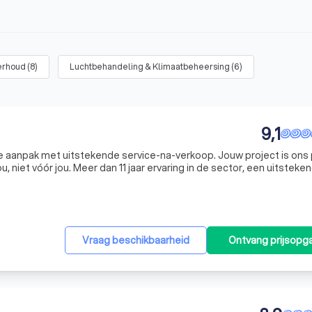
erhoud
(
8
)
Luchtbehandeling & Klimaatbeheersing
(
6
)
9,1
ke aanpak met uitstekende service-na-verkoop. Jouw project is ons 
aring in de sector, een uitstekende
goede communicatie zorgen ervoor dat je op elk moment begrijpt
Vraag beschikbaarheid
Ontvang prijsopg