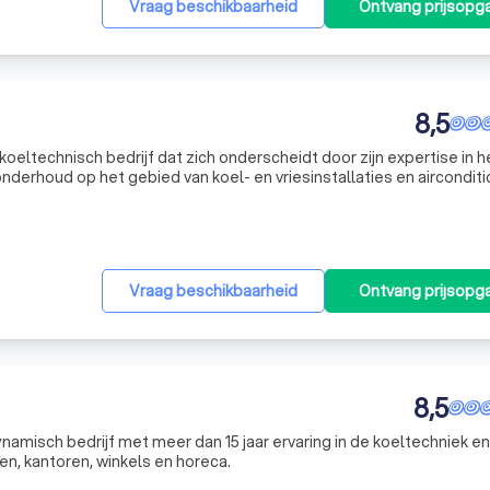
Vraag beschikbaarheid
Ontvang prijsopg
8,5
koeltechnisch bedrijf dat zich onderscheidt door zijn expertise in h
onderhoud op het gebied van koel- en vriesinstallaties en airconditi
jf bent met een tijdelijk tekort aan personeel of een particuli
Vraag beschikbaarheid
Ontvang prijsopg
8,5
ynamisch bedrijf met meer dan 15 jaar ervaring in de koeltechniek en
n, kantoren, winkels en horeca.