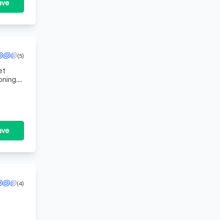
ave
(5)
et
oning.
ave
(4)