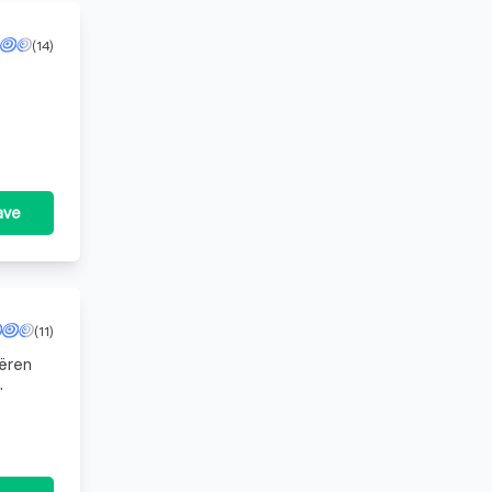
(14)
 in
ave
(11)
eëren
t de