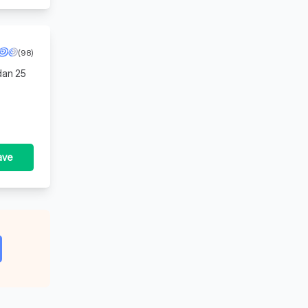
(98)
dan 25
n tot
ave