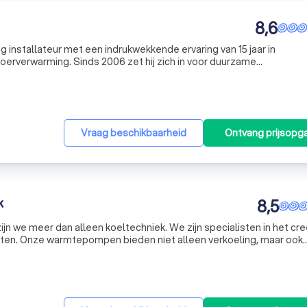
8,6
g installateur met een indrukwekkende ervaring van 15 jaar in
oerverwarming. Sinds 2006 zet hij zich in voor duurzame
gezinswoningen. Met de toevoeging van Jarni Cuyvers aan het team
Vraag beschikbaarheid
Ontvang prijsopg
k
8,5
ijn we meer dan alleen koeltechniek. We zijn specialisten in het cr
ten. Onze warmtepompen bieden niet alleen verkoeling, maar ook
nkzij de innovatieve omkeerbare technologie kunnen ze warmte ui