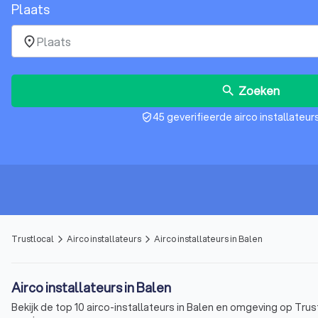
Plaats
place
Zoeken
search
45 geverifieerde airco installateurs
verified_user
Trustlocal
Airco installateurs
Airco installateurs in Balen
arrow_forward_ios
arrow_forward_ios
Airco installateurs in Balen
Bekijk de top 10 airco-installateurs in Balen en omgeving op Trust