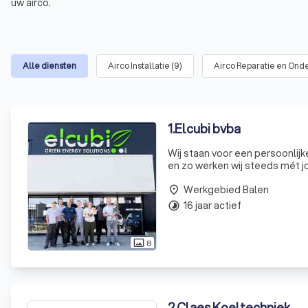
uw airco.
Alle diensten
Airco Installatie
(
9
)
Airco Reparatie en Ond
1
.
Elcubi bvba
Wij staan voor een persoonlij
en zo werken wij steeds mét jou, niet vóór jou. Meer dan 11 jaar erv
prijs-kwaliteitverhouding én 
Werkgebied Balen
place
16 jaar actief
timelapse
8
photo_size_select_actual
2
.
Claes Koeltechniek