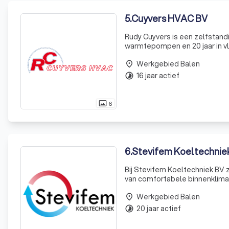
5
.
Cuyvers HVAC BV
Rudy Cuyvers is een zelfstandi
warmtepompen en 20 jaar in vl
verwarmingsinstallaties voor 
Werkgebied Balen
2021, bieden we nu ook gec
place
16 jaar actief
timelapse
6
photo_size_select_actual
6
.
Stevifem Koeltechnie
Bij Stevifem Koeltechniek BV z
van comfortabele binnenklima
verwarmingsmogelijkheden. Da
Werkgebied Balen
buitenluch
place
20 jaar actief
timelapse