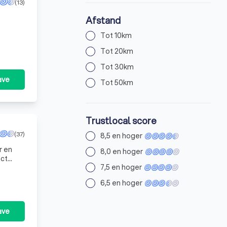
(13)
Afstand
Tot 10km
Tot 20km
Tot 30km
ave
Tot 50km
Trustlocal score
(37)
8,5 en hoger
r en
8,0 en hoger
ect
7,5 en hoger
nz
6,5 en hoger
ave