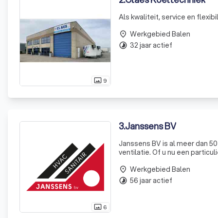
Als kwaliteit, service en flexibil
Werkgebied Balen
place
32 jaar actief
timelapse
9
photo_size_select_actual
3
.
Janssens BV
Janssens BV is al meer dan 50
ventilatie. Of u nu een particu
plant, wij staan altijd voor 
Werkgebied Balen
place
56 jaar actief
timelapse
6
photo_size_select_actual