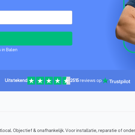
 in Balen
Uitstekend
2515
reviews op
local. Objectief & onafhankelijk. Voor installatie, reparatie of ond