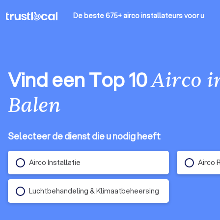
De beste 675+ airco installateurs
voor u
Vind een Top 10
Airco i
Balen
Selecteer de dienst die u nodig heeft
Airco Installatie
Airco 
Luchtbehandeling & Klimaatbeheersing