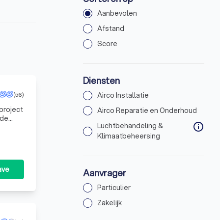
Aanbevolen
Afstand
Score
Diensten
(56)
Airco Installatie
project
Airco Reparatie en Onderhoud
Luchtbehandeling &
info
Klimaatbeheersing
ave
Aanvrager
Particulier
Zakelijk