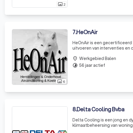
2
photo_size_select_actual
7
.
HeOnAir
HeOnAir is een gecertificeerd 
uitvoeren van interventies en 
Of u nu een koeltechnisch bedri
Werkgebied Balen
place
56 jaar actief
timelapse
6
photo_size_select_actual
8
.
Delta Cooling Bvba
Delta Cooling is een jong en d
klimaatbeheersing van woninge