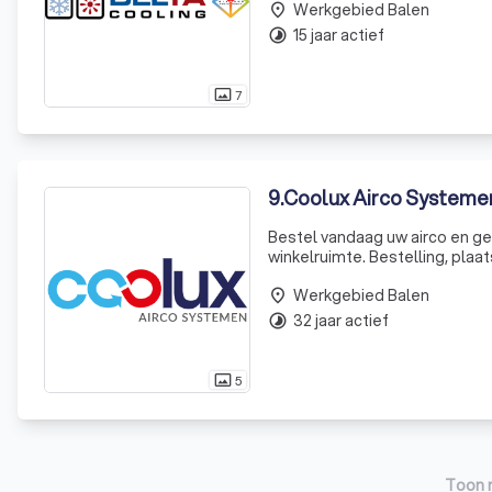
Werkgebied Balen
place
15 jaar actief
timelapse
7
photo_size_select_actual
9
.
Coolux Airco Systeme
Bestel vandaag uw airco en g
winkelruimte. Bestelling, plaatsing en activatie in 2 
het vele glas vaak hoog op. Do
Werkgebied Balen
place
32 jaar actief
timelapse
5
photo_size_select_actual
Toon 