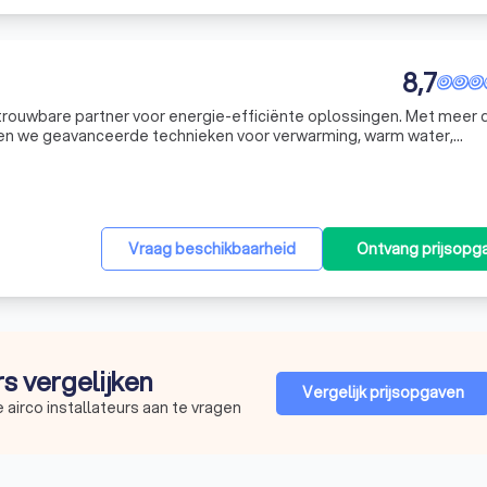
8,7
trouwbare partner voor energie-efficiënte oplossingen. Met meer 
ieden we geavanceerde technieken voor verwarming, warm water,
nze expertise strekt zich uit van warmtepompen en ventilatiesysteme
Vraag beschikbaarheid
Ontvang prijsopg
urs vergelijken
Vergelijk prijsopgaven
 airco installateurs aan te vragen