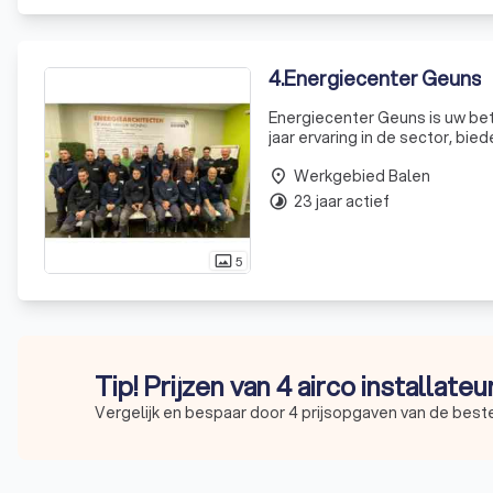
4
.
Energiecenter Geuns
Energiecenter Geuns is uw be
jaar ervaring in de sector, b
elektriciteit en ventilatie. O
Werkgebied Balen
zonnepa
place
23 jaar actief
timelapse
5
photo_size_select_actual
Tip! Prijzen van 4 airco installate
Vergelijk en bespaar door 4 prijsopgaven van de beste