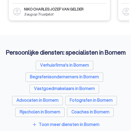
NIKO CHARLES JOZEF VAN GELDER
account_circle
account_circl
3 aug
op
Trustpilot
Persoonlijke diensten: specialisten in Bornem
Verhuisfirma's in Bornem
Begrafenisondernemers in Bornem
Vastgoedmakelaars in Bornem
Advocaten in Bornem
Fotografen in Bornem
Rijscholen in Bornem
Coaches in Bornem
Architecten in Bornem
Psychologen in Bornem
Toon meer diensten in Bornem
add