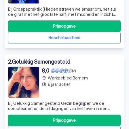
Bij Groepspraktijk (H)eden streven we ernaar om, net als
de giraf met het grootste hart, met mildheid en inzicht
naar jouw situatie te kijken. Onze praktijk biedt
gespecialiseerde psychotherapie en coaching voor
Prijsopgave
kinderen, jongeren, volwassenen, koppels en gezinnen.
Centraal in onze benadering staat
Beschikbaarheid
2
.
Gelukkig Samengesteld
8,0
(2)
Werkgebied Bornem
place
6 jaar actief
timelapse
Bij Gelukkig Samengesteld Gezin begrijpen we de
complexiteit en de uitdagingen van het leven in een
samengesteld gezin. Samen met mijn partner en onze
kinderen, zowel biologisch als stief, heb ik zelf ervaren
Prijsopgave
hoe ingewikkeld de dynamiek kan zijn. Deze persoonlijke