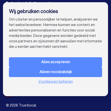
De beste relatietherapeut voor u
Relatietherapeut in Gent
Wij gebruiken cookies
Relatietherapeut in Brugge
info@trustlocal.be
Om u beter en persoonlijker te helpen, analyseren we
Relatietherapeut in Leuven
het websiteverkeer. Hiermee kunnen we content en
advertenties personaliseren en functies voor social
Relatietherapeut in Aalst
media bieden. Deze gegevens worden gedeeld met
onze partners en zij kunnen dit aanvullen met informatie
keyboard_arrow_down
Relatietherapeut in Mechelen
VOOR PARTICULIEREN
die u eerder aan hen hebt verstrekt.
keyboard_arrow_down
Relatietherapeut in Kortrijk
VOOR BEDRIJVEN
Alles accepteren
Relatietherapeut in Hasselt
keyboard_arrow_down
OVER TRUSTLOCAL
Alleen noodzakelijk
Relatietherapeut in Sint-Niklaas
LAND
Nederland
Voorkeuren beheren
Relatietherapeut in Genk
België
Duitsland
Relatietherapeut in Roeselare
Spanje
Relatietherapeut in Beveren
©
2026
Trustlocal