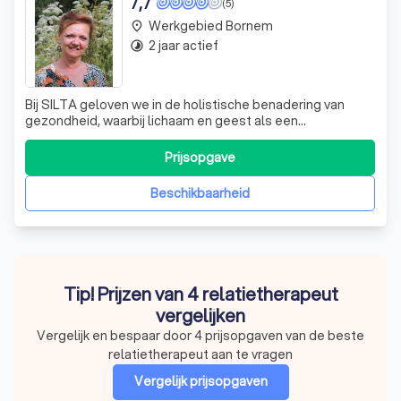
7,7
(5)
Werkgebied Bornem
place
2 jaar actief
timelapse
Bij SILTA geloven we in de holistische benadering van
gezondheid, waarbij lichaam en geest als een
samenhangend geheel worden beschouwd. Onze
multidisciplinaire aanpak stelt ons in staat om een breed
Prijsopgave
scala aan diensten aan te bieden, van manuele therapie
en psychotherapie tot podologie en voedingsad
Beschikbaarheid
Tip! Prijzen van 4 relatietherapeut
vergelijken
Vergelijk en bespaar door 4 prijsopgaven van de beste
relatietherapeut aan te vragen
Vergelijk prijsopgaven