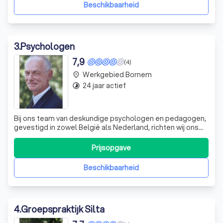
ervaringen, gecombineerd met mijn p
Beschikbaarheid
3
.
Psychologen
7,9
(4)
Werkgebied Bornem
place
24 jaar actief
timelapse
Bij ons team van deskundige psychologen en pedagogen,
gevestigd in zowel België als Nederland, richten wij ons
op het bieden van gespecialiseerde psychologische
diensten en pedagogisch advies. Onze praktijk, geleid
Prijsopgave
door drs. Christian de Moor, biedt een breed scala aan
diensten gericht op het verbet
Beschikbaarheid
4
.
Groepspraktijk Silta