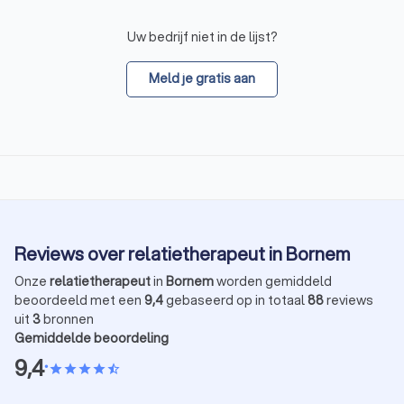
Uw bedrijf niet in de lijst?
Meld je gratis aan
Reviews over relatietherapeut in Bornem
Onze
relatietherapeut
in
Bornem
worden gemiddeld
beoordeeld met een
9,4
gebaseerd op in totaal
88
reviews
uit
3
bronnen
Gemiddelde beoordeling
9,4
•
star
star
star
star
star_half