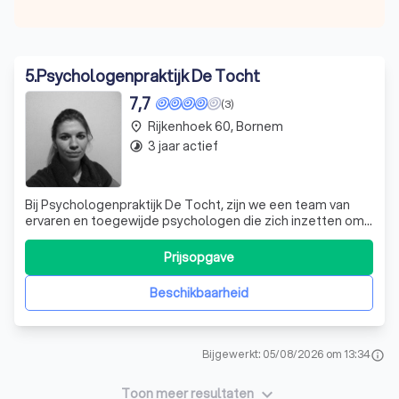
5
.
Psychologenpraktijk De Tocht
7,7
(3)
Rijkenhoek 60, Bornem
place
3 jaar actief
timelapse
Bij Psychologenpraktijk De Tocht, zijn we een team van
ervaren en toegewijde psychologen die zich inzetten om
u te helpen bij het navigeren door de uitdagingen van het
leven. Onze specialiteiten variëren van depressie, angst
Prijsopgave
en fobieën tot trauma, eetstoornissen en verslaving. We
bieden ook onderste
Beschikbaarheid
Bijgewerkt: 05/08/2026 om 13:34
info
keyboard_arrow_down
Toon meer resultaten