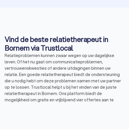
Vind de beste relatietherapeut in
Bornem via Trustlocal
Relatieproblemen kunnen zwaar wegen op uw dagelijkse
leven. Of het nu gaat om communicatieproblemen,
vertrouwenskwesties of andere uitdagingen binnen uw
relatie. Een goede relatietherapeut biedt de ondersteuning
die u nodig hebt om deze problemen samen met uw partner
op te lossen. Trustlocal helpt u bij het vinden van de juiste
relatietherapeut in Bornem. Ons platform biedt de
mogelijkheid om gratis en vrijblijvend vier offertes aan te
vragen bij de beste relatietherapeuten in Bornem.
Bij Trustlocal helpen we u graag op weg bij het vinden van de
juiste relatietherapeut in Bornem voor u en uw partner.
Daarom hebben wij zorgvuldig een top 10 samengesteld van