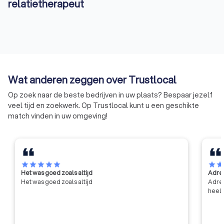
relatietherapeut
vinden van de juiste relatietherapeut in Bornem. Zo kunt u
gratis vier offertes aanvragen bij verschillende
relatietherapeuten en hebben we al de top 10 beste
relatietherapeuten uit Bornem voor u op een rij gezet. Begin
vandaag nog met het verbeteren van uw relatie en ontdek de
voordelen van professionele begeleiding.
Wat anderen zeggen over Trustlocal
Op zoek naar de beste bedrijven in uw plaats? Bespaar jezelf
veel tijd en zoekwerk. Op Trustlocal kunt u een geschikte
match vinden in uw omgeving!
star
star
star
star
star
star
sta
Het was goed zoals altijd
Adres
Het was goed zoals altijd
Adres
heel 