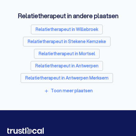
Reisbureaus in Bornem
Personal trainers in Bornem
Relatietherapeut in andere plaatsen
Relatietherapeut in Willebroek
Relatietherapeut in Stekene Kemzeke
Relatietherapeut in Mortsel
Relatietherapeut in Antwerpen
Relatietherapeut in Antwerpen Merksem
Relatietherapeut in Duffel
Toon meer plaatsen
add
Relatietherapeut in Moerbeke-Waas
Relatietherapeut in Sint-Katelijne-Waver Onze-Lieve-
Vrouw-Waver
Relatietherapeut in Lier
Relatietherapeut in Putte