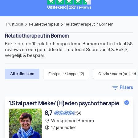
Uitstekend
|
2521
reviews
Trustlocal
Relatietherapeut
Relatietherapeut in Bornem
arrow_forward_ios
arrow_forward_ios
Relatietherapeut in Bornem
Bekijk de top 10 relatietherapeuten in Bornem met in totaal 88
reviews en een gemiddelde Trustlocal Score van 8.3. Bekijk,
vergelijk & bespaar.
Alle diensten
Echtpaar / koppel
(
2
)
Gezin / ouder(s)-kind
filter_list
Filters
1
.
Stalpaert Mieke/ (H)eden psychotherapie
8,7
(4)
Werkgebied Bornem
place
17 jaar actief
timelapse