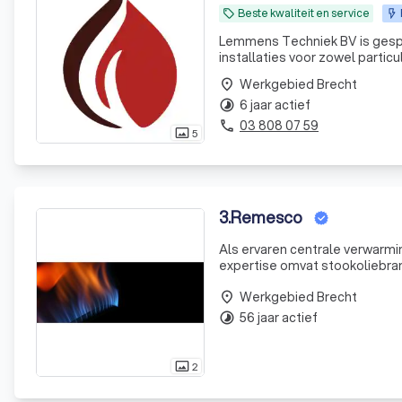
Beste kwaliteit en service
local_offer
Lemmens Techniek BV is gespeci
installaties voor zowel particu
en ruim 3 jaar in residentiël
Werkgebied Brecht
place
6 jaar actief
timelapse
03 808 07 59
phone
5
photo_size_select_actual
3
.
Remesco
Als ervaren centrale verwarmin
expertise omvat stookoliebra
hydraulische problemen. Ik h
Werkgebied Brecht
verwarmingsondersteuning.
place
56 jaar actief
timelapse
2
photo_size_select_actual