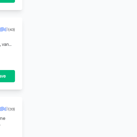
(43)
, van
n of
ave
(33)
ime
 voor