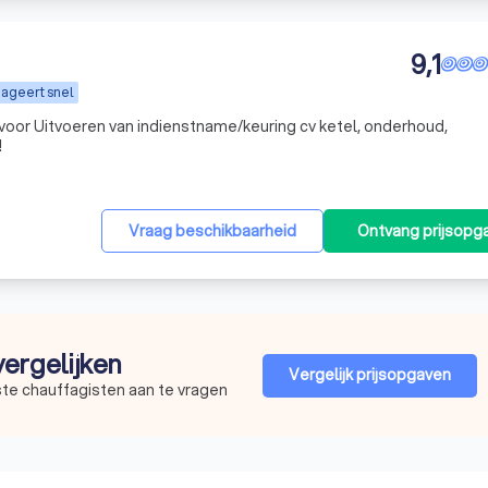
9,1
ageert snel
 voor Uitvoeren van indienstname/keuring cv ketel, onderhoud,
!
Vraag beschikbaarheid
Ontvang prijsopg
vergelijken
Vergelijk prijsopgaven
ste chauffagisten aan te vragen