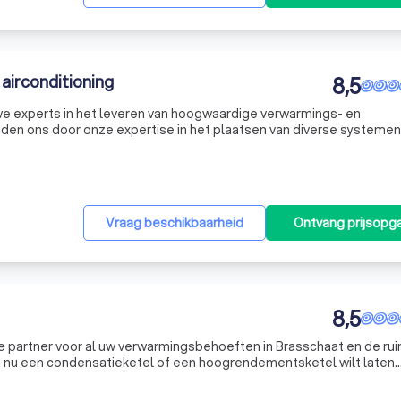
irconditioning
8,5
we experts in het leveren van hoogwaardige verwarmings- en
en ons door onze expertise in het plaatsen van diverse systemen
t aan uw specifieke behoeften. Of u nu een kleine ruimte wilt koele
Vraag beschikbaarheid
Ontvang prijsopg
8,5
e partner voor al uw verwarmingsbehoeften in Brasschaat en de ru
 nu een condensatieketel of een hoogrendementsketel wilt laten
gend gereinigd moet worden, of u op zoek bent naar een deskundige