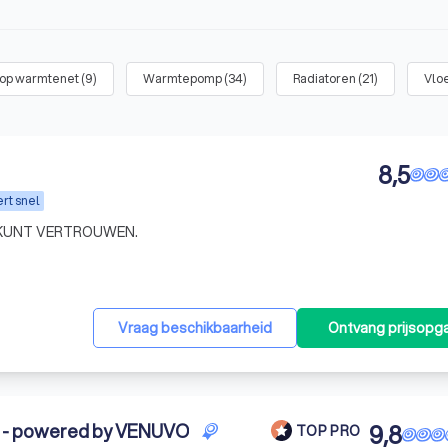
 op warmtenet
(
9
)
Warmtepomp
(
34
)
Radiatoren
(
21
)
Vlo
8,5
rt snel
KUNT VERTROUWEN.
Vraag beschikbaarheid
Ontvang prijsopg
 - powered by VENUVO
9,8
TOP PRO