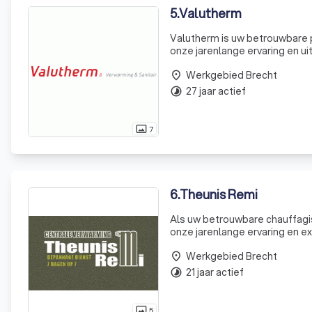
5
.
Valutherm
Valutherm is uw betrouwbare p
onze jarenlange ervaring en u
problemen. We onderscheiden o
Werkgebied Brecht
Onze missie
place
27 jaar actief
timelapse
7
photo_size_select_actual
6
.
Theunis Remi
Als uw betrouwbare chauffag
onze jarenlange ervaring en ex
verwarmingssystemen. Onze ze
Werkgebied Brecht
kwalitei
place
21 jaar actief
timelapse
5
photo_size_select_actual