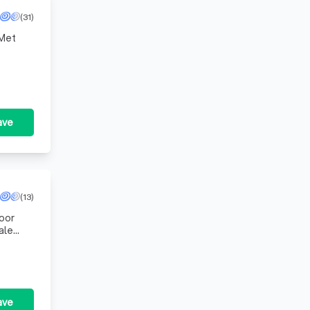
(31)
 Met
tie.
ave
(13)
oor
ale
aarbij
ave