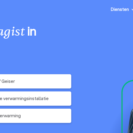
Diensten
in
agist
/ Geiser
e verwarmingsinstallatie
verwarming