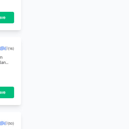
ave
(16)
om
lan
ken.
ave
(50)