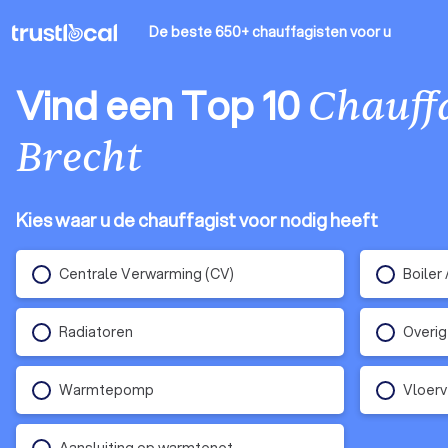
De beste 650+ chauffagisten
voor u
Vind een Top 10
Chauff
Brecht
Kies waar u de chauffagist voor nodig heeft
Centrale Verwarming (CV)
Boiler 
Radiatoren
Overig
Warmtepomp
Vloer
Aansluiting op warmtenet