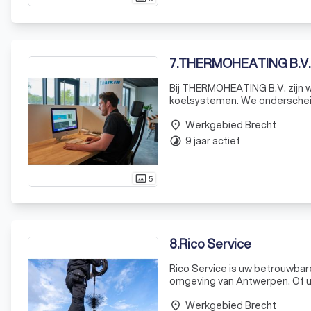
7
.
THERMOHEATING B.V. a
Bij THERMOHEATING B.V. zijn 
koelsystemen. We onderscheid
single-split tot VRV, aangepas
Werkgebied Brecht
verwarmen, of
place
9 jaar actief
timelapse
5
photo_size_select_actual
8
.
Rico Service
Rico Service is uw betrouwbar
omgeving van Antwerpen. Of u
installeren, uw CV-ketel drin
Werkgebied Brecht
het onderhou
place