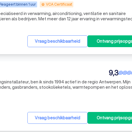
Reageert binnen 1 uur
VCA Certificaat
grade
aliseerd in verwarming, airconditioning, ventilatie en sanitaire
lieren als bedrijven. Met meer dan 12 jaar ervaring in verwarmings­te
e airco- en warmtepompsystemen, staan wij garant voor vakmanschap,
Vraag beschikbaarheid
Ontvang prijsopg
9,3
gsinstallateur, ben ik sinds 1994 actief in de regio Antwerpen. Mijn
nders, gasbranders, stookolieketels, warmtepompen en het oplos
eb een bijzondere interesse in zonnesystemen met
Vraag beschikbaarheid
Ontvang prijsopg