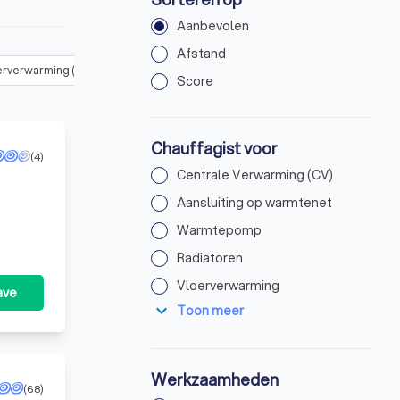
Aanbevolen
Afstand
erverwarming
(
29
)
Boiler / Geiser
(
31
)
Overige verwarmingsinsta
Score
Chauffagist voor
(4)
Centrale Verwarming (CV)
Aansluiting op warmtenet
Warmtepomp
Radiatoren
Vloerverwarming
ave
expand_more
Toon meer
Werkzaamheden
(68)