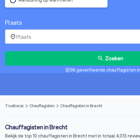
Plaats
place
Zoeken
search
96 geverifieerde chauffagisten i
verified_user
Trustlocal
Chauffagisten
Chauffagisten in Brecht
arrow_forward_ios
arrow_forward_ios
Chauffagisten in Brecht
Bekijk de top 10 chauffagisten in Brecht met in totaal 4,013 revi