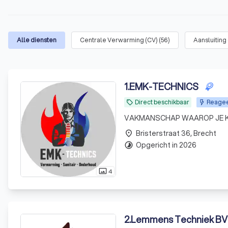
Alle diensten
Centrale Verwarming (CV)
(
56
)
Aansluiting
1
.
EMK-TECHNICS
Direct beschikbaar
Reagee
local_offer
VAKMANSCHAP WAAROP JE 
Bristerstraat 36, Brecht
place
Opgericht in 2026
timelapse
4
photo_size_select_actual
2
.
Lemmens Techniek BV