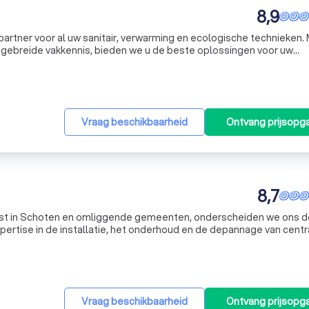
8,9
artner voor al uw sanitair, verwarming en ecologische technieken.
itgebreide vakkennis, bieden we u de beste oplossingen voor uw
ns door onze toewijding aan kwaliteit en onze passie voor innova
Vraag beschikbaarheid
Ontvang prijsopg
8,7
ist in Schoten en omliggende gemeenten, onderscheiden we ons d
pertise in de installatie, het onderhoud en de depannage van centr
lfwerkend patroon, Remi Theunis, staat garant voor een service w
Vraag beschikbaarheid
Ontvang prijsopg