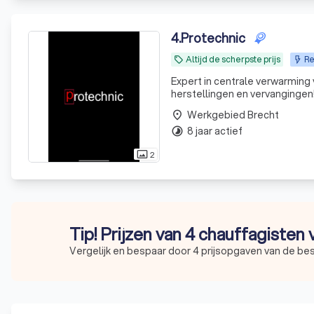
4
.
Protechnic
Altijd de scherpste prijs
Re
local_offer
Expert in centrale verwarming
herstellingen en vervangingen
Werkgebied Brecht
place
8 jaar actief
timelapse
2
photo_size_select_actual
Tip! Prijzen van 4 chauffagisten 
Vergelijk en bespaar door 4 prijsopgaven van de be