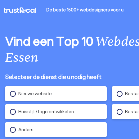
De beste 1500+ webdesigners
voor u
Vind een Top 10
Webdes
Essen
Selecteer de dienst die u nodig heeft
Nieuwe website
Besta
Huisstijl / logo ontwikkelen
Besta
Anders