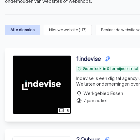
onderhouden van websites of webshops.
Alle diensten
Nieuwe website
(
117
)
Bestaande website v
1
.
indevise
Geen lock-in & termijncontract
local_offer
Indevise is een digital agency
We laten ondernemingen over 
Werkgebied Essen
place
7 jaar actief
timelapse
18
photo_size_select_actual
2
.
Qubuus