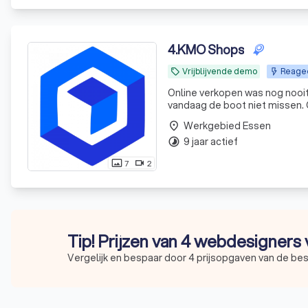
4
.
KMO Shops
Vrijblijvende demo
Reagee
local_offer
Online verkopen was nog nooit
vandaag de boot niet missen
webshop bouwer van België. Verkoop eenvoudig via één centraal controlepaneel op je online winkel,
Werkgebied Essen
place
Facebook, Instag
9 jaar actief
timelapse
7
2
photo_size_select_actual
videocam
Tip! Prijzen van 4 webdesigners 
Vergelijk en bespaar door 4 prijsopgaven van de b