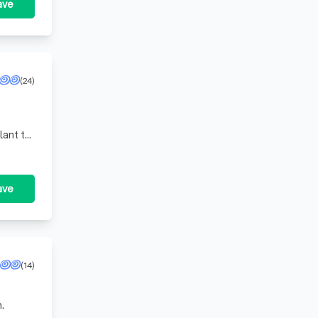
ave
(24)
lant te
andra
ave
(14)
.