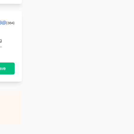
(384)
g
ave