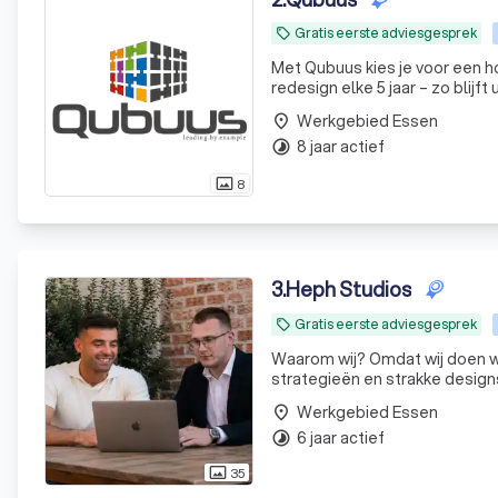
Gratis eerste adviesgesprek
local_offer
Met Qubuus kies je voor een ho
redesign elke 5 jaar – zo blijft
Werkgebied Essen
place
8 jaar actief
timelapse
8
photo_size_select_actual
3
.
Heph Studios
Gratis eerste adviesgesprek
local_offer
Waarom wij? Omdat wij doen w
strategieën en strakke designs 
Werkgebied Essen
place
6 jaar actief
timelapse
35
photo_size_select_actual