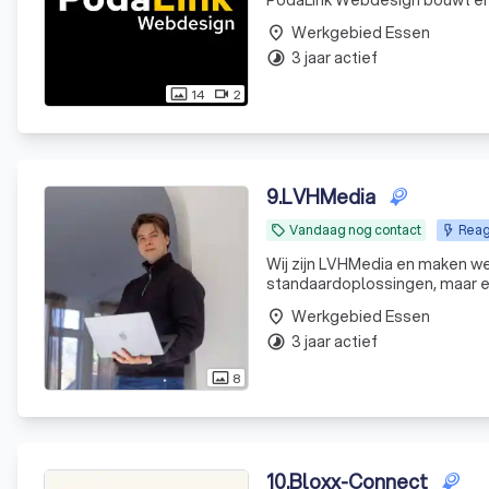
PodaLink Webdesign bouwt en 
onderhoud, support en onbeper
Werkgebied Essen
place
geen
3 jaar actief
timelapse
14
2
photo_size_select_actual
videocam
9
.
LVHMedia
Vandaag nog contact
Reag
local_offer
Wij zijn LVHMedia en maken we
standaardoplossingen, maar een
je nu net start of al een tijdj
Werkgebied Essen
place
3 jaar actief
timelapse
8
photo_size_select_actual
10
.
Bloxx-Connect