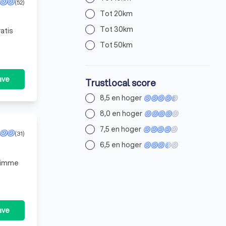
(52)
Tot 20km
Tot 30km
atis
Tot 50km
ave
Trustlocal score
8,5 en hoger
8,0 en hoger
7,5 en hoger
(31)
6,5 en hoger
slimme
ave