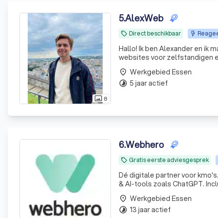
5
.
AlexWeb
Direct beschikbaar
Reageer
local_offer
Hallo! Ik ben Alexander en ik 
websites voor zelfstandigen en
klantenservice en het bouwen van boekinss
Werkgebied Essen
place
computerwe
5 jaar actief
timelapse
8
photo_size_select_actual
6
.
Webhero
Gratis eerste adviesgesprek
local_offer
Dé digitale partner voor kmo'
& AI-tools zoals ChatGPT. Incl
Werkgebied Essen
place
13 jaar actief
timelapse