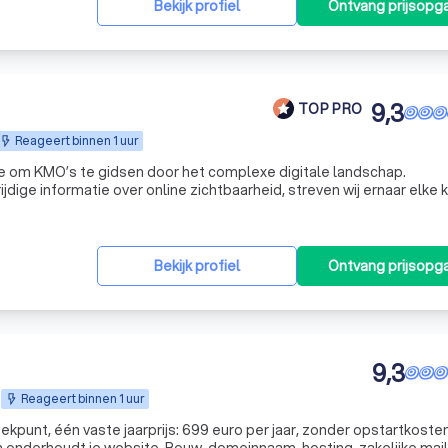
Bekijk profiel
Ontvang prijsopg
9,3
TOP PRO
Reageert binnen 1 uur
e om KMO’s te gidsen door het complexe digitale landschap.
ige informatie over online zichtbaarheid, streven wij ernaar elke k
rfect aansluiten bij hun specifieke noden, wensen en budget. Bij L
Bekijk profiel
Ontvang prijsopg
9,3
Reageert binnen 1 uur
kpunt, één vaste jaarprijs: 699 euro per jaar, zonder opstartkosten