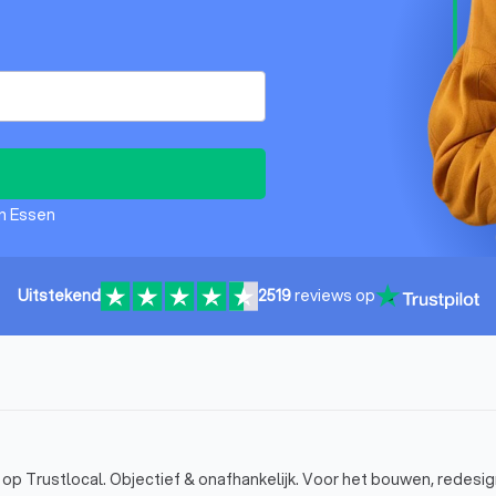
in Essen
Uitstekend
2519
reviews op
op Trustlocal. Objectief & onafhankelijk. Voor het bouwen, redesi