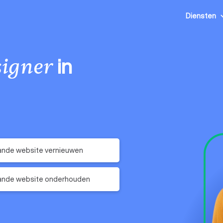
Diensten
in
igner
ande website vernieuwen
ande website onderhouden