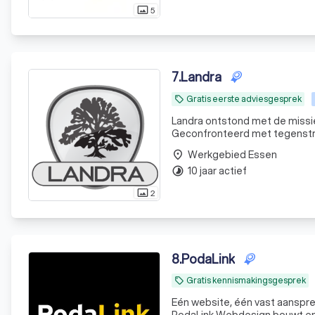
5
photo_size_select_actual
7
.
Landra
Gratis eerste adviesgesprek
local_offer
Landra ontstond met de missi
Geconfronteerd met tegenstrijd
leiden naar oplossingen die pe
Werkgebied Essen
place
vindt
10 jaar actief
timelapse
2
photo_size_select_actual
8
.
PodaLink
Gratis kennismakingsgesprek
local_offer
Eén website, één vast aanspree