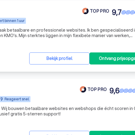
9,7
TOP PRO
t binnen 1 uur
maak betaalbare en professionele websites. Ik ben gespecialiseerd 
 KMO's. Mijn sterktes liggen in mijn flexibele manier van werken,
ystemen en webshops. Ik studeer burgerlijk ingenieur
Bekijk profiel
Ontvang prijsopg
9,6
TOP PRO
Reageert snel
s. Wij bouwen betaalbare websites en webshops die écht scoren in
usief gratis 5-sterren support!