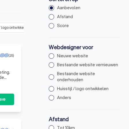
Aanbevolen
Afstand
Score
 / logo ontwikkelen
(
81
)
Anders
(
102
)
Webdesigner voor
(25)
Nieuwe website
Bestaande website vernieuwen
eting.
Bestaande website
de
onderhouden
conversies. Daarom bestaan we
Huisstijl / logo ontwikkelen
Anders
ave
Afstand
Tot 10km