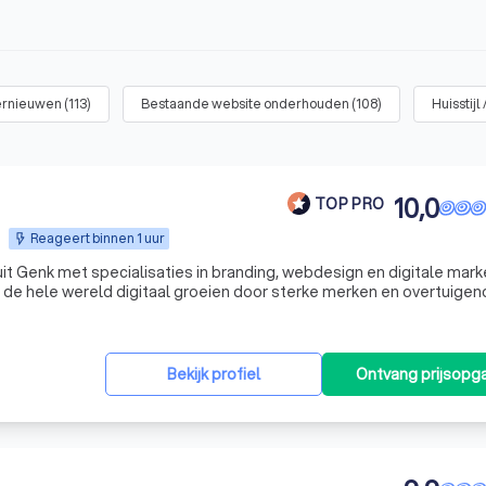
ernieuwen
(
113
)
Bestaande website onderhouden
(
108
)
Huisstijl
10,0
TOP PRO
Reageert binnen 1 uur
 uit Genk met specialisaties in branding, webdesign en digitale mark
de hele wereld digitaal groeien door sterke merken en overtuigen
websites die door doelbewuste digitale campagnes leiden tot hogere 
Bekijk profiel
Ontvang prijsopg