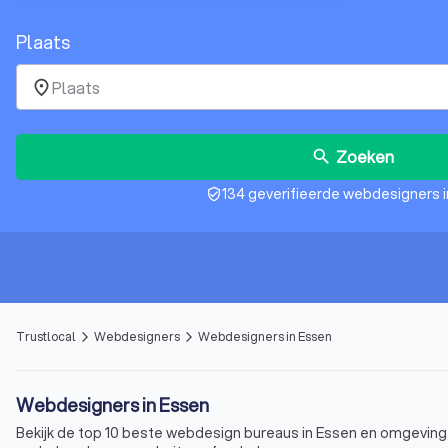
Plaats
place
Zoeken
search
134 geverifieerde webdesigners 
verified_user
Trustlocal
Webdesigners
Webdesigners in Essen
arrow_forward_ios
arrow_forward_ios
Webdesigners in Essen
Bekijk de top 10 beste webdesign bureaus in Essen en omgeving 