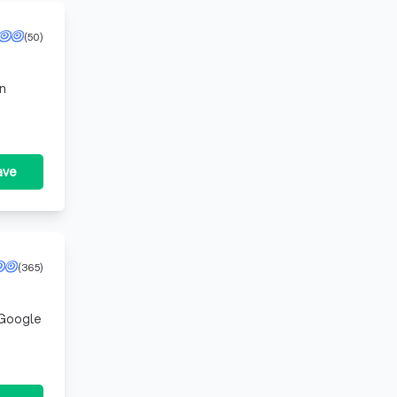
(50)
in
ave
(365)
 Google