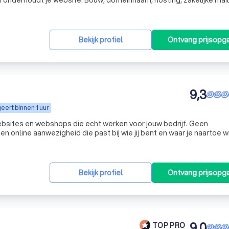
onderhoudt je website. Bouw, domeinnaam, hosting, zakelijke mail
kt wijzigingen zitten samen in die ene jaarformule. Geen losse fac
Bekijk profiel
Ontvang prijsopg
9,3
eert binnen 1 uur
bsites en webshops die echt werken voor jouw bedrijf. Geen
 online aanwezigheid die past bij wie jij bent en waar je naartoe wi
e bezig bent: wij denken met je mee en vertalen jouw verhaal naar een
Bekijk profiel
Ontvang prijsopg
9,0
TOP PRO