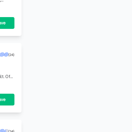
,
turen,
ave
(24)
lt. Of
 sterke
ave
(24)