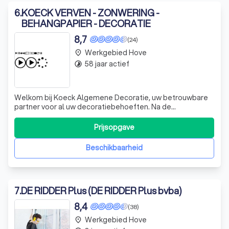
6
.
KOECK VERVEN - ZONWERING -
BEHANGPAPIER - DECORATIE
8,7
(24)
Werkgebied Hove
place
58 jaar actief
timelapse
Welkom bij Koeck Algemene Decoratie, uw betrouwbare
partner voor al uw decoratiebehoeften. Na de
succesvolle fusie van Koeck bv en Sys Verven, hebben we
onze krachten gebundeld om u een nog betere service te
Prijsopgave
bieden. Onze winkels zijn uw one-stop-shop voor de
aankoop van verven en materialen, technis
Beschikbaarheid
7
.
DE RIDDER Plus (DE RIDDER Plus bvba)
8,4
(38)
Werkgebied Hove
place