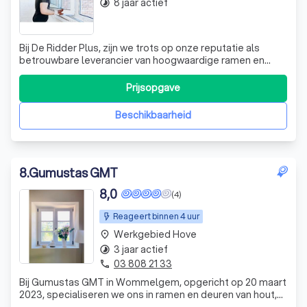
8 jaar actief
timelapse
Bij De Ridder Plus, zijn we trots op onze reputatie als
betrouwbare leverancier van hoogwaardige ramen en
deuren. Met jarenlange ervaring in de branche, hebben we
ons onderscheiden door onze expertise en toewijding aan
Prijsopgave
kwaliteit. Onze klanten waarderen ons voor onze
gedetailleerde offertes, nauwkeur
Beschikbaarheid
8
.
Gumustas GMT
8,0
(4)
Reageert binnen 4 uur
Werkgebied Hove
place
3 jaar actief
timelapse
03 808 21 33
phone
Bij Gumustas GMT in Wommelgem, opgericht op 20 maart
2023, specialiseren we ons in ramen en deuren van hout,
PVC (kunststof) en aluminium. Ons aanbod omvat zowel