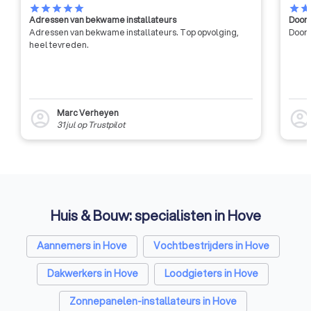
star
star
star
star
star
star
sta
Adressen van bekwame installateurs
Door 
Adressen van bekwame installateurs. Top opvolging,
Door 
heel tevreden.
Marc Verheyen
account_circle
account_circl
31 jul
op
Trustpilot
Huis & Bouw: specialisten in Hove
Aannemers in Hove
Vochtbestrijders in Hove
Dakwerkers in Hove
Loodgieters in Hove
Zonnepanelen-installateurs in Hove