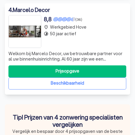
4
.
Marcelo Decor
8,8
(36)
Werkgebied Hove
place
50 jaar actief
timelapse
Welkom bij Marcelo Decor, uw betrouwbare partner voor
al uw binnenhuisinrichting. Al 60 jaar zijn we een
gevestigde waarde op Linkeroever, en we zijn trots op
onze rijke geschiedenis en ervaring in de sector. Onze
Prijsopgave
passie voor interieurdesign is wat ons drijft, en we streven
ernaar om elke klant een
Beschikbaarheid
Tip! Prijzen van 4 zonwering specialisten
vergelijken
Vergelijk en bespaar door 4 prijsopgaven van de beste