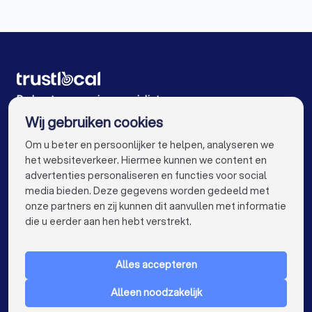
Zonwering specialisten in Antwerpen Ekeren
Zonwering specialisten in Rumst
Zonwering specialisten in Boom
Zonwering specialisten in Sint-Katelijne-Waver
De beste zonwering specialisten voor u
Wij gebruiken cookies
Zonwering specialisten in Gent
info@trustlocal.be
Om u beter en persoonlijker te helpen, analyseren we
Zonwering specialisten in Brugge
het websiteverkeer. Hiermee kunnen we content en
advertenties personaliseren en functies voor social
Zonwering specialisten in Leuven
media bieden. Deze gegevens worden gedeeld met
onze partners en zij kunnen dit aanvullen met informatie
Zonwering specialisten in Aalst
keyboard_arrow_down
VOOR PARTICULIEREN
die u eerder aan hen hebt verstrekt.
Zonwering specialisten in Mechelen
keyboard_arrow_down
VOOR BEDRIJVEN
Zonwering specialisten in Kortrijk
Alles accepteren
keyboard_arrow_down
OVER TRUSTLOCAL
Zonwering specialisten in Hasselt
Alleen noodzakelijk
LAND
Nederland