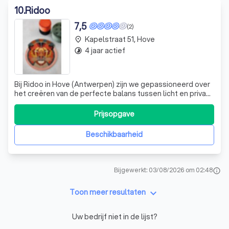
10
.
Ridoo
7,5
(2)
Kapelstraat 51, Hove
place
4 jaar actief
timelapse
Bij Ridoo in Hove (Antwerpen) zijn we gepassioneerd over
het creëren van de perfecte balans tussen licht en privacy
in uw ruimte. We zijn gespecialiseerd in het leveren van
exclusieve raambekleding en binnenzonwering op maat,
Prijsopgave
waarbij we u helpen kiezen uit een eindeloos aanbod aan
systemen, kleuren,
Beschikbaarheid
Bijgewerkt: 03/08/2026 om 02:48
info
keyboard_arrow_down
Toon meer resultaten
Uw bedrijf niet in de lijst?