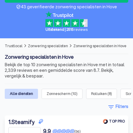
43 geverifieerde zonwering specialisten in Hove
verified_user
Uitstekend
|
2515
reviews
Trustlocal
Zonwering specialisten
Zonwering specialisten in Hove
arrow_forward_ios
arrow_forward_ios
Zonwering specialisten in Hove
Bekijk de top 10 zonwering specialisten in Hove met in totaal
2,339 reviews en een gemiddelde score van 8.7. Bekijk,
vergelijk & bespaar.
Alle diensten
Zonnescherm
(
10
)
Rolluiken
(
8
)
Scr
filter_list
Filters
1
.
Steamify
TOP PRO
9,9
(56)