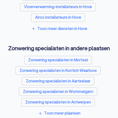
Vloerverwarming-installateurs in Hove
Airco installateurs in Hove
Ramen en deuren specialisten in Hove
Toon meer diensten in Hove
add
Laadpaal installateurs in Hove
Zonwering specialisten in andere plaatsen
Schrijnwerkers in Hove
Warmtepomp installateurs in Hove
Zonwering specialisten in Mortsel
Badkamer installateurs in Hove
Zonwering specialisten in Kontich Waarloos
Glashandels in Hove
EPC-keurders in Hove
Zonwering specialisten in Aartselaar
Klusjesmannen in Hove
Zonwering specialisten in Wommelgem
Zonwering specialisten in Antwerpen
Zonwering specialisten in Antwerpen Merksem
Toon meer plaatsen
add