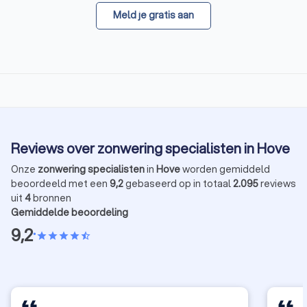
Meld je gratis aan
Reviews over zonwering specialisten in Hove
Onze
zonwering specialisten
in
Hove
worden gemiddeld
beoordeeld met een
9,2
gebaseerd op in totaal
2.095
reviews
uit
4
bronnen
Gemiddelde beoordeling
9,2
•
star
star
star
star
star_half