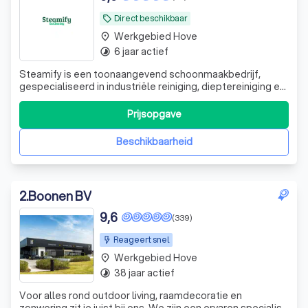
Direct beschikbaar
local_offer
Werkgebied Hove
place
6 jaar actief
timelapse
Steamify is een toonaangevend schoonmaakbedrijf,
gespecialiseerd in industriële reiniging, dieptereiniging en
ontstoffingswerken. Met een passie voor orde, netheid en
kwaliteit bieden wij gespecialiseerde
Prijsopgave
schoonmaakoplossingen voor bedrijven in de
voedingsindustrie, horeca, grootkeukens, koel- en vr
Beschikbaarheid
2
.
Boonen BV
9,6
(339)
Reageert snel
Werkgebied Hove
place
38 jaar actief
timelapse
Voor alles rond outdoor living, raamdecoratie en
zonwering zit je juist bij ons. We zijn een ervaren specialist