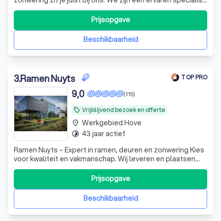
met kennis van zaken, maar vooral een partner die jou
ondersteunt van A tot Z.
Prijsopgave
Beschikbaarheid
3
.
Ramen Nuyts
TOP PRO
9,0
(115)
Vrijblijvend bezoek en offerte
local_offer
Werkgebied Hove
place
43 jaar actief
timelapse
Ramen Nuyts – Expert in ramen, deuren en zonwering Kies
voor kwaliteit en vakmanschap. Wij leveren en plaatsen
ramen, deuren, zonwering en sectionale poorten op maat
van uw woning.
Prijsopgave
Beschikbaarheid