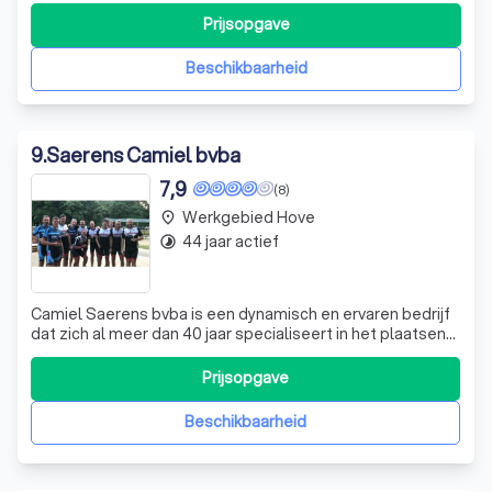
ramen als deuren, afgestemd op uw specifieke wensen.
Prijsopgave
Vraag vandaag nog een gratis offerte aan om uw project
te bespreken.
Beschikbaarheid
9
.
Saerens Camiel bvba
7,9
(8)
Werkgebied Hove
place
44 jaar actief
timelapse
Camiel Saerens bvba is een dynamisch en ervaren bedrijf
dat zich al meer dan 40 jaar specialiseert in het plaatsen
van buitenschrijnwerk in aluminium en PVC. Of het nu gaat
om bestaande gebouwen of nieuwbouw, wij zorgen voor
Prijsopgave
een vakkundige installatie. Onze producten worden met
de grootste zorg en o
Beschikbaarheid