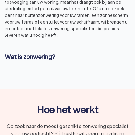
toevoeging aan uw woning, maar het draagt ook bij aan de
uitstraling en het gemak van uw leefruimte. Of u nu op zoek
bent naar buitenzonwering voor uw ramen, een zonnescherm
voor uw terras of een luifel voor uw schuifraam, wij brengen u
in contact met lokale zonwering specialisten die precies
leveren wat u nodig heeft.
Wat is zonwering?
Zonwering is elke manier van beschutting waarmee u de
hoeveelheid zonlicht reguleert in uw huis en de warmte die uw
huis binnenkomt. Ook beschermt u uw interieur tegen
schadelijke UV-stralen met zonwering. Trustlocal begrijpt dat
de keuze voor de juiste zonwering een belangrijke beslissing
is, daarom helpen we u graag bij het vinden van de beste
oplossing voor uw specifieke behoeften.
Hoe het werkt
Het belang van zonwering
Op zoek naar de meest geschikte zonwering specialist
Zonwering speelt een belangrijke rol in het creëren van een
voor uw opdracht? Bij Trustlocal vraagt u gratis en