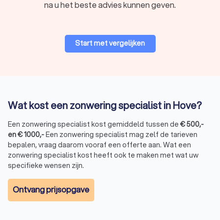
na u het beste advies kunnen geven.
en de beste prijs-kwaliteitsverhouding te vinden voor uw huis.
Vertrouw op Trustlocal voor deskundig advies, hoge kwaliteit
zonwering en een goede service van lokale vakmensen.
Start met vergelijken
Wat kost een zonwering specialist in Hove?
Een zonwering specialist kost gemiddeld tussen de
€
500
,-
en
€
1000
,-
Een zonwering specialist mag zelf de tarieven
bepalen, vraag daarom vooraf een offerte aan. Wat een
zonwering specialist kost heeft ook te maken met wat uw
specifieke wensen zijn.
Ontvang prijsopgave