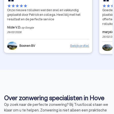
star
star
star
star
star
star
star
sta
Onze nieuwe rolluiken werden snel en vakkundig
Goede e
geplaatst door Patrick en collega. Heel blij met het
plaatsin
resultaat en de perfecte service
offerte 
rolluik
hilde V.D.
op Google
marjole
26/02/2026
25/02/20
Boonen BV
Bekijk profiel
Over zonwering specialisten in Hove
Op zoek naar de perfecte zonwering? Bij Trustlocal staan we
klaar om u te helpen. Zonwering is niet alleen een praktische