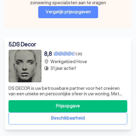
zonwering specialisten aan te vragen
Vergelijk prijsopgaven
5
.
DS Decor
8,8
(35)
Werkgebied Hove
place
31 jaar actief
timelapse
DS DECOR is uw betrouwbare partner voor het creëren
van een unieke en persoonlijke sfeer in uw woning. Met
meer dan 55 jaar ervaring in de branche, onderscheiden we
ons door onze passie voor kwaliteit, oog voor trends en
Prijsopgave
aandacht voor uw ultieme comfort. Of uw stijl nu klassiek
of minimalistisch is,
Beschikbaarheid