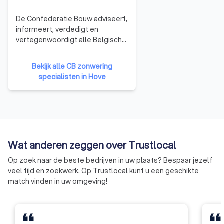
De Confederatie Bouw adviseert,
informeert, verdedigt en
vertegenwoordigt alle Belgische
bouwbedrijven. Van
éénmanszaken tot grote
Bekijk alle CB zonwering
bedrijven. De organisatie
specialisten in Hove
vertegenwoordigt 16.000
ondernemingen uit de sector.
Wat anderen zeggen over Trustlocal
Op zoek naar de beste bedrijven in uw plaats? Bespaar jezelf
veel tijd en zoekwerk. Op Trustlocal kunt u een geschikte
match vinden in uw omgeving!