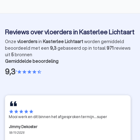
Reviews over vloerders in Kasterlee Lichtaart
Onze
vloerders
in
Kasterlee Lichtaart
worden gemiddeld
beoordeeld met een
9,3
gebaseerd op in totaal
971
reviews
uit
5
bronnen
Gemiddelde beoordeling
9,3
•
star
star
star
star
star_half
star
star
star
star
star
Mooi werk en dit binnen het afgesproken termijn...super
Jimmy Dekoster
18/11/2025