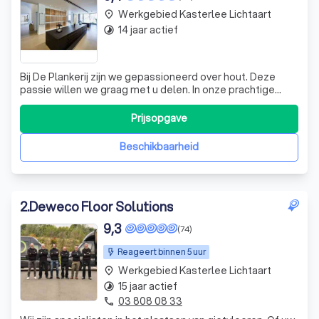
Werkgebied Kasterlee Lichtaart
place
14 jaar actief
timelapse
Bij De Plankerij zijn we gepassioneerd over hout. Deze
passie willen we graag met u delen. In onze prachtige
showroom, gelegen in het pittoreske Heultje, kunt u
terecht voor persoonlijk en vrijblijvend advies over onze
Prijsopgave
eiken parketvloeren, houten binnendeuren en eiken
trapafwerkingen. Of u nu al pre
Beschikbaarheid
2
.
Deweco Floor Solutions
9,3
(74)
Reageert binnen 5 uur
Werkgebied Kasterlee Lichtaart
place
15 jaar actief
timelapse
03 808 08 33
phone