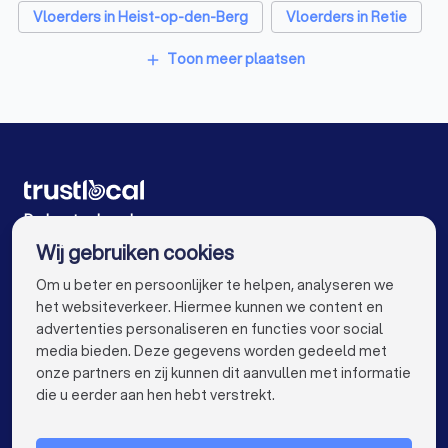
Vloerders in Heist-op-den-Berg
Vloerders in Retie
Vloerders in Herenthout
Toon meer plaatsen
add
Vloerders in Grobbendonk
Vloerders in Antwerpen
Vloerders in Gent
Vloerders in Brugge
Vloerders in Leuven
Vloerders in Aalst
Vloerders in Mechelen
Vloerders in Kortrijk
De beste vloerders voor u
Wij gebruiken cookies
Vloerders in Hasselt
Vloerders in Sint-Niklaas
info@trustlocal.be
Om u beter en persoonlijker te helpen, analyseren we
Vloerders in Genk
Vloerders in Roeselare
het websiteverkeer. Hiermee kunnen we content en
advertenties personaliseren en functies voor social
Vloerders in Beveren
Vloerders in Dendermonde
media bieden. Deze gegevens worden gedeeld met
onze partners en zij kunnen dit aanvullen met informatie
Vloerders in Beringen
Vloerders in Dilbeek
keyboard_arrow_down
VOOR PARTICULIEREN
die u eerder aan hen hebt verstrekt.
Vloerders in Sint-Truiden
Vloerders in Lokeren
keyboard_arrow_down
VOOR BEDRIJVEN