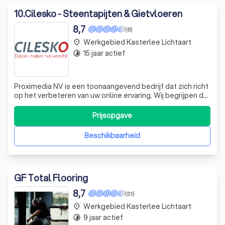
10
.
Cilesko - Steentapijten & Gietvloeren
8,7
(8)
Werkgebied Kasterlee Lichtaart
place
15 jaar actief
timelapse
Proximedia NV is een toonaangevend bedrijf dat zich richt
op het verbeteren van uw online ervaring. Wij begrijpen dat
elke gebruiker uniek is en streven ernaar om onze
websites aan te passen aan uw individuele behoeften en
Prijsopgave
voorkeuren. Onze expertise ligt in het gebruik van cookies
om de functionalit
Beschikbaarheid
GF Total Flooring
8,7
(51)
Werkgebied Kasterlee Lichtaart
place
9 jaar actief
timelapse