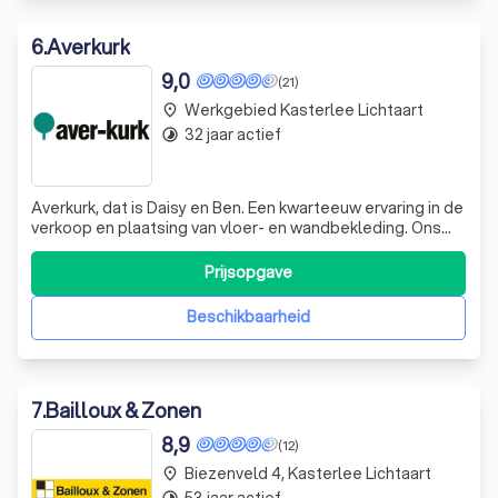
6
.
Averkurk
9,0
(21)
Werkgebied Kasterlee Lichtaart
place
32 jaar actief
timelapse
Averkurk, dat is Daisy en Ben. Een kwarteeuw ervaring in de
verkoop en plaatsing van vloer- en wandbekleding. Ons
doel is altijd u de beste keuze in vloer- en wandbekleding
te adviseren. Want dat advies garandeert u een lang
Prijsopgave
gebruik van de vloer in uw woning en in uw specifieke
situatie. Wilt u een
Beschikbaarheid
7
.
Bailloux & Zonen
8,9
(12)
Biezenveld 4, Kasterlee Lichtaart
place