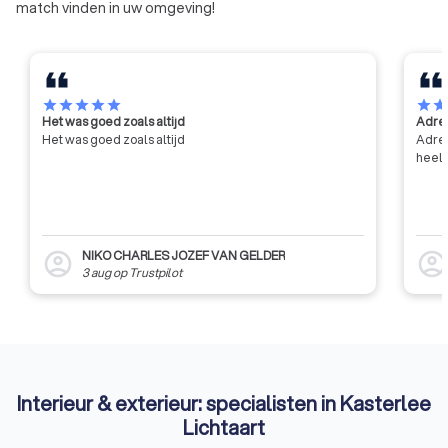
match vinden in uw omgeving!
star
star
star
star
star
star
sta
Het was goed zoals altijd
Adres
Het was goed zoals altijd
Adres
heel 
NIKO CHARLES JOZEF VAN GELDER
account_circle
account_circl
3 aug
op
Trustpilot
Interieur & exterieur: specialisten in Kasterlee
Lichtaart