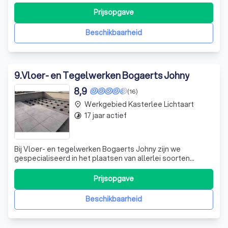
methoden van parketplaatsing, zoals vol verlijmd op de
chape, vol verlijmd en genageld op een onderparket,
Prijsopgave
verlijmd en blind genageld op een houten roostering of
vol verlijmd op een tegelvloer.
Beschikbaarheid
9
.
Vloer- en Tegelwerken Bogaerts Johny
8,9
(16)
Werkgebied Kasterlee Lichtaart
place
17 jaar actief
timelapse
Bij Vloer- en tegelwerken Bogaerts Johny zijn we
gespecialiseerd in het plaatsen van allerlei soorten
tegels. Of u nu op zoek bent naar keramische tegels,
natuursteen tegels of wandtegels, wij hebben de
Prijsopgave
expertise om uw project tot een succes te maken. Maar
onze diensten gaan verder dan alleen tegelw
Beschikbaarheid