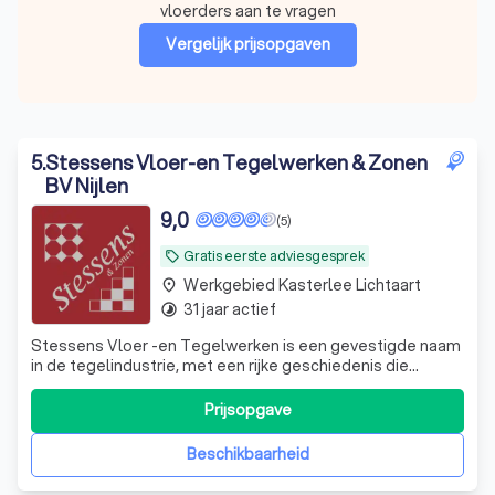
vloerders aan te vragen
Vergelijk prijsopgaven
5
.
Stessens Vloer-en Tegelwerken & Zonen
BV Nijlen
9,0
(5)
Gratis eerste adviesgesprek
local_offer
Werkgebied Kasterlee Lichtaart
place
31 jaar actief
timelapse
Stessens Vloer -en Tegelwerken is een gevestigde naam
in de tegelindustrie, met een rijke geschiedenis die
teruggaat tot 1994. Onder leiding van zaakvoerder Danny,
die zijn expertise in de loop der jaren heeft opgebouwd,
Prijsopgave
hebben we ons onderscheiden door onze toewijding aan
kwaliteit en vakmanschap.
Beschikbaarheid