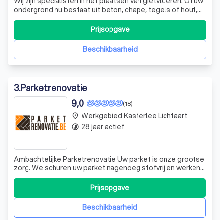
Wij zijn specialisten in het plaatsen van gietvloeren. Of uw
ondergrond nu bestaat uit beton, chape, tegels of hout,
wij kunnen een gietvloer naadloos aanbrengen. Het is
belangrijk dat uw ondergrond droog, vast en redelijk egaal
Prijsopgave
is. Eventuele oneffenheden kunnen wij met een
egalisatielaag wegwerken.
Beschikbaarheid
3
.
Parketrenovatie
9,0
(18)
Werkgebied Kasterlee Lichtaart
place
28 jaar actief
timelapse
Ambachtelijke Parketrenovatie Uw parket is onze grootse
zorg. We schuren uw parket nagenoeg stofvrij en werken
het tot in de puntjes af met de nieuwste technologie.
Door voor ons te kiezen, bent u zeker van een kwalitatieve
Prijsopgave
parketrenovatie.
Beschikbaarheid