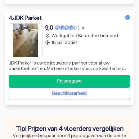
4
.
JDK Parket
9,0
(10)
Werkgebied Kasterlee Lichtaart
place
18 jaar actief
timelapse
JDK Parket is uw betrouwbare partner voor al uw
parketbehoeften. Met een sterke focus op kwaliteit en
service, zijn wij gespecialiseerd in het plaatsen van
parketvloeren, het bekleden van trappen en het leggen
Prijsopgave
van houten terrassen. Onze expertise strekt zich uit tot
het renoveren van verouderde of b
Beschikbaarheid
Tip! Prijzen van 4 vloerders vergelijken
Vergelijk en bespaar door 4 prijsopgaven van de beste