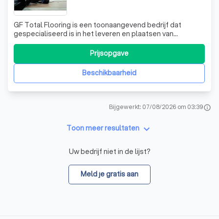
GF Total Flooring is een toonaangevend bedrijf dat
gespecialiseerd is in het leveren en plaatsen van
hoogwaardige vloeren. Wij zijn trots op onze uitgebreide
ervaring en expertise in de vloerindustrie, die ons in staat
Prijsopgave
stelt om een breed scala aan vloeroplossingen aan te
bieden, van LVT tot egalisat
Beschikbaarheid
Bijgewerkt: 07/08/2026 om 03:39
info
keyboard_arrow_down
Toon meer resultaten
Uw bedrijf niet in de lijst?
Meld je gratis aan