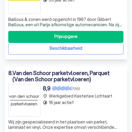
53 jaar actief
timelapse
Bailloux & zonen werd opgericht in 1967 door Gilbert
Bailloux, een uit Parijs afkomstige automecanicien. Na zijn
opleiding begon Gilbert zijn carrière als leerjongen in de
Citroën fabrieken. In 1958, op 17-jarige leeftijd, begon hij bij
Prijsopgave
zijn schoonbroer te werken, een vloerder. Daar leerde hij
de st
Beschikbaarheid
8
.
Van den Schoor parketvloeren, Parquet
(Van den Schoor parketvloeren)
8,9
(10)
Werkgebied Kasterlee Lichtaart
place
16 jaar actief
timelapse
Wij zijn gespecialiseerd in het plaatsen van parket,
laminaat en vinyl. Onze expertise omvat verschillende