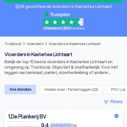
59 geverifieerde vloerders in Kasterlee Lichtaart
verified_user
Uitstekend
|
2523
reviews
Trustlocal
Vloerders
Vloerders in Kasterlee Lichtaart
arrow_forward_ios
arrow_forward_ios
Vloerders in Kasterlee Lichtaart
Bekijk de top 10 beste vloerders in Kasterlee Lichtaart en
omgeving op Trustlocal. Objectief & onafhankelijk. Voor het
leggen van laminaat, parket, vloerbedekking of andere
vloeren.
Alle diensten
Houten vloer / Parket leggen
(
22
)
PVC / La
filter_list
Filters
1
.
De Plankerij BV
9,4
(59)