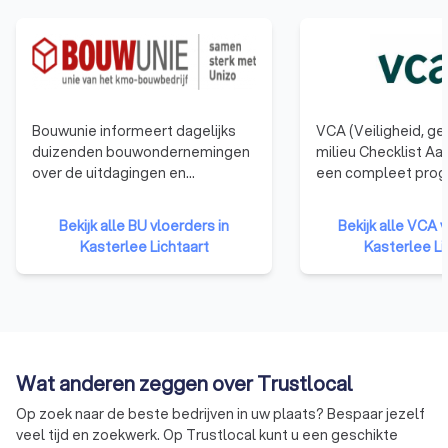
Bouwunie informeert dagelijks
VCA (Veiligheid, g
duizenden bouwondernemingen
milieu Checklist Aa
over de uitdagingen en
een compleet pro
veranderingen in de bouwsector.
waarmee dienstver
Bouwunie is er voor alle kmo-
bedrijven structure
Bekijk alle BU vloerders in
Bekijk alle VCA v
bedrijven en zelfstandige
objectief worden g
Kasterlee Lichtaart
Kasterlee Li
ondernemers uit de bouwsector.
gecertificeerd op 
We behartigen de belangen bij
beheersysteem. Een 
de overheid, in de media, de
bezit van een VCA c
publieke opinie en in het overleg
aantonen dat het be
met de andere sociale partners.
groot aantal punte
de huidige eisen op
Wat anderen zeggen over Trustlocal
van veiligheid, gez
milieu.
Op zoek naar de beste bedrijven in uw plaats? Bespaar jezelf
veel tijd en zoekwerk. Op Trustlocal kunt u een geschikte