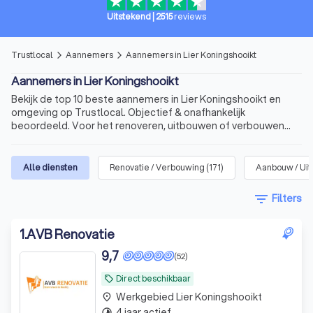
Uitstekend
|
2515
reviews
Trustlocal
Aannemers
Aannemers in Lier Koningshooikt
arrow_forward_ios
arrow_forward_ios
Aannemers in Lier Koningshooikt
Bekijk de top 10 beste aannemers in Lier Koningshooikt en
omgeving op Trustlocal. Objectief & onafhankelijk
beoordeeld. Voor het renoveren, uitbouwen of verbouwen
van uw woning.
Alle diensten
Renovatie / Verbouwing
(
171
)
Aanbouw / Ui
filter_list
Filters
1
.
AVB Renovatie
9,7
(52)
Direct beschikbaar
local_offer
Werkgebied Lier Koningshooikt
place
4 jaar actief
timelapse