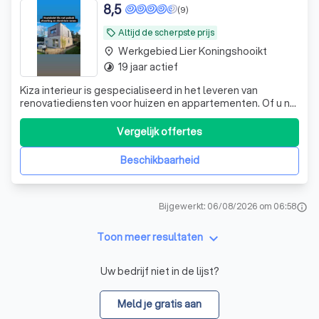
8,5
(9)
Altijd de scherpste prijs
local_offer
Werkgebied Lier Koningshooikt
place
19 jaar actief
timelapse
Kiza interieur is gespecialiseerd in het leveren van
renovatiediensten voor huizen en appartementen. Of u nu
uw huis wilt opfrissen of een complete transformatie wilt
doorvoeren, wij zijn er om u te helpen. Ons team met
Vergelijk offertes
jarenlange ervaring biedt hoogwaardige
renovatiediensten die zijn afgestemd op
Beschikbaarheid
Bijgewerkt: 06/08/2026 om 06:58
info
keyboard_arrow_down
Toon meer resultaten
Uw bedrijf niet in de lijst?
Meld je gratis aan