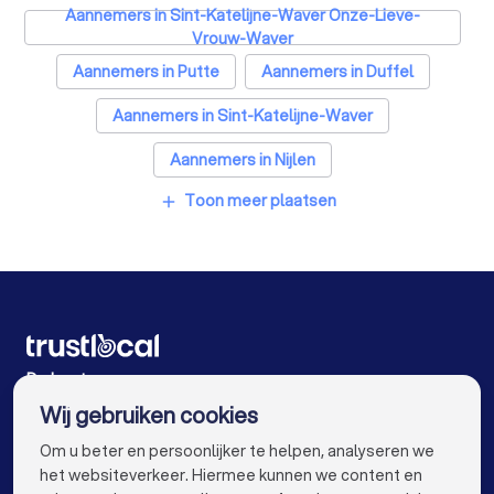
Aannemers in Sint-Katelijne-Waver Onze-Lieve-
Schrijnwerkers in Lier Koningshooikt
Vrouw-Waver
Warmtepomp installateurs in Lier Koningshooikt
Aannemers in Putte
Aannemers in Duffel
Badkamer installateurs in Lier Koningshooikt
Aannemers in Sint-Katelijne-Waver
Glashandels in Lier Koningshooikt
Aannemers in Nijlen
EPC-keurders in Lier Koningshooikt
Toon meer plaatsen
add
Aannemers in Kontich Waarloos
Klusjesmannen in Lier Koningshooikt
Aannemers in Kontich
Aannemers in Edegem
Aannemers in Mortsel
Aannemers in Antwerpen
Aannemers in Gent
Aannemers in Brugge
De beste aannemers voor u
Aannemers in Leuven
Aannemers in Aalst
Wij gebruiken cookies
Aannemers in Mechelen
Aannemers in Kortrijk
info@trustlocal.be
Om u beter en persoonlijker te helpen, analyseren we
Aannemers in Hasselt
Aannemers in Sint-Niklaas
het websiteverkeer. Hiermee kunnen we content en