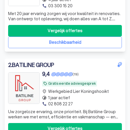
03 300 15 20
phone
Met 20 jaar ervaring zorgen wij voor kwaliteit in renovaties.
Van ontwerp tot oplevering, wij doen alles van A tot Z.
Binnen de 48 uur na het bezoek ontvangt u een
gedetailleerde offerte.
Vergelijk offertes
Beschikbaarheid
2
.
BATILINE GROUP
9,4
(19)
Gratis eerste adviesgesprek
local_offer
Werkgebied Lier Koningshooikt
place
1 jaar actief
timelapse
02 808 22 27
phone
Uw zorgeloze ervaring, onze prioriteit. Bij Batiline Group
werken we met ernst, efficiëntie en vakmanschap — en
laten we vooral ons werk voor zich spreken.
Vergelijk offertes