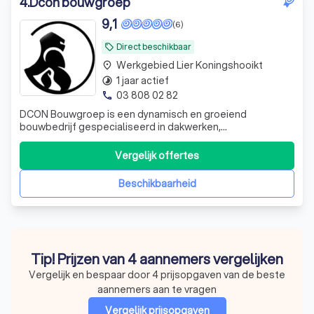
4
.
Dcon bouwgroep
9,1
(6)
Direct beschikbaar
local_offer
Werkgebied Lier Koningshooikt
place
1 jaar actief
timelapse
03 808 02 82
phone
DCON Bouwgroep is een dynamisch en groeiend
bouwbedrijf gespecialiseerd in dakwerken,
totaalrenovaties en energie-oplossingen. Met een focus
op kwaliteit, betrouwbaarheid en service van begin tot
Vergelijk offertes
eind
Beschikbaarheid
Tip! Prijzen van 4 aannemers vergelijken
Vergelijk en bespaar door 4 prijsopgaven van de beste
aannemers aan te vragen
Vergelijk prijsopgaven