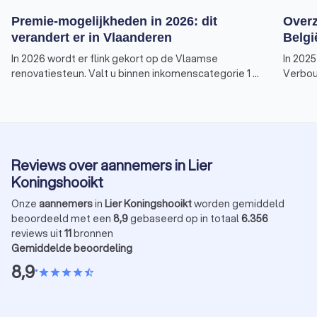
Premie-mogelijkheden in 2026: dit
Overz
verandert er in Vlaanderen
Belgi
In 2026 wordt er flink gekort op de Vlaamse
In 2025
renovatiesteun. Valt u binnen inkomenscategorie 1 of
Verbou
2? Dan is dit het laatste moment om nog een premie
huiseig
te ontvangen voor de meeste verduurzamings- of
energi
renovatiewerken.
stimul
bij de 
Hier is
Reviews over aannemers in Lier
en deta
Koningshooikt
Onze
aannemers
in
Lier Koningshooikt
worden gemiddeld
beoordeeld met een
8,9
gebaseerd op in totaal
6.356
reviews uit
11
bronnen
Gemiddelde beoordeling
8,9
•
star
star
star
star
star_half