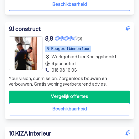
administratieve en commerciële t
Beschikbaarheid
9
.
I construct
8,8
(3)
Reageert binnen 1 uur
Werkgebied Lier Koningshooikt
place
9 jaar actief
timelapse
016 98 16 03
phone
Your vision, our mission. Zorgenloos bouwen en
verbouwen. Gratis woningsverbeterend advies.
Vergelijk offertes
Beschikbaarheid
10
.
KIZA Interieur