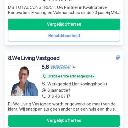
MS TOTAL CONSTRUCT: Uw Partner in Kwalitatieve
Renovaties! Ervaring en Vakmanschap sinds 20 jaar Bij MS
TOTAL CONSTRUCT staan we al meer dan 20 jaar garant
voor hoogwaardig vakmanschap en betrouwbare service.
Vergelijk offertes
Wij begrijpen dat uw huis uw trots is, en daarom
behandelen we elke renovatie met de groo
Beschikbaarheid
8
.
We Living Vastgoed
8,8
(4)
Gratis eerste adviesgesprek
local_offer
Werkgebied Lier Koningshooikt
place
3 jaar actief
timelapse
013 48 07 17
phone
Bij We Living Vastgoed wordt er gewerkt op maat van de
klant. Wij snappen als geen ander dat een huis een thuis
moet kunnen worden. Graag zorgen wij voor een goed
contact tussen alle betrokken partijen en staan wij onze
Vergelijk offertes
klanten bij waar nodig. Wij ontzorgen door alle