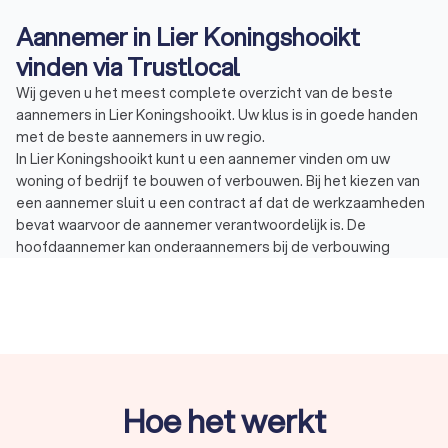
Aannemer in Lier Koningshooikt
vinden via Trustlocal
Wij geven u het meest complete overzicht van de beste
aannemers in Lier Koningshooikt. Uw klus is in goede handen
met de beste aannemers in uw regio.
In Lier Koningshooikt kunt u een aannemer vinden om uw
woning of bedrijf te bouwen of verbouwen. Bij het kiezen van
een aannemer sluit u een contract af dat de werkzaamheden
bevat waarvoor de aannemer verantwoordelijk is. De
hoofdaannemer kan onderaannemers bij de verbouwing
betrekken en hen een deel van het werk laten uitvoeren. Dit
gebeurt als de hoofdaannemer niet de juiste expertise heeft
over het bouwproject. Bouwprojecten zijn grofweg op te
delen in drie types:
Verbouwing of renovatie: bij verbouwen of renoveren
gaat het om het (gedeeltelijk) vernieuwen van de
woning. Denk aan het verbouwen van de badkamer of
Hoe het werkt
keuken.
Aanbouw, uitbouw of opbouw: bij een aanbouw, uitbouw