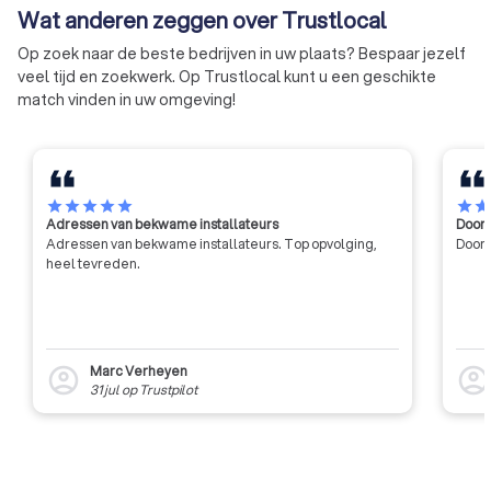
Wat anderen zeggen over Trustlocal
kwaliteitslabel.
verlenen van techn
voorlichting, bijsta
Op zoek naar de beste bedrijven in uw plaats? Bespaar jezelf
aan zijn leden, en h
veel tijd en zoekwerk. Op Trustlocal kunt u een geschikte
tot de algemene in
match vinden in uw omgeving!
ontwikkeling in de 
met name door mid
contractonderzoek
van de industrie en
star
star
star
star
star
star
sta
Adressen van bekwame installateurs
Door 
Adressen van bekwame installateurs. Top opvolging,
Door 
heel tevreden.
Marc Verheyen
account_circle
account_circl
31 jul
op
Trustpilot