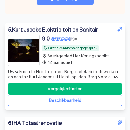
5
.
Kurt Jacobs Elektriciteit en Sanitair
9,0
(8)
Gratis kennismakingsgesprek
local_offer
Werkgebied Lier Koningshooikt
place
12 jaar actief
timelapse
Uw vakman te Heist-op-den-Berg in elektriciteitswerken
en sanitair Kurt Jacobs uit Heist-op-den-Berg Voor al uw
nieuwbouw- of renovatieprojecten zowel particulier als
voor bedrijven kan u bij Elektriciteitswerken Kurt Jacobs te
Vergelijk offertes
Heist-op-den-Berg terecht. Wij maken een voor u
persoonlijk uitgewerkte
Beschikbaarheid
6
.
IHA Totaalrenovatie