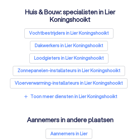
Huis & Bouw: specialisten in Lier
Koningshooikt
Vochtbestrijders in Lier Koningshooikt
Dakwerkers in Lier Koningshooikt
Loodgieters in Lier Koningshooikt
Zonnepanelen-installateurs in Lier Koningshooikt
Vloerverwarming-installateurs in Lier Koningshooikt
Airco installateurs in Lier Koningshooikt
Toon meer diensten in Lier Koningshooikt
add
Ramen en deuren specialisten in Lier Koningshooikt
Aannemers in andere plaatsen
Laadpaal installateurs in Lier Koningshooikt
Zonwering specialisten in Lier Koningshooikt
Aannemers in Lier