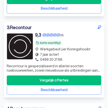
Beschikbaarheid
3
.
Recontour
9,3
(8)
korte wachttijd
local_offer
Werkgebied Lier Koningshooikt
place
7 jaar actief
timelapse
0499 20 21 86
phone
Recontour is gespecialiseerd in allerlei soorten
ruwbouwwerken, zowel nieuwbouw als uitbreidingen aan
een bestaande woning, poolhouse en tuinhuizen.
Vergelijk offertes
Beschikbaarheid