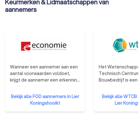
Keurmerken & Lidmaatschappen van
aannemers
Wanneer een aannemer aan een
Het Wetenschappel
aantal voorwaarden voldoet,
Technisch Centrum
krijgt de aannemer een erkenning
Bouwbedrijf is een p
van de bevoegde regionale
onderzoeksinstellin
minister op advies van de
in 1960 om het toe
Bekijk alle FOD aannemers in Lier
Bekijk alle WTCB 
federale erkenningscommissie.
onderzoek in de ind
Koningshooikt
Lier Koning
De erkenning geeft aan de
bevorderen en zo h
aanbestedende overheden het
concurrentievermo
nodige vertrouwen voor een
verhogen. Het WCTB
goede en degelijke uitvoering
doelen: het verrich
van de werken. De erkenning is,
wetenschappelijk e
met andere woorden, een
onderzoek voor zijn