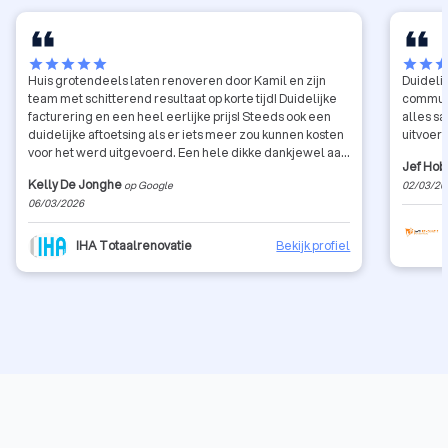
star
star
star
star
star
star
star
sta
Huis grotendeels laten renoveren door Kamil en zijn
Duidelij
team met schitterend resultaat op korte tijd! Duidelijke
communi
facturering en een heel eerlijke prijs! Steeds ook een
alles s
duidelijke aftoetsing als er iets meer zou kunnen kosten
uitvoeri
voor het werd uitgevoerd. Een hele dikke dankjewel aan
Jef Hob
Patrick en Stefan voor jullie harde werk en toffe
Kelly De Jonghe
op Google
02/03/20
samenwerking! Wij zijn super gelukkig in ons 'nieuwe'
06/03/2026
huis dankzij jullie!
IHA Totaalrenovatie
Bekijk profiel