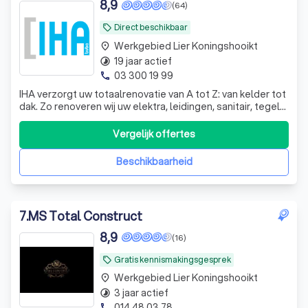
8,9
(64)
Direct beschikbaar
local_offer
Werkgebied Lier Koningshooikt
place
19 jaar actief
timelapse
03 300 19 99
phone
IHA verzorgt uw totaalrenovatie van A tot Z: van kelder tot
dak. Zo renoveren wij uw elektra, leidingen, sanitair, tegels,
dakwerken, vloeren, vloerverwarming, … IHA heeft ruim 15
jaar werkervaring. Wij werken steeds met de beste
Vergelijk offertes
materialen. Ook worden al onze werven steeds
opgevolgd door de 2 zaakv
Beschikbaarheid
7
.
MS Total Construct
8,9
(16)
Gratis kennismakingsgesprek
local_offer
Werkgebied Lier Koningshooikt
place
3 jaar actief
timelapse
014 48 03 78
phone