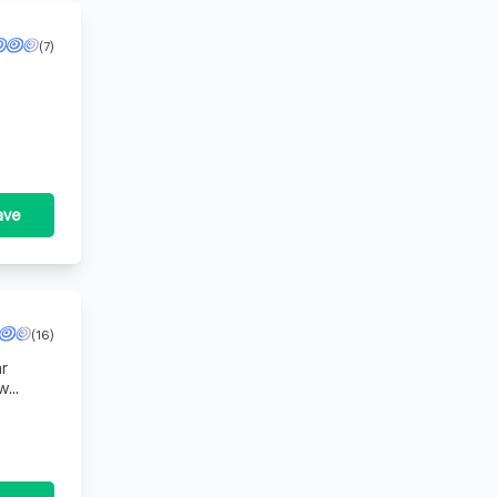
(7)
ave
(16)
ar
uw
e