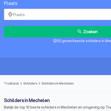
Plaats
place
Zoeken
search
50 geverifieerde schilders in M
verified_user
Trustlocal
Schilders
Schilders in Mechelen
arrow_forward_ios
arrow_forward_ios
Schilders in Mechelen
Bekijk de top 10 beste schilders in Mechelen en omgeving op Trus