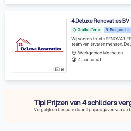
4
.
Deluxe Renovaties BV
Gratis offerte
Reageert sn
local_offer
Wij voeren totale RENOVATIES
team van ervaren mensen, Delux
Werkgebied Mechelen
place
4 jaar actief
timelapse
16
photo_size_select_actual
Tip! Prijzen van 4 schilders ver
Vergelijk en bespaar door 4 prijsopgaven van de 