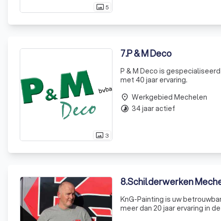
5
photo_size_select_actual
7
.
P & M Deco
P & M Deco is gespecialiseerd
met 40 jaar ervaring.
Werkgebied Mechelen
place
34 jaar actief
timelapse
3
photo_size_select_actual
8
.
Schilderwerken Mechel
KnG-Painting is uw betrouwbar
meer dan 20 jaar ervaring in d
alleen gespecialiseerd in sch