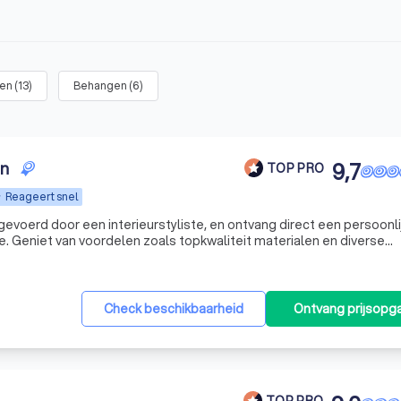
nen
(
13
)
Behangen
(
6
)
en
9,7
TOP PRO
Reageert snel
tgevoerd door een interieurstyliste, en ontvang direct een persoonli
e. Geniet van voordelen zoals topkwaliteit materialen en diverse
Check beschikbaarheid
Ontvang prijsopg
TOP PRO