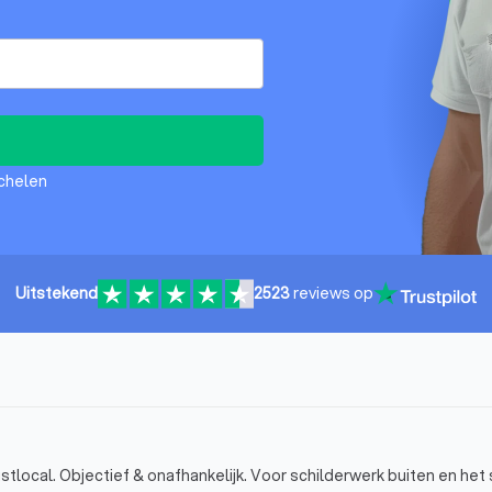
echelen
Uitstekend
2523
reviews op
tlocal. Objectief & onafhankelijk. Voor schilderwerk buiten en het