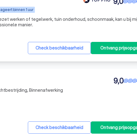
9,0
ageert binnen 1 uur
rk, tuin onderhoud, schoonmaak, kan u bij mij
essionele manier.
Check beschikbaarheid
Ontvang prijsopg
9,0
chtbestrijding, Binnenafwerking
Check beschikbaarheid
Ontvang prijsopg