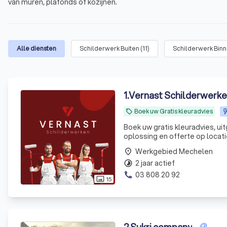
van muren, plafonds of kozijnen.
Alle diensten
Schilderwerk Buiten
(
11
)
Schilderwerk Bin
1
.
Vernast Schilderwerk
Boek uw Gratis kleuradvies
local_offer
Boek uw gratis kleuradvies, ui
oplossing en offerte op locati
afwerkingen. Welkom bij Vernast Schilderwerken, waar vakmanschap en klanttevredenheid onze
Werkgebied Mechelen
place
drijfveren
2 jaar actief
timelapse
03 808 20 92
phone
15
photo_size_select_actual