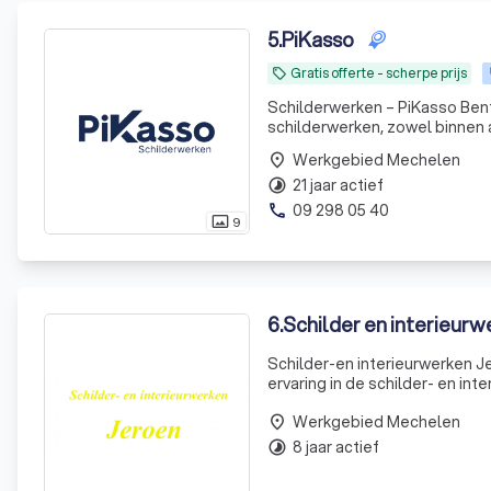
5
.
PiKasso
Gratis offerte - scherpe prijs
local_offer
Schilderwerken – PiKasso Bent 
schilderwerken, zowel binnen a
Werkgebied Mechelen
place
21 jaar actief
timelapse
09 298 05 40
phone
9
photo_size_select_actual
6
.
Schilder en interieur
Schilder-en interieurwerken Je
ervaring in de schilder- en int
betrouwbare partner te zijn vo
Werkgebied Mechelen
place
8 jaar actief
timelapse