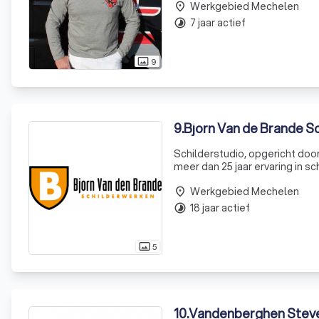
Werkgebied Mechelen
place
7 jaar actief
timelapse
9
photo_size_select_actual
9
.
Bjorn Van de Brande S
Schilderstudio, opgericht doo
meer dan 25 jaar ervaring in s
Jeroen, zet zich dagelijks in
Werkgebied Mechelen
place
18 jaar actief
timelapse
5
photo_size_select_actual
10
.
Vandenberghen Stev