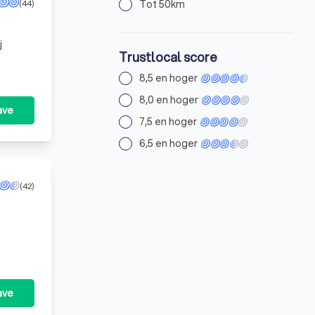
(44)
Tot 50km
Trustlocal score
8,5 en hoger
8,0 en hoger
ave
7,5 en hoger
6,5 en hoger
(42)
ave