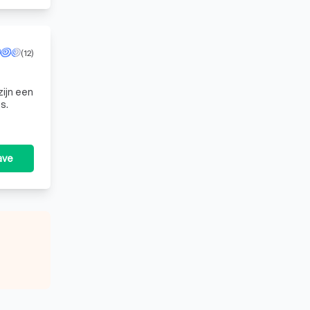
(12)
ijn een
s.
ave