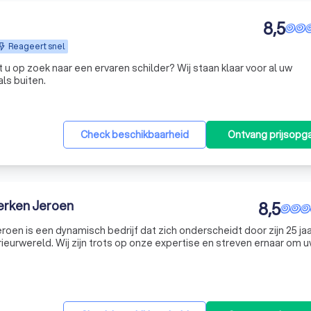
8,5
Reageert snel
u op zoek naar een ervaren schilder? Wij staan klaar voor al uw
ls buiten.
Check beschikbaarheid
Ontvang prijsopg
werken Jeroen
8,5
roen is een dynamisch bedrijf dat zich onderscheidt door zijn 25 ja
erieurwereld. Wij zijn trots op onze expertise en streven ernaar om 
or al uw schilderwerken, zowel binnen als buiten, en voor vloerbekl