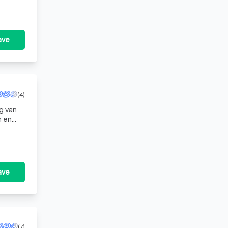
ave
(4)
g van
n en
en
ave
(7)