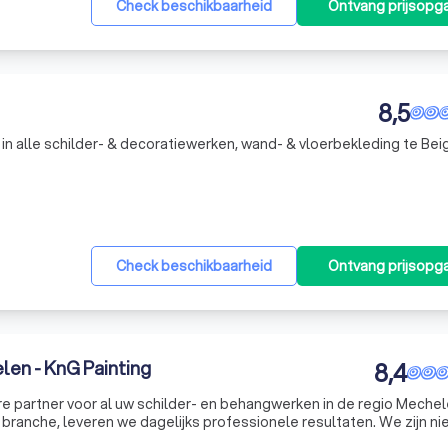
Check beschikbaarheid
Ontvang prijsopg
8,5
 in alle schilder- & decoratiewerken, wand- & vloerbekleding te Be
Check beschikbaarheid
Ontvang prijsopg
en - KnG Painting
8,4
e partner voor al uw schilder- en behangwerken in de regio Mechel
e branche, leveren we dagelijks professionele resultaten. We zijn ni
ilder- en behangwerken, maar bieden ook een breed scala aan ande