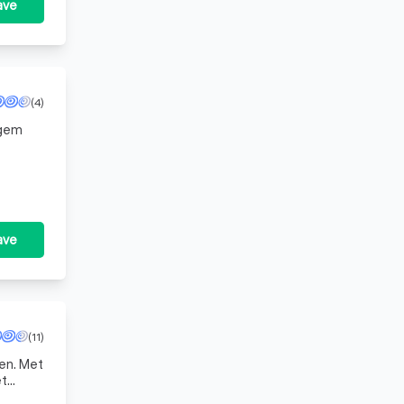
ave
(4)
igem
ave
(11)
en. Met
et
re d