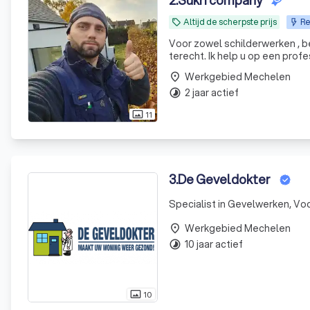
2
.
Sukri company
Altijd de scherpste prijs
Re
local_offer
Voor zowel schilderwerken , bezet werken of tegelwe
terecht. Ik help u op een prof
Werkgebied Mechelen
place
2 jaar actief
timelapse
11
photo_size_select_actual
3
.
De Geveldokter
Specialist in Gevelwerken, Vo
Werkgebied Mechelen
place
10 jaar actief
timelapse
10
photo_size_select_actual