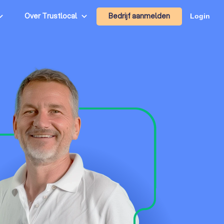
Bedrijf aanmelden
Over Trustlocal
Login