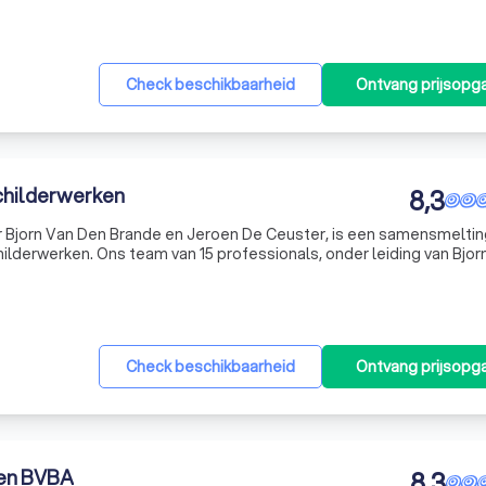
Check beschikbaarheid
Ontvang prijsopg
childerwerken
8,3
r Bjorn Van Den Brande en Jeroen De Ceuster, is een samensmeltin
childerwerken. Ons team van 15 professionals, onder leiding van Bjor
 om kwalitatief hoogstaand schilderwerk te leveren. We onderscheid
Check beschikbaarheid
Ontvang prijsopg
en BVBA
8,3