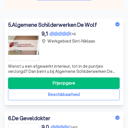
5
.
Algemene Schilderwerken De Wolf
9,1
(14)
Werkgebied Sint-Niklaas
place
Wenst u een afgewerkt interieur, tot in de puntjes
verzorgd? Dan bent u bij Algemene Schilderwerken De
Wolf aan het juiste adres. Ik verzorg niet alleen schilder-
en behangwerken, maar ook vloerbekleding,
Prijsopgave
raamdecoratie, sierlijsten en plinten. Tijdens een
huisbezoek bespreken we samen welke kleuren
Beschikbaarheid
6
.
De Geveldokter
9,0
(42)