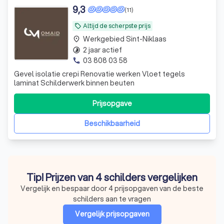
9,3
(11)
Altijd de scherpste prijs
local_offer
Werkgebied Sint-Niklaas
place
2 jaar actief
timelapse
03 808 03 58
phone
Gevel isolatie crepi Renovatie werken Vloet tegels
laminat Schilderwerk binnen beuten
Prijsopgave
Beschikbaarheid
Tip! Prijzen van 4 schilders vergelijken
Vergelijk en bespaar door 4 prijsopgaven van de beste
schilders aan te vragen
Vergelijk prijsopgaven