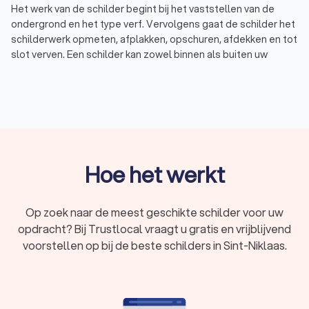
Het werk van de schilder begint bij het vaststellen van de
ondergrond en het type verf. Vervolgens gaat de schilder het
schilderwerk opmeten, afplakken, opschuren, afdekken en tot
slot verven. Een schilder kan zowel binnen als buiten uw
schilderwerk onderhouden of opnieuw laten schilderen.
Schilderwerk binnen: binnenschilderwerk, zoals deuren
en kozijnen, moet eens in de 7 á 10 jaar onderhouden
worden. Een binnenschilder heeft verschillende
manieren van schilderen, zoals sausen en spuiten.
Schilderwerk buiten: buitenschilderwerk, zoals de
kozijnen en dakkapel, moet eens in de 4 á 5 jaar
onderhouden worden. Vaak zijn de kosten van een
Hoe het werkt
buitenschilder hoger door het gebruik van steigers,
ladders en speciale buitenverf.
In Sint-Niklaas hebben wij 54 goede schilders gevonden. De
Op zoek naar de meest geschikte schilder voor uw
schilders in Sint-Niklaas hebben een gemiddelde Trustlocal-
opdracht? Bij Trustlocal vraagt u gratis en vrijblijvend
score van een undefined. Welke schilder u ook kiest, via
voorstellen op bij de beste schilders in Sint-Niklaas.
Trustlocal maakt u een goede keuze voor uw schilderwerk.
We kunnen u ook helpen door direct prijsopgaven aan te
vragen bij verschillende schilders. Zo kunt u eenvoudig de
schilders vergelijken en het schilderbedrijf kiezen dat bij u