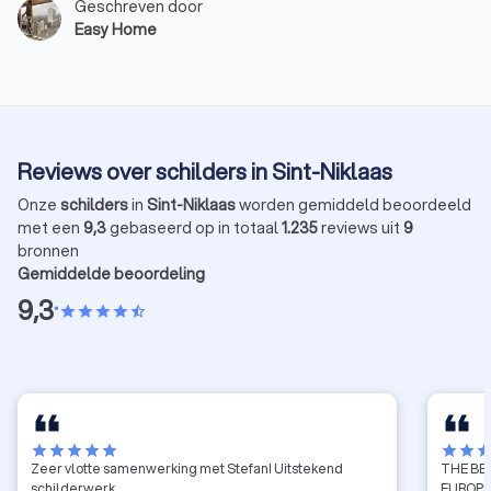
Geschreven door
uitstraling te creëren. Of u nu een gezellige sfeer
Easy Home
wilt of juist iets moderns en stralends, met de juiste
kleuren en afwerkingen maakt u van uw huis een
thuis. Bij EasyHome weten we precies hoe we die
magische transformatie kunnen realiseren. Laten we
samen de wereld van interieur schilderwerk
verkennen.
Reviews over schilders in Sint-Niklaas
Onze
schilders
in
Sint-Niklaas
worden gemiddeld beoordeeld
met een
9,3
gebaseerd op in totaal
1.235
reviews uit
9
bronnen
Gemiddelde beoordeling
9,3
•
star
star
star
star
star_half
star
star
star
star
star
star
star
sta
Zeer vlotte samenwerking met Stefan! Uitstekend
THE BE
schilderwerk.
EUROPE 