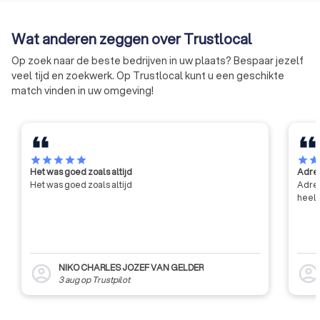
wetenschappelijk en technisch
van de werken. De e
onderzoek voor zijn leden, het
met andere woorde
Wat anderen zeggen over Trustlocal
verlenen van technische
kwaliteitslabel.
voorlichting, bijstand en advies
Op zoek naar de beste bedrijven in uw plaats? Bespaar jezelf
aan zijn leden, en het bijdragen
veel tijd en zoekwerk. Op Trustlocal kunt u een geschikte
tot de algemene innovatie en
match vinden in uw omgeving!
ontwikkeling in de bouwsector,
met name door middel van
contractonderzoek op aanvraag
van de industrie en de overheid.
star
star
star
star
star
star
sta
Het was goed zoals altijd
Adres
Het was goed zoals altijd
Adres
heel 
NIKO CHARLES JOZEF VAN GELDER
account_circle
account_circl
3 aug
op
Trustpilot