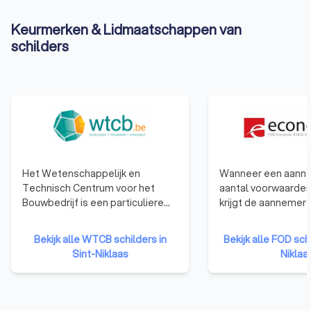
Keurmerken & Lidmaatschappen van
schilders
Het Wetenschappelijk en
Wanneer een aanne
Technisch Centrum voor het
aantal voorwaarden
Bouwbedrijf is een particuliere
krijgt de aannemer
onderzoeksinstelling, opgericht
van de bevoegde r
in 1960 om het toegepaste
minister op advies 
Bekijk alle WTCB schilders in
Bekijk alle FOD schi
onderzoek in de industrie te
federale erkennin
Sint-Niklaas
Niklaa
bevorderen en zo het
De erkenning geeft
concurrentievermogen te
aanbestedende ov
verhogen. Het WCTB heeft als
nodige vertrouwen 
doelen: het verrichten van
goede en degelijke 