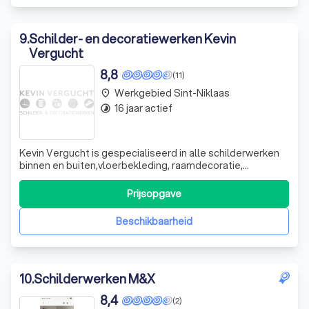
9
.
Schilder- en decoratiewerken Kevin
Vergucht
8,8
(11)
Werkgebied Sint-Niklaas
place
16 jaar actief
timelapse
Kevin Vergucht is gespecialiseerd in alle schilderwerken
binnen en buiten,vloerbekleding, raamdecoratie,
behangwerken, gyproc, zolderisolatie,... bij particulieren en
bedrijven.
Prijsopgave
Beschikbaarheid
10
.
Schilderwerken M&X
8,4
(2)