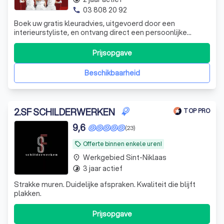
03 808 20 92
phone
Boek uw gratis kleuradvies, uitgevoerd door een
interieurstyliste, en ontvang direct een persoonlijke
oplossing en offerte op locatie. Geniet van voordelen
zoals topkwaliteit materialen en diverse afwerkingen.
Prijsopgave
Welkom bij Vernast Schilderwerken, waar vakmanschap en
klanttevredenheid onze drijfveren
Beschikbaarheid
2
.
SF SCHILDERWERKEN
TOP PRO
9,6
(23)
Offerte binnen enkele uren!
local_offer
Werkgebied Sint-Niklaas
place
3 jaar actief
timelapse
Strakke muren. Duidelijke afspraken. Kwaliteit die blijft
plakken.
Prijsopgave