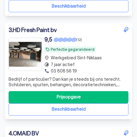
Beschikbaarheid
3
.
HD Fresh Paint bv
9,5
(12)
Perfectie gegarandeerd
local_offer
Werkgebied Sint-Niklaas
place
7 jaar actief
timelapse
03 808 56 19
phone
Bedrijf of particulier? Dan kan je steeds bij ons terecht.
Schilderen, spuiten, behangen, decoratietechnieken,
betonstuc, soepele vloerbekleding, schrijnwerk en
gyprocwerken. Check Google reviews.
Prijsopgave
Beschikbaarheid
4
.
OMAID BV