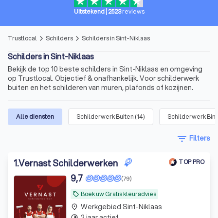
Uitstekend
|
2523
reviews
Trustlocal
Schilders
Schilders in Sint-Niklaas
arrow_forward_ios
arrow_forward_ios
Schilders in Sint-Niklaas
Bekijk de top 10 beste schilders in Sint-Niklaas en omgeving
op Trustlocal. Objectief & onafhankelijk. Voor schilderwerk
buiten en het schilderen van muren, plafonds of kozijnen.
Alle diensten
Schilderwerk Buiten
(
14
)
Schilderwerk Bin
filter_list
Filters
1
.
Vernast Schilderwerken
TOP PRO
9,7
(79)
Boek uw Gratis kleuradvies
local_offer
Werkgebied Sint-Niklaas
place
2 jaar actief
timelapse