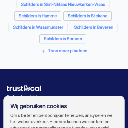
Schilders in Sint-Niklaas Nieuwkerken-Waas
Schilders in Hamme
Schilders in Stekene
Schilders in Waasmunster
Schilders in Beveren
Schilders in Bornem
Schilders in Sint-Gillis-Waas Meerdonk
Toon meer plaatsen
add
Schilders in Lokeren
Schilders in Zele
Schilders in Antwerpen
Schilders in Gent
Schilders in Brugge
Schilders in Leuven
Schilders in Aalst
Schilders in Mechelen
De beste schilders voor u
Wij gebruiken cookies
Schilders in Kortrijk
Schilders in Hasselt
info@trustlocal.be
Om u beter en persoonlijker te helpen, analyseren we
Schilders in Genk
Schilders in Roeselare
het websiteverkeer. Hiermee kunnen we content en