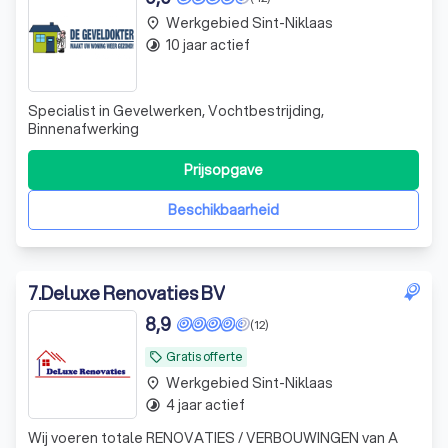
Werkgebied Sint-Niklaas
place
10 jaar actief
timelapse
Specialist in Gevelwerken, Vochtbestrijding,
Binnenafwerking
Prijsopgave
Beschikbaarheid
7
.
Deluxe Renovaties BV
8,9
(12)
Gratis offerte
local_offer
Werkgebied Sint-Niklaas
place
4 jaar actief
timelapse
Wij voeren totale RENOVATIES / VERBOUWINGEN van A