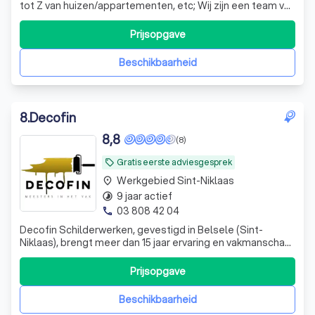
tot Z van huizen/appartementen, etc; Wij zijn een team van
ervaren mensen, Deluxe Renovaties biedt
professionaliteit, hoge kwaliteit en goede prijs.
Prijsopgave
Beschikbaarheid
8
.
Decofin
8,8
(8)
Gratis eerste adviesgesprek
local_offer
Werkgebied Sint-Niklaas
place
9 jaar actief
timelapse
03 808 42 04
phone
Decofin Schilderwerken, gevestigd in Belsele (Sint-
Niklaas), brengt meer dan 15 jaar ervaring en vakmanschap
mee. Schilderen en behangen zijn niet alleen ons vak,
maar ook onze passie! Bij Decofin streven we naar
Prijsopgave
harmonie en perfectie, waarbij materialen en kleuren
samenkomen om een prachtig geheel
Beschikbaarheid