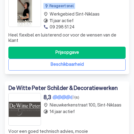
Reageert snel
Werkgebied Sint-Niklaas
place
11 jaar actief
timelapse
09 298 51 24
phone
Heel flexibel en luisterend oor voor de wensen van de
klant
Prijsopgave
Beschikbaarheid
De Witte Peter Schilder & Decoratiewerken
8,3
(6)
Nieuwkerkenstraat 100, Sint-Niklaas
place
14 jaar actief
timelapse
Voor een goed technisch advies, mooie