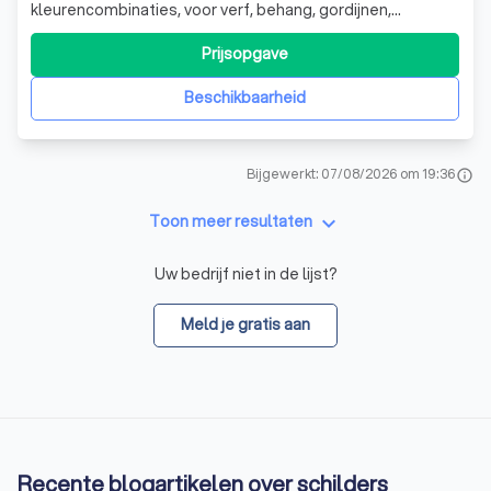
kleurencombinaties, voor verf, behang, gordijnen,
zonwering en vloerbekleding, … kan je steeds bij ons
terecht. Met de juiste combinaties en kwalitatieve
Prijsopgave
materialen krijg je een rijke uitstraling. Uiteraard kan U de
werkzaamheden door onze vakschilders laten u
Beschikbaarheid
Bijgewerkt: 07/08/2026 om 19:36
info
keyboard_arrow_down
Toon meer resultaten
Uw bedrijf niet in de lijst?
Meld je gratis aan
Recente blogartikelen over schilders