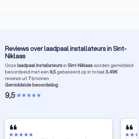
Reviews over laadpaal installateurs in Sint-
Niklaas
Onze
laadpaal installateurs
in
Sint-Niklaas
worden gemiddeld
beoordeeld met een
9,5
gebaseerd op in totaal
3.496
reviews uit
7
bronnen
Gemiddelde beoordeling
9,5
•
star
star
star
star
star
star
star
star
star
star
star
star
sta