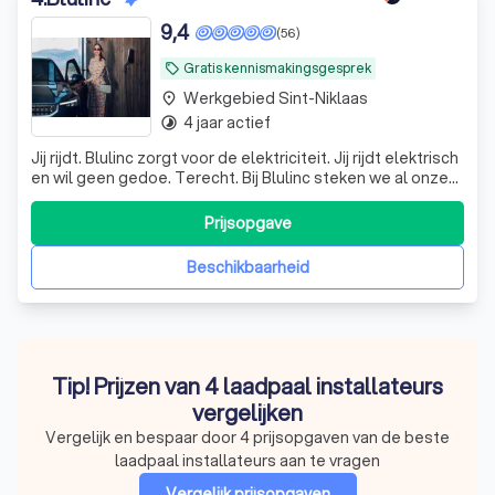
9,4
(56)
Gratis kennismakingsgesprek
local_offer
Werkgebied Sint-Niklaas
place
4 jaar actief
timelapse
Jij rijdt. Blulinc zorgt voor de elektriciteit. Jij rijdt elektrisch
en wil geen gedoe. Terecht. Bij Blulinc steken we al onze
energie in jouw elektrische rit. Thuis, op het werk,
onderweg. Altijd en overal moeiteloos opladen, met ons
Prijsopgave
arsenaal aan laadoplossingen. Klinkt vlotjes? Is het ook
Beschikbaarheid
Tip! Prijzen van 4 laadpaal installateurs
vergelijken
Vergelijk en bespaar door 4 prijsopgaven van de beste
laadpaal installateurs aan te vragen
Vergelijk prijsopgaven