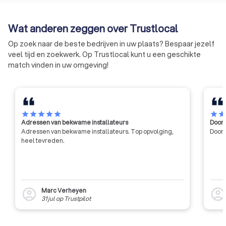
opleiding hebben g
een erkend exame
Wat anderen zeggen over Trustlocal
afgelegd.
Op zoek naar de beste bedrijven in uw plaats? Bespaar jezelf
veel tijd en zoekwerk. Op Trustlocal kunt u een geschikte
match vinden in uw omgeving!
star
star
star
star
star
star
sta
Adressen van bekwame installateurs
Door 
Adressen van bekwame installateurs. Top opvolging,
Door 
heel tevreden.
Marc Verheyen
account_circle
account_circl
31 jul
op
Trustpilot