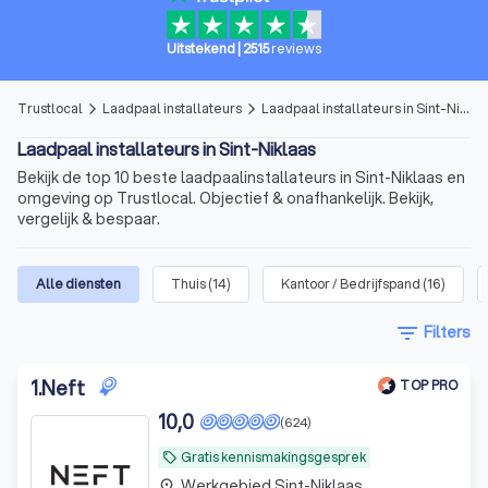
Uitstekend
|
2515
reviews
Trustlocal
Laadpaal installateurs
Laadpaal installateurs in Sint-Niklaas
arrow_forward_ios
arrow_forward_ios
Laadpaal installateurs in Sint-Niklaas
Bekijk de top 10 beste laadpaalinstallateurs in Sint-Niklaas en
omgeving op Trustlocal. Objectief & onafhankelijk. Bekijk,
vergelijk & bespaar.
Alle diensten
Thuis
(
14
)
Kantoor / Bedrijfspand
(
16
)
filter_list
Filters
1
.
Neft
TOP PRO
10,0
(624)
Gratis kennismakingsgesprek
local_offer
Werkgebied Sint-Niklaas
place