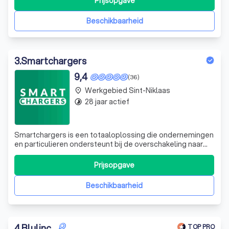
Prijsopgave
Beschikbaarheid
3
.
Smartchargers
9,4
(36)
Werkgebied Sint-Niklaas
place
28 jaar actief
timelapse
Smartchargers is een totaaloplossing die ondernemingen
en particulieren ondersteunt bij de overschakeling naar
duurzame mobiliteit. Daarbij letten wij erop dat u veilig en
optimaal kunt laden in het snelste laadtempo. Via ons
Prijsopgave
kunt u gemakkelijk overstappen naar een of meerdere
laadmogelijkheden en d
Beschikbaarheid
4
.
Blulinc
TOP PRO