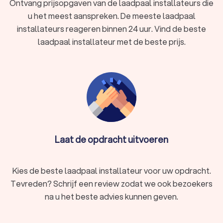
Ontvang prijsopgaven van de laadpaal installateurs die
Bij Trustlocal.be begrijpen we het belang van betrouwbare
u het meest aanspreken. De meeste laadpaal
laadpaalinstallateurs die voldoen aan de hoogste normen van
vakmanschap en duurzaamheid. Ons platform biedt u de
installateurs reageren binnen 24 uur. Vind de beste
mogelijkheid om eenvoudig en kosteloos offertes aan te
laadpaal installateur met de beste prijs.
vragen bij installateurs in Sint-Niklaas die gespecialiseerd zijn
in de installatie van laadpalen. Vertrouw op ons uitgebreide
netwerk van professionals en geniet van de zekerheid dat uw
elektrische laadoplossingen in goede handen zijn.
Laat de opdracht uitvoeren
Kies de beste laadpaal installateur voor uw opdracht.
Tevreden? Schrijf een review zodat we ook bezoekers
na u het beste advies kunnen geven.