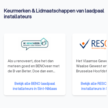
Keurmerken & Lidmaatschappen van laadpaal
installateurs
Als u renoveert, doe het dan
Het Vlaamse Gewes
meteen goed en BENOveer met
Waalse Gewest en 
de B van Beter. Doe dan een
Brusselse Hoofdste
beroep op een
Gewest hebben ee
BENOvatievoorloper. Leden
opgezet dat gericht
Bekijk alle BENO laadpaal
Bekijk alle RESC
hiervan durven vandaag al de
opleiden en de certi
installateurs in Sint-Niklaas
installateurs in 
BENOvatiedoelstellingen
betrouwbare en kwa
promoten en/of in de praktijk
installateurs. Het certificaat van
brengen.
bekwaamheid toont
aannemers een rel