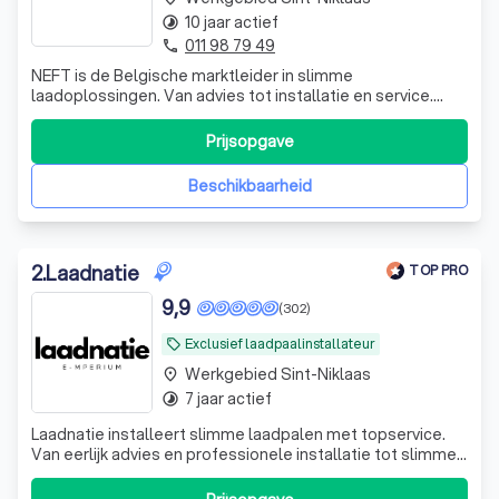
10 jaar actief
timelapse
011 98 79 49
phone
NEFT is de Belgische marktleider in slimme
laadoplossingen. Van advies tot installatie en service.
Alles volledig in-house.
Prijsopgave
Beschikbaarheid
2
.
Laadnatie
TOP PRO
9,9
(302)
Exclusief laadpaalinstallateur
local_offer
Werkgebied Sint-Niklaas
place
7 jaar actief
timelapse
Laadnatie installeert slimme laadpalen met topservice.
Van eerlijk advies en professionele installatie tot slimme
configuratie en ondersteuning. Persoonlijk, kwalitatief en
zorgeloos laden 🔌🚗