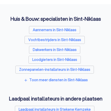
Huis & Bouw: specialisten in Sint-Niklaas
Aannemers in Sint-Niklaas
Vochtbestrijders in Sint-Niklaas
Dakwerkers in Sint-Niklaas
Loodgieters in Sint-Niklaas
Zonnepanelen-installateurs in Sint-Niklaas
Vloerverwarming-installateurs in Sint-Niklaas
Toon meer diensten in Sint-Niklaas
add
Airco installateurs in Sint-Niklaas
Laadpaal installateurs in andere plaatsen
Ramen en deuren specialisten in Sint-Niklaas
Zonwering specialisten in Sint-Niklaas
Laadpaal installateurs in Stekene Kemzeke