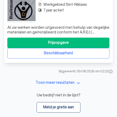
Werkgebied Sint-Niklaas
place
7 jaar actief
timelapse
Al uw werken worden uitgevoerd met behulp van degelijke
materialen en geïnstalleerd conform het A.R.E.I (
algemeen reglement op elektrische installatie)
Algemene elektriciteitswerken, nieuwbouw, renovatie,
Prijsopgave
herstellingen, herkeuring , opmaak elektrische schema's,
elektrische laadpalen en kleine klu
Beschikbaarheid
Bijgewerkt: 05/08/2026 om 02:22
info
keyboard_arrow_down
Toon meer resultaten
Uw bedrijf niet in de lijst?
Meld je gratis aan