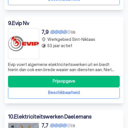
9
.
Evip Nv
7,9
(8)
Werkgebied Sint-Niklaas
place
53 jaar actief
timelapse
Evip voert algemene elektriciteitswerken uit en biedt
hierin dan ook een brede waaier aan diensten aan. Niet
alleen voor elektrische installaties, maar ook voor een
inbraakbeveiliging, brandbeveiliging, datasystemen,
Prijsopgave
gestructureerde bekabeling, laadpalen, depannages &
onderhoud, etc. kan je bij ons
Beschikbaarheid
10
.
Elektriciteitswerken Daelemans
7,7
(3)