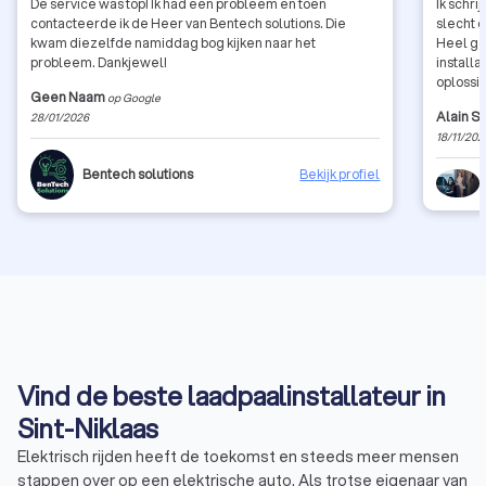
De service was top! Ik had een probleem en toen
Ik schri
contacteerde ik de Heer van Bentech solutions. Die
slecht o
kwam diezelfde namiddag bog kijken naar het
Heel go
probleem. Dankjewel!
install
oplossin
Geen Naam
op Google
prachtw
Alain S
28/01/2026
Interne
18/11/202
telefon
werken w
Bentech solutions
Bekijk profiel
maar raten me
iederee
Vind de beste laadpaalinstallateur in
Sint-Niklaas
Elektrisch rijden heeft de toekomst en steeds meer mensen
stappen over op een elektrische auto. Als trotse eigenaar van