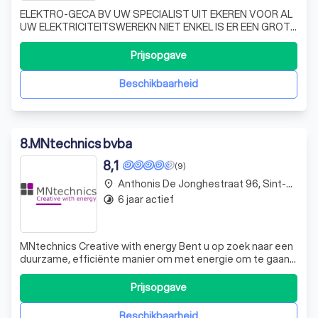
ELEKTRO-GECA BV UW SPECIALIST UIT EKEREN VOOR AL
UW ELEKTRICITEITSWEREKN NIET ENKEL IS ER EEN GROTE
VRAAG NAAR EEN GOEDE ELEKTRICIEN, MAAR VOORAL
EEN DIE MEN BIJNA BLINDELINGS KAN VERTROUWEN. EEN
Prijsopgave
ELEKTRICIEN DIE KIJKT NAAR WAT ZIJN KLANTEN NODIG
HEBBEN EN WAAR ZE NIET MAANDEN OP MOETEN
Beschikbaarheid
WACHTEN.
8
.
MNtechnics bvba
8,1
(9)
Anthonis De Jonghestraat 96, Sint-Niklaas
place
6 jaar actief
timelapse
MNtechnics Creative with energy Bent u op zoek naar een
duurzame, efficiënte manier om met energie om te gaan?
Wilt u met zonnepanelen op uw energiefactuur besparen
en tegelijkertijd bijdragen aan het milieu? Wilt u
Prijsopgave
overschakelen op LED-verlichting? Bent u op zoek naar
een goede manier om uw dak of
Beschikbaarheid