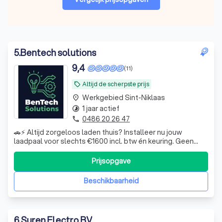
5
.
Bentech solutions
9,4
(11)
Altijd de scherpste prijs
local_offer
Werkgebied Sint-Niklaas
place
1 jaar actief
timelapse
0486 20 26 47
phone
🚗⚡ Altijd zorgeloos laden thuis? Installeer nu jouw
laadpaal voor slechts €1600 incl. btw én keuring. Geen
gedoe meer met zoeken naar publieke laadpunten —
gewoon opladen wanneer het jou uitkomt. ✔ Snelle en
Prijsopgave
professionele installatie ✔ Inclusief keuring ✔
Transparante all-in prijs Klaar voor elek
Beschikbaarheid
6
.
Suren Electro BV