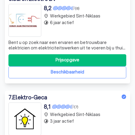
8,2
(8)
Werkgebied Sint-Niklaas
place
6 jaar actief
timelapse
Bent u op zoek naar een ervaren en betrouwbare
elektricien om elektriciteitswerken uit te voeren bij u thuis
of op het werk? Neem dan gerust eens contact op met
Suren Elektrotechniek, zodat we kunnen bespreken hoe
Prijsopgave
we u kunnen helpen. Na meer dan 10 jaar in het vak startte
Suren Gyarakyan met Suren
Beschikbaarheid
7
.
Elektro-Geca
8,1
(7)
Werkgebied Sint-Niklaas
place
3 jaar actief
timelapse