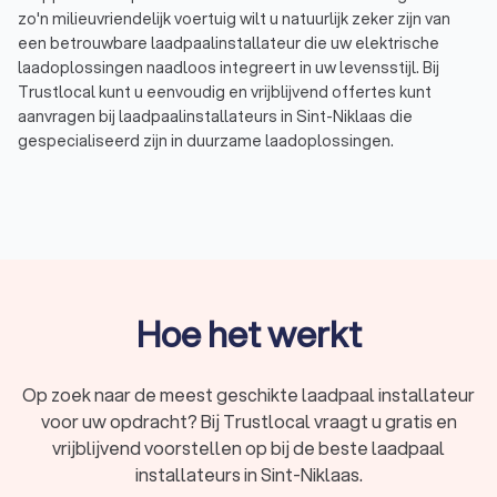
zo'n milieuvriendelijk voertuig wilt u natuurlijk zeker zijn van
een betrouwbare laadpaalinstallateur die uw elektrische
laadoplossingen naadloos integreert in uw levensstijl. Bij
Trustlocal kunt u eenvoudig en vrijblijvend offertes kunt
aanvragen bij laadpaalinstallateurs in Sint-Niklaas die
gespecialiseerd zijn in duurzame laadoplossingen.
Elektrische laadpalen voor particulieren
Of u nu een gloednieuwe Tesla bezit of een tweedehands
elektrische auto hebt aangeschaft, het installeren van een
laadpaal thuis is een slimme investering in uw elektrische
mobiliteit. De top 10 laadpaalinstallateurs in Sint-Niklaas zijn
Hoe het werkt
experts in het installeren van laadpalen voor particulieren. Zij
zorgen niet alleen voor een vlekkeloze installatie maar
bieden ook advies op maat voor de ideale locatie van uw
Op zoek naar de meest geschikte laadpaal installateur
laadpunt thuis. Vertrouw op hun ervaring en vakmanschap
voor uw opdracht? Bij Trustlocal vraagt u gratis en
voor een snelle en efficiënte installatie van uw eigen
vrijblijvend voorstellen op bij de beste laadpaal
oplaadpunt.
installateurs in Sint-Niklaas.