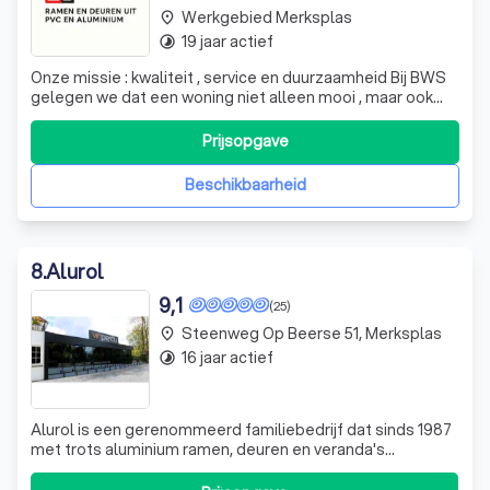
Werkgebied Merksplas
place
19 jaar actief
timelapse
Onze missie : kwaliteit , service en duurzaamheid Bij BWS
gelegen we dat een woning niet alleen mooi , maar ook
energie-efficiënt en comfortabel moet zijn.
Prijsopgave
Beschikbaarheid
8
.
Alurol
9,1
(25)
Steenweg Op Beerse 51, Merksplas
place
16 jaar actief
timelapse
Alurol is een gerenommeerd familiebedrijf dat sinds 1987
met trots aluminium ramen, deuren en veranda's
vervaardigt en plaatst. Onze expertise strekt zich uit over
zowel grote als kleine projecten, waarbij we altijd streven