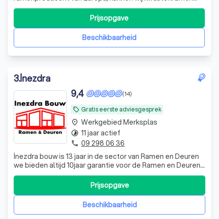
aanbieden voor een scherpe prijs. De meeste
bestellingen worden binnen 4 en 6 weken geleverd en
Prijsopgave
geplaatst. Wij bieden ook binnenafwerking aan van de
geplaatste ramen. Meer dan 17 jaar ervaring in d
Beschikbaarheid
3
.
İnezdra
9,4
(14)
Gratis eerste adviesgesprek
local_offer
Werkgebied Merksplas
place
11 jaar actief
timelapse
09 298 06 36
phone
İnezdra bouw is 13 jaar in de sector van Ramen en Deuren
we bieden altijd 10jaar garantie voor de Ramen en Deuren!
Klant is altijd koning!
Prijsopgave
Beschikbaarheid