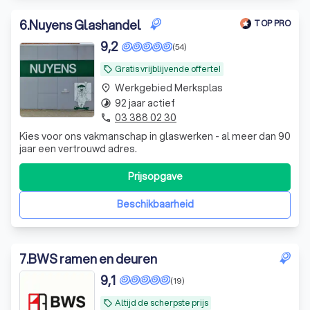
6
.
Nuyens Glashandel
TOP PRO
9,2
(54)
Gratis vrijblijvende offerte!
local_offer
Werkgebied Merksplas
place
92 jaar actief
timelapse
03 388 02 30
phone
Kies voor ons vakmanschap in glaswerken - al meer dan 90
jaar een vertrouwd adres.
Prijsopgave
Beschikbaarheid
7
.
BWS ramen en deuren
9,1
(19)
Altijd de scherpste prijs
local_offer