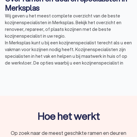
Merksplas
Wij geven u het meest complete overzicht van de beste
kozijnenspecialisten in Merksplas. Bekijk het overzicht en
renoveer, repareer, of plaats kozijnen met de beste
kozijnenspecialist in uw regio.
In Merksplas kunt u bij een kozijnenspecialist terecht als u een
vakman voor kozijnen nodig heeft. Kozijnenspecialisten zijn
specialisten in het vak en helpen u bij maatwerk in huis of op
de werkvloer. De opties waarbij u een kozijnenspecialist in
Merksplas kunt inzetten zijn eindeloos. Een kozijnenspecialist
in Merksplas kan u bijvoorbeeld helpen bij:
Repareren van raamkozijnen bij beschadiging
Renoveren van huidige raamkozijnen of delen hiervan
vervangen
Plaatsen van nieuwe raamkozijnen bij nieuwbouw
Mogelijkheden tot schilderwerk of advies over
aanvullend schilderwerk
Hoe het werkt
In Merksplas hebben wij 54 goede kozijnenspecialisten
gevonden. De kozijnenspecialisten in Merksplas hebben een
gemiddelde Trustlocal-score van een 8.6. Welke specialist u
Op zoek naar de meest geschikte ramen en deuren
ook kiest, via Trustlocal maakt u een goede keuze voor de