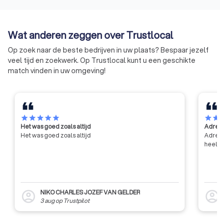
Belgische bouwsector
aantonen dat het be
terugschroeven. Aannemers die
groot aantal punte
hieraan deelnemen zullen veilig
de huidige eisen op
Wat anderen zeggen over Trustlocal
denken en handelen bij het
van veiligheid, gez
uitvoeren van de
milieu.
Op zoek naar de beste bedrijven in uw plaats? Bespaar jezelf
werkzaamheden.
veel tijd en zoekwerk. Op Trustlocal kunt u een geschikte
match vinden in uw omgeving!
star
star
star
star
star
star
sta
Het was goed zoals altijd
Adres
Het was goed zoals altijd
Adres
heel 
NIKO CHARLES JOZEF VAN GELDER
account_circle
account_circl
3 aug
op
Trustpilot