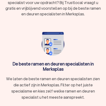
specialist voor uw opdracht? Bij Trustlocal vraagt u
kozijnspecialist. We kunnen u ook helpen door direct
gratis en vrijblijvend voorstellen op bij de beste ramen
prijsopgaven aan te vragen bij verschillende
en deuren specialisten in Merksplas.
kozijnenspecialisten. Zo kunt u eenvoudig de
kozijnenspecialisten vergelijken en degene kiezen die het
beste bij u past.
De beste ramen en deuren specialisten in
Merksplas
We laten de beste ramen en deuren specialisten zien
die actief zijn in Merksplas. Filter op het juiste
specialisme en kies zelf welke ramen en deuren
specialist u het meeste aanspreekt.