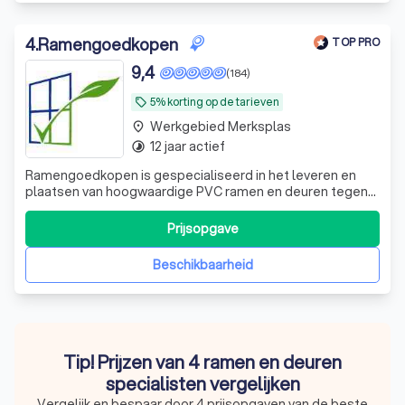
4
.
Ramengoedkopen
TOP PRO
9,4
(184)
5% korting op de tarieven
local_offer
Werkgebied Merksplas
place
12 jaar actief
timelapse
Ramengoedkopen is gespecialiseerd in het leveren en
plaatsen van hoogwaardige PVC ramen en deuren tegen
zeer scherpe prijzen. De gevel is ook beschikbaar. Waar
wacht je op?
Prijsopgave
Beschikbaarheid
Tip! Prijzen van 4 ramen en deuren
specialisten vergelijken
Vergelijk en bespaar door 4 prijsopgaven van de beste