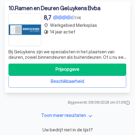
10
.
Ramen en Deuren Geluykens Bvba
8,7
(14)
Werkgebied Merksplas
place
14 jaar actief
timelapse
Bij Geluykens zijn we specialisten in het plaatsen van
deuren, zowel binnendeuren als buitendeuren. Of u nu een
nieuwbouwproject heeft, een renovatie ondergaat of
gewoon een nieuwe voor- of achterdeur nodig heeft, wij
Prijsopgave
staan voor u klaar. Onze deuren, vervaardigd uit hout,
aluminium en PVC, worden me
Beschikbaarheid
Bijgewerkt: 08/08/2026 om 01:08
info
keyboard_arrow_down
Toon meer resultaten
Uw bedrijf niet in de lijst?