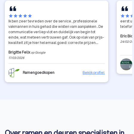
star
star
star
star
star
star
star
sta
Ik ben zeer tevreden over de service , professionele
eerst u
vakmannen in huis gehad die wisten vam aanpakken . De
telefon
communicatie verliep vlot en duidelijk van begin tot
Eric Bic
einde, wat meteen vertrouwen gaf. Ook op vlak van prijs-
24/02/20
kwaliteit zit je hier helemaal goed: correcte prijzen
zonder verrassingen achteraf. De werken werden
Brigitte Felix
op Google
professioneel en netjes uitgevoerd, met oog voor detail.
17/03/2026
Kortom, een betrouwbare firma die doet wat ze belooft.
Zeker een aanrader voor wie op zoek is naar kwaliteit en
goede service!
Ramengoedkopen
Bekijk profiel
Over ramen en deuren specialisten in