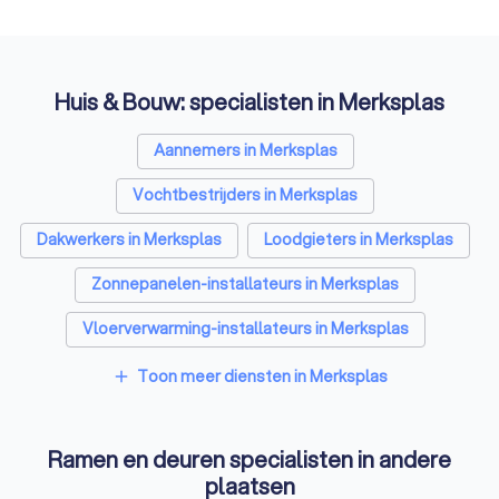
Huis & Bouw: specialisten in Merksplas
Aannemers in Merksplas
Vochtbestrijders in Merksplas
Dakwerkers in Merksplas
Loodgieters in Merksplas
Zonnepanelen-installateurs in Merksplas
Vloerverwarming-installateurs in Merksplas
Airco installateurs in Merksplas
Toon meer diensten in Merksplas
add
Laadpaal installateurs in Merksplas
Ramen en deuren specialisten in andere
Zonwering specialisten in Merksplas
plaatsen