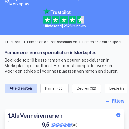
verified_user
Merksplas
Uitstekend
|
2526
reviews
Trustlocal
Ramen en deuren specialisten
Ramen en deuren specialisten in Merksplas
arrow_forward_ios
arrow_forward_ios
Ramen en deuren specialisten in Merksplas
Bekijk de top 10 beste ramen en deuren specialisten in
Merksplas op Trustlocal. Het meest complete overzicht.
Voor een advies of voor het plaatsen van ramen en deuren.
Alle diensten
Ramen
(
33
)
Deuren
(
32
)
Beide (ram
filter_list
Filters
1
.
Alu Vermeiren ramen
9,5
(41)