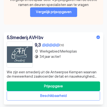
ramen en deuren specialisten aan te vragen
Vergelijk prijsopgaven
5
.
Smederij AVH bv
9,3
(12)
Werkgebied Merksplas
place
34 jaar actief
timelapse
We zijn een smederij uit de Antwerpse Kempen waarvan
de meewerkend zaakvoerder detail en nauwkeurigheid
hoog in het vaandel draagt. Een binnendeur, buitenraam,
orangerie, trapleuning, enz. volgens uw stijl en smaak?
Prijsopgave
Smederij AVH maakt dit alles en meer op maat en volgens
uw wensen. Alle specifi
Beschikbaarheid