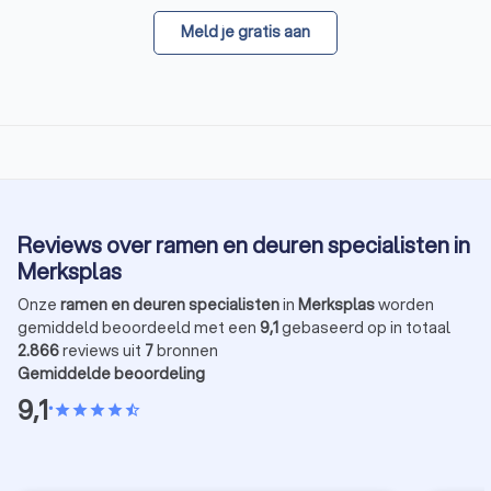
Meld je gratis aan
Reviews over ramen en deuren specialisten in
Merksplas
Onze
ramen en deuren specialisten
in
Merksplas
worden
gemiddeld beoordeeld met een
9,1
gebaseerd op in totaal
2.866
reviews uit
7
bronnen
Gemiddelde beoordeling
9,1
•
star
star
star
star
star_half