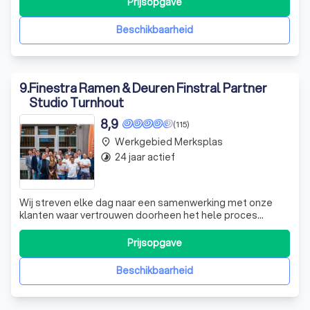
Prijsopgave
naar de hoogste kwaliteit en klanttevredenheid. We
onderscheiden ons door
Beschikbaarheid
9
.
Finestra Ramen & Deuren Finstral Partner
Studio Turnhout
8,9
(115)
Werkgebied Merksplas
place
24 jaar actief
timelapse
Wij streven elke dag naar een samenwerking met onze
klanten waar vertrouwen doorheen het hele proces
voorop staat. Vanaf het eerste contact, tot de plaatsing
door onze collega’s en tenslotte de nazorg, handelen wij
Prijsopgave
als een uiterst betrouwbare en correcte partner voor al
onze klanten.
Beschikbaarheid