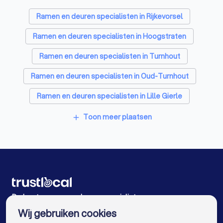
Schrijnwerkers in Merksplas
Ramen en deuren specialisten in Rijkevorsel
Warmtepomp installateurs in Merksplas
Ramen en deuren specialisten in Hoogstraten
Badkamer installateurs in Merksplas
Ramen en deuren specialisten in Turnhout
Glashandels in Merksplas
Ramen en deuren specialisten in Oud-Turnhout
EPC-keurders in Merksplas
Ramen en deuren specialisten in Lille Gierle
Klusjesmannen in Merksplas
Ramen en deuren specialisten in Malle Oostmalle
Toon meer plaatsen
add
Ramen en deuren specialisten in Kasterlee Lichtaart
Ramen en deuren specialisten in Arendonk
Ramen en deuren specialisten in Zoersel
Ramen en deuren specialisten in Brecht
De beste ramen en deuren specialisten voor u
Wij gebruiken cookies
Ramen en deuren specialisten in Antwerpen