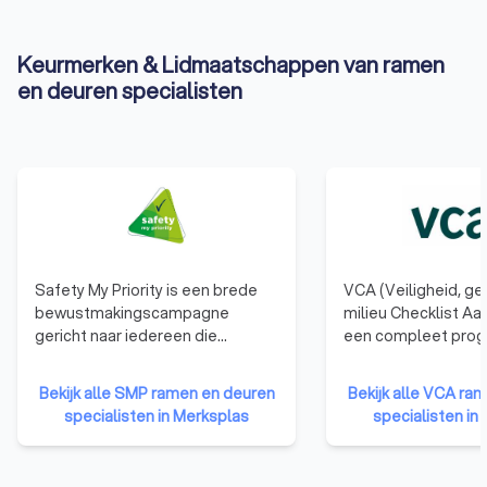
Keurmerken & Lidmaatschappen van ramen
en deuren specialisten
Safety My Priority is een brede
VCA (Veiligheid, g
bewustmakingscampagne
milieu Checklist Aa
gericht naar iedereen die
een compleet pro
beroepshalve met bouwen en
waarmee dienstver
verbouwen te maken heeft. Een
bedrijven structure
Bekijk alle SMP ramen en deuren
Bekijk alle VCA ra
collectief bewustzijn omtrent
objectief worden g
specialisten in Merksplas
specialisten in
risicopreventie en veiligheid
gecertificeerd op 
moet het hoge aantal
beheersysteem. Een 
arbeidsongevallen in de
bezit van een VCA c