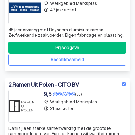
Werkgebied Merksplas
place
47 jaar actief
timelapse
45 jaar ervaring met Reynaers aluminium ramen.
Zelfwerkende zaakvoerder. Eigen fabricage en plaatsing.
Prijsopgave
Beschikbaarheid
2
.
Ramen Uit Polen - CITO BV
9,5
(30)
Werkgebied Merksplas
place
21 jaar actief
timelapse
Dankzij een sterke samenwerking met de grootste
ramenproducent van Europa, kunnen wij kwaliteitramen