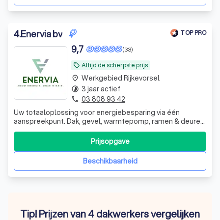
4
.
Enervia bv
TOP PRO
9,7
(33)
Altijd de scherpste prijs
local_offer
Werkgebied Rijkevorsel
place
3 jaar actief
timelapse
03 808 93 42
phone
Uw totaaloplossing voor energiebesparing via één
aanspreekpunt. Dak, gevel, warmtepomp, ramen & deuren,
zonnepanelen en meer - wij regelen alles van A tot Z.
Prijsopgave
Beschikbaarheid
Tip! Prijzen van 4 dakwerkers vergelijken