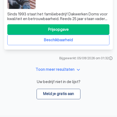
Sinds 1993 staat het familiebedrijf Dakwerken Doms voor
kwaliteit en betrouwbaarheid. Reeds 25 jaar staan vader
en zoon garant voor een betrouwbare samenwerking met
de klant en een correcte prijs. Naast nieuwbouw en
Prijsopgave
renovatie van hellende en platte daken kan je bij ons ook
terecht voor kleine en gr
Beschikbaarheid
Bijgewerkt: 05/08/2026 om 01:32
info
keyboard_arrow_down
Toon meer resultaten
Uw bedrijf niet in de lijst?
Meld je gratis aan