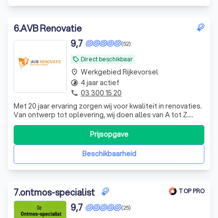
6
.
AVB Renovatie
9,7
(52)
Direct beschikbaar
local_offer
Werkgebied Rijkevorsel
place
4 jaar actief
timelapse
03 300 15 20
phone
Met 20 jaar ervaring zorgen wij voor kwaliteit in renovaties.
Van ontwerp tot oplevering, wij doen alles van A tot Z.
Binnen de 48 uur na het bezoek ontvangt u een
gedetailleerde offerte.
Prijsopgave
Beschikbaarheid
7
.
ontmos-specialist
TOP PRO
9,7
(25)