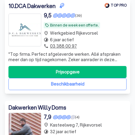
10
.
DCA Dakwerken
TOP PRO
9,5
(39)
Binnen de week een offerte.
local_offer
Werkgebied Rijkevorsel
place
6 jaar actief
timelapse
03 388 00 97
phone
"
Top firma. Perfect afgeleverde werken. Allé afspraken
meer dan op tijd nagekomen. Zeker aanrader in deze
drukke dagen 👍🏻
"
Prijsopgave
Beschikbaarheid
Dakwerken Willy Doms
7,9
(4)
Kasteelweg 7, Rijkevorsel
place
32 jaar actief
timelapse