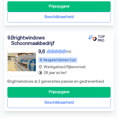
gevelwerken, isolatie of andere renovaties, wij staan klaar
om uw renovatieproject te transformeren.
Prijsopgave
Beschikbaarheid
9
.
Brightwindows
TOP
PRO
Schoonmaakbedrijf
9,6
(54)
Reageert binnen 1 uur
Werkgebied Rijkevorsel
place
28 jaar actief
timelapse
Brightwindows al 2 generaties passie en gedrevenheid
Prijsopgave
Beschikbaarheid