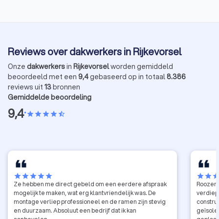
Reviews over dakwerkers in Rijkevorsel
Onze
dakwerkers
in
Rijkevorsel
worden gemiddeld
beoordeeld met een
9,4
gebaseerd op in totaal
8.386
reviews uit
13
bronnen
Gemiddelde beoordeling
9,4
•
star
star
star
star
star_half
star
star
star
star
star
star
star
sta
Ze hebben me direct gebeld om een eerdere afspraak
Roozenb
mogelijk te maken, wat erg klantvriendelijk was. De
verdiep
montage verliep professioneel en de ramen zijn stevig
constru
en duurzaam. Absoluut een bedrijf dat ik kan
geïsole