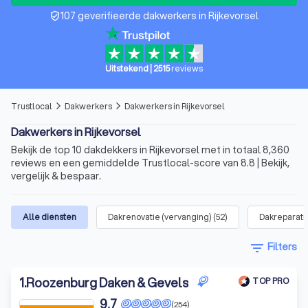
107 geverifieerde dakwerkers in Rijkevorsel
verified_user
Uitstekend
|
2515
reviews
Trustlocal
Dakwerkers
Dakwerkers in Rijkevorsel
arrow_forward_ios
arrow_forward_ios
Dakwerkers in Rijkevorsel
Bekijk de top 10 dakdekkers in Rijkevorsel met in totaal 8,360
reviews en een gemiddelde Trustlocal-score van 8.8 | Bekijk,
vergelijk & bespaar.
Alle diensten
Dakrenovatie (vervanging)
(
52
)
Dakreparati
filter_list
Filters
1
.
Roozenburg Daken & Gevels
TOP PRO
9,7
(254)