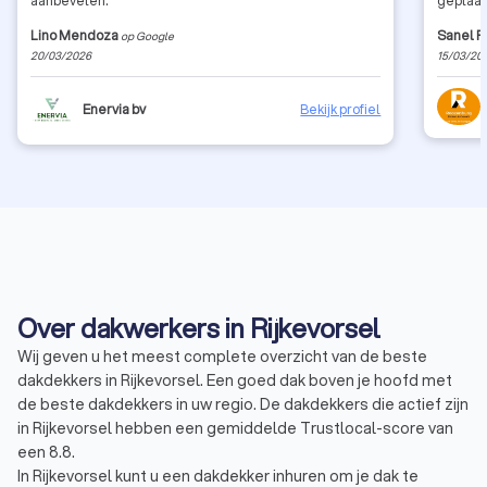
aanbevelen.
geplaats
tot de 
Lino Mendoza
Sanel P
op Google
Oprecht
20/03/2026
15/03/20
uitgevo
elke we
door de
Enervia bv
Bekijk profiel
hebben 
WhatsAp
bij het
iedereen 
zeer tev
dakwerk
correcte
vraag v
👍
Over dakwerkers in Rijkevorsel
Wij geven u het meest complete overzicht van de beste
dakdekkers in Rijkevorsel. Een goed dak boven je hoofd met
de beste dakdekkers in uw regio. De dakdekkers die actief zijn
in Rijkevorsel hebben een gemiddelde Trustlocal-score van
een 8.8.
In Rijkevorsel kunt u een dakdekker inhuren om je dak te