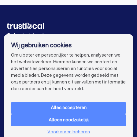
Dakwerkers in Brugge
Dakwerkers in Leuven
Dakwerkers in Aalst
Dakwerkers in Mechelen
Dakwerkers in Kortrijk
Dakwerkers in Hasselt
De beste dakwerkers voor u
Wij gebruiken cookies
Dakwerkers in Sint-Niklaas
Dakwerkers in Genk
info@trustlocal.be
Om u beter en persoonlijker te helpen, analyseren we
Dakwerkers in Roeselare
Dakwerkers in Beveren
het websiteverkeer. Hiermee kunnen we content en
advertenties personaliseren en functies voor social
Dakwerkers in Dendermonde
media bieden. Deze gegevens worden gedeeld met
onze partners en zij kunnen dit aanvullen met informatie
Dakwerkers in Beringen
Dakwerkers in Dilbeek
keyboard_arrow_down
VOOR PARTICULIEREN
die u eerder aan hen hebt verstrekt.
Dakwerkers in Heist-op-den-Berg
keyboard_arrow_down
VOOR BEDRIJVEN
Dakwerkers in Sint-Truiden
Dakwerkers in Lokeren
Alles accepteren
keyboard_arrow_down
OVER TRUSTLOCAL
Dakwerkers in Brasschaat
Dakwerkers in de buurt
Alleen noodzakelijk
LAND
Nederland
Voorkeuren beheren
België