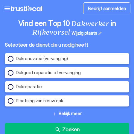
menu
Bedrijf aanmelden
Vind een Top 10
in
Dakwerker
Rijkevorsel
Wijzig plaats
edit
Selecteer de dienst die u nodig heeft
Dakrenovatie (vervanging)
Dakgoot reparatie of vervanging
Dakreparatie
Plaatsing van nieuw dak
Bekijk meer
add
Zoeken
search