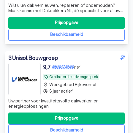
Wilt u uw dak vernieuwen, repareren of onderhouden?
Maak kennis met Dakdekkers NL, dé specialist voor al uw
dakwerken! Met ervaring en vakmanschap zorgen wij
ervoor dat uw dak weer jarenlang meegaat. en ook
Prijsopgave
duurzaam zijn waar mogelijk. 🏠🔨 Grote of kleine klussen?
Wij staan voor u klaar! Van brandw
Beschikbaarheid
3
.
Unisol Bouwgroep
9,7
(161)
Gratis eerste adviesgesprek
local_offer
Werkgebied Rijkevorsel
place
3 jaar actief
timelapse
Uw partner voor kwaliteitsvolle dakwerken en
energieoplossingen!
Prijsopgave
Beschikbaarheid