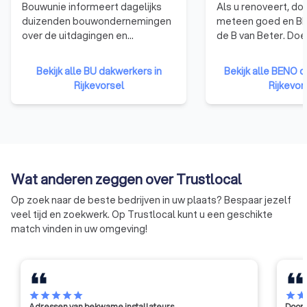
Bouwunie informeert dagelijks
Als u renoveert, do
duizenden bouwondernemingen
meteen goed en B
over de uitdagingen en
de B van Beter. Do
veranderingen in de bouwsector.
beroep op een
Bouwunie is er voor alle kmo-
BENOvatievoorlope
Bekijk alle BU dakwerkers in
Bekijk alle BENO 
bedrijven en zelfstandige
hiervan durven vand
Rijkevorsel
Rijkevor
ondernemers uit de bouwsector.
BENOvatiedoelstel
We behartigen de belangen bij
promoten en/of in d
de overheid, in de media, de
brengen.
publieke opinie en in het overleg
met de andere sociale partners.
Wat anderen zeggen over Trustlocal
Op zoek naar de beste bedrijven in uw plaats? Bespaar jezelf
veel tijd en zoekwerk. Op Trustlocal kunt u een geschikte
match vinden in uw omgeving!
star
star
star
star
star
star
sta
Adressen van bekwame installateurs
Door 