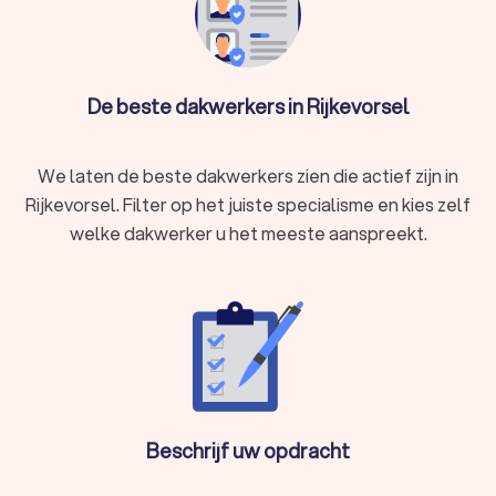
keuze voor het dakdekkingsbedrijf. We kunnen u ook
helpen door direct prijsopgaven aan te vragen bij
verschillende dakdekkers. Zo kunt u eenvoudig de
dakdekkers vergelijken en de dakdekker kiezen die bij u
De beste dakwerkers in Rijkevorsel
past.
We laten de beste dakwerkers zien die actief zijn in
Rijkevorsel. Filter op het juiste specialisme en kies zelf
welke dakwerker u het meeste aanspreekt.
Beschrijf uw opdracht