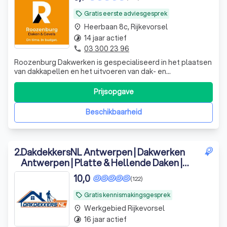
Gratis eerste adviesgesprek
local_offer
Heerbaan 8c, Rijkevorsel
place
14 jaar actief
timelapse
03 300 23 96
phone
Roozenburg Dakwerken is gespecialiseerd in het plaatsen
van dakkapellen en het uitvoeren van dak- en
gevelrenovaties. We voelen ons thuis op zowel hellende
als platte daken.
Prijsopgave
Beschikbaarheid
2
.
DakdekkersNL Antwerpen | Dakwerken
Antwerpen | Platte & Hellende Daken |
Daklekkage Spoed
10,0
(122)
Gratis kennismakingsgesprek
local_offer
Werkgebied Rijkevorsel
place
16 jaar actief
timelapse