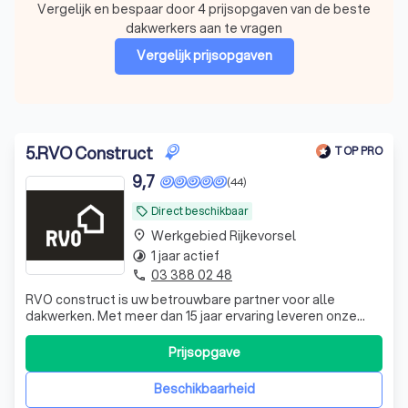
Vergelijk en bespaar door 4 prijsopgaven van de beste
dakwerkers aan te vragen
Vergelijk prijsopgaven
5
.
RVO Construct
TOP PRO
9,7
(44)
Direct beschikbaar
local_offer
Werkgebied Rijkevorsel
place
1 jaar actief
timelapse
03 388 02 48
phone
RVO construct is uw betrouwbare partner voor alle
dakwerken. Met meer dan 15 jaar ervaring leveren onze
gespecialiseerde ploegen duurzame en esthetisch
perfecte oplossingen – van nieuwbouw tot renovatie. Wij
Prijsopgave
combineren vakmanschap met hoogwaardige materialen
en zorgen voor een afwerking waar u jaren
Beschikbaarheid