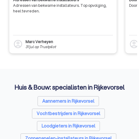
Adressen van bekwame installateurs. Top opvolging,
Door 
heel tevreden.
Marc Verheyen
account_circle
account_circl
31 jul
op
Trustpilot
Huis & Bouw: specialisten in Rijkevorsel
Aannemers in Rijkevorsel
Vochtbestrijders in Rijkevorsel
Loodgieters in Rijkevorsel
Zonnepanelen-installateurs in Rijkevorsel