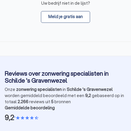
Uw bedrijf niet in de lijst?
Meld je gratis aan
Reviews over zonwering specialisten in
Schilde 's Gravenwezel
Onze
zonwering specialisten
in
Schilde 's Gravenwezel
worden gemiddeld beoordeeld met een
9,2
gebaseerd op in
totaal
2.266
reviews uit
5
bronnen
Gemiddelde beoordeling
9,2
•
star
star
star
star
star_half