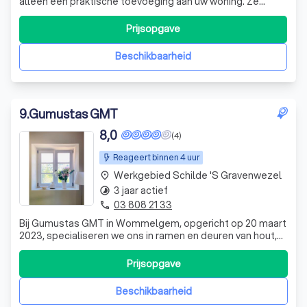
alleen een praktische toevoeging aan uw woning. Ze
bieden u de mogelijkheid om licht en privacy te regelen
volgens uw eigen ritme. Ons team, een dynamische mix
Prijsopgave
van ervaren vakmensen en jonge professionals, staat
klaar om u te adviseren over het
Beschikbaarheid
9
.
Gumustas GMT
8,0
(4)
Reageert binnen 4 uur
Werkgebied Schilde 's Gravenwezel
place
3 jaar actief
timelapse
03 808 21 33
phone
Bij Gumustas GMT in Wommelgem, opgericht op 20 maart
2023, specialiseren we ons in ramen en deuren van hout,
PVC (kunststof) en aluminium. Ons aanbod omvat zowel
ramen als deuren, afgestemd op uw specifieke wensen.
Prijsopgave
Vraag vandaag nog een gratis offerte aan om uw project
te bespreken.
Beschikbaarheid