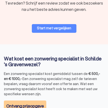
vindt u lokale zonwering specialisten met vakmanschap en
Tevreden? Schrijf een review zodat we ook bezoekers
deskundigheid waarmee uw zonwering een succes wordt.
na u het beste advies kunnen geven.
Vraag gratis en vrijblijvend vier offertes aan bij lokale
zonwering specialisten.
Ons platform maakt het eenvoudig om offertes te vergelijken
Start met vergelijken
en de beste prijs-kwaliteitsverhouding te vinden voor uw huis.
Vertrouw op Trustlocal voor deskundig advies, hoge kwaliteit
zonwering en een goede service van lokale vakmensen.
Wat kost een zonwering specialist in Schilde
's Gravenwezel?
Een zonwering specialist kost gemiddeld tussen de
€
500
,-
en
€
1000
,-
Een zonwering specialist mag zelf de tarieven
bepalen, vraag daarom vooraf een offerte aan. Wat een
zonwering specialist kost heeft ook te maken met wat uw
specifieke wensen zijn.
Ontvang prijsopgave