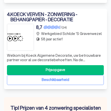
4
.
KOECK VERVEN - ZONWERING -
BEHANGPAPIER - DECORATIE
8,7
(24)
Werkgebied Schilde 's Gravenwezel
place
58 jaar actief
timelapse
Welkom bij Koeck Algemene Decoratie, uw betrouwbare
partner voor al uw decoratiebehoeften. Na de
succesvolle fusie van Koeck bv en Sys Verven, hebben we
onze krachten gebundeld om u een nog betere service te
Prijsopgave
bieden. Onze winkels zijn uw one-stop-shop voor de
aankoop van verven en materialen, technis
Beschikbaarheid
Tip! Prijzen van 4 zonwering specialisten