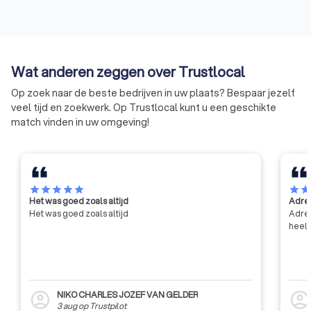
Wat anderen zeggen over Trustlocal
Op zoek naar de beste bedrijven in uw plaats? Bespaar jezelf
veel tijd en zoekwerk. Op Trustlocal kunt u een geschikte
match vinden in uw omgeving!
star
star
star
star
star
star
sta
Het was goed zoals altijd
Adres
Het was goed zoals altijd
Adres
heel 
NIKO CHARLES JOZEF VAN GELDER
account_circle
account_circl
3 aug
op
Trustpilot