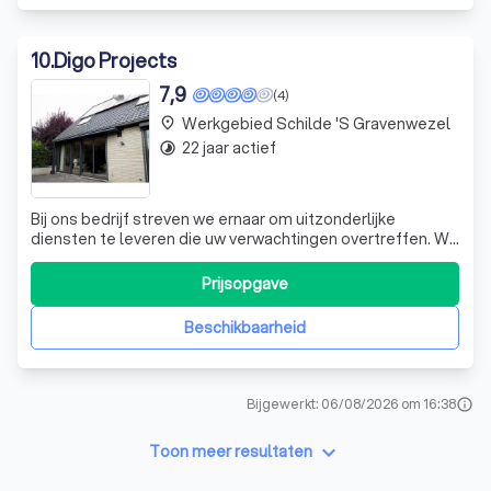
10
.
Digo Projects
7,9
(4)
Werkgebied Schilde 's Gravenwezel
place
22 jaar actief
timelapse
Bij ons bedrijf streven we ernaar om uitzonderlijke
diensten te leveren die uw verwachtingen overtreffen. We
zijn trots op onze expertise en toewijding aan kwaliteit,
die ons onderscheiden in onze branche. Ons team van
Prijsopgave
professionals is gepassioneerd over wat ze doen en zet
zich in om elke klus tot i
Beschikbaarheid
Bijgewerkt: 06/08/2026 om 16:38
info
keyboard_arrow_down
Toon meer resultaten