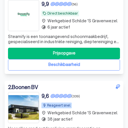
9,9
(56)
Direct beschikbaar
local_offer
Werkgebied Schilde 's Gravenwezel
place
6 jaar actief
timelapse
Steamify is een toonaangevend schoonmaakbedrijf,
gespecialiseerd in industriële reiniging, dieptereiniging en
ontstoffingswerken. Met een passie voor orde, netheid en
kwaliteit bieden wij gespecialiseerde
Prijsopgave
schoonmaakoplossingen voor bedrijven in de
voedingsindustrie, horeca, grootkeukens, koel- en vr
Beschikbaarheid
2
.
Boonen BV
9,6
(339)
Reageert snel
Werkgebied Schilde 's Gravenwezel
place
38 jaar actief
timelapse