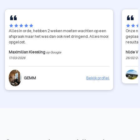
star
star
star
star
star
star
star
sta
Alles in orde, hebben 2 weken moeten wachten op een
Onze ni
afspraak maar het was dan ook niet dringend. Alles mooi
geplaats
opgelost.
resulta
Maximilian Kiessling
hilde V.
op Google
17/03/2026
26/02/20
GEMM
Bekijk profiel