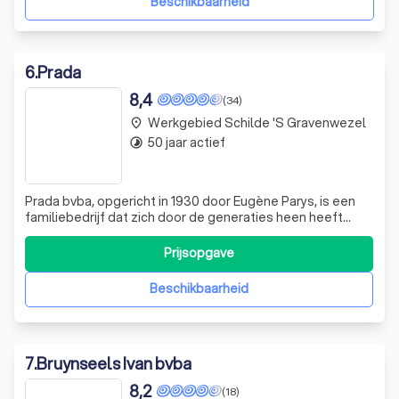
Beschikbaarheid
6
.
Prada
8,4
(34)
Werkgebied Schilde 's Gravenwezel
place
50 jaar actief
timelapse
Prada bvba, opgericht in 1930 door Eugène Parys, is een
familiebedrijf dat zich door de generaties heen heeft
ontwikkeld en aangepast aan de veranderende behoeften
van de klant. Oorspronkelijk gericht op de horeca, heeft
Prijsopgave
het bedrijf zich onder leiding van Maurice Parys uitgebreid
met de levering en
Beschikbaarheid
7
.
Bruynseels Ivan bvba
8,2
(18)