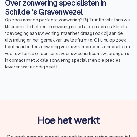
Over zonwering specialisten in
Schilde 's Gravenwezel
Op zoek naar de perfecte zonwering? Bij Trustlocal staan we
klaar om u te helpen. Zonwering is niet alleen een praktische
toevoeging aan uw woning, maar het draagt ook bij aan de
uitstraling en het gemak van uw leefruimte. Of u nu op zoek
bent naar buitenzonwering voor uw ramen, een zonnescherm
voor uw terras of een luifel voor uw schuifraam, wij brengen u
in contact met lokale zonwering specialisten die precies
leveren wat u nodig heeft.
Wat is zonwering?
Zonwering is elke manier van beschutting waarmee u de
hoeveelheid zonlicht reguleert in uw huis en de warmte die uw
huis binnenkomt. Ook beschermt u uw interieur tegen
schadelijke UV-stralen met zonwering. Trustlocal begrijpt dat
Hoe het werkt
de keuze voor de juiste zonwering een belangrijke beslissing
is, daarom helpen we u graag bij het vinden van de beste
oplossing voor uw specifieke behoeften.
Op zoek naar de meest geschikte zonwering specialist