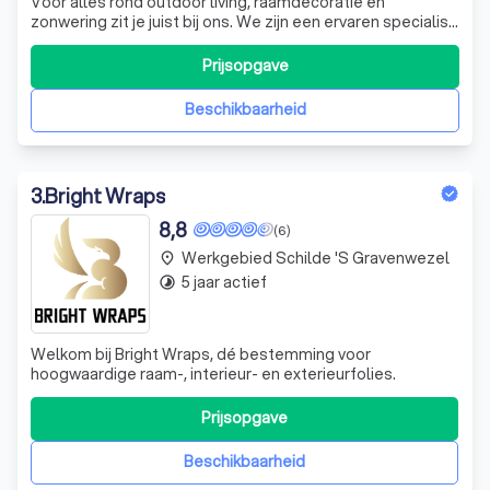
Voor alles rond outdoor living, raamdecoratie en
zonwering zit je juist bij ons. We zijn een ervaren specialist
met kennis van zaken, maar vooral een partner die jou
ondersteunt van A tot Z.
Prijsopgave
Beschikbaarheid
3
.
Bright Wraps
8,8
(6)
Werkgebied Schilde 's Gravenwezel
place
5 jaar actief
timelapse
Welkom bij Bright Wraps, dé bestemming voor
hoogwaardige raam-, interieur- en exterieurfolies.
Prijsopgave
Beschikbaarheid