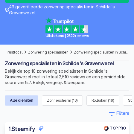
49 geverifieerde zonwering specialisten in Schilde 's
verified_user
Gravenwezel
Uitstekend
|
2522
reviews
Trustlocal
Zonwering specialisten
Zonwering specialisten in Schilde 's Gravenwezel
arrow_forward_ios
arrow_forward_ios
Zonwering specialisten in Schilde 's Gravenwezel
Bekijk de top 10 zonwering specialisten in Schilde 's
Gravenwezel met in totaal 2,510 reviews en een gemiddelde
score van 8.7. Bekijk, vergelijk & bespaar.
Alle diensten
Zonnescherm
(
18
)
Rolluiken
(
16
)
Sc
filter_list
Filters
1
.
Steamify
TOP PRO