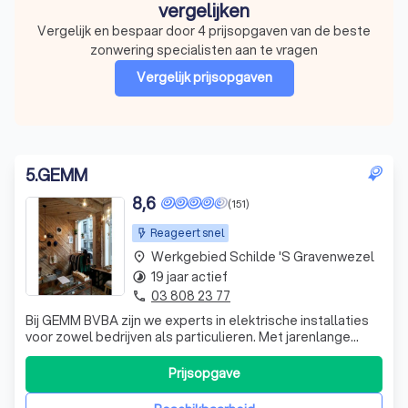
vergelijken
Vergelijk en bespaar door 4 prijsopgaven van de beste
zonwering specialisten aan te vragen
Vergelijk prijsopgaven
5
.
GEMM
8,6
(151)
Reageert snel
Werkgebied Schilde 's Gravenwezel
place
19 jaar actief
timelapse
03 808 23 77
phone
Bij GEMM BVBA zijn we experts in elektrische installaties
voor zowel bedrijven als particulieren. Met jarenlange
ervaring in de branche, zijn we bekwaam in het uitvoeren
van zowel grote als kleine renovaties en verbouwingen.
Prijsopgave
We zorgen ervoor dat u vooraf een gedetailleerde offerte
met technisch doss