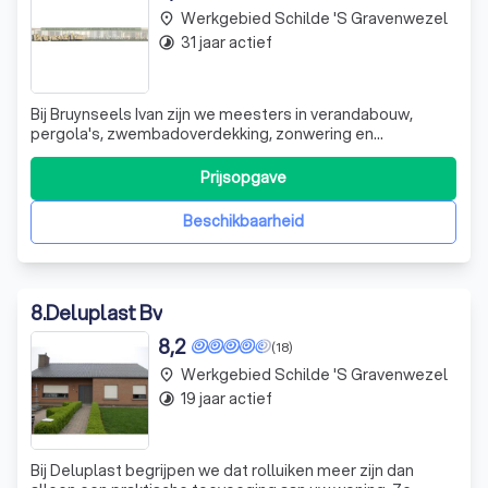
Werkgebied Schilde 's Gravenwezel
place
31 jaar actief
timelapse
Bij Bruynseels Ivan zijn we meesters in verandabouw,
pergola's, zwembadoverdekking, zonwering en
terrasbouw. We onderscheiden ons door onze expertise
in het werken met diverse materialen zoals aluminium,
Prijsopgave
PVC en hout. Onze diensten omvatten ook alle metsel-,
vloer- en verandawerken. Gevestigd in Antw
Beschikbaarheid
8
.
Deluplast Bv
8,2
(18)
Werkgebied Schilde 's Gravenwezel
place
19 jaar actief
timelapse
Bij Deluplast begrijpen we dat rolluiken meer zijn dan