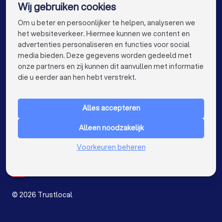
Wij gebruiken cookies
Zonwering specialisten in Gent
info@trustlocal.be
Om u beter en persoonlijker te helpen, analyseren we
Zonwering specialisten in Brugge
het websiteverkeer. Hiermee kunnen we content en
advertenties personaliseren en functies voor social
Zonwering specialisten in Leuven
media bieden. Deze gegevens worden gedeeld met
onze partners en zij kunnen dit aanvullen met informatie
Zonwering specialisten in Aalst
keyboard_arrow_down
VOOR PARTICULIEREN
die u eerder aan hen hebt verstrekt.
Zonwering specialisten in Mechelen
keyboard_arrow_down
VOOR BEDRIJVEN
Zonwering specialisten in Kortrijk
Alles accepteren
keyboard_arrow_down
OVER TRUSTLOCAL
Zonwering specialisten in Hasselt
Alleen noodzakelijk
LAND
Nederland
Voorkeuren beheren
Zonwering specialisten in Sint-Niklaas
België
Duitsland
Zonwering specialisten in Genk
Spanje
Zonwering specialisten in Roeselare
©
2026
Trustlocal
Zonwering specialisten in Beveren