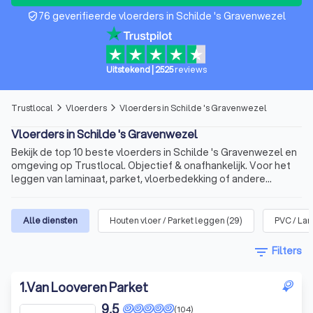
76 geverifieerde vloerders in Schilde 's Gravenwezel
verified_user
Uitstekend
|
2525
reviews
Trustlocal
Vloerders
Vloerders in Schilde 's Gravenwezel
arrow_forward_ios
arrow_forward_ios
Vloerders in Schilde 's Gravenwezel
Bekijk de top 10 beste vloerders in Schilde 's Gravenwezel en
omgeving op Trustlocal. Objectief & onafhankelijk. Voor het
leggen van laminaat, parket, vloerbedekking of andere
vloeren.
Alle diensten
Houten vloer / Parket leggen
(
29
)
PVC / La
filter_list
Filters
1
.
Van Looveren Parket
9,5
(104)