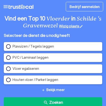
menu
Bedrijf aanmelden
Vind een Top 10
in
Vloerder
Schilde 's
Gravenwezel
Wijzig plaats
edit
Selecteer de dienst die u nodig heeft
Plavuizen / Tegels leggen
PVC / Laminaat leggen
Vloer egaliseren
Houten vloer / Parket leggen
Bekijk meer
add
Zoeken
search