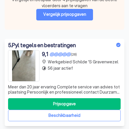
vloerders aan te vragen
Vergelijk prijsopgaven
5
.
Pyl tegels en bestratingen
9,1
(28)
Werkgebied Schilde 's Gravenwezel
place
56 jaar actief
timelapse
Meer dan 20 jaar ervaring Complete service van advies tot
plaatsing Persoonlijk en professioneel contact Duurzame
en kwaliteitsvolle materialen Showroom Tevreden
klanten & transparante offertes
Prijsopgave
Beschikbaarheid