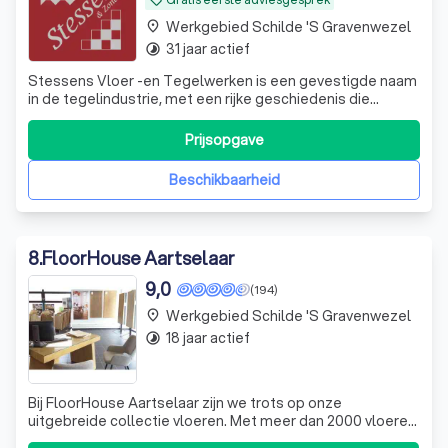
local_offer
Werkgebied Schilde 's Gravenwezel
place
31 jaar actief
timelapse
Stessens Vloer -en Tegelwerken is een gevestigde naam
in de tegelindustrie, met een rijke geschiedenis die
teruggaat tot 1994. Onder leiding van zaakvoerder Danny,
die zijn expertise in de loop der jaren heeft opgebouwd,
Prijsopgave
hebben we ons onderscheiden door onze toewijding aan
kwaliteit en vakmanschap.
Beschikbaarheid
8
.
FloorHouse Aartselaar
9,0
(194)
Werkgebied Schilde 's Gravenwezel
place
18 jaar actief
timelapse
Bij FloorHouse Aartselaar zijn we trots op onze
uitgebreide collectie vloeren. Met meer dan 2000 vloeren
in onze vernieuwde showroom, bieden we een breed