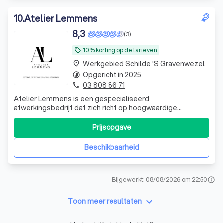
10
.
Atelier Lemmens
8,3
(3)
10% korting op de tarieven
local_offer
Werkgebied Schilde 's Gravenwezel
place
Opgericht in 2025
timelapse
03 808 86 71
phone
Atelier Lemmens is een gespecialiseerd
afwerkingsbedrijf dat zich richt op hoogwaardige
decoratieve technieken voor interieurs en exterieurs. Wij
creëren unieke, duurzame en naadloze afwerkingen die
Prijsopgave
een ruimte karakter, warmte en verfijning geven. Onze
corebusiness bestaat uit: • Badkamers in cement
Beschikbaarheid
Bijgewerkt: 08/08/2026 om 22:50
info
keyboard_arrow_down
Toon meer resultaten