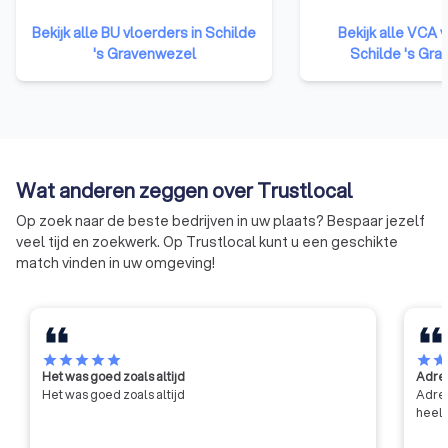
veranderingen in de bouwsector.
waarmee dienstver
Bouwunie is er voor alle kmo-
bedrijven structure
Bekijk alle BU vloerders in Schilde
Bekijk alle VCA v
bedrijven en zelfstandige
objectief worden g
's Gravenwezel
Schilde 's Gr
ondernemers uit de bouwsector.
gecertificeerd op 
We behartigen de belangen bij
beheersysteem. Een 
de overheid, in de media, de
bezit van een VCA c
publieke opinie en in het overleg
aantonen dat het be
met de andere sociale partners.
groot aantal punte
de huidige eisen op
Wat anderen zeggen over Trustlocal
van veiligheid, gez
milieu.
Op zoek naar de beste bedrijven in uw plaats? Bespaar jezelf
veel tijd en zoekwerk. Op Trustlocal kunt u een geschikte
match vinden in uw omgeving!
star
star
star
star
star
star
sta
Het was goed zoals altijd
Adres
Het was goed zoals altijd
Adres
heel 