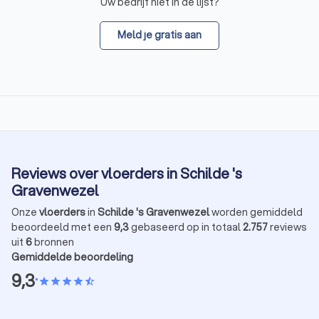
Uw bedrijf niet in de lijst?
Meld je gratis aan
Reviews over vloerders in Schilde 's
Gravenwezel
Onze
vloerders
in
Schilde 's Gravenwezel
worden gemiddeld
beoordeeld met een
9,3
gebaseerd op in totaal
2.757
reviews
uit
6
bronnen
Gemiddelde beoordeling
9,3
•
star
star
star
star
star_half