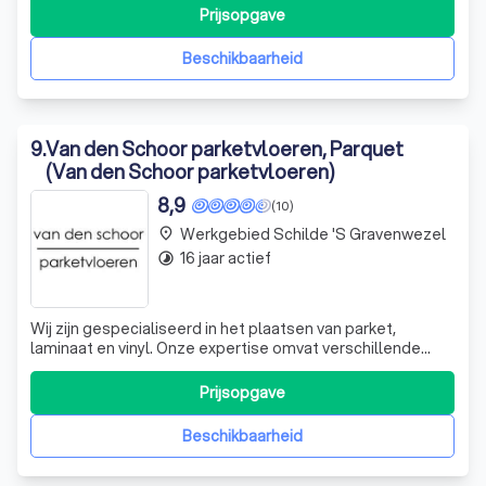
scala aan opties voor elke smaak en stijl. Van
Prijsopgave
ambachtelijke houten vloeren in luxueuze legpatronen tot
de meest innovatieve generatie van tegelvl
Beschikbaarheid
9
.
Van den Schoor parketvloeren, Parquet
(Van den Schoor parketvloeren)
8,9
(10)
Werkgebied Schilde 's Gravenwezel
place
16 jaar actief
timelapse
Wij zijn gespecialiseerd in het plaatsen van parket,
laminaat en vinyl. Onze expertise omvat verschillende
methoden van parketplaatsing, zoals vol verlijmd op de
chape, vol verlijmd en genageld op een onderparket,
Prijsopgave
verlijmd en blind genageld op een houten roostering of
vol verlijmd op een tegelvloer.
Beschikbaarheid