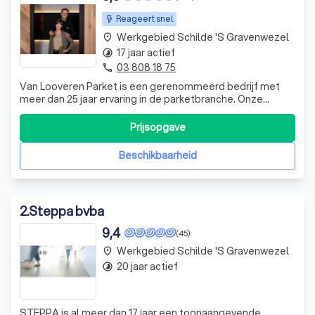
Reageert snel
Werkgebied Schilde 's Gravenwezel
place
17 jaar actief
timelapse
03 808 18 75
phone
Van Looveren Parket is een gerenommeerd bedrijf met
meer dan 25 jaar ervaring in de parketbranche. Onze
passie voor hout en vakmanschap heeft ons tot een
referentie in de sector gemaakt. Ons team bestaat uit
Prijsopgave
enthousiaste parketleggers en houtspecialisten die geen
enkele uitdaging uit de weg gaan. Da
Beschikbaarheid
2
.
Steppa bvba
9,4
(45)
Werkgebied Schilde 's Gravenwezel
place
20 jaar actief
timelapse
STEPPA is al meer dan 17 jaar een toonaangevende