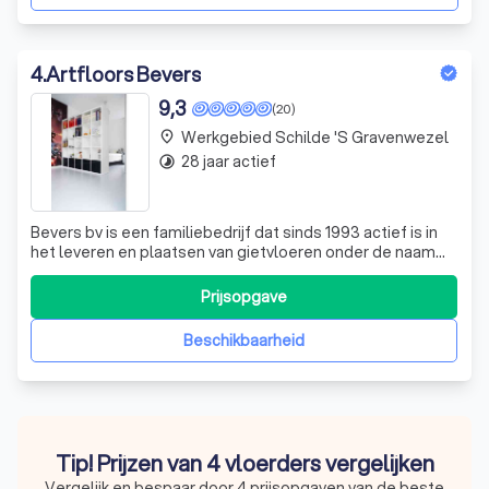
4
.
Artfloors Bevers
9,3
(20)
Werkgebied Schilde 's Gravenwezel
place
28 jaar actief
timelapse
Bevers bv is een familiebedrijf dat sinds 1993 actief is in
het leveren en plaatsen van gietvloeren onder de naam
Artfloors en dit voor diverse toepassingen. Onze
specialiteit is het plaatsen van een naadloze gietvloer
Prijsopgave
voor al uw interieurprojecten.
Beschikbaarheid
Tip! Prijzen van 4 vloerders vergelijken
Vergelijk en bespaar door 4 prijsopgaven van de beste