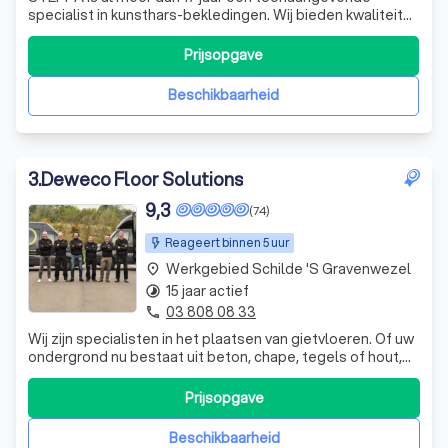
specialist in kunsthars-bekledingen. Wij bieden kwaliteit
en service aan particulieren, bedrijven, architecten en
aannemers. Onze expertise ligt in het leveren van
Prijsopgave
maatwerk voor een breed scala aan projecten, van
privéwoningen en kantoorruimtes tot in
Beschikbaarheid
3
.
Deweco Floor Solutions
9,3
(74)
Reageert binnen 5 uur
Werkgebied Schilde 's Gravenwezel
place
15 jaar actief
timelapse
03 808 08 33
phone
Wij zijn specialisten in het plaatsen van gietvloeren. Of uw
ondergrond nu bestaat uit beton, chape, tegels of hout,
wij kunnen een gietvloer naadloos aanbrengen. Het is
belangrijk dat uw ondergrond droog, vast en redelijk egaal
Prijsopgave
is. Eventuele oneffenheden kunnen wij met een
egalisatielaag wegwerken.
Beschikbaarheid