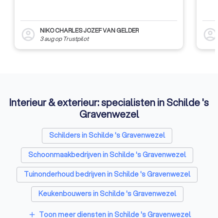
NIKO CHARLES JOZEF VAN GELDER
account_circle
account_circl
3 aug
op
Trustpilot
Interieur & exterieur: specialisten in Schilde 's
Gravenwezel
Schilders in Schilde 's Gravenwezel
Schoonmaakbedrijven in Schilde 's Gravenwezel
Tuinonderhoud bedrijven in Schilde 's Gravenwezel
Keukenbouwers in Schilde 's Gravenwezel
Toon meer diensten in Schilde 's Gravenwezel
add