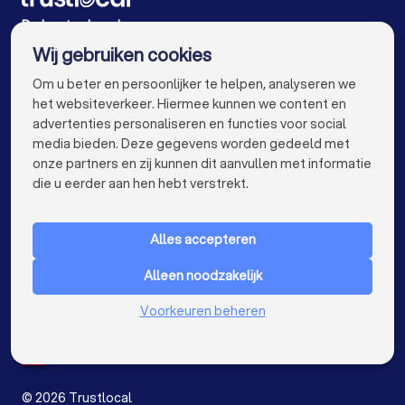
Vloerders in Sint-Niklaas
Vloerders in Genk
De beste vloerders voor u
Wij gebruiken cookies
Vloerders in Roeselare
Vloerders in Beveren
info@trustlocal.be
Om u beter en persoonlijker te helpen, analyseren we
Vloerders in Dendermonde
Vloerders in Beringen
het websiteverkeer. Hiermee kunnen we content en
advertenties personaliseren en functies voor social
Vloerders in Turnhout
Vloerders in Dilbeek
media bieden. Deze gegevens worden gedeeld met
onze partners en zij kunnen dit aanvullen met informatie
Vloerders in Heist-op-den-Berg
keyboard_arrow_down
VOOR PARTICULIEREN
die u eerder aan hen hebt verstrekt.
Vloerders in Sint-Truiden
Vloerders in Lokeren
keyboard_arrow_down
VOOR BEDRIJVEN
Vloerders in Brasschaat
Vloerders in de buurt
Alles accepteren
keyboard_arrow_down
OVER TRUSTLOCAL
Alleen noodzakelijk
LAND
Nederland
Voorkeuren beheren
België
Duitsland
Spanje
©
2026
Trustlocal