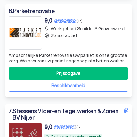
6
.
Parketrenovatie
9,0
(18)
Werkgebied Schilde 's Gravenwezel
place
28 jaar actief
timelapse
Ambachtelijke Parketrenovatie Uw parket is onze grootse
zorg. We schuren uw parket nagenoeg stofvrij en werken
het tot in de puntjes af met de nieuwste technologie.
Door voor ons te kiezen, bent u zeker van een kwalitatieve
Prijsopgave
parketrenovatie.
Beschikbaarheid
7
.
Stessens Vloer-en Tegelwerken & Zonen
BV Nijlen
9,0
(5)
Gratis eerste adviesgesprek