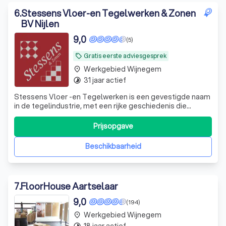
6
.
Stessens Vloer-en Tegelwerken & Zonen
BV Nijlen
9,0
(5)
Gratis eerste adviesgesprek
local_offer
Werkgebied Wijnegem
place
31 jaar actief
timelapse
Stessens Vloer -en Tegelwerken is een gevestigde naam
in de tegelindustrie, met een rijke geschiedenis die
teruggaat tot 1994. Onder leiding van zaakvoerder Danny,
die zijn expertise in de loop der jaren heeft opgebouwd,
Prijsopgave
hebben we ons onderscheiden door onze toewijding aan
kwaliteit en vakmanschap.
Beschikbaarheid
7
.
FloorHouse Aartselaar
9,0
(194)
Werkgebied Wijnegem
place