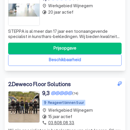
Werkgebied Wijnegem
place
20 jaar actief
timelapse
STEPPA is al meer dan 17 jaar een toonaangevende
specialist in kunsthars-bekledingen. Wij bieden kwaliteit
en service aan particulieren, bedrijven, architecten en
aannemers. Onze expertise ligt in het leveren van
Prijsopgave
maatwerk voor een breed scala aan projecten, van
privéwoningen en kantoorruimtes tot in
Beschikbaarheid
2
.
Deweco Floor Solutions
9,3
(74)
Reageert binnen 5 uur
Werkgebied Wijnegem
place
15 jaar actief
timelapse
03 808 08 33
phone