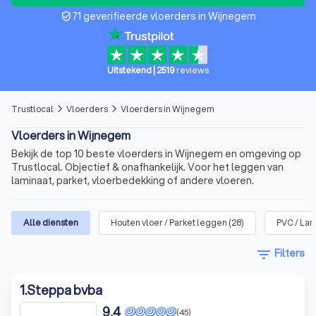
71 geverifieerde vloerders in Wijnegem
verified_user
Uitstekend
|
2519
reviews
Trustlocal
Vloerders
Vloerders in Wijnegem
arrow_forward_ios
arrow_forward_ios
Vloerders in Wijnegem
Bekijk de top 10 beste vloerders in Wijnegem en omgeving op
Trustlocal. Objectief & onafhankelijk. Voor het leggen van
laminaat, parket, vloerbedekking of andere vloeren.
Alle diensten
Houten vloer / Parket leggen
(
28
)
PVC / La
filter_list
Filters
1
.
Steppa bvba
9,4
(45)