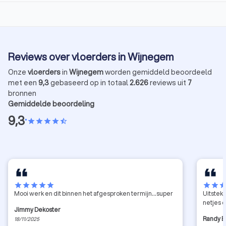
Reviews over vloerders in Wijnegem
Onze
vloerders
in
Wijnegem
worden gemiddeld beoordeeld
met een
9,3
gebaseerd op in totaal
2.626
reviews uit
7
bronnen
Gemiddelde beoordeling
9,3
•
star
star
star
star
star_half
star
star
star
star
star
star
star
sta
Mooi werk en dit binnen het afgesproken termijn...super
Uitstek
netjes 
Jimmy Dekoster
Randy B
18/11/2025