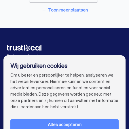
Vloerders in Antwerpen Wilrijk
Vloerders in Mortsel
Toon meer plaatsen
add
Vloerders in Edegem
Vloerders in Gent
Vloerders in Brugge
Vloerders in Leuven
Vloerders in Aalst
Vloerders in Mechelen
Vloerders in Kortrijk
Vloerders in Hasselt
De beste vloerders voor u
Wij gebruiken cookies
Vloerders in Sint-Niklaas
Vloerders in Genk
info@trustlocal.be
Om u beter en persoonlijker te helpen, analyseren we
Vloerders in Roeselare
Vloerders in Beveren
het websiteverkeer. Hiermee kunnen we content en
advertenties personaliseren en functies voor social
Vloerders in Dendermonde
Vloerders in Beringen
media bieden. Deze gegevens worden gedeeld met
onze partners en zij kunnen dit aanvullen met informatie
Vloerders in Turnhout
Vloerders in Dilbeek
keyboard_arrow_down
VOOR PARTICULIEREN
die u eerder aan hen hebt verstrekt.
Vloerders in Heist-op-den-Berg
keyboard_arrow_down
VOOR BEDRIJVEN
Vloerders in Sint-Truiden
Vloerders in Lokeren
Alles accepteren
keyboard_arrow_down
OVER TRUSTLOCAL