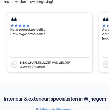
match vinden in uw omgeving!
star
star
star
star
star
star
sta
Het was goed zoals altijd
Adres
Het was goed zoals altijd
Adres
heel 
NIKO CHARLES JOZEF VAN GELDER
account_circle
account_circl
3 aug
op
Trustpilot
Interieur & exterieur: specialisten in Wijnegem
Schilders in Wijnegem