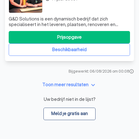
G&D Solutions is een dynamisch bedrijf dat zich
specialiseert in het leveren, plaatsen, renoveren en
onderhouden van vloeren. Of het nu gaat om een nieuwe
of bestaande vloer, wij staan voor u klaar met een breed
Prijsopgave
scala aan opties, waaronder parket, laminaat, vinyl, kurk en
zowel los als vast tapijt.
Beschikbaarheid
Bijgewerkt: 06/08/2026 om 00:08
info
keyboard_arrow_down
Toon meer resultaten
Uw bedrijf niet in de lijst?
Meld je gratis aan