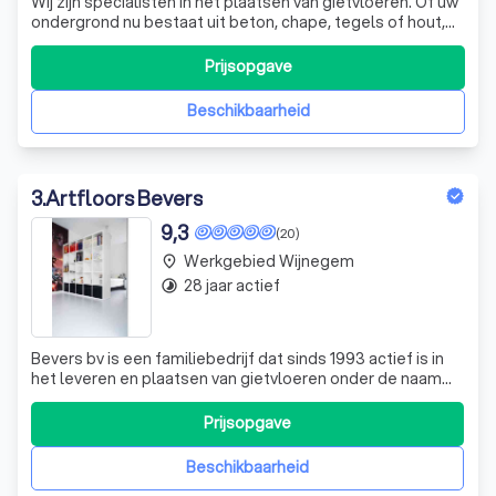
Wij zijn specialisten in het plaatsen van gietvloeren. Of uw
ondergrond nu bestaat uit beton, chape, tegels of hout,
wij kunnen een gietvloer naadloos aanbrengen. Het is
belangrijk dat uw ondergrond droog, vast en redelijk egaal
Prijsopgave
is. Eventuele oneffenheden kunnen wij met een
egalisatielaag wegwerken.
Beschikbaarheid
3
.
Artfloors Bevers
9,3
(20)
Werkgebied Wijnegem
place
28 jaar actief
timelapse
Bevers bv is een familiebedrijf dat sinds 1993 actief is in
het leveren en plaatsen van gietvloeren onder de naam
Artfloors en dit voor diverse toepassingen. Onze
specialiteit is het plaatsen van een naadloze gietvloer
Prijsopgave
voor al uw interieurprojecten.
Beschikbaarheid