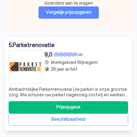
vloerders aan te vragen
Vergelijk prijsopgaven
5
.
Parketrenovatie
9,0
(18)
Werkgebied Wijnegem
place
28 jaar actief
timelapse
Ambachtelijke Parketrenovatie Uw parket is onze grootse
zorg. We schuren uw parket nagenoeg stofvrij en werken
het tot in de puntjes af met de nieuwste technologie.
Door voor ons te kiezen, bent u zeker van een kwalitatieve
Prijsopgave
parketrenovatie.
Beschikbaarheid