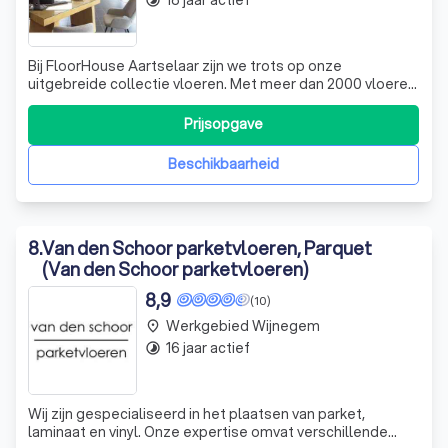
18 jaar actief
timelapse
Bij FloorHouse Aartselaar zijn we trots op onze
uitgebreide collectie vloeren. Met meer dan 2000 vloeren
in onze vernieuwde showroom, bieden we een breed
scala aan opties voor elke smaak en stijl. Van
Prijsopgave
ambachtelijke houten vloeren in luxueuze legpatronen tot
de meest innovatieve generatie van tegelvl
Beschikbaarheid
8
.
Van den Schoor parketvloeren, Parquet
(Van den Schoor parketvloeren)
8,9
(10)
Werkgebied Wijnegem
place
16 jaar actief
timelapse
Wij zijn gespecialiseerd in het plaatsen van parket,
laminaat en vinyl. Onze expertise omvat verschillende