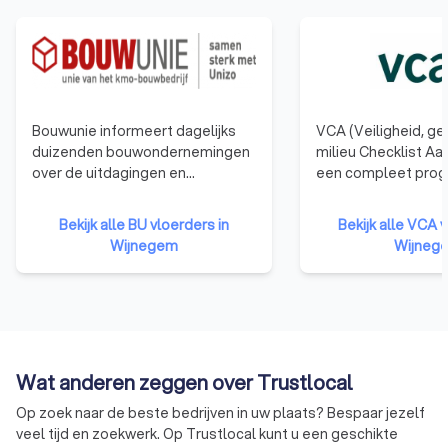
Bouwunie informeert dagelijks
VCA (Veiligheid, g
duizenden bouwondernemingen
milieu Checklist Aa
over de uitdagingen en
een compleet pro
veranderingen in de bouwsector.
waarmee dienstver
Bouwunie is er voor alle kmo-
bedrijven structure
Bekijk alle BU vloerders in
Bekijk alle VCA v
bedrijven en zelfstandige
objectief worden g
Wijnegem
Wijneg
ondernemers uit de bouwsector.
gecertificeerd op 
We behartigen de belangen bij
beheersysteem. Een 
de overheid, in de media, de
bezit van een VCA c
publieke opinie en in het overleg
aantonen dat het be
met de andere sociale partners.
groot aantal punte
de huidige eisen op
Wat anderen zeggen over Trustlocal
van veiligheid, gez
milieu.
Op zoek naar de beste bedrijven in uw plaats? Bespaar jezelf
veel tijd en zoekwerk. Op Trustlocal kunt u een geschikte