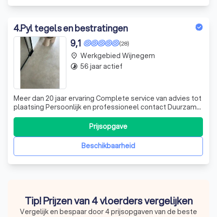
4
.
Pyl tegels en bestratingen
9,1
(28)
Werkgebied Wijnegem
place
56 jaar actief
timelapse
Meer dan 20 jaar ervaring Complete service van advies tot
plaatsing Persoonlijk en professioneel contact Duurzame
en kwaliteitsvolle materialen Showroom Tevreden
klanten & transparante offertes
Prijsopgave
Beschikbaarheid
Tip! Prijzen van 4 vloerders vergelijken
Vergelijk en bespaar door 4 prijsopgaven van de beste