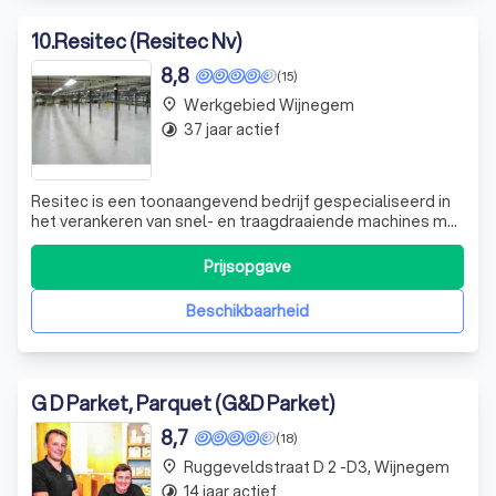
10
.
Resitec (Resitec Nv)
8,8
(15)
Werkgebied Wijnegem
place
37 jaar actief
timelapse
Resitec is een toonaangevend bedrijf gespecialiseerd in
het verankeren van snel- en traagdraaiende machines met
epoxygrout. Dankzij onze Chockfast groutsystemen
kunnen we funderingen van machines herstellen met een
Prijsopgave
ongeëvenaarde precisie van 1/10 mm. Dit resulteert in een
vermindering van trillingen
Beschikbaarheid
G D Parket, Parquet (G&D Parket)
8,7
(18)
Ruggeveldstraat D 2 -D3, Wijnegem
place
14 jaar actief
timelapse