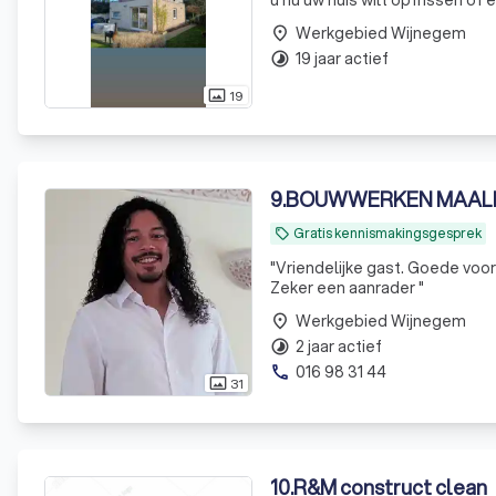
u nu uw huis wilt opfrissen of
team met jarenlange erva
Werkgebied Wijnegem
place
19 jaar actief
timelapse
19
photo_size_select_actual
9
.
BOUWWERKEN MAAL
Gratis kennismakingsgesprek
local_offer
"
Vriendelijke gast. Goede voor
Zeker een aanrader
"
Werkgebied Wijnegem
place
2 jaar actief
timelapse
016 98 31 44
phone
31
photo_size_select_actual
10
.
R&M construct clean