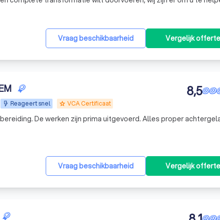
 een complete transformatie wilt doorvoeren, wij zijn er om u te hel
ring biedt hoogwaardige renovatiediensten die zijn afgestemd op
Vraag beschikbaarheid
Vergelijk offert
EM
8,5
Reageert snel
VCA Certificaat
grade
bereiding. De werken zijn prima uitgevoerd. Alles proper achtergel
Vraag beschikbaarheid
Vergelijk offert
8,1