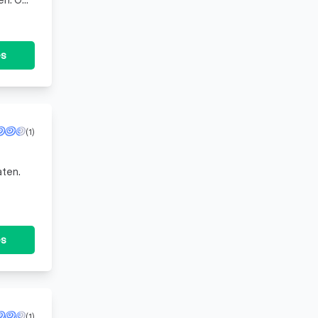
pen. Ons
es
(1)
aten.
es
(1)