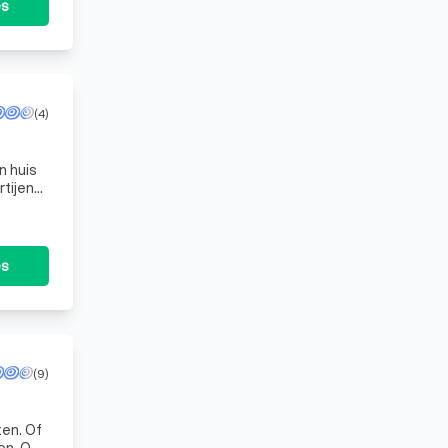
es
(4)
n huis
tijen
t
es
(9)
ten. Of