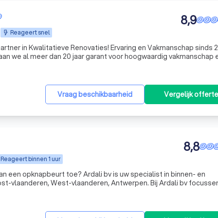
8,9
Reageert snel
e Renovaties! Ervaring en Vakmanschap sinds 20 jaar
n we al meer dan 20 jaar garant voor hoogwaardig vakmanschap 
ijpen dat uw huis uw trots is, en daarom behandelen we elke renova
Vraag beschikbaarheid
Vergelijk offert
8,8
Reageert binnen 1 uur
an een opknapbeurt toe? Ardali bv is uw specialist in binnen- en
eren, West-vlaanderen, Antwerpen. Bij Ardali bv focussen we
ende klantenservice aan al onze klanten. Wij werken alleen met éch