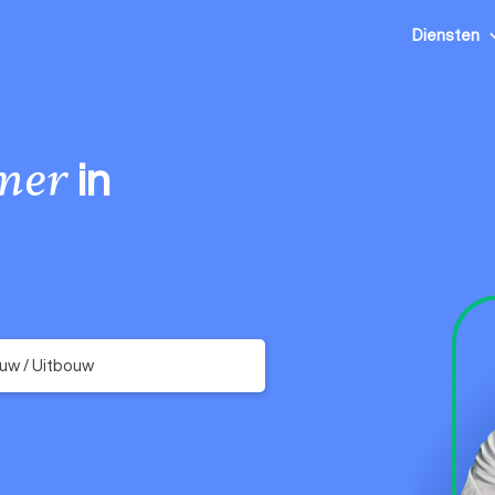
Diensten
in
mer
uw / Uitbouw