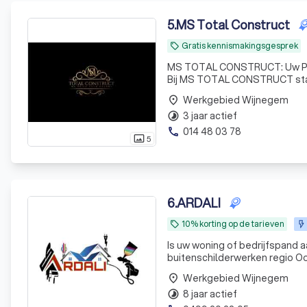
5
.
MS Total Construct
Gratis kennismakingsgesprek
local_offer
MS TOTAL CONSTRUCT: Uw Partner in Kwalitatiev
Bij MS TOTAL CONSTRUCT staa
betrouwbare service. Wij begr
Werkgebied Wijnegem
place
de groo
3 jaar actief
timelapse
014 48 03 78
phone
5
photo_size_select_actual
6
.
ARDALI
10% korting op de tarieven
local_offer
Is uw woning of bedrijfspand a
buitenschilderwerken regio Oost-vlaand
ons op het bieden van uitstek
Werkgebied Wijnegem
place
speciali
8 jaar actief
timelapse