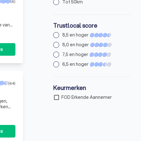
(6)
Tot 50km
Trustlocal score
e van
8,5 en hoger
8,0 en hoger
es
7,5 en hoger
6,5 en hoger
(64)
Keurmerken
check_box_outline_blank
FOD Erkende Aannemer
gen,
rken
es