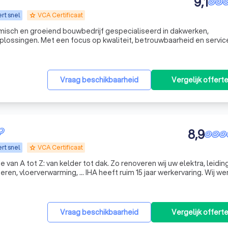
9,1
rt snel
VCA Certificaat
grade
sch en groeiend bouwbedrijf gespecialiseerd in dakwerken,
plossingen. Met een focus op kwaliteit, betrouwbaarheid en servic
Vraag beschikbaarheid
Vergelijk offert
8,9
rt snel
VCA Certificaat
grade
 van A tot Z: van kelder tot dak. Zo renoveren wij uw elektra, leidin
oeren, vloerverwarming, … IHA heeft ruim 15 jaar werkervaring. Wij we
en. Ook worden al onze werven steeds opgevolgd door de 2 zaakv
Vraag beschikbaarheid
Vergelijk offert