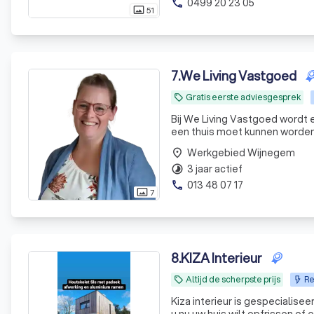
0499 20 23 05
phone
51
photo_size_select_actual
7
.
We Living Vastgoed
Gratis eerste adviesgesprek
local_offer
Bij We Living Vastgoed wordt 
een thuis moet kunnen worden.
en staan wij onze klanten bij 
Werkgebied Wijnegem
place
3 jaar actief
timelapse
013 48 07 17
phone
7
photo_size_select_actual
8
.
KIZA Interieur
Altijd de scherpste prijs
Re
local_offer
Kiza interieur is gespecialise