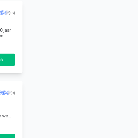
(16)
en
tie met
es
(3)
te