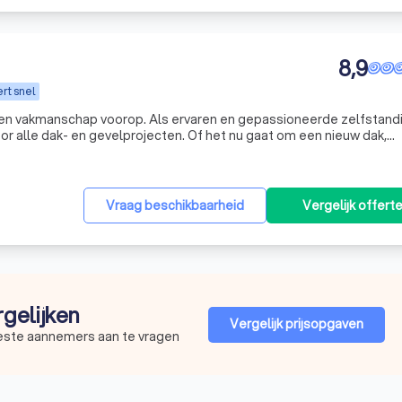
8,9
rt snel
en vakmanschap voorop. Als ervaren en gepassioneerde zelfstandi
r alle dak- en gevelprojecten. Of het nu gaat om een nieuw dak,
g, wij zorgen ervoor dat uw woning beschermd en verfraaid wordt 
Vraag beschikbaarheid
Vergelijk offert
rgelijken
Vergelijk prijsopgaven
beste aannemers aan te vragen