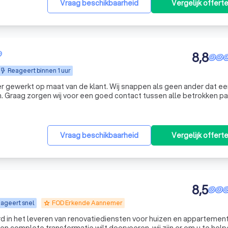
Vraag beschikbaarheid
Vergelijk offert
8,8
Reageert binnen 1 uur
er gewerkt op maat van de klant. Wij snappen als geen ander dat ee
 Graag zorgen wij voor een goed contact tussen alle betrokken par
waar nodig. Wij ontzorgen door alle administratieve en commerciële 
Vraag beschikbaarheid
Vergelijk offert
8,5
ageert snel
FOD Erkende Aannemer
grade
erd in het leveren van renovatiediensten voor huizen en appartemen