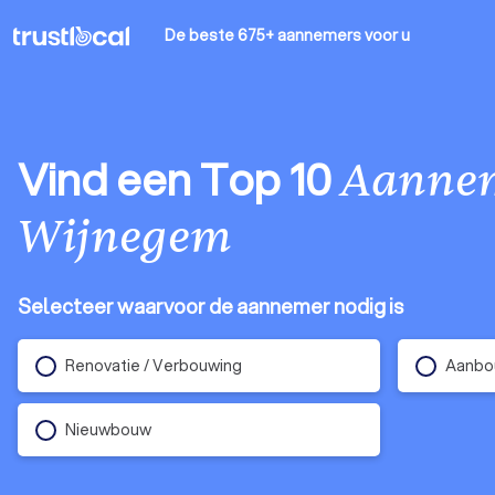
De beste 675+ aannemers
voor u
Vind een Top 10
Aanne
Wijnegem
Selecteer waarvoor de aannemer nodig is
Renovatie / Verbouwing
Aanbo
Nieuwbouw