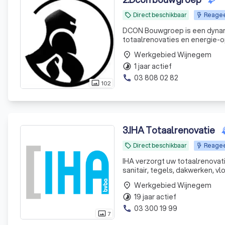
Direct beschikbaar
Reagee
local_offer
DCON Bouwgroep is een dynami
totaalrenovaties en energie-o
begin tot eind
Werkgebied Wijnegem
place
1 jaar actief
timelapse
03 808 02 82
phone
102
photo_size_select_actual
3
.
IHA Totaalrenovatie
Direct beschikbaar
Reagee
local_offer
IHA verzorgt uw totaalrenovatie
sanitair, tegels, dakwerken, vl
steeds met de beste material
Werkgebied Wijnegem
place
19 jaar actief
timelapse
03 300 19 99
phone
7
photo_size_select_actual