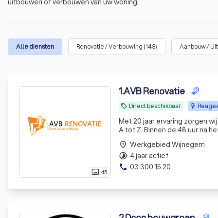
uitbouwen of verbouwen van uw woning.
Alle diensten
Renovatie / Verbouwing
(
143
)
Aanbouw / Ui
1
.
AVB Renovatie
Direct beschikbaar
Reagee
local_offer
Met 20 jaar ervaring zorgen wij
A tot Z. Binnen de 48 uur na h
Werkgebied Wijnegem
place
4 jaar actief
timelapse
03 300 15 20
phone
45
photo_size_select_actual
2
.
Dcon bouwgroep