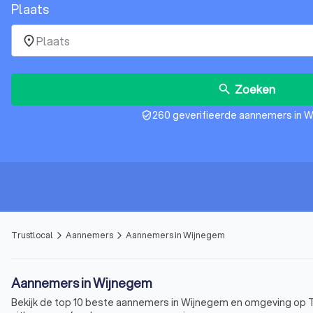
Plaats
place
Zoeken
search
260 geverifieerde aannemers in 
verified_user
Trustlocal
Aannemers
Aannemers in Wijnegem
arrow_forward_ios
arrow_forward_ios
Aannemers in Wijnegem
Bekijk de top 10 beste aannemers in Wijnegem en omgeving op Tr