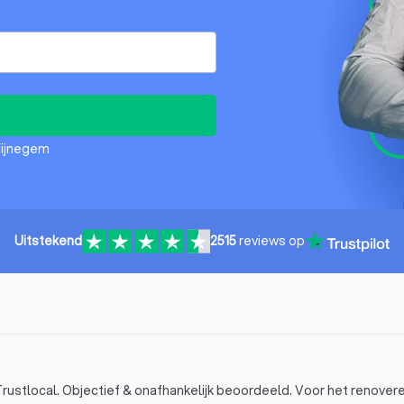
Wijnegem
Uitstekend
2515
reviews op
ustlocal. Objectief & onafhankelijk beoordeeld. Voor het renovere