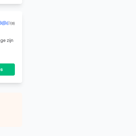
(8)
ge zijn
met de
es