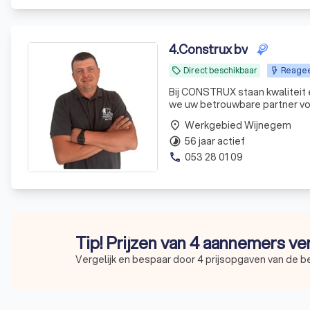
4
.
Construx bv
Direct beschikbaar
Reagee
local_offer
Bij CONSTRUX staan kwaliteit 
we uw betrouwbare partner voo
dakrenovatie of gevelbekledin
Werkgebied Wijnegem
place
grootst
56 jaar actief
timelapse
053 28 01 09
phone
Tip! Prijzen van 4 aannemers ve
Vergelijk en bespaar door 4 prijsopgaven van de 