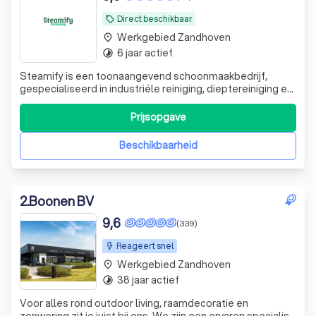
Direct beschikbaar
local_offer
Werkgebied Zandhoven
place
6 jaar actief
timelapse
Steamify is een toonaangevend schoonmaakbedrijf,
gespecialiseerd in industriële reiniging, dieptereiniging en
ontstoffingswerken. Met een passie voor orde, netheid en
kwaliteit bieden wij gespecialiseerde
Prijsopgave
schoonmaakoplossingen voor bedrijven in de
voedingsindustrie, horeca, grootkeukens, koel- en vr
Beschikbaarheid
2
.
Boonen BV
9,6
(339)
Reageert snel
Werkgebied Zandhoven
place
38 jaar actief
timelapse
Voor alles rond outdoor living, raamdecoratie en
zonwering zit je juist bij ons. We zijn een ervaren specialist