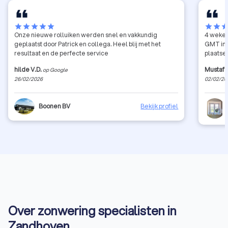
star
star
star
star
star
star
star
sta
Onze nieuwe rolluiken werden snel en vakkundig
4 weken
geplaatst door Patrick en collega. Heel blij met het
GMT in Merksem Die 
resultaat en de perfecte service
plaats
hilde V.D.
Mustaf
op Google
26/02/2026
02/02/20
Boonen BV
Bekijk profiel
Over zonwering specialisten in
Zandhoven