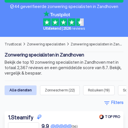
44 geverifieerde zonwering specialisten in Zandhoven
verified_user
Uitstekend
|
2526
reviews
Trustlocal
Zonwering specialisten
Zonwering specialisten in Zandhoven
arrow_forward_ios
arrow_forward_ios
Zonwering specialisten in Zandhoven
Bekijk de top 10 zonwering specialisten in Zandhoven met in
totaal 2,367 reviews en een gemiddelde score van 8.7. Bekijk,
vergelijk & bespaar.
Alle diensten
Zonnescherm
(
22
)
Rolluiken
(
19
)
Sc
filter_list
Filters
1
.
Steamify
TOP PRO
9,9
(56)