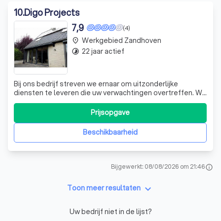
10
.
Digo Projects
7,9
(4)
Werkgebied Zandhoven
place
22 jaar actief
timelapse
Bij ons bedrijf streven we ernaar om uitzonderlijke
diensten te leveren die uw verwachtingen overtreffen. We
zijn trots op onze expertise en toewijding aan kwaliteit,
die ons onderscheiden in onze branche. Ons team van
Prijsopgave
professionals is gepassioneerd over wat ze doen en zet
zich in om elke klus tot i
Beschikbaarheid
Bijgewerkt: 08/08/2026 om 21:46
info
keyboard_arrow_down
Toon meer resultaten
Uw bedrijf niet in de lijst?