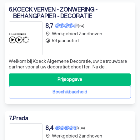
6
.
KOECK VERVEN - ZONWERING -
BEHANGPAPIER - DECORATIE
8,7
(24)
Werkgebied Zandhoven
place
58 jaar actief
timelapse
Welkom bij Koeck Algemene Decoratie, uw betrouwbare
partner voor al uw decoratiebehoeften. Na de
succesvolle fusie van Koeck bv en Sys Verven, hebben we
onze krachten gebundeld om u een nog betere service te
Prijsopgave
bieden. Onze winkels zijn uw one-stop-shop voor de
aankoop van verven en materialen, technis
Beschikbaarheid
7
.
Prada
8,4
(34)
Werkgebied Zandhoven
place