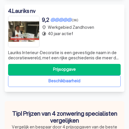
4
.
Lauriks nv
9,2
(36)
Werkgebied Zandhoven
place
40 jaar actief
timelapse
Lauriks Interieur-Decoratie is een gevestigde naam in de
decoratiewereld, met een rijke geschiedenis die meer dan
een eeuw teruggaat. Als familiebedrijf van de zesde
generatie, zijn we trots op onze uitgebreide collectie van
Prijsopgave
de nieuwste interieurontwerpen. Of u nu op zoek bent
naar een klassieke of
Beschikbaarheid
Tip! Prijzen van 4 zonwering specialisten
vergelijken
Vergelijk en bespaar door 4 prijsopgaven van de beste