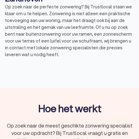
Op zoek naar de perfecte zonwering? Bij Trustlocal staan we
klaar om u te helpen. Zonwering is niet alleen een praktische
toevoeging aan uw woning, maar het draagt ook bij aan de
uitstraling en het gemak van uw leefruimte. Of u nu op zoek
bent naar buitenzonwering voor uw ramen, een zonnescherm
voor uw terras of een luifel voor uw schuifraam, wij brengen u
in contact met lokale zonwering specialisten die precies
leveren wat u nodig heeft.
Wat is zonwering?
Zonwering is elke manier van beschutting waarmee u de
hoeveelheid zonlicht reguleert in uw huis en de warmte die uw
huis binnenkomt. Ook beschermt u uw interieur tegen
schadelijke UV-stralen met zonwering. Trustlocal begrijpt dat
Hoe het werkt
de keuze voor de juiste zonwering een belangrijke beslissing
is, daarom helpen we u graag bij het vinden van de beste
oplossing voor uw specifieke behoeften.
Op zoek naar de meest geschikte zonwering specialist
voor uw opdracht? Bij Trustlocal vraagt u gratis en