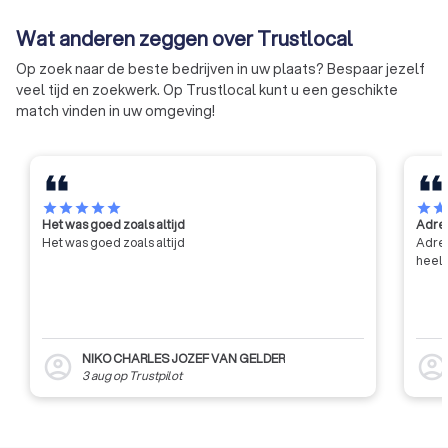
Wat anderen zeggen over Trustlocal
Op zoek naar de beste bedrijven in uw plaats? Bespaar jezelf
veel tijd en zoekwerk. Op Trustlocal kunt u een geschikte
match vinden in uw omgeving!
star
star
star
star
star
star
sta
Het was goed zoals altijd
Adres
Het was goed zoals altijd
Adres
heel 
NIKO CHARLES JOZEF VAN GELDER
account_circle
account_circl
3 aug
op
Trustpilot