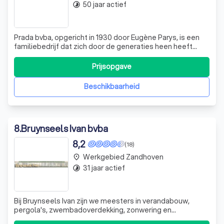
50 jaar actief
timelapse
Prada bvba, opgericht in 1930 door Eugène Parys, is een
familiebedrijf dat zich door de generaties heen heeft
ontwikkeld en aangepast aan de veranderende behoeften
van de klant. Oorspronkelijk gericht op de horeca, heeft
Prijsopgave
het bedrijf zich onder leiding van Maurice Parys uitgebreid
met de levering en
Beschikbaarheid
8
.
Bruynseels Ivan bvba
8,2
(18)
Werkgebied Zandhoven
place
31 jaar actief
timelapse
Bij Bruynseels Ivan zijn we meesters in verandabouw,
pergola's, zwembadoverdekking, zonwering en
terrasbouw. We onderscheiden ons door onze expertise