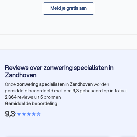
Meld je gratis aan
Reviews over zonwering specialisten in
Zandhoven
Onze
zonwering specialisten
in
Zandhoven
worden
gemiddeld beoordeeld met een
9,3
gebaseerd op in totaal
2.364
reviews uit
5
bronnen
Gemiddelde beoordeling
9,3
•
star
star
star
star
star_half