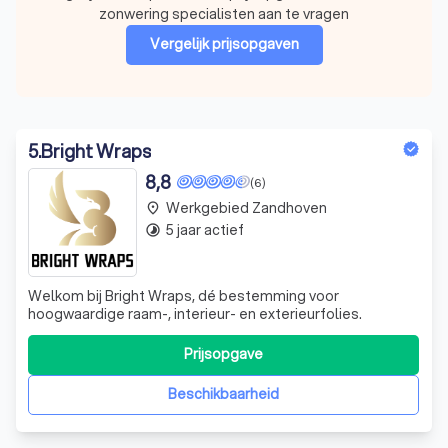
zonwering specialisten aan te vragen
Vergelijk prijsopgaven
5
.
Bright Wraps
8,8
(6)
Werkgebied Zandhoven
place
5 jaar actief
timelapse
Welkom bij Bright Wraps, dé bestemming voor
hoogwaardige raam-, interieur- en exterieurfolies.
Prijsopgave
Beschikbaarheid