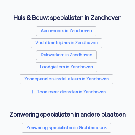
Huis & Bouw: specialisten in Zandhoven
Aannemers in Zandhoven
Vochtbestrijders in Zandhoven
Dakwerkers in Zandhoven
Loodgieters in Zandhoven
Zonnepanelen-installateurs in Zandhoven
Vloerverwarming-installateurs in Zandhoven
Toon meer diensten in Zandhoven
add
Airco installateurs in Zandhoven
Zonwering specialisten in andere plaatsen
Ramen en deuren specialisten in Zandhoven
Laadpaal installateurs in Zandhoven
Zonwering specialisten in Grobbendonk