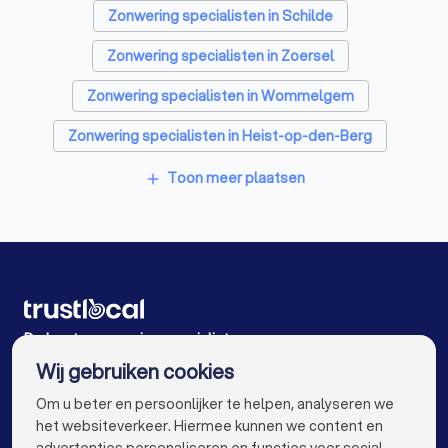
Schrijnwerkers in Zandhoven
Zonwering specialisten in Schilde
Warmtepomp installateurs in Zandhoven
Zonwering specialisten in Zoersel
Badkamer installateurs in Zandhoven
Zonwering specialisten in Wommelgem
Glashandels in Zandhoven
Zonwering specialisten in Heist-op-den-Berg
EPC-keurders in Zandhoven
Zonwering specialisten in Malle Oostmalle
Toon meer plaatsen
add
Klusjesmannen in Zandhoven
Zonwering specialisten in Mortsel
Zonwering specialisten in Herentals Noorderwijk
Zonwering specialisten in Hove
Zonwering specialisten in Brasschaat
De beste zonwering specialisten voor u
Wij gebruiken cookies
Zonwering specialisten in Antwerpen
info@trustlocal.be
Om u beter en persoonlijker te helpen, analyseren we
Zonwering specialisten in Gent
het websiteverkeer. Hiermee kunnen we content en