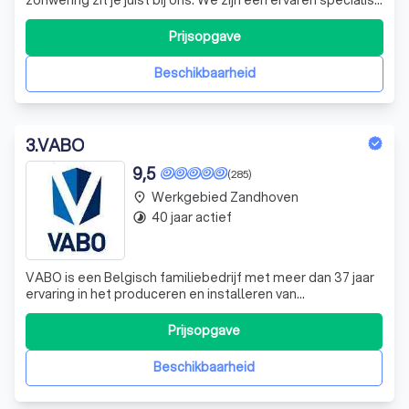
met kennis van zaken, maar vooral een partner die jou
ondersteunt van A tot Z.
Prijsopgave
Beschikbaarheid
3
.
VABO
9,5
(285)
Werkgebied Zandhoven
place
40 jaar actief
timelapse
VABO is een Belgisch familiebedrijf met meer dan 37 jaar
ervaring in het produceren en installeren van
garagepoorten. Ook staan wij al bijna 18 jaar garant voor
buitenzonweringen en rolluiken op maat. Met de nodige
Prijsopgave
zorg en vakkennis stemt VABO de verschillende
onderdelen naadloos op elkaar af, met e
Beschikbaarheid