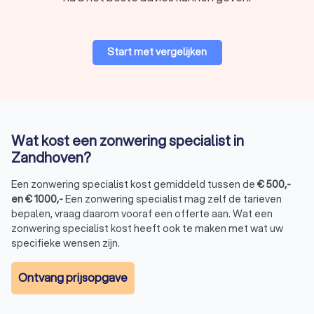
Vraag gratis en vrijblijvend vier offertes aan bij lokale
zonwering specialisten.
Ons platform maakt het eenvoudig om offertes te vergelijken
Start met vergelijken
en de beste prijs-kwaliteitsverhouding te vinden voor uw huis.
Vertrouw op Trustlocal voor deskundig advies, hoge kwaliteit
zonwering en een goede service van lokale vakmensen.
Wat kost een zonwering specialist in
Zandhoven?
Een zonwering specialist kost gemiddeld tussen de
€
500
,-
en
€
1000
,-
Een zonwering specialist mag zelf de tarieven
bepalen, vraag daarom vooraf een offerte aan. Wat een
zonwering specialist kost heeft ook te maken met wat uw
specifieke wensen zijn.
Ontvang prijsopgave