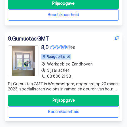
in het werken met diverse materialen zoals aluminium,
Prijsopgave
PVC en hout. Onze diensten omvatten ook alle metsel-,
vloer- en verandawerken. Gevestigd in Antw
Beschikbaarheid
9
.
Gumustas GMT
8,0
(4)
Reageert snel
Werkgebied Zandhoven
place
3 jaar actief
timelapse
03 808 21 33
phone
Bij Gumustas GMT in Wommelgem, opgericht op 20 maart
2023, specialiseren we ons in ramen en deuren van hout,
PVC (kunststof) en aluminium. Ons aanbod omvat zowel
ramen als deuren, afgestemd op uw specifieke wensen.
Prijsopgave
Vraag vandaag nog een gratis offerte aan om uw project
te bespreken.
Beschikbaarheid