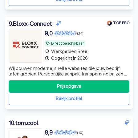
9
.
Bloxx-Connect
TOP PRO
9,0
(24)
Direct beschikbaar
local_offer
Werkgebied Bree
place
Opgericht in 2026
timelapse
Wij bouwen moderne, snelle websites die jouw bedrijf
laten groeien. Persoonlijke aanpak, transparante prijzen en
resultaatgericht. // wil je een goedkope, professionele
website? Werk met ons!
Prijsopgave
Bekijk profiel
10
.
tom.cool
8,9
(10)