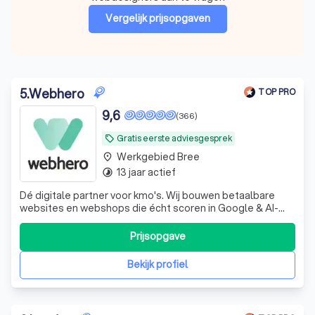
Vergelijk prijsopgaven
5
.
Webhero
TOP PRO
9,6
(366)
Gratis eerste adviesgesprek
local_offer
Werkgebied Bree
place
13 jaar actief
timelapse
Dé digitale partner voor kmo's. Wij bouwen betaalbare
websites en webshops die écht scoren in Google & AI-
tools zoals ChatGPT. Inclusief gratis 5-sterren support!
Prijsopgave
Bekijk profiel