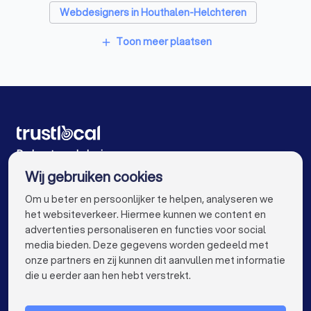
Webdesigners in Houthalen-Helchteren
Webdesigners in Genk
Webdesigners in Lommel
Toon meer plaatsen
add
Webdesigners in Maasmechelen Boorsem
Webdesigners in Zonhoven
Webdesigners in Antwerpen
Webdesigners in Gent
Webdesigners in Brugge
De beste webdesigners voor u
Wij gebruiken cookies
Webdesigners in Leuven
Webdesigners in Aalst
info@trustlocal.be
Om u beter en persoonlijker te helpen, analyseren we
Webdesigners in Mechelen
het websiteverkeer. Hiermee kunnen we content en
advertenties personaliseren en functies voor social
Webdesigners in Kortrijk
Webdesigners in Hasselt
media bieden. Deze gegevens worden gedeeld met
onze partners en zij kunnen dit aanvullen met informatie
Webdesigners in Sint-Niklaas
keyboard_arrow_down
VOOR PARTICULIEREN
die u eerder aan hen hebt verstrekt.
Webdesigners in Roeselare
keyboard_arrow_down
VOOR BEDRIJVEN