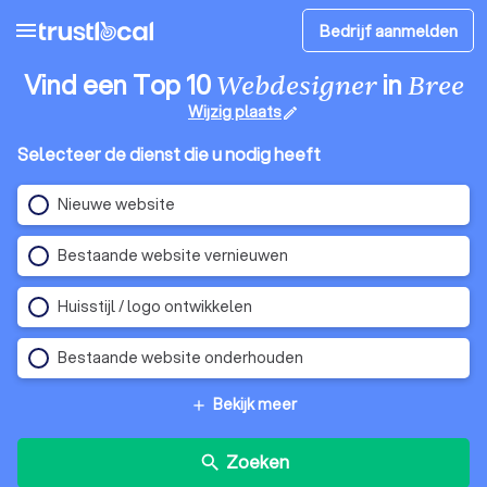
menu
Bedrijf aanmelden
Vind een Top 10
in
Webdesigner
Bree
Wijzig plaats
edit
Selecteer de dienst die u nodig heeft
Nieuwe website
Bestaande website vernieuwen
Huisstijl / logo ontwikkelen
Bestaande website onderhouden
Bekijk meer
add
Zoeken
search