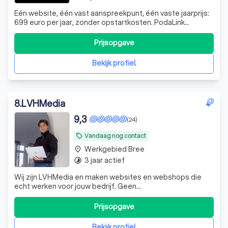
Eén website, één vast aanspreekpunt, één vaste jaarprijs:
699 euro per jaar, zonder opstartkosten. PodaLink
Webdesign bouwt en onderhoudt je website. Bouw,
domeinnaam, hosting, zakelijke mail, onderhoud, support
Prijsopgave
en onbeperkt wijzigingen zitten samen in die ene
jaarformule. Geen losse facturen, geen
Bekijk profiel
8
.
LVHMedia
9,3
(24)
Vandaag nog contact
local_offer
Werkgebied Bree
place
3 jaar actief
timelapse
Wij zijn LVHMedia en maken websites en webshops die
echt werken voor jouw bedrijf. Geen
standaardoplossingen, maar een online aanwezigheid die
past bij wie jij bent en waar je naartoe wilt. Of je nu net
Prijsopgave
start of al een tijdje bezig bent: wij denken met je mee en
vertalen jouw verhaal naar een sterke
Bekijk profiel