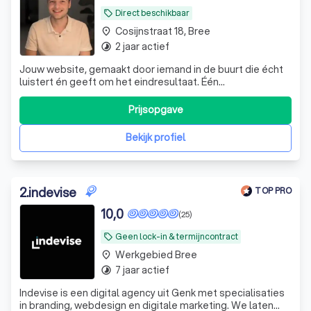
Direct beschikbaar
local_offer
Cosijnstraat 18, Bree
place
2 jaar actief
timelapse
Jouw website, gemaakt door iemand in de buurt die écht
luistert én geeft om het eindresultaat. Één
aanspreekpunt, korte lijnen, geen verrassingen — een
professioneel ontwerp dat werkt op elk apparaat.
Prijsopgave
Bekijk profiel
2
.
indevise
TOP PRO
10,0
(25)
Geen lock-in & termijncontract
local_offer
Werkgebied Bree
place
7 jaar actief
timelapse
Indevise is een digital agency uit Genk met specialisaties
in branding, webdesign en digitale marketing. We laten