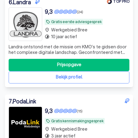
6
.
Landra
TOP PRO
9,3
(24)
Gratis eerste adviesgesprek
local_offer
Werkgebied Bree
place
10 jaar actief
timelapse
Landra ontstond met de missie om KMO’s te gidsen door
het complexe digitale landschap. Geconfronteerd met
tegenstrijdige informatie over online zichtbaarheid,
streven wij ernaar elke klant te leiden naar oplossingen die
Prijsopgave
perfect aansluiten bij hun specifieke noden, wensen en
budget. Bij Landra vindt
Bekijk profiel
7
.
PodaLink
9,3
(15)
Gratis kennismakingsgesprek
local_offer
Werkgebied Bree
place
3 jaar actief
timelapse