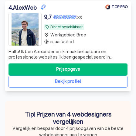
4
.
AlexWeb
TOP PRO
9,7
(50)
Direct beschikbaar
local_offer
Werkgebied Bree
place
5 jaar actief
timelapse
Hallo! Ik ben Alexander en ik maak betaalbare en
professionele websites. Ik ben gespecialiseerd in
websites voor zelfstandigen en KMO's. Mijn sterktes
liggen in mijn flexibele manier van werken, klantenservice
Prijsopgave
en het bouwen van boekinssystemen en webshops. Ik
studeer burgerlijk ingenieur computerwe
Bekijk profiel
Tip! Prijzen van 4 webdesigners
vergelijken
Vergelijk en bespaar door 4 prijsopgaven van de beste
webdesigners aan te vragen