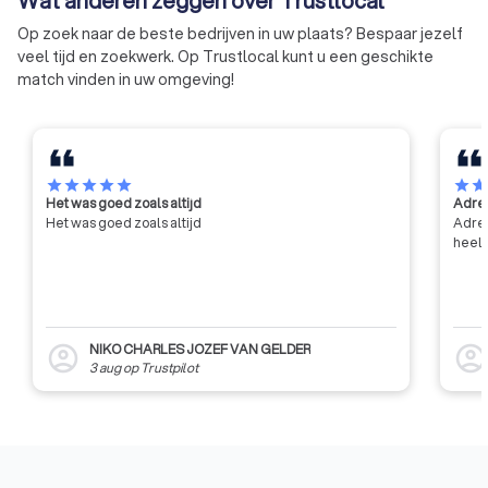
Wat anderen zeggen over Trustlocal
Op zoek naar de beste bedrijven in uw plaats? Bespaar jezelf
veel tijd en zoekwerk. Op Trustlocal kunt u een geschikte
match vinden in uw omgeving!
star
star
star
star
star
star
sta
Het was goed zoals altijd
Adres
Het was goed zoals altijd
Adres
heel 
NIKO CHARLES JOZEF VAN GELDER
account_circle
account_circl
3 aug
op
Trustpilot