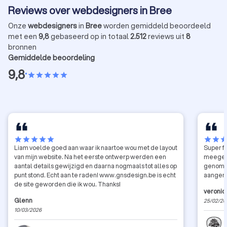
Reviews over webdesigners in Bree
Onze
webdesigners
in
Bree
worden gemiddeld beoordeeld
met een
9,8
gebaseerd op in totaal
2.512
reviews uit
8
bronnen
Gemiddelde beoordeling
9,8
•
star
star
star
star
star
star
star
star
star
star
star
star
sta
Liam voelde goed aan waar ik naartoe wou met de layout
Super fi
van mijn website. Na het eerste ontwerp werden een
meegeda
aantal details gewijzigd en daarna nogmaals tot alles op
genomen
punt stond. Echt aan te raden! www.gnsdesign.be is echt
aangen
de site geworden die ik wou. Thanks!
veroniq
Glenn
25/02/20
10/03/2026