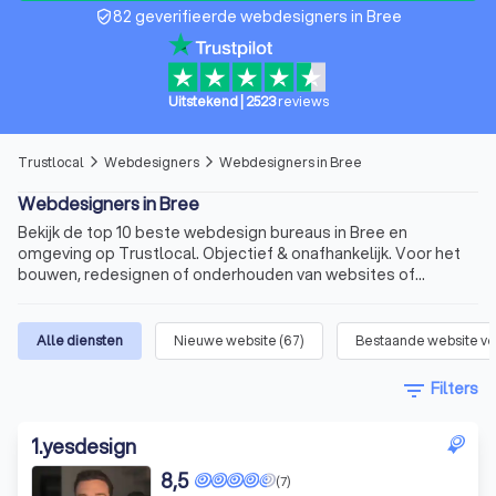
82 geverifieerde webdesigners in Bree
verified_user
Uitstekend
|
2523
reviews
Trustlocal
Webdesigners
Webdesigners in Bree
arrow_forward_ios
arrow_forward_ios
Webdesigners in Bree
Bekijk de top 10 beste webdesign bureaus in Bree en
omgeving op Trustlocal. Objectief & onafhankelijk. Voor het
bouwen, redesignen of onderhouden van websites of
webshops.
Alle diensten
Nieuwe website
(
67
)
Bestaande website v
filter_list
Filters
1
.
yesdesign
8,5
(7)