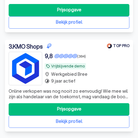
ondernemingen over de hele wereld digitaal groeien door
sterke merken en overtuigende websites die door
Prijsopgave
doelbewuste digitale campagnes leiden tot hogere
conversies. Daarom bestaan we
Bekijk profiel
3
.
KMO Shops
TOP PRO
9,8
(384)
Vrijblijvende demo
local_offer
Werkgebied Bree
place
9 jaar actief
timelapse
Online verkopen was nog nooit zo eenvoudig! Wie mee wil
zijn als handelaar van de toekomst, mag vandaag de boot
niet missen. Ontdek waarom KMO Shops verkozen is tot
beste e-commerce en webshop bouwer van België.
Prijsopgave
Verkoop eenvoudig via één centraal controlepaneel op je
online winkel, Facebook, Instag
Bekijk profiel