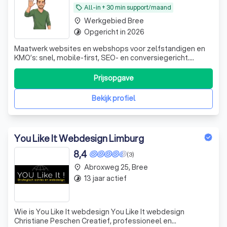
All-in + 30 min support/maand
local_offer
Werkgebied Bree
place
Opgericht in 2026
timelapse
Maatwerk websites en webshops voor zelfstandigen en
KMO’s: snel, mobile-first, SEO- en conversiegericht.
Rechtstreeks contact met Tom, 15 jaar ervaring en een
vrijblijvende kennismaking.
Prijsopgave
Bekijk profiel
You Like It Webdesign Limburg
8,4
(3)
Abroxweg 25, Bree
place
13 jaar actief
timelapse
Wie is You Like It webdesign You Like It webdesign
Christiane Peschen Creatief, professioneel en