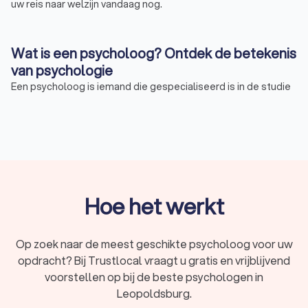
uw reis naar welzijn vandaag nog.
Wat is een psycholoog? Ontdek de betekenis
van psychologie
Een psycholoog is iemand die gespecialiseerd is in de studie
van de menselijke geest en gedrag. Dit omvat het
doorgronden van complexe menselijke emoties en
gedachten tot het analyseren van sociale interacties en
relaties. Psychologen gebruiken verschillende methoden en
technieken om individuen, groepen en organisaties te helpen
hun mentale gezondheid en welzijn te verbeteren. In
Leopoldsburg staan professionele psychologen klaar om u te
Hoe het werkt
ondersteunen.
Op zoek naar de meest geschikte psycholoog voor uw
Waarom een professionele psycholoog?
opdracht? Bij Trustlocal vraagt u gratis en vrijblijvend
Omgaan met mentale gezondheidsproblemen kan zwaar zijn.
voorstellen op bij de beste psychologen in
Een professionele psycholoog in Leopoldsburg kan u
Leopoldsburg.
inzichten en vaardigheden bieden om uw uitdagingen te