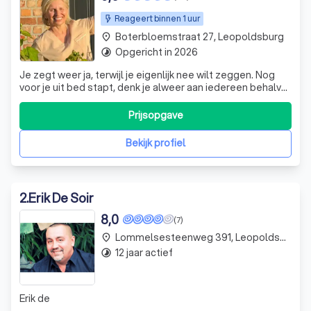
Reageert binnen 1 uur
Boterbloemstraat 27, Leopoldsburg
place
Opgericht in 2026
timelapse
Je zegt weer ja, terwijl je eigenlijk nee wilt zeggen. Nog
voor je uit bed stapt, denk je alweer aan iedereen behalve
aan jezelf.
Prijsopgave
Bekijk profiel
2
.
Erik De Soir
8,0
(7)
Lommelsesteenweg 391, Leopoldsburg
place
12 jaar actief
timelapse
Erik de