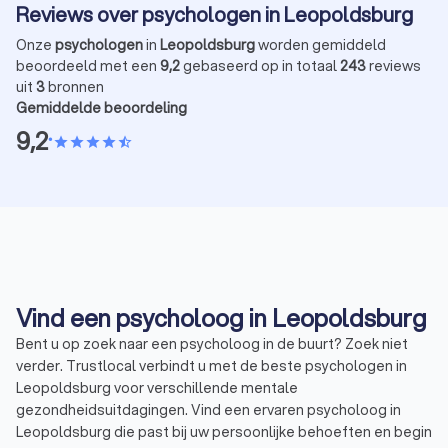
Reviews over psychologen in Leopoldsburg
Onze
psychologen
in
Leopoldsburg
worden gemiddeld
beoordeeld met een
9,2
gebaseerd op in totaal
243
reviews
uit
3
bronnen
Gemiddelde beoordeling
9,2
•
star
star
star
star
star_half
Vind een psycholoog in Leopoldsburg
Bent u op zoek naar een psycholoog in de buurt? Zoek niet
verder. Trustlocal verbindt u met de beste psychologen in
Leopoldsburg voor verschillende mentale
gezondheidsuitdagingen. Vind een ervaren psycholoog in
Leopoldsburg die past bij uw persoonlijke behoeften en begin