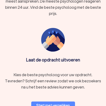
meest aanspreken. De meeste psychologen reageren
Trustlocal voor het vinden van
binnen 24 uur. Vind de beste psycholoog met de beste
psychologische hulp
prijs.
Met Trustlocal vindt en vergelijkt u eenvoudig psychologen in
Leopoldsburg met in totaal 251 reviews en een gemiddelde
score van 8.6. Wij bieden een lijst van professionele
psychologen in Leopoldsburg die beantwoorden aan uw
specifieke criteria. Gebruik onze filteropties om de perfecte
match te vinden voor wat u doormaakt. Zoek niet verder, vind
een psycholoog in Leopoldsburg die aanvoelt als de juiste
match en neem de eerste stap richting een gezonder,
gelukkiger leven.
Laat de opdracht uitvoeren
Kies de beste psycholoog voor uw opdracht.
Tevreden? Schrijf een review zodat we ook bezoekers
na u het beste advies kunnen geven.
Start met vergelijken