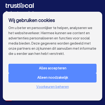
Psychologen in Antwerpen
Psychologen in Gent
Psychologen in Brugge
Psychologen in Leuven
De beste psychologen voor u
Wij gebruiken cookies
Psychologen in Aalst
Psychologen in Mechelen
info@trustlocal.be
Om u beter en persoonlijker te helpen, analyseren we
Psychologen in Kortrijk
Psychologen in Hasselt
het websiteverkeer. Hiermee kunnen we content en
advertenties personaliseren en functies voor social
Psychologen in Sint-Niklaas
media bieden. Deze gegevens worden gedeeld met
onze partners en zij kunnen dit aanvullen met informatie
Psychologen in Roeselare
Psychologen in Beveren
keyboard_arrow_down
VOOR PARTICULIEREN
die u eerder aan hen hebt verstrekt.
Psychologen in Dendermonde
keyboard_arrow_down
VOOR BEDRIJVEN
Psychologen in Beringen
Psychologen in Turnhout
Alles accepteren
keyboard_arrow_down
OVER TRUSTLOCAL
Psychologen in Dilbeek
Alleen noodzakelijk
LAND
Nederland
Voorkeuren beheren
Psychologen in Heist-op-den-Berg
België
Duitsland
Psychologen in Sint-Truiden
Spanje