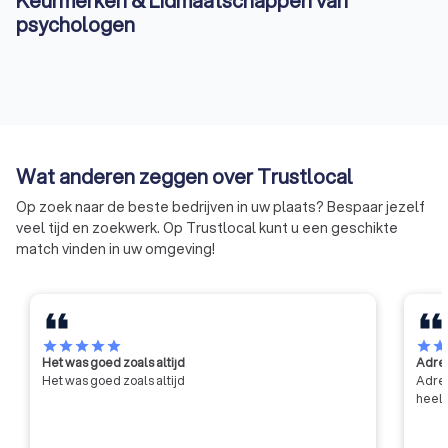
Keurmerken & Lidmaatschappen van
psychologen
Wat anderen zeggen over Trustlocal
Op zoek naar de beste bedrijven in uw plaats? Bespaar jezelf
veel tijd en zoekwerk. Op Trustlocal kunt u een geschikte
match vinden in uw omgeving!
star
star
star
star
star
star
sta
Het was goed zoals altijd
Adres
Het was goed zoals altijd
Adres
heel 