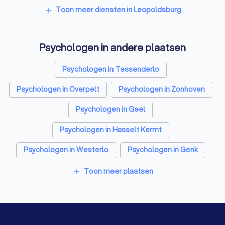
Rijscholen in Leopoldsburg
Toon meer diensten in Leopoldsburg
add
Coaches in Leopoldsburg
Psychologen in andere plaatsen
Architecten in Leopoldsburg
Relatietherapeut in Leopoldsburg
Psychologen in Tessenderlo
Reisbureaus in Leopoldsburg
Psychologen in Overpelt
Psychologen in Zonhoven
Personal trainers in Leopoldsburg
Psychologen in Geel
Psychologen in Hasselt Kermt
Psychologen in Westerlo
Psychologen in Genk
Psychologen in Diepenbeek
Toon meer plaatsen
add
Psychologen in Bree Opitter
Psychologen in Oud-Turnhout