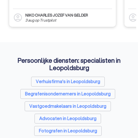
NIKO CHARLES JOZEF VAN GELDER
account_circle
account_circl
3 aug
op
Trustpilot
Persoonlijke diensten: specialisten in
Leopoldsburg
Verhuisfirma's in Leopoldsburg
Begrafenisondernemers in Leopoldsburg
Vastgoedmakelaars in Leopoldsburg
Advocaten in Leopoldsburg
Fotografen in Leopoldsburg