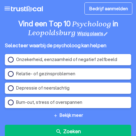
menu
Bedrijf aanmelden
Vind een Top 10
in
Psycholoog
Leopoldsburg
Wijzig plaats
edit
Selecteer waarbij de psycholoog kan helpen
Onzekerheid, eenzaamheid of negatief zelfbeeld
Relatie- of gezinsproblemen
Depressie of neerslachtig
Burn-out, stress of overspannen
Bekijk meer
add
Zoeken
search