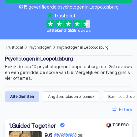
15 geverifieerde psychologen in Leopoldsburg
verified_user
Uitstekend
|
2525
reviews
Trustlocal
Psychologen
Psychologen in Leopoldsburg
arrow_forward_ios
arrow_forward_ios
Psychologen in Leopoldsburg
Bekijk de top 10 psychologen in Leopoldsburg met 251 reviews
en een gemiddelde score van 8.6. Vergelijk en ontvang gratis
vier offertes.
Alle diensten
Angsten, fobieën of paniek
Burn-out, stress
filter_list
Filters
1
.
Guided Together
TOP PRO
9,6
(36)