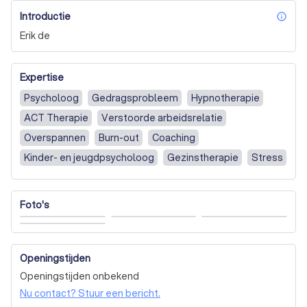
Introductie
inf
Erik de
Expertise
Psycholoog
Gedragsprobleem
Hypnotherapie
ACT Therapie
Verstoorde arbeidsrelatie
Overspannen
Burn-out
Coaching
Kinder- en jeugdpsycholoog
Gezinstherapie
Stress
Rouwverwerking
EMDR Therapie
Trauma
Angsten, fobieën of paniek
Foto's
Burn-out, stress of overspannen
Trauma of PTSS
Depressie of neerslachtig
Eetproblemen of negatief lichaamsbeeld
Openingstijden
Openingstijden onbekend
Onzekerheid, eenzaamheid of negatief zelfbeeld
Nu contact? Stuur een bericht.
Relatie- of gezinsproblemen