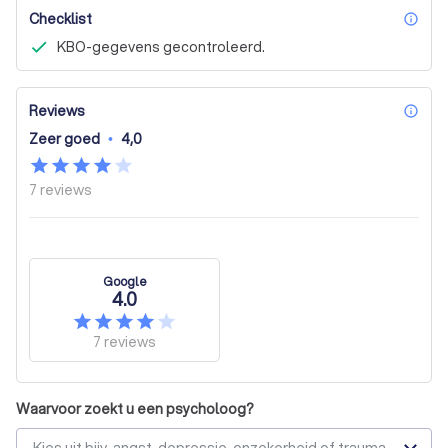
Checklist
inf
KBO-gegevens gecontroleerd.
Reviews
inf
Zeer goed
•
4,0
7
reviews
Google
4.0
7
reviews
Waarvoor zoekt u een psycholoog?