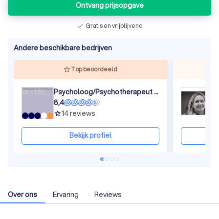
Ontvang prijsopgave
Gratis en vrijblijvend
check
Andere beschikbare bedrijven
Top beoordeeld
Psycholoog/Psychotherapeut Groepspraktijk De Kiezel
P
8,4
8
14
reviews
grade
gra
Bekijk profiel
Over ons
Ervaring
Reviews