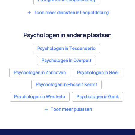
Rijscholen in Leopoldsburg
Toon meer diensten in Leopoldsburg
add
Coaches in Leopoldsburg
Psychologen in andere plaatsen
Architecten in Leopoldsburg
Relatietherapeut in Leopoldsburg
Psychologen in Tessenderlo
Reisbureaus in Leopoldsburg
Psychologen in Overpelt
Personal trainers in Leopoldsburg
Psychologen in Zonhoven
Psychologen in Geel
Psychologen in Hasselt Kermt
Psychologen in Westerlo
Psychologen in Genk
Psychologen in Diepenbeek
Toon meer plaatsen
add
Psychologen in Bree Opitter
Psychologen in Oud-Turnhout