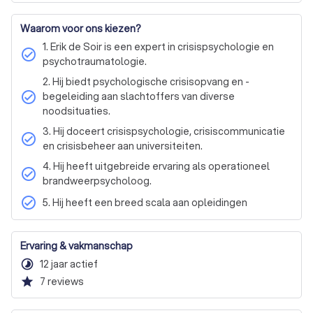
Verlies of rouwverwerking
Verslaving
Waarom voor ons kiezen?
Zorgen, slapeloosheid of nachtmerries
1. Erik de Soir is een expert in crisispsychologie en
Loopbaan of werkgerelateerd probleem
check_circle
psychotraumatologie.
Andere reden
Volwassene (18+ jaar)
2. Hij biedt psychologische crisisopvang en -
Minderjarige (tot 18 jaar)
Gedragsproblemen
check_circle
begeleiding aan slachtoffers van diverse
noodsituaties.
3. Hij doceert crisispsychologie, crisiscommunicatie
check_circle
en crisisbeheer aan universiteiten.
4. Hij heeft uitgebreide ervaring als operationeel
check_circle
brandweerpsycholoog.
check_circle
5. Hij heeft een breed scala aan opleidingen
Ervaring & vakmanschap
timelapse
12 jaar actief
star
7
reviews