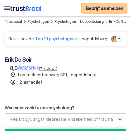
menu
Bedrijf aanmelden
Trustlocal
Psychologen
Psychologen in Leopoldsburg
Erik De Soir
arrow_forward_ios
arrow_forward_ios
arrow_forward_ios
Bekijk ook de
Top 10 psychologen
in Leopoldsburg
+
Erik De Soir
8,0
(
7
reviews
)
place
Lommelsesteenweg 391, Leopoldsburg
timelapse
12 jaar actief
Waarvoor zoekt u een psycholoog?
Kies uit bijv. angst, depressie, onzekerheid of trauma