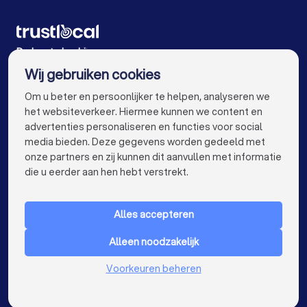
Psychologen in Antwerpen
Psychologen in Gent
Psychologen in Brugge
Psychologen in Leuven
De beste bedrijven voor u
Wij gebruiken cookies
Psychologen in Aalst
Psychologen in Mechelen
info@trustlocal.be
Om u beter en persoonlijker te helpen, analyseren we
Psychologen in Kortrijk
Psychologen in Hasselt
het websiteverkeer. Hiermee kunnen we content en
advertenties personaliseren en functies voor social
Psychologen in Sint-Niklaas
media bieden. Deze gegevens worden gedeeld met
onze partners en zij kunnen dit aanvullen met informatie
Psychologen in Roeselare
keyboard_arrow_down
VOOR PARTICULIEREN
die u eerder aan hen hebt verstrekt.
Psychologen in Beveren
keyboard_arrow_down
VOOR BEDRIJVEN
Psychologen in Dendermonde
Alles accepteren
keyboard_arrow_down
OVER TRUSTLOCAL
Psychologen in Beringen
Psychologen in Turnhout
Alleen noodzakelijk
LAND
Nederland
Voorkeuren beheren
Psychologen in Dilbeek
België
Duitsland
Psychologen in Heist-op-den-Berg
Spanje