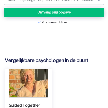
Kies uit bijv. angst, depressie, onzekerheid of trauma
Ontvang prijsopgave
Gratis en vrijblijvend
check
Vergelijkbare psychologen in de buurt
Guided Together