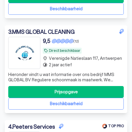
Beschikbaarheid
3
.
MMS GLOBAL CLEANING
9,5
(12)
Direct beschikbaar
local_offer
Verenigde Natieslaan 117, Antwerpen
place
2 jaar actief
timelapse
Hieronder vindt u wat informatie over ons bedrijf MMS
GLOBAL BV Reguliere schoonmaak is maatwerk. We
weten dat elke organisatie andere behoeften heeft, net
zoals dat een productieruimte een andere aanpak vereist
Prijsopgave
dan een kantoor. Daarom stellen we samen een voorstel
op maat op dat voldoet aan je spe
Beschikbaarheid
4
.
Peeters Services
TOP PRO