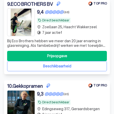
9
.
ECO BROTHERS BV
TOP PRO
9,4
(68)
Direct beschikbaar
local_offer
Zoellaan 25, Haacht Wakkerzeel
place
7 jaar actief
timelapse
Bij Eco Brothers hebben we meer dan 20 jaar ervaring in
glasreiniging. Als familiebedrijf werken we met toewijding
en verzorgen we persoonlijk elke opdracht. Met oog voor
detail en zorg streven we naar het beste resultaat voor
Prijsopgave
onze klanten. Wij hechten veel waarde aan natuur en
gezondheid, daarom m
Beschikbaarheid
10
.
Gekkopramen
TOP PRO
9,3
(65)
Direct beschikbaar
local_offer
Edingseweg 317, Geraardsbergen
place