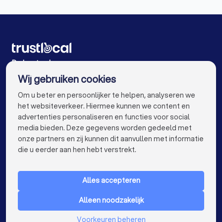
Glazenwassers in Sint-Niklaas
Glazenwassers in Genk
Glazenwassers in Roeselare
Glazenwassers in Beveren
De beste glazenwassers voor u
Wij gebruiken cookies
Glazenwassers in Dendermonde
info@trustlocal.be
Om u beter en persoonlijker te helpen, analyseren we
Glazenwassers in Beringen
het websiteverkeer. Hiermee kunnen we content en
advertenties personaliseren en functies voor social
Glazenwassers in Turnhout
media bieden. Deze gegevens worden gedeeld met
onze partners en zij kunnen dit aanvullen met informatie
Glazenwassers in Dilbeek
keyboard_arrow_down
VOOR PARTICULIEREN
die u eerder aan hen hebt verstrekt.
Glazenwassers in Heist-op-den-Berg
keyboard_arrow_down
VOOR BEDRIJVEN
Glazenwassers in Sint-Truiden
Alles accepteren
keyboard_arrow_down
OVER TRUSTLOCAL
Glazenwassers in Lokeren
Alleen noodzakelijk
LAND
Nederland
Glazenwassers in Brasschaat
Voorkeuren beheren