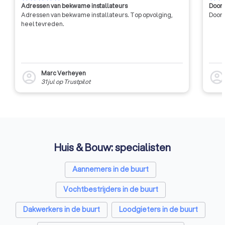
Adressen van bekwame installateurs
Door 
Adressen van bekwame installateurs. Top opvolging,
Door 
heel tevreden.
Marc Verheyen
account_circle
account_circl
31 jul
op
Trustpilot
Huis & Bouw: specialisten
Aannemers in de buurt
Vochtbestrijders in de buurt
Dakwerkers in de buurt
Loodgieters in de buurt