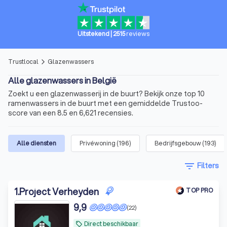
Uitstekend
|
2515
reviews
Trustlocal
Glazenwassers
arrow_forward_ios
Alle glazenwassers in België
Zoekt u een glazenwasserij in de buurt? Bekijk onze top 10
ramenwassers in de buurt met een gemiddelde Trustoo-
score van een 8.5 en 6,621 recensies.
Alle diensten
Privéwoning
(
196
)
Bedrijfsgebouw
(
193
)
filter_list
Filters
1
.
Project Verheyden
TOP PRO
9,9
(22)
Direct beschikbaar
local_offer