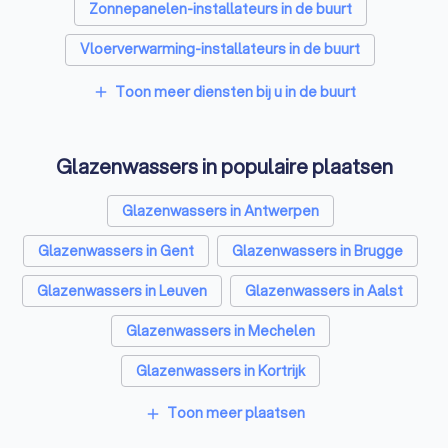
Zonnepanelen-installateurs in de buurt
Vloerverwarming-installateurs in de buurt
Airco installateurs in de buurt
Toon meer diensten bij u in de buurt
add
Ramen en deuren specialisten in de buurt
Glazenwassers in populaire plaatsen
Laadpaal installateurs in de buurt
Zonwering specialisten in de buurt
Glazenwassers in Antwerpen
Schrijnwerkers in de buurt
Glazenwassers in Gent
Glazenwassers in Brugge
Warmtepomp installateurs in de buurt
Glazenwassers in Leuven
Glazenwassers in Aalst
Badkamer installateurs in de buurt
Glazenwassers in Mechelen
Glashandels in de buurt
EPC-keurders in de buurt
Glazenwassers in Kortrijk
Klusjesmannen in de buurt
Glazenwassers in Hasselt
Toon meer plaatsen
add