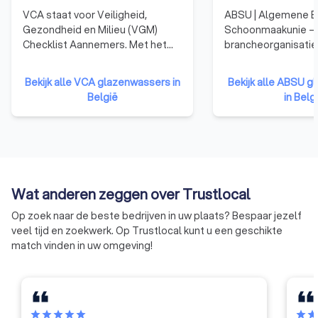
Ik zoek een glazenwasser in de buurt
VCA staat voor Veiligheid,
ABSU | Algemene B
Wilt u uw ramen weer laten blinken? Op Trustlocal vindt u snel
Gezondheid en Milieu (VGM)
Schoonmaakunie –
en eenvoudig de beste glazenwasserij in de buurt. Bekijk onze
Checklist Aannemers. Met het
brancheorganisatie
top 10 van betrouwbare bedrijven, lees 6,621 klantervaringen
behalen van het VCA-certificaat
professionele
en vertrouw op onze onafhankelijke Trustlocal-score.
laten bedrijven zien dat ze kennis
schoonmaakbedrijve
Bekijk alle VCA glazenwassers in
Bekijk alle ABSU 
Misschien wel het mooiste: u bespaart tot wel 40% door
en ervaring hebben op het
Advies, opleidingen
België
in Belg
verschillende offertes naast elkaar te leggen.
gebied van veilig en gezond
publicaties en sect
Start uw aanvraag vandaag en geniet binnenkort van een
werken en dat het deskundige en
kristalhelder uitzicht.
betrouwbare opdrachtnemers
zijn.
Wat anderen zeggen over Trustlocal
Op zoek naar de beste bedrijven in uw plaats? Bespaar jezelf
veel tijd en zoekwerk. Op Trustlocal kunt u een geschikte
match vinden in uw omgeving!
star
star
star
star
star
star
sta