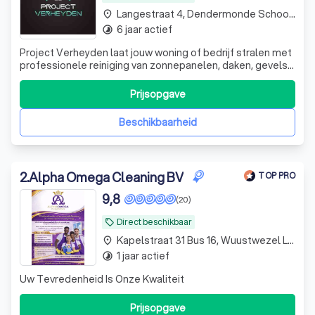
Langestraat 4, Dendermonde Schoonaarde
place
6 jaar actief
timelapse
Project Verheyden laat jouw woning of bedrijf stralen met
professionele reiniging van zonnepanelen, daken, gevels
en opritten – snel, veilig en tot in de puntjes verzorgd.
Prijsopgave
Beschikbaarheid
2
.
Alpha Omega Cleaning BV
TOP PRO
9,8
(20)
Direct beschikbaar
local_offer
Kapelstraat 31 Bus 16, Wuustwezel Loenhout
place
1 jaar actief
timelapse
Uw Tevredenheid Is Onze Kwaliteit
Prijsopgave