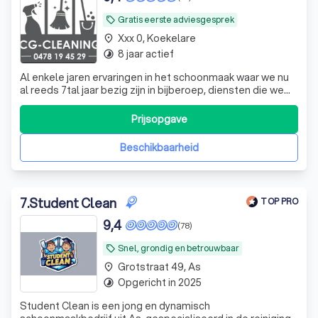
Gratis eerste adviesgesprek
local_offer
Xxx 0, Koekelare
place
8 jaar actief
timelapse
Al enkele jaren ervaringen in het schoonmaak waar we nu
al reeds 7tal jaar bezig zijn in bijberoep, diensten die we
aanbieden zijn Algemene schoonmaak van: Praktijken,
kantoren, gemeenschappelijke gedeeltes syndicus en
Prijsopgave
(appartementen...) opruiming en schoonmaak van
huizen/panden na verhuur, verbouw
Beschikbaarheid
7
.
Student Clean
TOP PRO
9,4
(78)
Snel, grondig en betrouwbaar
local_offer
Grotstraat 49, As
place
Opgericht in 2025
timelapse
Student Clean is een jong en dynamisch