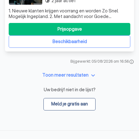
2 jaar actief
timelapse
1. Nieuwe klanten krijgen voorrang en worden Zo Snel
Mogelijk Ingepland. 2. Met aandacht voor Goede
Communicatie. 3. 100% Tevredenheidsgarantie. 4. Gebruik
van Regenafwerende Coating.
Prijsopgave
Beschikbaarheid
Bijgewerkt: 05/08/2026 om 16:56
info
keyboard_arrow_down
Toon meer resultaten
Uw bedrijf niet in de lijst?
Meld je gratis aan