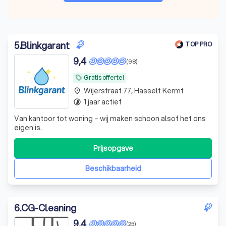
5
.
Blinkgarant
TOP PRO
9,4
(98)
Gratis offerte!
local_offer
Wijerstraat 77, Hasselt Kermt
place
1 jaar actief
timelapse
Van kantoor tot woning – wij maken schoon alsof het ons
eigen is.
Prijsopgave
Beschikbaarheid
6
.
CG-Cleaning
9,4
(25)