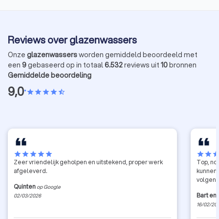
Reviews over glazenwassers
Onze
glazenwassers
worden gemiddeld beoordeeld met
een
9
gebaseerd op in totaal
6.532
reviews uit
10
bronnen
Gemiddelde beoordeling
9,0
•
star
star
star
star
star_half
star
star
star
star
star
star
star
sta
Zeer vriendelijk geholpen en uitstekend, proper werk
Top, no
afgeleverd.
kunnen 
volgend
Quinten
op Google
Bart en
02/03/2026
16/02/20