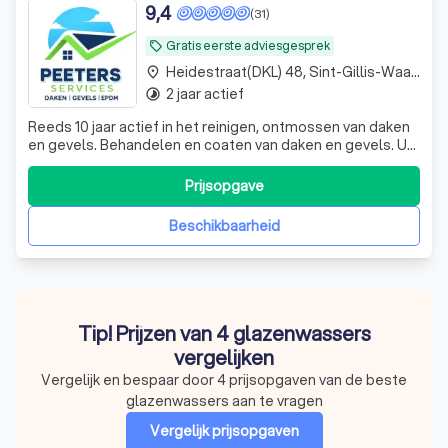
9,4
(31)
Gratis eerste adviesgesprek
local_offer
Heidestraat(DKL) 48, Sint-Gillis-Waas Meerdonk
place
2 jaar actief
timelapse
Reeds 10 jaar actief in het reinigen, ontmossen van daken
en gevels. Behandelen en coaten van daken en gevels. U
kan bij ons ook terecht voor het aanleggen, vernieuwen
van platte daken en plaatsen van nieuwe dakgoten.
Prijsopgave
Beschikbaarheid
Tip! Prijzen van 4 glazenwassers
vergelijken
Vergelijk en bespaar door 4 prijsopgaven van de beste
glazenwassers aan te vragen
Vergelijk prijsopgaven