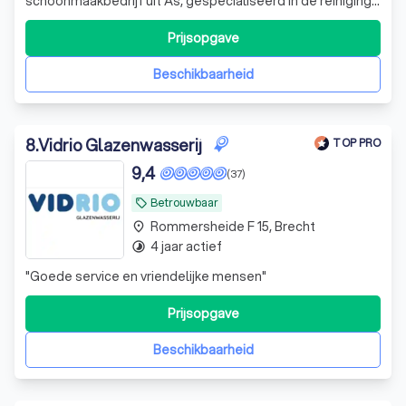
schoonmaakbedrijf uit As, gespecialiseerd in de reiniging
van ramen (zowel standaard als op hoogte),
zonnepanelen en meer. We werken met professionele
Prijsopgave
technieken zoals osmosewater, de klassieke methode en
watergeleidende stelen, waardoor we streeploos
Beschikbaarheid
resultaat
8
.
Vidrio Glazenwasserij
TOP PRO
9,4
(37)
Betrouwbaar
local_offer
Rommersheide F 15, Brecht
place
4 jaar actief
timelapse
"
Goede service en vriendelijke mensen
"
Prijsopgave
Beschikbaarheid