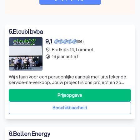
5
.
Elcubi bvba
9,1
(56)
Rietkolk 14, Lommel
place
16 jaar actief
timelapse
Wij staan voor een persoonlijke aanpak met uitstekende
service-na-verkoop. Jouw project is ons project en zo
werken wij steeds mét jou, niet vóór jou. Meer dan 11 jaar
ervaring in de sector, een uitstekende prijs-
Prijsopgave
kwaliteitverhouding én goede communicatie zorgen
ervoor dat je op elk moment begrijpt
Beschikbaarheid
6
.
Bollen Energy