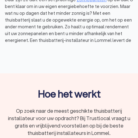
bent klaar om in uw eigen energiebehoefte te voorzien. Maar
wat nu op dagen dat het minder zonnig is? Met een
thuisbatterij slaat u de opgewekte energie op, om het op een
ander moment te gebruiken. Zo haalt u optimaal rendement
uit uw zonnepanelen en bent u minder afhankelijk van het
energienet. Een thuisbatterij-installateur in Lommel levert de
batterij en installeert hem bij u thuis. Dat is wel zo makkelijk,
en zo weet u dat de thuisaccu goed en veilig aangesloten is.
Via Trustlocal vraagt u eenvoudig offertes aan bij
thuisbatterij-installateurs bij u in de buurt. Wij hebben een top
10 samengesteld van bedrijven met de beste beoordelingen,
de juiste certificeringen en de meeste ervaring. Thuisaccu-
installateurs in Lommel hebben een gemiddelde Trustlocal-
Hoe het werkt
score van een 9.1, gebaseerd op deze factoren. Zo bent u
verzekerd van een professionele en veilige installatie. Lees
de ervaringen van anderen in maar liefst 1,626 reviews, vraag
Op zoek naar de meest geschikte thuisbatterij
offertes aan en kies eenvoudig de beste thuisbatterij-
installateur voor uw opdracht? Bij Trustlocal vraagt u
installateur.
gratis en vrijblijvend voorstellen op bij de beste
thuisbatterij installateurs in Lommel.