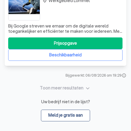
Werkgebied Lommel
place
Bij Google streven we ernaar om de digitale wereld
toegankelijker en efficiënter te maken voor iedereen. Met
ons uitgebreide Google Display Network, dat miljoenen
websites en mobiele applicaties omvat, bieden we
Prijsopgave
krachtige display-advertenties die niet alleen zichtbaar
zijn op onze eigen diensten zoa
Beschikbaarheid
Bijgewerkt: 06/08/2026 om 19:29
info
keyboard_arrow_down
Toon meer resultaten
Uw bedrijf niet in de lijst?
Meld je gratis aan