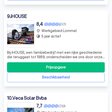
9
.
iHOUSE
8,4
(7)
Werkgebied Lommel
place
5 jaar actief
timelapse
Bij iHOUSE, een familiebedrijf met een rijke geschiedenis
die teruggaat tot 1989, onderscheiden we ons door onze
toewijding aan kwaliteit en detail in elektriciteitswerken.
Onze passie voor techniek en innovatie heeft ons doen
Prijsopgave
uitgroeien tot een vooraanstaand bedrijf in de sector. We
bieden een bree
Beschikbaarheid
10
.
Veca Solar Bvba
7,7
(2)