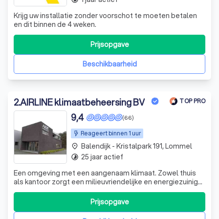
Krijg uw installatie zonder voorschot te moeten betalen
en dit binnen de 4 weken.
Prijsopgave
Beschikbaarheid
2
.
AIRLINE klimaatbeheersing BV
TOP PRO
9,4
(66)
Reageert binnen 1 uur
Balendijk - Kristalpark 191, Lommel
place
25 jaar actief
timelapse
Een omgeving met een aangenaam klimaat. Zowel thuis
als kantoor zorgt een milieuvriendelijke en energiezuinige
airconditioning/warmtepomp voor een verregaand
comfort, zowel koeling als verwarming.
Prijsopgave