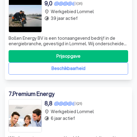
9,0
(31)
Werkgebied Lommel
place
39 jaar actief
timelapse
Bollen Energy BV is een toonaangevend bedrijf in de
energiebranche, gevestigd in Lommel. Wij onderscheiden
ons door onze expertise en toewijding aan duurzame
energieoplossingen. Onze missie is om de overgang naar
Prijsopgave
groene energie voor iedereen toegankelijk te maken. Wij
bieden een breed scala aan dien
Beschikbaarheid
7
.
Premium Energy
8,8
(21)
Werkgebied Lommel
place
6 jaar actief
timelapse