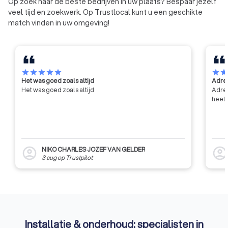
Op zoek naar de beste bedrijven in uw plaats? Bespaar jezelf
aan zijn leden, en h
veel tijd en zoekwerk. Op Trustlocal kunt u een geschikte
tot de algemene in
match vinden in uw omgeving!
ontwikkeling in de 
met name door mid
contractonderzoek
van de industrie en
star
star
star
star
star
star
sta
Het was goed zoals altijd
Adres
Het was goed zoals altijd
Adres
heel 
NIKO CHARLES JOZEF VAN GELDER
account_circle
account_circl
3 aug
op
Trustpilot
Installatie & onderhoud: specialisten in