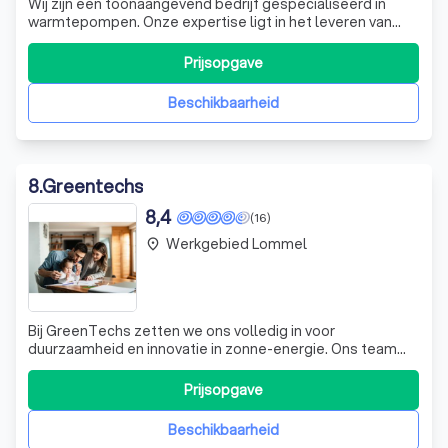
Wij zijn een toonaangevend bedrijf gespecialiseerd in
warmtepompen. Onze expertise ligt in het leveren van
topkwaliteit installaties en het bieden van uitmuntende
service na verkoop. Of het nu gaat om lucht-water
Prijsopgave
warmtepompen, zwembad warmtepompen,
vloerverwarming of ventilatie, wij zorgen voor een
Beschikbaarheid
8
.
Greentechs
8,4
(16)
Werkgebied Lommel
place
Bij GreenTechs zetten we ons volledig in voor
duurzaamheid en innovatie in zonne-energie. Ons team
van deskundigen levert niet alleen hoogwaardige
zonnepanelen, maar biedt ook een service die net zo
Prijsopgave
betrouwbaar is als onze producten. We onderscheiden
ons door onze toewijding aan kwaliteit en onze dr
Beschikbaarheid