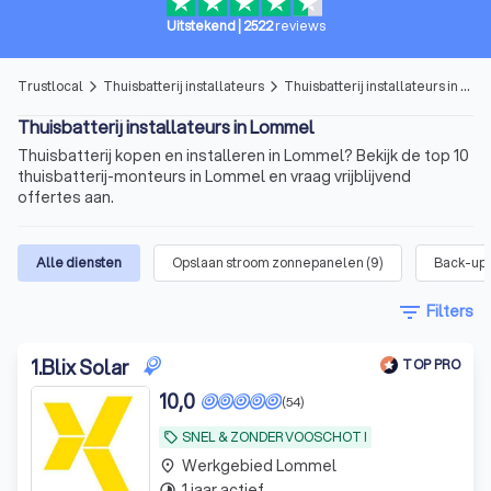
Uitstekend
|
2522
reviews
Trustlocal
Thuisbatterij installateurs
Thuisbatterij installateurs in Lommel
arrow_forward_ios
arrow_forward_ios
Thuisbatterij installateurs in Lommel
Thuisbatterij kopen en installeren in Lommel? Bekijk de top 10
thuisbatterij-monteurs in Lommel en vraag vrijblijvend
offertes aan.
Alle diensten
Opslaan stroom zonnepanelen
(
9
)
Back-up 
filter_list
Filters
1
.
Blix Solar
TOP PRO
10,0
(54)
SNEL & ZONDER VOOSCHOT !
local_offer
Werkgebied Lommel
place
1 jaar actief
timelapse