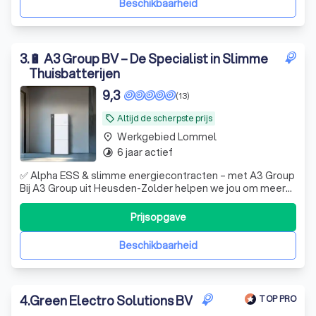
Beschikbaarheid
3
.
🔋 A3 Group BV – De Specialist in Slimme
Thuisbatterijen
9,3
(13)
Altijd de scherpste prijs
local_offer
Werkgebied Lommel
place
6 jaar actief
timelapse
✅ Alpha ESS & slimme energiecontracten – met A3 Group
Bij A3 Group uit Heusden-Zolder helpen we jou om meer
uit je energie te halen. Met een Alpha ESS-thuisbatterij en
een slim energiecontract bespaar je elke maand geld – én
Prijsopgave
heb je meer controle over je verbruik. 🔋 Waarom kiezen
voor Alpha ESS via
Beschikbaarheid
4
.
Green Electro Solutions BV
TOP PRO