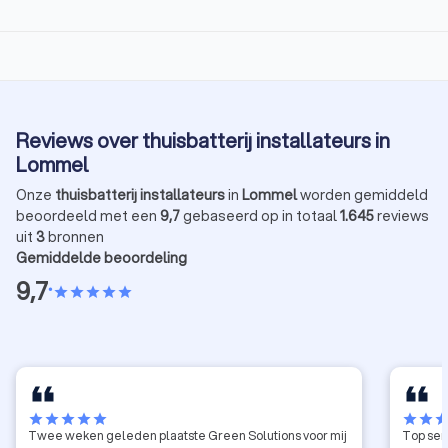
Reviews over thuisbatterij installateurs in
Lommel
Onze
thuisbatterij installateurs
in
Lommel
worden gemiddeld
beoordeeld met een
9,7
gebaseerd op in totaal
1.645
reviews
uit
3
bronnen
Gemiddelde beoordeling
9,7
•
star
star
star
star
star
star
star
star
star
star
star
star
sta
Twee weken geleden plaatste Green Solutions voor mij
Top ser