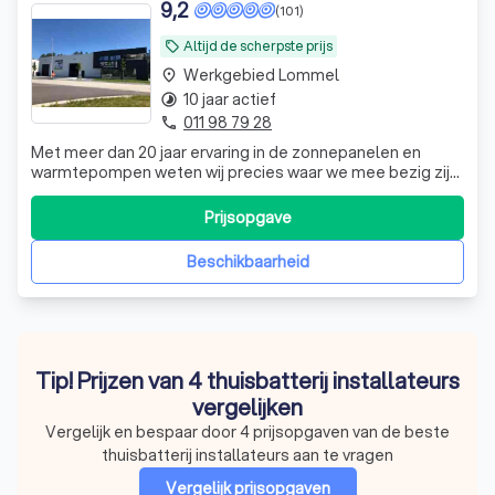
9,2
(101)
Altijd de scherpste prijs
local_offer
Werkgebied Lommel
place
10 jaar actief
timelapse
011 98 79 28
phone
Met meer dan 20 jaar ervaring in de zonnepanelen en
warmtepompen weten wij precies waar we mee bezig zijn.
We zijn dus geroutineerd, kennen ons vak en weten dat
goed en kwalitatief materiaal de basis vormen van een
Prijsopgave
perfecte projectafhandeling. Dat is ook precies de reden
waarom we niet geloven in
Beschikbaarheid
Tip! Prijzen van 4 thuisbatterij installateurs
vergelijken
Vergelijk en bespaar door 4 prijsopgaven van de beste
thuisbatterij installateurs aan te vragen
Vergelijk prijsopgaven