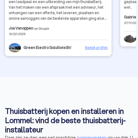
een laadpaal en een uitbreiding van mijn thuisbatterij.
geplaats
Van het maken van een afspraak met een adviseur, het
wel .
ontvangen van een offerte, het leveren, plaatsen en
Gabriel
online aanloggen van de bestelde apparaten ging alles
07/11/20
perfect. Bedankt Tine, Jos en Marvin voor de perfecte
Jos Vanoppen
op Google
afwerking van mijn installatie. JosV.
15/02/2026
Green Electro Solutions BV
Bekijk profiel
Thuisbatterij kopen en installeren in
Lommel: vind de beste thuisbatterij-
installateur
Daar zijn ze dan: een set prachtige
zonnepanelen
op uw dak. U