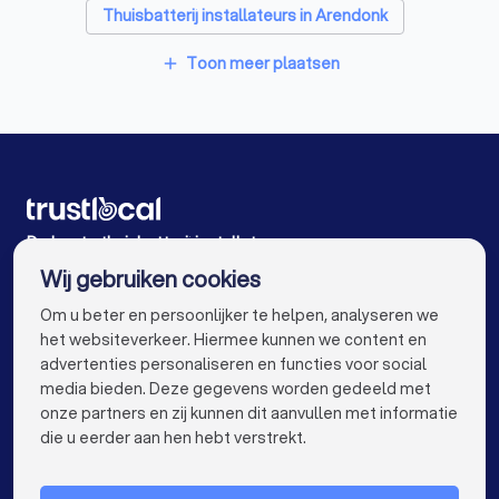
Thuisbatterij installateurs in Arendonk
Thuisbatterij installateurs in Houthalen-Helchteren
Toon meer plaatsen
add
Thuisbatterij installateurs in Geel
Thuisbatterij installateurs in Heusden-Zolder
Thuisbatterij installateurs in Turnhout
Thuisbatterij installateurs in Kasterlee Lichtaart
De beste thuisbatterij installateurs voor u
Wij gebruiken cookies
Thuisbatterij installateurs in Antwerpen
info@trustlocal.be
Om u beter en persoonlijker te helpen, analyseren we
Thuisbatterij installateurs in Gent
het websiteverkeer. Hiermee kunnen we content en
advertenties personaliseren en functies voor social
Thuisbatterij installateurs in Brugge
media bieden. Deze gegevens worden gedeeld met
onze partners en zij kunnen dit aanvullen met informatie
Thuisbatterij installateurs in Leuven
keyboard_arrow_down
VOOR PARTICULIEREN
die u eerder aan hen hebt verstrekt.
Thuisbatterij installateurs in Aalst
keyboard_arrow_down
VOOR BEDRIJVEN