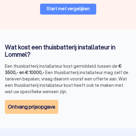
Start met vergelijken
Loodzuur vs. lithium-ion batterijen
De meeste moderne thuisbatterijen zijn lithium-ion batterijen.
Deze batterijen zijn efficiënter, gaan langer mee en laden
sneller op dan de oudere loodzuurbatterijen.
Lithium-ion:
Lange levensduur, hoog rendement, duurder
Wat kost een thuisbatterij installateur in
in aanschaf.
Loodzuur:
Goedkoper, maar minder efficiënt en een
Lommel?
kortere levensduur.
Een thuisbatterij installateur kost gemiddeld tussen de
€
3500
,-
en
€
10000
,-
Een thuisbatterij installateur mag zelf de
tarieven bepalen, vraag daarom vooraf een offerte aan. Wat
Waarom uw thuisbatterij laten installeren
een thuisbatterij installateur kost heeft ook te maken met
door een professionele installateur?
wat uw specifieke wensen zijn.
Een thuisbatterij installeren is geen eenvoudige klus. Het is
een technisch proces waarbij verschillende factoren een rol
Ontvang prijsopgave
spelen, zoals de capaciteit van de batterij, de aansluiting op
uw zonnepanelen en het elektrische netwerk van uw woning.
Daarom is het sterk aangeraden om een erkende installateur
in te schakelen.
Veilige en correcte installatie:
Een vakman zorgt voor