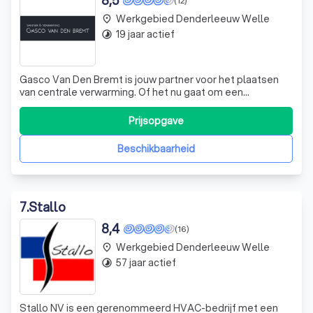
8,5
(12)
Werkgebied Denderleeuw Welle
place
19 jaar actief
timelapse
Gasco Van Den Bremt is jouw partner voor het plaatsen
van centrale verwarming. Of het nu gaat om een
verbouwing of nieuwbouw, op ons kan je rekenen. Wij
overleggen samen met jou het aantal radiatoren, welke
Prijsopgave
capaciteit en waar deze dienen te komen. Ook bespreken
we het type verwarmingsketel die het b
Beschikbaarheid
7
.
Stallo
8,4
(16)
Werkgebied Denderleeuw Welle
place
57 jaar actief
timelapse
Stallo NV is een gerenommeerd HVAC-bedrijf met een