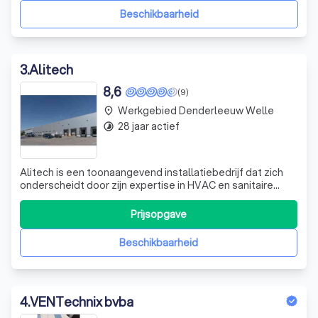
Beschikbaarheid
3
.
Alitech
8,6
(9)
Werkgebied Denderleeuw Welle
place
28 jaar actief
timelapse
Alitech is een toonaangevend installatiebedrijf dat zich
onderscheidt door zijn expertise in HVAC en sanitaire
technieken. Als familiebedrijf zijn we begonnen, maar door
onze toewijding en vakmanschap zijn we uitgegroeid tot
Prijsopgave
een gerespecteerde speler in de sector. Met meer dan 25
jaar ervaring hebbe
Beschikbaarheid
4
.
VENTechnix bvba