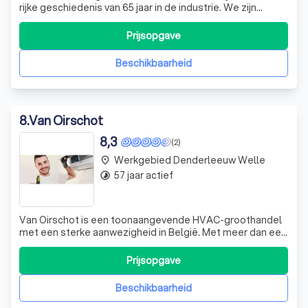
rijke geschiedenis van 65 jaar in de industrie. We zijn
gespecialiseerd in het installeren van HVAC-systemen
(Heating, Ventilation, Airconditioning) in grote openbare
Prijsopgave
en industriële gebouwen. Onze expertise en toewijding
aan kwaliteit hebben ons ond
Beschikbaarheid
8
.
Van Oirschot
8,3
(2)
Werkgebied Denderleeuw Welle
place
57 jaar actief
timelapse
Van Oirschot is een toonaangevende HVAC-groothandel
met een sterke aanwezigheid in België. Met meer dan een
halve eeuw ervaring in de branche, zijn we trots op onze
vooruitstrevende en moderne aanpak. We bieden
Prijsopgave
energie-efficiënte oplossingen voor ventilatie,
verwarming en sanitair, gericht op de pro
Beschikbaarheid