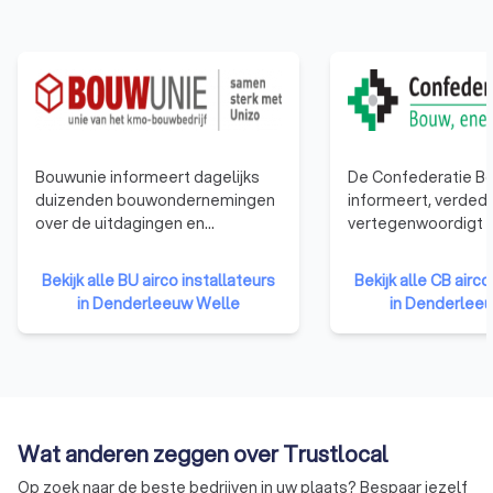
Bouwunie informeert dagelijks
De Confederatie Bo
duizenden bouwondernemingen
informeert, verdedi
over de uitdagingen en
vertegenwoordigt a
veranderingen in de bouwsector.
bouwbedrijven. Van
Bouwunie is er voor alle kmo-
éénmanszaken tot 
Bekijk alle BU airco installateurs
Bekijk alle CB airco
bedrijven en zelfstandige
bedrijven. De organ
in Denderleeuw Welle
in Denderlee
ondernemers uit de bouwsector.
vertegenwoordigt 
We behartigen de belangen bij
ondernemingen uit 
de overheid, in de media, de
publieke opinie en in het overleg
met de andere sociale partners.
Wat anderen zeggen over Trustlocal
Op zoek naar de beste bedrijven in uw plaats? Bespaar jezelf