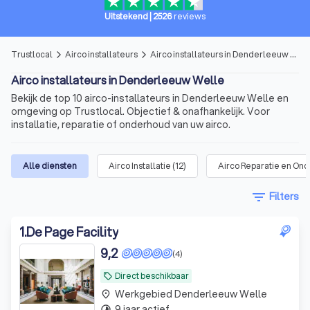
Uitstekend
|
2526
reviews
Trustlocal
Airco installateurs
Airco installateurs in Denderleeuw Welle
arrow_forward_ios
arrow_forward_ios
Airco installateurs in Denderleeuw Welle
Bekijk de top 10 airco-installateurs in Denderleeuw Welle en
omgeving op Trustlocal. Objectief & onafhankelijk. Voor
installatie, reparatie of onderhoud van uw airco.
Alle diensten
Airco Installatie
(
12
)
Airco Reparatie en On
filter_list
Filters
1
.
De Page Facility
9,2
(4)
Direct beschikbaar
local_offer
Werkgebied Denderleeuw Welle
place
9 jaar actief
timelapse