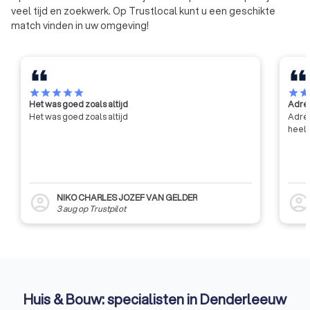
veel tijd en zoekwerk. Op Trustlocal kunt u een geschikte
match vinden in uw omgeving!
star
star
star
star
star
star
sta
Het was goed zoals altijd
Adres
Het was goed zoals altijd
Adres
heel 
NIKO CHARLES JOZEF VAN GELDER
account_circle
account_circl
3 aug
op
Trustpilot
Huis & Bouw: specialisten in Denderleeuw