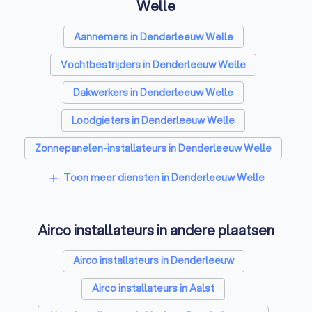
Welle
Aannemers in Denderleeuw Welle
Vochtbestrijders in Denderleeuw Welle
Dakwerkers in Denderleeuw Welle
Loodgieters in Denderleeuw Welle
Zonnepanelen-installateurs in Denderleeuw Welle
Vloerverwarming-installateurs in Denderleeuw Welle
Toon meer diensten in Denderleeuw Welle
add
Ramen en deuren specialisten in Denderleeuw Welle
Airco installateurs in andere plaatsen
Laadpaal installateurs in Denderleeuw Welle
Zonwering specialisten in Denderleeuw Welle
Airco installateurs in Denderleeuw
Schrijnwerkers in Denderleeuw Welle
Airco installateurs in Aalst