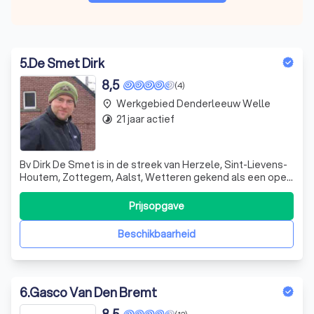
5
.
De Smet Dirk
8,5
(4)
Werkgebied Denderleeuw Welle
place
21 jaar actief
timelapse
Bv Dirk De Smet is in de streek van Herzele, Sint-Lievens-
Houtem, Zottegem, Aalst, Wetteren gekend als een open
bedrijf waar de klanten op een eerlijke en correcte wijze
de nodige informatie ontvangen aangaande de gevraagde
Prijsopgave
installatiewerken. Uitvoering van de werken verloopt
steeds volgens de voor
Beschikbaarheid
6
.
Gasco Van Den Bremt