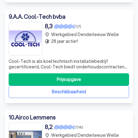
9
.
A.A. Cool-Tech bvba
8,3
(7)
Werkgebied Denderleeuw Welle
place
28 jaar actief
timelapse
Cool-Tech is als koeltechnisch installatiebedrijf
gecertificeerd, Cool-Tech biedt onderhoudscontracten
aan op maat voor alle types installaties die voldoen aan
de wettelijke eisen van een koelinstallatie.
Prijsopgave
Beschikbaarheid
10
.
Airco Lemmens
8,2
(16)
Werkgebied Denderleeuw Welle
place