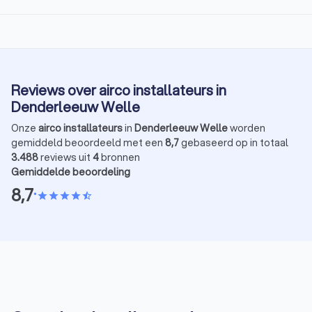
Reviews over airco installateurs in
Denderleeuw Welle
Onze
airco installateurs
in
Denderleeuw Welle
worden
gemiddeld beoordeeld met een
8,7
gebaseerd op in totaal
3.488
reviews uit
4
bronnen
Gemiddelde beoordeling
8,7
•
star
star
star
star
star_half