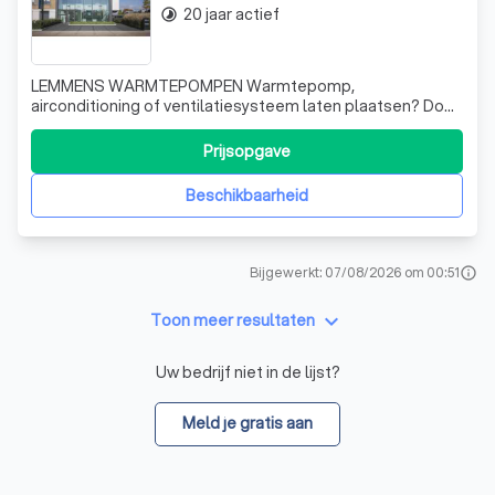
20 jaar actief
timelapse
LEMMENS WARMTEPOMPEN Warmtepomp,
airconditioning of ventilatiesysteem laten plaatsen? Doe
een beroep op Lemmens Warmtepompen. Wij zorgen
voor een vakkundige installatie van uw klimaatsysteem,
Prijsopgave
aangevuld met professioneel advies en een uitstekende
service.
Beschikbaarheid
Bijgewerkt: 07/08/2026 om 00:51
info
keyboard_arrow_down
Toon meer resultaten
Uw bedrijf niet in de lijst?
Meld je gratis aan