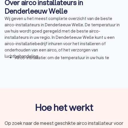
Over airco installateurs in
Denderleeuw Welle
Wij geven u het meest complete overzicht van de beste
airco-installateurs in Denderleeuw Welle. De temperatuur in
uw huis wordt goed geregeld met de beste airco-
installateurs in uw regio. In Denderleeuw Welle kunt u een
airco-installatiebedrijf inhuren voor het installeren of
onderhouden van een airco, of het verzorgen van
luchtbehandeling.
Airco-installatie: om de temperatuur in uw huis te
reguleren op warme dagen is een airco nodig. Cassete,
sateliet, monoblock? De airco-installateur kan u
adviseren over de beste keus voor uw situatie en het
gekozen systeem voor u installeren.
Airco-reparatie: airco kapot? Dat kan erg vervelend zijn,
vooral in de zomer. Gelukkig kunnen de geselecteerde
airco-installateurs dit gemakkelijk en snel voor u
Hoe het werkt
oplossen.
Luchtbehandeling: voor sommige ruimtes is het niet
voldoende om de temperatuur te reguleren. In ruimtes
Op zoek naar de meest geschikte airco installateur voor
waar bijvoorbeeld veel mensen bij elkaar komen is het