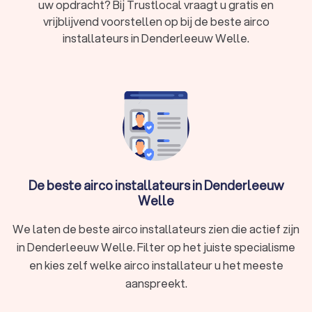
uw opdracht? Bij Trustlocal vraagt u gratis en
belangrijk om de luchtkwaliteit op peil te houden.
In Denderleeuw Welle hebben wij 69 goede airco-
vrijblijvend voorstellen op bij de beste airco
installateurs gevonden. De installatiebedrijven in
installateurs in Denderleeuw Welle.
Denderleeuw Welle hebben een gemiddelde
Trustlocal-score van een 8.7. Welk airco-
installatiebedrijf u ook kiest, via Trustlocal maakt u een
goede keuze voor uw huis. We kunnen u ook helpen door
direct prijsopgaven aan te vragen bij verschillende airco-
installateurs. Zo kunt u eenvoudig de airco-
installatiebedrijven vergelijken en de airco-installateur
kiezen die bij u past.
De beste airco installateurs in Denderleeuw
Welle
We laten de beste airco installateurs zien die actief zijn
in Denderleeuw Welle. Filter op het juiste specialisme
en kies zelf welke airco installateur u het meeste
aanspreekt.