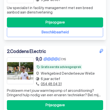
Uw specialist in facility management met een breed
aanbod aan dienstverlening
Prijsopgave
Beschikbaarheid
2
.
Coddens Electric
9,0
(15)
Gratis eerste adviesgesprek
local_offer
Werkgebied Denderleeuw Welle
place
6 jaar actief
timelapse
054 48 04 31
phone
Probleem met jouw warmtepomp of airconditioning?
Dringend hulp nodig van een ervaren technieker? Bel mij
op +32 472.996.116.
Prijsopgave