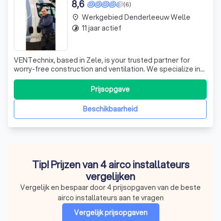
8,6
(6)
Werkgebied Denderleeuw Welle
place
11 jaar actief
timelapse
VENTechnix, based in Zele, is your trusted partner for
worry-free construction and ventilation. We specialize in
the comprehensive installation of your ventilation system,
starting with a detailed discussion about your project and
Prijsopgave
your specific needs. We then provide you with a
transparent, no-oblig
Beschikbaarheid
Tip! Prijzen van 4 airco installateurs
vergelijken
Vergelijk en bespaar door 4 prijsopgaven van de beste
airco installateurs aan te vragen
Vergelijk prijsopgaven