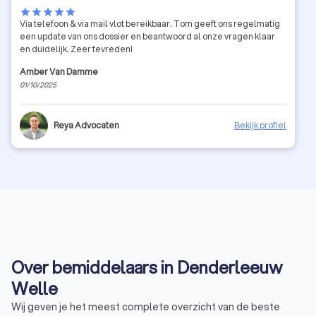
star
star
star
star
star
Via telefoon & via mail vlot bereikbaar. Tom geeft ons regelmatig
een update van ons dossier en beantwoord al onze vragen klaar
en duidelijk. Zeer tevreden!
Amber Van Damme
01/10/2025
Reya Advocaten
Bekijk profiel
Over bemiddelaars in Denderleeuw
Welle
Wij geven je het meest complete overzicht van de beste