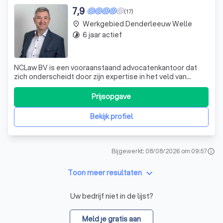
7,9
(17)
Werkgebied Denderleeuw Welle
place
6 jaar actief
timelapse
NCLaw BV is een vooraanstaand advocatenkantoor dat
zich onderscheidt door zijn expertise in het veld van
juridische dienstverlening. Wij zijn toegewijd aan het
leveren van hoogwaardige juridische diensten, met een
Prijsopgave
bijzondere focus op transparantie en integriteit. Onze
diensten zijn gebaseerd op een
Bekijk profiel
Bijgewerkt: 08/08/2026 om 09:57
info
keyboard_arrow_down
Toon meer resultaten
Uw bedrijf niet in de lijst?
Meld je gratis aan