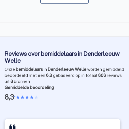
Reviews over bemiddelaars in Denderleeuw
Welle
Onze
bemiddelaars
in
Denderleeuw Welle
worden gemiddeld
beoordeeld met een
8,3
gebaseerd op in totaal
808
reviews
uit
6
bronnen
Gemiddelde beoordeling
8,3
•
star
star
star
star
star