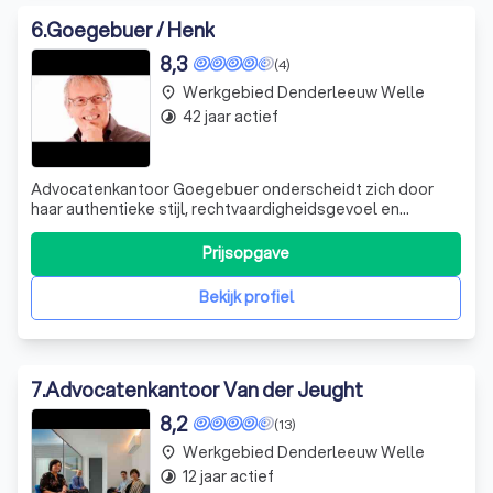
6
.
Goegebuer / Henk
8,3
(4)
Werkgebied Denderleeuw Welle
place
42 jaar actief
timelapse
Advocatenkantoor Goegebuer onderscheidt zich door
haar authentieke stijl, rechtvaardigheidsgevoel en
vechtlust. Met jarenlange ervaring in diverse
rechtsgebieden zoals familierecht, strafrecht en
Prijsopgave
bouwrecht, bieden we professioneel juridisch advies en
emotionele ondersteuning in moeilijke tijden. We
Bekijk profiel
7
.
Advocatenkantoor Van der Jeught
8,2
(13)
Werkgebied Denderleeuw Welle
place
12 jaar actief
timelapse