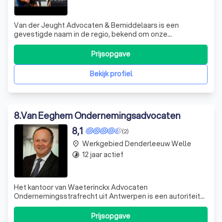
Van der Jeught Advocaten & Bemiddelaars is een
gevestigde naam in de regio, bekend om onze
kwalitatieve en oplossingsgerichte dienstverlening. Wij
zijn gespecialiseerd in diverse rechtsgebieden,
Prijsopgave
waaronder burgerlijk recht, invorderingen, strafrecht en
verkeer. Met 40 jaar praktijkervaring, voortdure
Bekijk profiel
8
.
Van Eeghem Ondernemingsadvocaten
8,1
(2)
Werkgebied Denderleeuw Welle
place
12 jaar actief
timelapse
Het kantoor van Waeterinckx Advocaten
Ondernemingsstrafrecht uit Antwerpen is een autoriteit
op het domein van het ondernemingsstrafrecht. Hun
expertise sluit aan op de onze, zodat we een completere
Prijsopgave