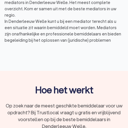
mediators in Denderleeuw Welle. Het meest complete
overzicht. Kom er samen uit met de beste mediators in uw
regio.
In Denderleeuw Welle kunt u bij een mediator terecht als u
een situatie zit waarin bemiddeld moet worden. Mediators
zijn onafhankelijke en professionele bemiddelaars en bieden
begeleiding bij het oplossen van (juridische) problemen
zonder dat ze daarbij een kant kiezen van één van de
betrokken partijen. Een mediator in Denderleeuw Welle kan u
bijvoorbeeld helpen bij:
Scheiding of uit elkaar gaan: voorkom een
vechtscheiding door bemiddeling waarbij de belangen
van de betrokken partijen even zwaar wegen.
Familieconflict: familieruzies of gezinsleden die elkaar
negeren kunnen met behulp van mediation opgelost
Hoe het werkt
worden.
Omgangsregeling of alimentatie: gezamenlijk de
omgangsregeling of alimentatie bepalen op basis van
Op zoek naar de meest geschikte bemiddelaar voor uw
de inkomens, de behoefte van de kinderen en de
opdracht? Bij Trustlocal vraagt u gratis en vrijblijvend
verdeling van de zorg.
voorstellen op bij de beste bemiddelaars in
Arbeidsconflict of ontslag: bemiddeling met een expert
Denderleeuw Welle.
of het gebied van de laatste wet- en regelgeving