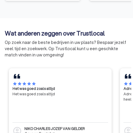
erkenning van oplei
permanente vormin
erkenning van de b
Wat anderen zeggen over Trustlocal
Op zoek naar de beste bedrijven in uw plaats? Bespaar jezelf
veel tijd en zoekwerk. Op Trustlocal kunt u een geschikte
match vinden in uw omgeving!
star
star
star
star
star
star
sta
Het was goed zoals altijd
Adres
Het was goed zoals altijd
Adres
heel 
NIKO CHARLES JOZEF VAN GELDER
account_circle
account_circl