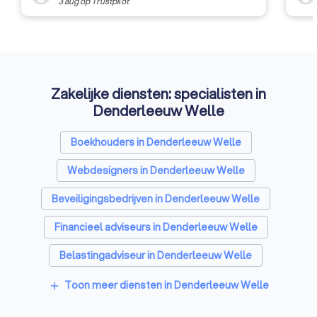
3 aug
op
Trustpilot
Zakelijke diensten: specialisten in
Denderleeuw Welle
Boekhouders in Denderleeuw Welle
Webdesigners in Denderleeuw Welle
Beveiligingsbedrijven in Denderleeuw Welle
Financieel adviseurs in Denderleeuw Welle
Belastingadviseur in Denderleeuw Welle
Videografen in Denderleeuw Welle
Toon meer diensten in Denderleeuw Welle
add