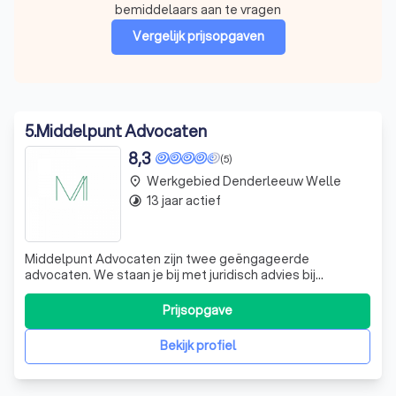
bemiddelaars aan te vragen
Vergelijk prijsopgaven
5
.
Middelpunt Advocaten
8,3
(5)
Werkgebied Denderleeuw Welle
place
13 jaar actief
timelapse
Middelpunt Advocaten zijn twee geëngageerde
advocaten. We staan je bij met juridisch advies bij
allerhande gerechtelijke procedures. We onderscheiden
ons door in eerste instantie bemiddeling na te streven.
Prijsopgave
Hierdoor kunnen we lange en dure procedures vaak
helpen vermijden. Elke zaak krijgt bij ons e
Bekijk profiel