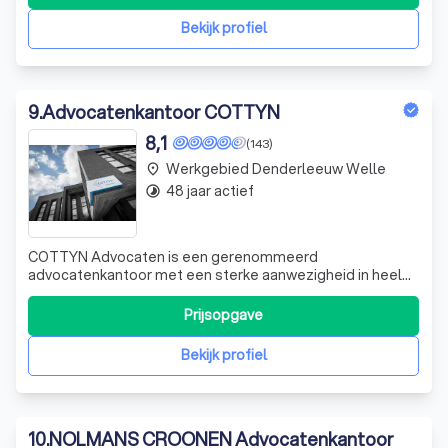
dienstverlening kunnen aanbieden en elkaars expertise
kunnen versterken door een doorgedreven kennisd
Bekijk profiel
9
.
Advocatenkantoor COTTYN
8,1
(143)
Werkgebied Denderleeuw Welle
place
48 jaar actief
timelapse
COTTYN Advocaten is een gerenommeerd
advocatenkantoor met een sterke aanwezigheid in heel
Europa. Met kantoren in Belgi
Prijsopgave
Bekijk profiel
10
.
NOLMANS CROONEN Advocatenkantoor