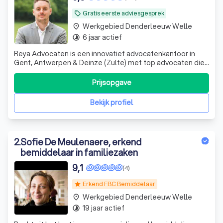
Gratis eerste adviesgesprek
local_offer
Werkgebied Denderleeuw Welle
place
6 jaar actief
timelapse
Reya Advocaten is een innovatief advocatenkantoor in
Gent, Antwerpen & Deinze (Zulte) met top advocaten die
ondernemers en particulieren over heel Vlaanderen
bijstaat met hun vragen en problemen rond verkeersrecht,
Prijsopgave
vastgoedrecht en ondernemingsrecht in brede zin.
Bekijk profiel
2
.
Sofie De Meulenaere, erkend
bemiddelaar in familiezaken
9,1
(4)
Erkend FBC Bemiddelaar
star
Werkgebied Denderleeuw Welle
place
19 jaar actief
timelapse