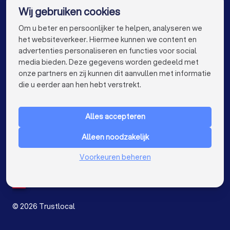
Wij gebruiken cookies
Bemiddelaars in Brugge
Bemiddelaars in Leuven
info@trustlocal.be
Om u beter en persoonlijker te helpen, analyseren we
Bemiddelaars in Mechelen
Bemiddelaars in Kortrijk
het websiteverkeer. Hiermee kunnen we content en
advertenties personaliseren en functies voor social
Bemiddelaars in Hasselt
media bieden. Deze gegevens worden gedeeld met
onze partners en zij kunnen dit aanvullen met informatie
Bemiddelaars in Sint-Niklaas
Bemiddelaars in Genk
keyboard_arrow_down
VOOR PARTICULIEREN
die u eerder aan hen hebt verstrekt.
Bemiddelaars in Roeselare
keyboard_arrow_down
VOOR BEDRIJVEN
Bemiddelaars in Beveren
Alles accepteren
keyboard_arrow_down
OVER TRUSTLOCAL
Bemiddelaars in Dendermonde
Alleen noodzakelijk
LAND
Nederland
Voorkeuren beheren
Bemiddelaars in Beringen
België
Duitsland
Bemiddelaars in Turnhout
Bemiddelaars in Dilbeek
Spanje
Bemiddelaars in Heist-op-den-Berg
©
2026
Trustlocal
Bemiddelaars in Sint-Truiden