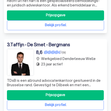
Recht uit het hart is een gespecialiseerd bemiddelings-
en juridisch advieskantoor. Als erkend bemiddelaar in
familiezaken én als erkend bemiddelaar in burgerlijke en
handelszaken kan ik bemiddelen in diverse domeinen:
Prijsopgave
familiale bemiddeling, echtscheidingsbemiddeling,
ouderschapsbemiddeling, burge
Bekijk profiel
3
.
Taffijn - De Smet - Bergmans
8,6
(9)
Werkgebied Denderleeuw Welle
place
23 jaar actief
timelapse
TDsB is een allround advocatenkantoor gesitueerd in de
Brusselse rand. Gevestigd te Dilbeek en met een
bijkantoor in het centrum van Halle, bevinden wij ons in het
hart van de regio’s Brussel en Halle-Vilvoorde. Het
Prijsopgave
kantoor is vlot bereikbaar via de grote invalswegen rond
Brussel en tevens via openb
Bekijk profiel