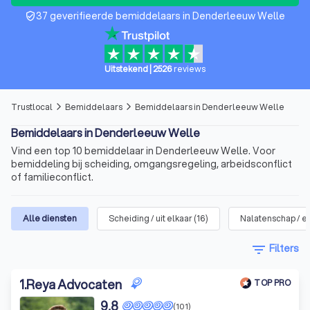
37 geverifieerde bemiddelaars in Denderleeuw Welle
verified_user
Uitstekend
|
2526
reviews
Trustlocal
Bemiddelaars
Bemiddelaars in Denderleeuw Welle
arrow_forward_ios
arrow_forward_ios
Bemiddelaars in Denderleeuw Welle
Vind een top 10 bemiddelaar in Denderleeuw Welle. Voor
bemiddeling bij scheiding, omgangsregeling, arbeidsconflict
of familieconflict.
Alle diensten
Scheiding / uit elkaar
(
16
)
Nalatenschap / er
filter_list
Filters
1
.
Reya Advocaten
TOP PRO
9,8
(101)