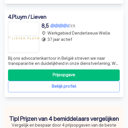
4
.
Pluym / Lieven
8,5
(7)
Werkgebied Denderleeuw Welle
place
37 jaar actief
timelapse
Bij ons advocatenkantoor in België streven we naar
transparantie en duidelijkheid in onze dienstverlening. We
begrijpen dat de kosten van juridische procedures vaak
een bron van zorg kunnen zijn. Daarom werken we met een
Prijsopgave
helder kosten- en ereloonbeleid, waarbij we onze cliënten
regelmatig op de hoog
Bekijk profiel
Tip! Prijzen van 4 bemiddelaars vergelijken
Vergelijk en bespaar door 4 prijsopgaven van de beste