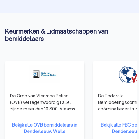
Keurmerken & Lidmaatschappen van
bemiddelaars
De Orde van Vlaamse Balies
De Federale
(OVB) vertegenwoordigt alle,
Bemiddelingscommi
zijnde meer dan 10.800, Vlaamse
coördinatiecentrum
advocaten en behartigt als
officiële beleidsui
beroepsorganisatie de belangen
beleidsbeïnvloede
Bekijk alle OVB bemiddelaars in
Bekijk alle FBC be
van de advocatuur in haar
voor bemiddeling in
Denderleeuw Welle
Denderleeuw
contacten met de overheden.
FBC staat als enige 