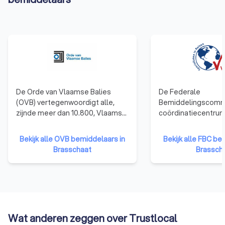
De Orde van Vlaamse Balies
De Federale
(OVB) vertegenwoordigt alle,
Bemiddelingscommi
zijnde meer dan 10.800, Vlaamse
coördinatiecentrum
advocaten en behartigt als
officiële beleidsui
beroepsorganisatie de belangen
beleidsbeïnvloede
Bekijk alle OVB bemiddelaars in
Bekijk alle FBC be
van de advocatuur in haar
voor bemiddeling in
Brasschaat
Brassch
contacten met de overheden.
FBC staat als enige 
erkenning van oplei
permanente vormin
erkenning van de b
Wat anderen zeggen over Trustlocal