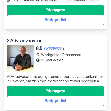
Loenhout (in het noorden van Antwerpen) zorgen wij elke
dag voor oplossingen voor onze particulieren en
Prijsopgave
bedrijven. Onze cliënt is onze eerste zorg, daarom staan
wij als kantoor niet enke
Bekijk profiel
3
.
Adv-advocaten
8,5
(6)
Werkgebied Brasschaat
place
38 jaar actief
timelapse
ADV-advocaten is een gerenommeerd advocatenkantoor
in Beveren, dat zich met trots richt op zowel bedrijven als
particulieren. Onze ervaren advocaten zijn
gespecialiseerd in een breed scala aan juridische
Prijsopgave
gebieden, waaronder aansprakelijkheid en verzekeringen,
contracten, vastgoed en bouw, zakenrecht
Bekijk profiel