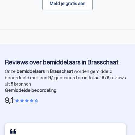
Meld je gratis aan
Reviews over bemiddelaars in Brasschaat
Onze
bemiddelaars
in
Brasschaat
worden gemiddeld
beoordeeld met een
9,1
gebaseerd op in totaal
678
reviews
uit
5
bronnen
Gemiddelde beoordeling
9,1
•
star
star
star
star
star_half