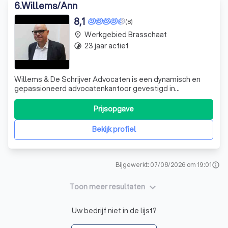
6
.
Willems/Ann
8,1
(8)
Werkgebied Brasschaat
place
23 jaar actief
timelapse
Willems & De Schrijver Advocaten is een dynamisch en
gepassioneerd advocatenkantoor gevestigd in
Antwerpen. Ons team bestaat uit ervaren advocaten die
zich hebben gespecialiseerd in diverse rechtsgebieden,
Prijsopgave
waaronder strafrecht, arbeidsrecht, jeugdrecht en
familierecht. Wij onderscheiden ons door onz
Bekijk profiel
Bijgewerkt: 07/08/2026 om 19:01
info
keyboard_arrow_down
Toon meer resultaten
Uw bedrijf niet in de lijst?