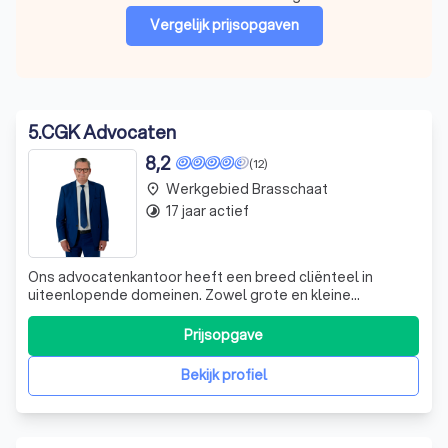
Vergelijk prijsopgaven
5
.
CGK Advocaten
8,2
(12)
Werkgebied Brasschaat
place
17 jaar actief
timelapse
Ons advocatenkantoor heeft een breed cliënteel in
uiteenlopende domeinen. Zowel grote en kleine
ondernemingen als particulieren doen beroep op onze
diensten. Ook voor legal interim management zijn wij
Prijsopgave
inzetbaar. Door de jaren heen hebben onze vennoten en
medewerkers van ons advocatenkantoor in Antwe
Bekijk profiel