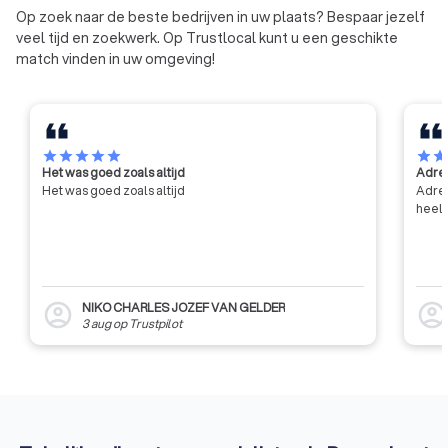
Op zoek naar de beste bedrijven in uw plaats? Bespaar jezelf
veel tijd en zoekwerk. Op Trustlocal kunt u een geschikte
match vinden in uw omgeving!
star
star
star
star
star
star
sta
Het was goed zoals altijd
Adres
Het was goed zoals altijd
Adres
heel 
NIKO CHARLES JOZEF VAN GELDER
account_circle
account_circl
3 aug
op
Trustpilot