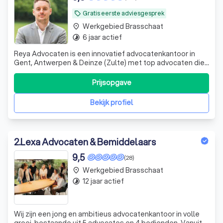
Gratis eerste adviesgesprek
local_offer
Werkgebied Brasschaat
place
6 jaar actief
timelapse
Reya Advocaten is een innovatief advocatenkantoor in
Gent, Antwerpen & Deinze (Zulte) met top advocaten die
ondernemers en particulieren over heel Vlaanderen
bijstaat met hun vragen en problemen rond verkeersrecht,
Prijsopgave
vastgoedrecht en ondernemingsrecht in brede zin.
Bekijk profiel
2
.
Lexa Advocaten & Bemiddelaars
9,5
(28)
Werkgebied Brasschaat
place
12 jaar actief
timelapse
Wij zijn een jong en ambitieus advocatenkantoor in volle
groei, bestaande uit 5 advocates en 4 bedienden. Vanuit