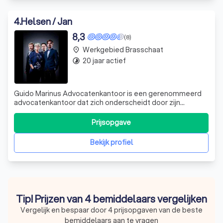
4
.
Helsen / Jan
8,3
(8)
Werkgebied Brasschaat
place
20 jaar actief
timelapse
Guido Marinus Advocatenkantoor is een gerenommeerd
advocatenkantoor dat zich onderscheidt door zijn
uitgebreide expertise en toewijding aan zijn cliënten. Met
bijna 40 jaar ervaring in de juridische sector, heeft Guido
Prijsopgave
Marinus zich gespecialiseerd in diverse domeinen van het
burgerlijk recht, waaron
Bekijk profiel
Tip! Prijzen van 4 bemiddelaars vergelijken
Vergelijk en bespaar door 4 prijsopgaven van de beste
bemiddelaars aan te vragen