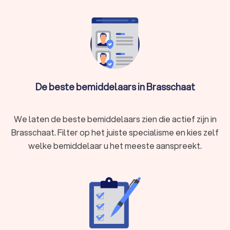
geluidsoverlast, een belemmerd uitzicht of problemen
met de erfafscheiding.
In Brasschaat hebben wij 24 goede mediators gevonden. De
mediators of bemiddelaars in Brasschaat hebben een
gemiddelde Trustlocal-score van een 8.7. Welke mediator u
ook kiest, via Trustlocal maakt u een goede keuze voor de
mediation. We kunnen u ook helpen door direct prijsopgaven
aan te vragen bij verschillende mediators. Zo kunt u
De beste bemiddelaars in Brasschaat
eenvoudig de mediators vergelijken en de mediator kiezen
die bij u past.
We laten de beste bemiddelaars zien die actief zijn in
Brasschaat. Filter op het juiste specialisme en kies zelf
welke bemiddelaar u het meeste aanspreekt.