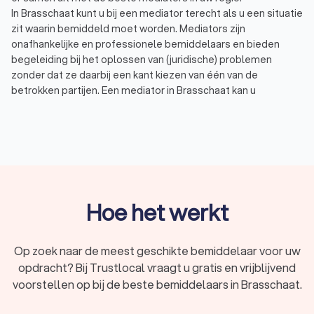
In Brasschaat kunt u bij een mediator terecht als u een situatie
zit waarin bemiddeld moet worden. Mediators zijn
onafhankelijke en professionele bemiddelaars en bieden
begeleiding bij het oplossen van (juridische) problemen
zonder dat ze daarbij een kant kiezen van één van de
betrokken partijen. Een mediator in Brasschaat kan u
bijvoorbeeld helpen bij:
Scheiding of uit elkaar gaan: voorkom een
vechtscheiding door bemiddeling waarbij de belangen
van de betrokken partijen even zwaar wegen.
Familieconflict: familieruzies of gezinsleden die elkaar
negeren kunnen met behulp van mediation opgelost
worden.
Omgangsregeling of alimentatie: gezamenlijk de
Hoe het werkt
omgangsregeling of alimentatie bepalen op basis van
de inkomens, de behoefte van de kinderen en de
verdeling van de zorg.
Op zoek naar de meest geschikte bemiddelaar voor uw
Arbeidsconflict of ontslag: bemiddeling met een expert
opdracht? Bij Trustlocal vraagt u gratis en vrijblijvend
of het gebied van de laatste wet- en regelgeving
voorstellen op bij de beste bemiddelaars in Brasschaat.
rondom arbeidsrecht.
Conflict met buren: Vind een gezamenlijke oplossing bij