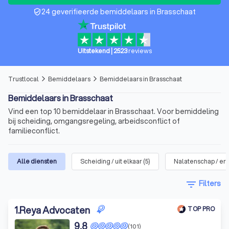
24 geverifieerde bemiddelaars in Brasschaat
verified_user
Uitstekend
|
2523
reviews
Trustlocal
Bemiddelaars
Bemiddelaars in Brasschaat
arrow_forward_ios
arrow_forward_ios
Bemiddelaars in Brasschaat
Vind een top 10 bemiddelaar in Brasschaat. Voor bemiddeling
bij scheiding, omgangsregeling, arbeidsconflict of
familieconflict.
Alle diensten
Scheiding / uit elkaar
(
5
)
Nalatenschap / erf
filter_list
Filters
1
.
Reya Advocaten
TOP PRO
9,8
(101)