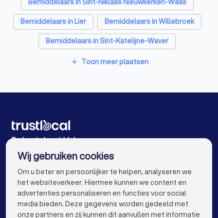
Bemiddelaars in Sint-Niklaas Nieuwkerken-Waas
Bemiddelaars in Lier
Bemiddelaars in Willebroek
Bemiddelaars in Sint-Katelijne-Waver
Bemiddelaars in Putte
Toon meer plaatsen
add
Bemiddelaars in Londerzeel Malderen
Bemiddelaars in Oud-Turnhout
Bemiddelaars in Westerlo
Bemiddelaars in Gent
Bemiddelaars in Brugge
Bemiddelaars in Leuven
De beste bemiddelaars voor u
Wij gebruiken cookies
Bemiddelaars in Aalst
Bemiddelaars in Mechelen
info@trustlocal.be
Om u beter en persoonlijker te helpen, analyseren we
Bemiddelaars in Kortrijk
Bemiddelaars in Hasselt
het websiteverkeer. Hiermee kunnen we content en
advertenties personaliseren en functies voor social
Bemiddelaars in Sint-Niklaas
Bemiddelaars in Genk
media bieden. Deze gegevens worden gedeeld met
onze partners en zij kunnen dit aanvullen met informatie
Bemiddelaars in Roeselare