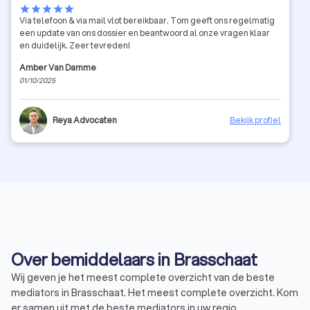
star
star
star
star
star
Via telefoon & via mail vlot bereikbaar. Tom geeft ons regelmatig
een update van ons dossier en beantwoord al onze vragen klaar
en duidelijk. Zeer tevreden!
Amber Van Damme
01/10/2025
Reya Advocaten
Bekijk profiel
Over bemiddelaars in Brasschaat
Wij geven je het meest complete overzicht van de beste
mediators in Brasschaat. Het meest complete overzicht. Kom
er samen uit met de beste mediators in uw regio.