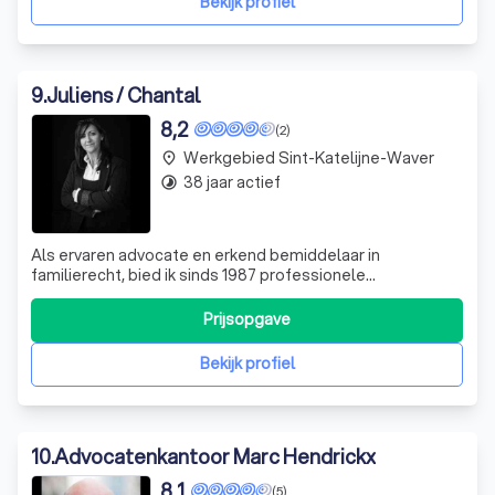
Bekijk profiel
9
.
Juliens / Chantal
8,2
(2)
Werkgebied Sint-Katelijne-Waver
place
38 jaar actief
timelapse
Als ervaren advocate en erkend bemiddelaar in
familierecht, bied ik sinds 1987 professionele
ondersteuning aan mensen die door een moeilijke periode
in hun leven gaan. Mijn specialisatie ligt in het begeleiden
Prijsopgave
van scheidingen, een gebeurtenis die vaak als zeer
ingrijpend wordt ervaren. Ik geloof ste
Bekijk profiel
10
.
Advocatenkantoor Marc Hendrickx
8,1
(5)