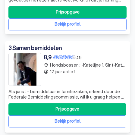
kwijt bent Ik begeleid volwassenen die opnieuw rust,
overzicht en beweging willen krijgen
Prijsopgave
Bekijk profiel
3
.
Samen bemiddelen
8,9
(23)
Hondsbossen ; -Katelijne 1, Sint-Katelijne-Waver
place
12 jaar actief
timelapse
Als jurist – bemiddelaar in familiezaken, erkend door de
Federale Bemiddelingscommissie, wil ik u graag helpen bij
het ontwarren en oplossen van geschillen en conflicten
om zo tot een goede regeling te komen voor alle partijen.
Prijsopgave
Een ander belangrijk voordeel van bemiddeling is dat de
partijen het ve
Bekijk profiel