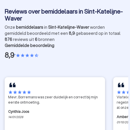
Reviews over bemiddelaars in Sint-Katelijne-
Waver
Onze
bemiddelaars
in
Sint-Katelijne-Waver
worden
gemiddeld beoordeeld met een
8,9
gebaseerd op in totaal
876
reviews uit
6
bronnen
Gemiddelde beoordeling
8,9
•
star
star
star
star
star_half
star
star
star
star
star
star
star
sta
Mevr. Borremans was zeer duidelijk en correct bij mijn
Via tele
eerste ontmoeting.
regelma
al onze 
Cynthia Joos
Amber 
14/01/2026
01/10/20