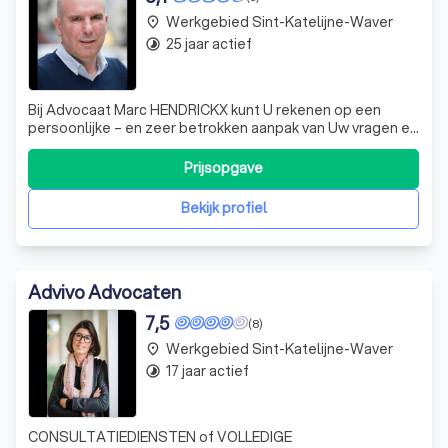
Werkgebied Sint-Katelijne-Waver
place
25 jaar actief
timelapse
Bij Advocaat Marc HENDRICKX kunt U rekenen op een
persoonlijke – en zeer betrokken aanpak van Uw vragen en
problematiek in diverse materies. Een persoonlijk
onderhoud en rechtstreeks contact zijn erg belangrijk bij
Prijsopgave
het door U gewenste advies, voor de door U benodigde
rechtsbijstand en/of in de onder
Bekijk profiel
Advivo Advocaten
7,5
(8)
Werkgebied Sint-Katelijne-Waver
place
17 jaar actief
timelapse
CONSULTATIEDIENSTEN of VOLLEDIGE