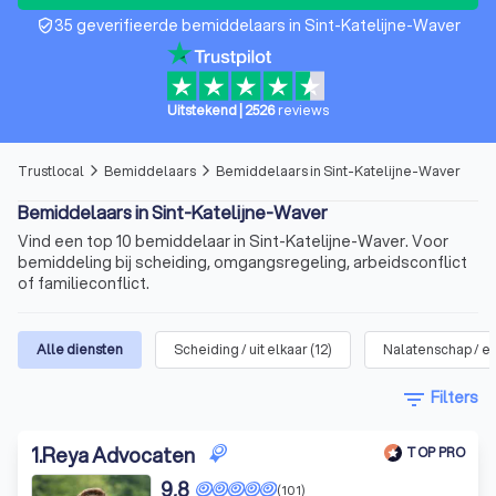
35 geverifieerde bemiddelaars in Sint-Katelijne-Waver
verified_user
Uitstekend
|
2526
reviews
Trustlocal
Bemiddelaars
Bemiddelaars in Sint-Katelijne-Waver
arrow_forward_ios
arrow_forward_ios
Bemiddelaars in Sint-Katelijne-Waver
Vind een top 10 bemiddelaar in Sint-Katelijne-Waver. Voor
bemiddeling bij scheiding, omgangsregeling, arbeidsconflict
of familieconflict.
Alle diensten
Scheiding / uit elkaar
(
12
)
Nalatenschap / er
filter_list
Filters
1
.
Reya Advocaten
TOP PRO
9,8
(101)