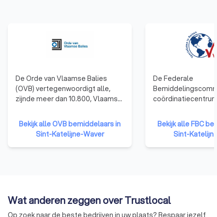
De Orde van Vlaamse Balies
De Federale
(OVB) vertegenwoordigt alle,
Bemiddelingscommi
zijnde meer dan 10.800, Vlaamse
coördinatiecentrum
advocaten en behartigt als
officiële beleidsui
beroepsorganisatie de belangen
beleidsbeïnvloede
Bekijk alle OVB bemiddelaars in
Bekijk alle FBC be
van de advocatuur in haar
voor bemiddeling in
Sint-Katelijne-Waver
Sint-Katelij
contacten met de overheden.
FBC staat als enige 
erkenning van oplei
permanente vormin
erkenning van de b
Wat anderen zeggen over Trustlocal
Op zoek naar de beste bedrijven in uw plaats? Bespaar jezelf