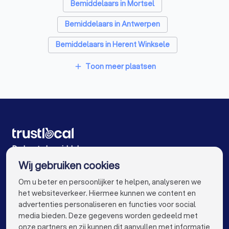
Bemiddelaars in Mortsel
Bemiddelaars in Antwerpen
Bemiddelaars in Herent Winksele
Bemiddelaars in Londerzeel Malderen
Toon meer plaatsen
add
Bemiddelaars in Zaventem
Bemiddelaars in Leuven
Bemiddelaars in Leuven Heverlee
Bemiddelaars in Gent
Bemiddelaars in Brugge
Bemiddelaars in Aalst
Bemiddelaars in Mechelen
De beste bemiddelaars voor u
Wij gebruiken cookies
Bemiddelaars in Kortrijk
Bemiddelaars in Hasselt
info@trustlocal.be
Om u beter en persoonlijker te helpen, analyseren we
Bemiddelaars in Sint-Niklaas
Bemiddelaars in Genk
het websiteverkeer. Hiermee kunnen we content en
advertenties personaliseren en functies voor social
Bemiddelaars in Roeselare
media bieden. Deze gegevens worden gedeeld met
onze partners en zij kunnen dit aanvullen met informatie
Bemiddelaars in Beveren