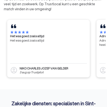
veel tijd en zoekwerk. Op Trustlocal kunt u een geschikte
match vinden in uw omgeving!
star
star
star
star
star
star
sta
Het was goed zoals altijd
Adres
Het was goed zoals altijd
Adres
heel 
NIKO CHARLES JOZEF VAN GELDER
account_circle
account_circl
3 aug
op
Trustpilot
Zakelijke diensten: specialisten in Sint-