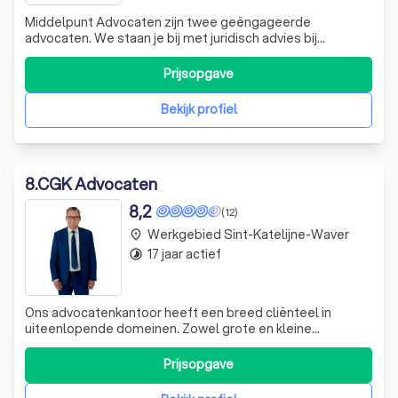
Middelpunt Advocaten zijn twee geëngageerde
advocaten. We staan je bij met juridisch advies bij
allerhande gerechtelijke procedures. We onderscheiden
ons door in eerste instantie bemiddeling na te streven.
Prijsopgave
Hierdoor kunnen we lange en dure procedures vaak
helpen vermijden. Elke zaak krijgt bij ons e
Bekijk profiel
8
.
CGK Advocaten
8,2
(12)
Werkgebied Sint-Katelijne-Waver
place
17 jaar actief
timelapse
Ons advocatenkantoor heeft een breed cliënteel in
uiteenlopende domeinen. Zowel grote en kleine
ondernemingen als particulieren doen beroep op onze
diensten. Ook voor legal interim management zijn wij
Prijsopgave
inzetbaar. Door de jaren heen hebben onze vennoten en
medewerkers van ons advocatenkantoor in Antwe