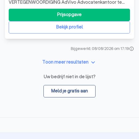
VERTEGENWOORDIGING AdVivo Advocatenkantoor te
Herent is opgericht door Dominik Pauwels . Dominik
Pauwels en Pieter Lemmens hebben jarenlange ervaring
Prijsopgave
opgebouwd als juridische raadgevers van de private
parkeerbedrijven, concessiehouders van locale besturen
Bekijk profiel
en als hu
Bijgewerkt: 08/08/2026 om 17:19
info
keyboard_arrow_down
Toon meer resultaten
Uw bedrijf niet in de lijst?
Meld je gratis aan