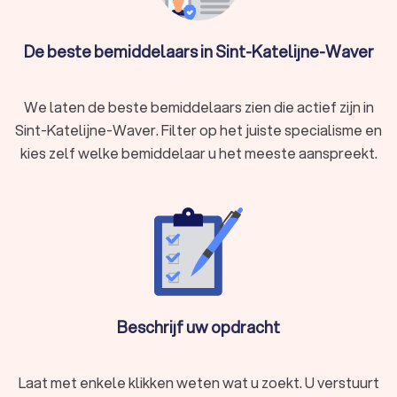
Welke mediator u ook kiest, via Trustlocal maakt u een goede
keuze voor de mediation. We kunnen u ook helpen door direct
De beste bemiddelaars in Sint-Katelijne-Waver
prijsopgaven aan te vragen bij verschillende mediators. Zo
kunt u eenvoudig de mediators vergelijken en de mediator
kiezen die bij u past.
We laten de beste bemiddelaars zien die actief zijn in
Sint-Katelijne-Waver. Filter op het juiste specialisme en
kies zelf welke bemiddelaar u het meeste aanspreekt.
Beschrijf uw opdracht
Laat met enkele klikken weten wat u zoekt. U verstuurt