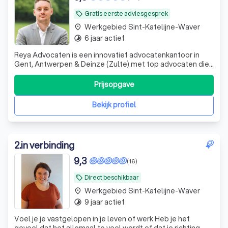
Gratis eerste adviesgesprek
local_offer
Werkgebied Sint-Katelijne-Waver
place
6 jaar actief
timelapse
Reya Advocaten is een innovatief advocatenkantoor in
Gent, Antwerpen & Deinze (Zulte) met top advocaten die
ondernemers en particulieren over heel Vlaanderen
bijstaat met hun vragen en problemen rond verkeersrecht,
Prijsopgave
vastgoedrecht en ondernemingsrecht in brede zin.
Bekijk profiel
2
.
in verbinding
9,3
(16)
Direct beschikbaar
local_offer
Werkgebied Sint-Katelijne-Waver
place
9 jaar actief
timelapse
Voel je je vastgelopen in je leven of werk Heb je het
gevoel dat het allemaal te veel wordt of dat je richting