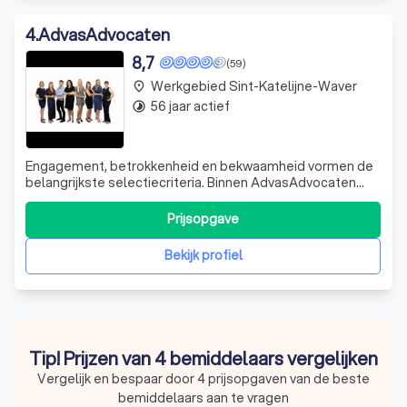
4
.
AdvasAdvocaten
8,7
(59)
Werkgebied Sint-Katelijne-Waver
place
56 jaar actief
timelapse
Engagement, betrokkenheid en bekwaamheid vormen de
belangrijkste selectiecriteria. Binnen AdvasAdvocaten
werken de advocaten nauw samen. Elk dossier wordt
gezamenlijk – en strikt vertrouwelijk – besproken op het
Prijsopgave
interne advocatenoverleg. Deze aanpak vergroot de
kwaliteit van de dossiers. Zes advocat
Bekijk profiel
Tip! Prijzen van 4 bemiddelaars vergelijken
Vergelijk en bespaar door 4 prijsopgaven van de beste
bemiddelaars aan te vragen