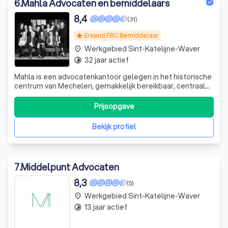
6
.
Mahla Advocaten en bemiddelaars
8,4
(31)
Erkend FBC Bemiddelaar
star
Werkgebied Sint-Katelijne-Waver
place
32 jaar actief
timelapse
Mahla is een advocatenkantoor gelegen in het historische
centrum van Mechelen, gemakkelijk bereikbaar, centraal
tussen Antwerpen en Brussel. Met Mahla staan wij midden
in de samenleving en herkennen wij snel uw problemen.
Prijsopgave
Met persoonlijke betrokkenheid pakken wij uw zaken
doelgericht aan en stre
Bekijk profiel
7
.
Middelpunt Advocaten
8,3
(5)
Werkgebied Sint-Katelijne-Waver
place
13 jaar actief
timelapse