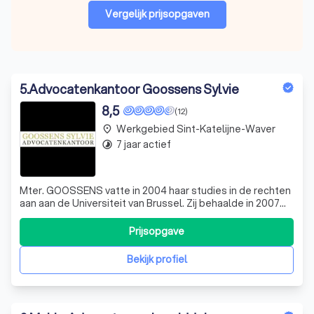
Vergelijk prijsopgaven
5
.
Advocatenkantoor Goossens Sylvie
8,5
(12)
Werkgebied Sint-Katelijne-Waver
place
7 jaar actief
timelapse
Mter. GOOSSENS vatte in 2004 haar studies in de rechten
aan aan de Universiteit van Brussel. Zij behaalde in 2007
haar diploma van Bachelor in de Rechten. In 2009
behaalde zij het diploma van Master in de Rechten aan de
Prijsopgave
Universiteit van Antwerpen. Als specialisatie koos zij voor
sociaal – ondernemi
Bekijk profiel