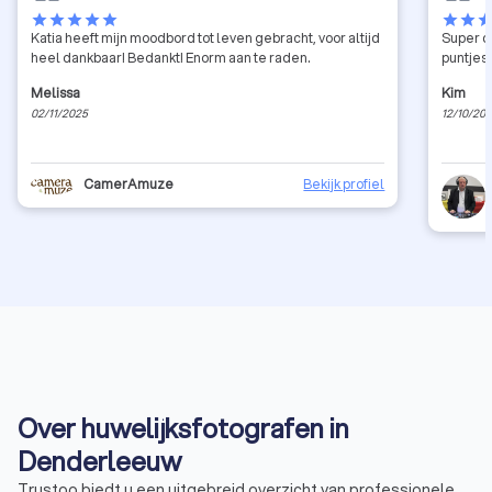
star
star
star
star
star
star
star
sta
Katia heeft mijn moodbord tot leven gebracht, voor altijd
Super di
heel dankbaar! Bedankt! Enorm aan te raden.
puntjes
Melissa
Kim
02/11/2025
12/10/20
CamerAmuze
Bekijk profiel
Over huwelijksfotografen in
Denderleeuw
Trustoo biedt u een uitgebreid overzicht van professionele