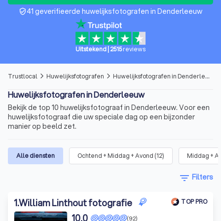
41 geverifieerde huwelijksfotografen in Denderleeuw
verified_user
Uitstekend
|
2515
reviews
Trustlocal
Huwelijksfotografen
Huwelijksfotografen in Denderleeuw
arrow_forward_ios
arrow_forward_ios
Huwelijksfotografen in Denderleeuw
Bekijk de top 10 huwelijksfotograaf in Denderleeuw. Voor een
huwelijksfotograaf die uw speciale dag op een bijzonder
manier op beeld zet.
Alle diensten
Ochtend + Middag + Avond
(
12
)
Middag + A
filter_list
Filters
1
.
William Linthout fotografie
TOP PRO
10,0
(92)