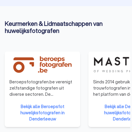
Keurmerken & Lidmaatschappen van
huwelijksfotografen
Beroepsfotografen.be verenigt
Sinds 2014 gebruik
zelfstandige fotografen uit
trouwfotografen in
diverse sectoren. De
het platform van d
beroepsvereniging komt op voor
Wedding Photogra
de belangen van haar leden bij
Bekijk alle Beroepsfot
collega's te ontmo
Bekijk alle D
regionale, nationale en
huwelijksfotografen in
inspireren, online en
huwelijksfoto
internationale overheden en het
Denderleeuw
Leren van elkaar en
Denderl
publiek. Daarnaast organiseert zij
om samen het nivea
workshops,
professionele trou