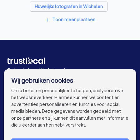
Huwelijksfotografen in Wichelen
Huwelijksfotografen in Merchtem
Toon meer plaatsen
add
Huwelijksfotografen in Buggenhout
Huwelijksfotografen in Geraardsbergen
Huwelijksfotografen in Lokeren
Huwelijksfotografen in Gavere Baaigem
De beste huwelijksfotografen voor u
Wij gebruiken cookies
Huwelijksfotografen in Antwerpen
info@trustlocal.be
Om u beter en persoonlijker te helpen, analyseren we
Huwelijksfotografen in Gent
het websiteverkeer. Hiermee kunnen we content en
advertenties personaliseren en functies voor social
Huwelijksfotografen in Brugge
media bieden. Deze gegevens worden gedeeld met
onze partners en zij kunnen dit aanvullen met informatie
Huwelijksfotografen in Leuven
keyboard_arrow_down
VOOR PARTICULIEREN
die u eerder aan hen hebt verstrekt.
Huwelijksfotografen in Mechelen
keyboard_arrow_down
VOOR BEDRIJVEN