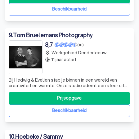
gewoon zomaar? Voor alles wat met fotografie of
grafische vormgeving te maken heeft, kan je
Beschikbaarheid
9
.
Tom Bruelemans Photography
8,7
(10)
Werkgebied Denderleeuw
place
11 jaar actief
timelapse
Bij Hedwig & Evelien stap je binnen in een wereld van
creativiteit en warmte. Onze studio ademt een sfeer uit
die je meteen op je gemak stelt. We nemen de tijd om
doordachte foto's te maken, met een prachtig
Prijsopgave
eindresultaat als gevolg. Onze klanten prijzen ons om
onze leuke babbels en de gezellige sfe
Beschikbaarheid
10
.
Hoebeke / Sammy