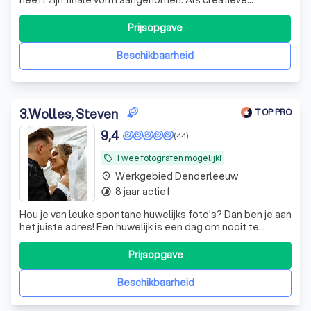
duizendpoot heb ik altijd een zwak gehad voor het
creëren van beelden. Tekenen, later ook schilderen
Prijsopgave
konden me de buitenwereld doen vergeten. Een rode
draad is altijd fotografie geweest. Ik kan
Beschikbaarheid
3
.
Wolles, Steven
TOP PRO
9,4
(44)
Twee fotografen mogelijk!
local_offer
Werkgebied Denderleeuw
place
8 jaar actief
timelapse
Hou je van leuke spontane huwelijks foto's? Dan ben je aan
het juiste adres! Een huwelijk is een dag om nooit te
vergeten en die leg ik met veel plezier vast!
Prijsopgave
Beschikbaarheid