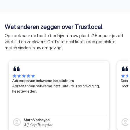
bijscholingsinitiatieven,
te blijven verhogen.
ervaringsuitwisselingen en
bruidsparen laten 
studiereizen. De
het kiezen van een
kwaliteitsverhoging, de promotie
professionele trou
Wat anderen zeggen over Trustlocal
van de fotografie en de
de beste investering
Op zoek naar de beste bedrijven in uw plaats? Bespaar jezelf
collegialiteit tussen
doen.
veel tijd en zoekwerk. Op Trustlocal kunt u een geschikte
vakfotografen staan daarbij
match vinden in uw omgeving!
voorop.
star
star
star
star
star
star
sta
Adressen van bekwame installateurs
Door 
Adressen van bekwame installateurs. Top opvolging,
Door 
heel tevreden.
Marc Verheyen
account_circle
account_circl
31 jul
op
Trustpilot