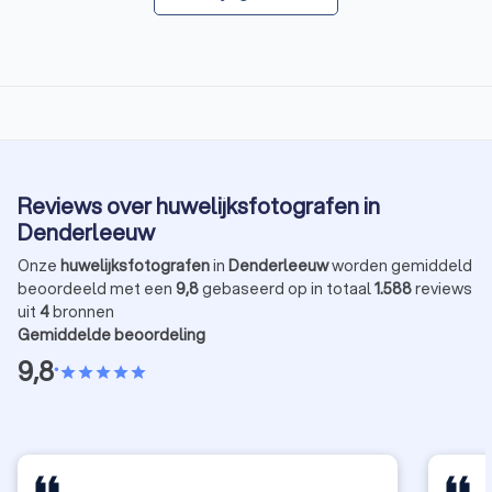
Reviews over huwelijksfotografen in
Denderleeuw
Onze
huwelijksfotografen
in
Denderleeuw
worden gemiddeld
beoordeeld met een
9,8
gebaseerd op in totaal
1.588
reviews
uit
4
bronnen
Gemiddelde beoordeling
9,8
•
star
star
star
star
star