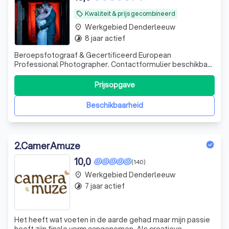
Kwaliteit & prijs gecombineerd
local_offer
Werkgebied Denderleeuw
place
8 jaar actief
timelapse
Beroepsfotograaf & Gecertificeerd European
Professional Photographer. Contactformulier beschikbaar
op www.williamlinthouthuwelijksfotografie.be of
www.williamlinthoutfotografie.com Niet BTW plichtig
Prijsopgave
Beschikbaarheid
2
.
CamerAmuze
10,0
(140)
Werkgebied Denderleeuw
place
7 jaar actief
timelapse
Het heeft wat voeten in de aarde gehad maar mijn passie
heeft zijn finale vorm aangenomen. Als creatieve