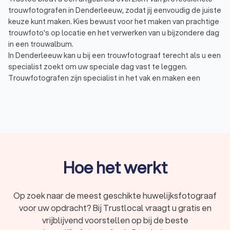
trouwfotografen in Denderleeuw, zodat jij eenvoudig de juiste
keuze kunt maken. Kies bewust voor het maken van prachtige
trouwfoto's op locatie en het verwerken van u bijzondere dag
in een trouwalbum.
In Denderleeuw kan u bij een trouwfotograaf terecht als u een
specialist zoekt om uw speciale dag vast te leggen.
Trouwfotografen zijn specialist in het vak en maken een
prachtig trouwalbum die u voor altijd doet herinneringen aan
uw trouwdag. De opties waarbij u een trouwfotograaf in
Denderleeuw kunt inzetten zijn eindeloos. Een
trouwfotograaf in Denderleeuw kunt u bijvoorbeeld helpen bij:
Een fotoshoot met het echtpaar en de familie
Sfeerfotografie tijdens de trouwdag voor een dagdeel
of hele dag
Het aanleveren van een trouwalbum met al het
Hoe het werkt
beeldmateriaal
In Denderleeuw hebben wij 41 goede trouwfotografen
gevonden. De trouwfotografen in Denderleeuw hebben een
Op zoek naar de meest geschikte huwelijksfotograaf
gemiddelde Trustlocal-score van een 9.1. Welke specialist u
voor uw opdracht? Bij Trustlocal vraagt u gratis en
ook kiest, via Trustlocalmaak je een goede keuze voor de
vrijblijvend voorstellen op bij de beste
trouwfotograaf. We kunnen u ook helpen door direct