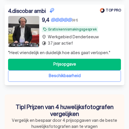
4
.
discobar ambi
TOP PRO
9,4
(61)
Gratis kennismakingsgesprek
local_offer
Werkgebied Denderleeuw
place
37 jaar actief
timelapse
"
Heel vriendelijk en duidelijk hoe alles gaat verlopen.
"
Prijsopgave
Beschikbaarheid
Tip! Prijzen van 4 huwelijksfotografen
vergelijken
Vergelijk en bespaar door 4 prijsopgaven van de beste
huwelijksfotografen aan te vragen