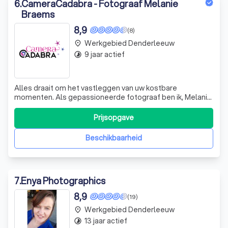
6
.
CameraCadabra - Fotograaf Melanie
Braems
8,9
(8)
Werkgebied Denderleeuw
place
9 jaar actief
timelapse
Alles draait om het vastleggen van uw kostbare
momenten. Als gepassioneerde fotograaf ben ik, Melanie
Braems, gespecialiseerd in het creëren van uw kostbare
herinneringen.
Prijsopgave
Beschikbaarheid
7
.
Enya Photographics
8,9
(19)
Werkgebied Denderleeuw
place
13 jaar actief
timelapse