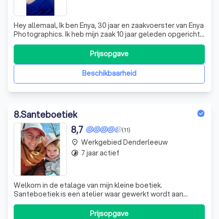
Hey allemaal, Ik ben Enya, 30 jaar en zaakvoerster van Enya
Photographics. Ik heb mijn zaak 10 jaar geleden opgericht.
Ik wil dat mijn zaak een weerspiegeling is van de persoon
die ik ben. Zodat mensen ook mij zien als aanspreekpunt ,
Prijsopgave
als een persoon. Als fotograaf vind ik het belangrijk dat
mens
Beschikbaarheid
8
.
Santeboetiek
8,7
(11)
Werkgebied Denderleeuw
place
7 jaar actief
timelapse
Welkom in de etalage van mijn kleine boetiek.
Santeboetiek is een atelier waar gewerkt wordt aan
beelden. Zwartwit of in kleur. Klassiek of modern. Heb je
iets te vieren, aan te kondigen of mag het even ook
Prijsopgave