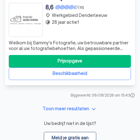
8,6
(15)
Werkgebied Denderleeuw
place
28 jaar actief
timelapse
Welkom bij Sammy's Fotografie, uw betrouwbare partner
voor al uw fotografiebehoeften. Als gepassioneerde
fotografe onderscheid ik mij door mijn veelzijdigheid en
toewijding aan het vak. Mijn liefde voor fotografie komt tot
Prijsopgave
uiting in elk beeld dat ik vastleg, waarbij ik streef naar
perfectie en origi
Beschikbaarheid
Bijgewerkt: 06/08/2026 om 15:43
info
keyboard_arrow_down
Toon meer resultaten
Uw bedrijf niet in de lijst?
Meld je gratis aan