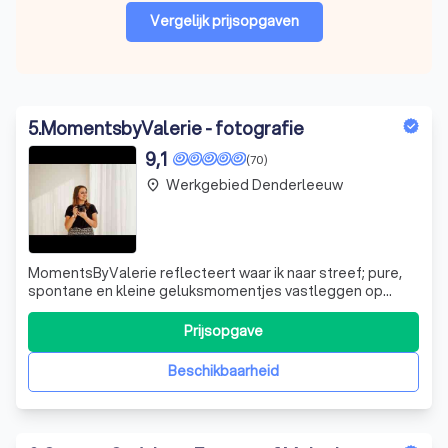
Vergelijk prijsopgaven
5
.
MomentsbyValerie - fotografie
9,1
(70)
Werkgebied Denderleeuw
place
MomentsByValerie reflecteert waar ik naar streef; pure,
spontane en kleine geluksmomentjes vastleggen op
beeld en hiervan een waardevolle herinnering maken voor
altijd. Van liefde, nieuw leven tot familie's - ik leg al jouw
Prijsopgave
waardevolle momenten graag vast op beeld.
Beschikbaarheid