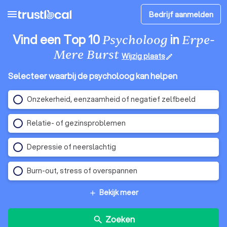
menu
Bedrijf aanmelden
Vind een Top 10
in
Psycholoog
Erpe-
Mere Burst
Wijzig plaats
edit
Selecteer waarbij de psycholoog kan helpen
Onzekerheid, eenzaamheid of negatief zelfbeeld
Relatie- of gezinsproblemen
Depressie of neerslachtig
Burn-out, stress of overspannen
Bekijk meer
add
Zoeken
search