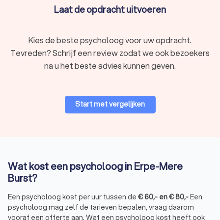
match en neem de eerste stap richting een gezonder,
Laat de opdracht uitvoeren
gelukkiger leven.
Kies de beste psycholoog voor uw opdracht.
Tevreden? Schrijf een review zodat we ook bezoekers
na u het beste advies kunnen geven.
Start met vergelijken
Wat kost een psycholoog in Erpe-Mere
Burst?
Een psycholoog kost per uur tussen de
€
60
,-
en
€
80
,-
Een
psycholoog mag zelf de tarieven bepalen, vraag daarom
vooraf een offerte aan. Wat een psycholoog kost heeft ook