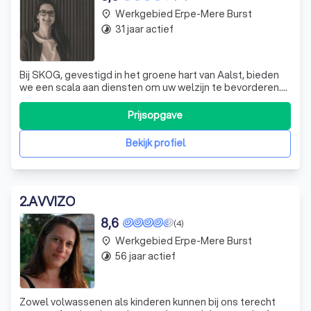
Werkgebied Erpe-Mere Burst
place
31 jaar actief
timelapse
Bij SKOG, gevestigd in het groene hart van Aalst, bieden
we een scala aan diensten om uw welzijn te bevorderen.
Onze naam, SKOG, betekent 'bos' in het Zweeds en
Noors, en weerspiegelt onze toewijding aan harmonie,
Prijsopgave
balans en vernieuwing. Ons jong en dynamisch team is
gespecialiseerd in loopbaancoachi
Bekijk profiel
2
.
AVVIZO
8,6
(4)
Werkgebied Erpe-Mere Burst
place
56 jaar actief
timelapse
Zowel volwassenen als kinderen kunnen bij ons terecht