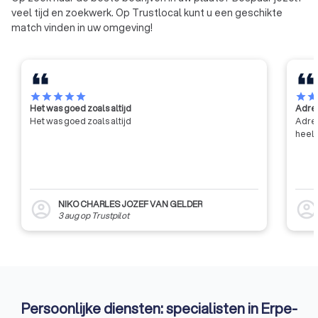
veel tijd en zoekwerk. Op Trustlocal kunt u een geschikte
match vinden in uw omgeving!
star
star
star
star
star
star
sta
Het was goed zoals altijd
Adres
Het was goed zoals altijd
Adres
heel 
NIKO CHARLES JOZEF VAN GELDER
account_circle
account_circl
3 aug
op
Trustpilot
Persoonlijke diensten: specialisten in Erpe-