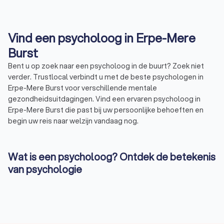
Vind een psycholoog in Erpe-Mere
Burst
Bent u op zoek naar een psycholoog in de buurt? Zoek niet
verder. Trustlocal verbindt u met de beste psychologen in
Erpe-Mere Burst voor verschillende mentale
gezondheidsuitdagingen. Vind een ervaren psycholoog in
Erpe-Mere Burst die past bij uw persoonlijke behoeften en
begin uw reis naar welzijn vandaag nog.
Wat is een psycholoog? Ontdek de betekenis
van psychologie
Een psycholoog is iemand die gespecialiseerd is in de studie
van de menselijke geest en gedrag. Dit omvat het
doorgronden van complexe menselijke emoties en
gedachten tot het analyseren van sociale interacties en