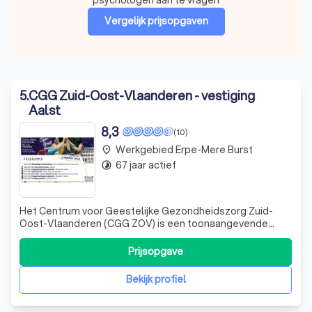
Vergelijk prijsopgaven
5
.
CGG Zuid-Oost-Vlaanderen - vestiging
Aalst
8,3
(10)
Werkgebied Erpe-Mere Burst
place
67 jaar actief
timelapse
Het Centrum voor Geestelijke Gezondheidszorg Zuid-
Oost-Vlaanderen (CGG ZOV) is een toonaangevende
organisatie die zich inzet voor de geestelijke gezondheid
van kinderen, jongeren, volwassenen en ouderen. Wij
Prijsopgave
begrijpen dat iedereen in het leven wel eens te maken kan
hebben met psychische of psychiatr
Bekijk profiel