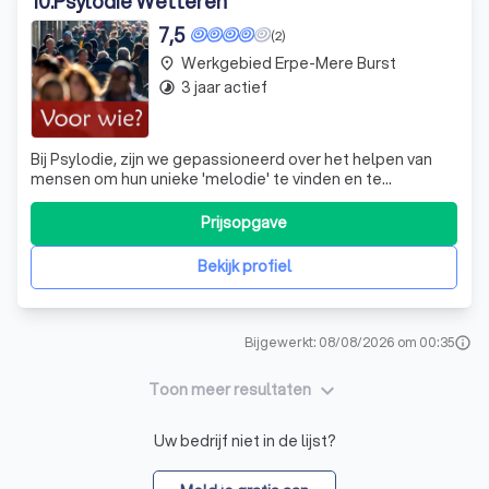
10
.
Psylodie Wetteren
7,5
(2)
Werkgebied Erpe-Mere Burst
place
3 jaar actief
timelapse
Bij Psylodie, zijn we gepassioneerd over het helpen van
mensen om hun unieke 'melodie' te vinden en te
versterken. Als ervaren psychologen en
psychotherapeuten, begrijpen we dat ieder individu een
Prijsopgave
uniek verhaal heeft, en we zijn er om te luisteren, te
begrijpen en te begeleiden. Onze aanpak is gebas
Bekijk profiel
Bijgewerkt: 08/08/2026 om 00:35
info
keyboard_arrow_down
Toon meer resultaten
Uw bedrijf niet in de lijst?