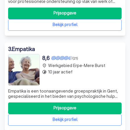
voor professionele ondersteuning op vlak van werk of
school, leefwereld en groeipotentieel. We moeten af en
toe stilstaan om weer vooruit te kunnen gaan. Het klinkt
Prijsopgave
eenvoudig, maar zoals alles in het leven, komt niets
vanzelf. We moeten werken a
Bekijk profiel
3
.
Empatika
8,6
(21)
Werkgebied Erpe-Mere Burst
place
10 jaar actief
timelapse
Empatika is een toonaangevende groepspraktijk in Gent,
gespecialiseerd in het bieden van psychologische hulp
aan kinderen, jongeren, volwassenen en ouderen. Als een
zelfstandige, niet-gesubsidieerde praktijk, onderscheiden
Prijsopgave
we ons door onze toewijding aan het bieden van
uitgebreide zorg voor mensen d
Bekijk profiel