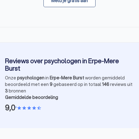
Meld je gratis aan
Reviews over psychologen in Erpe-Mere
Burst
Onze
psychologen
in
Erpe-Mere Burst
worden gemiddeld
beoordeeld met een
9
gebaseerd op in totaal
146
reviews uit
3
bronnen
Gemiddelde beoordeling
9,0
•
star
star
star
star
star_half