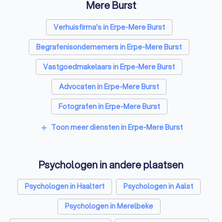
Mere Burst
Verhuisfirma's in Erpe-Mere Burst
Begrafenisondernemers in Erpe-Mere Burst
Vastgoedmakelaars in Erpe-Mere Burst
Advocaten in Erpe-Mere Burst
Fotografen in Erpe-Mere Burst
Rijscholen in Erpe-Mere Burst
Toon meer diensten in Erpe-Mere Burst
add
Coaches in Erpe-Mere Burst
Psychologen in andere plaatsen
Architecten in Erpe-Mere Burst
Relatietherapeut in Erpe-Mere Burst
Psychologen in Haaltert
Psychologen in Aalst
Reisbureaus in Erpe-Mere Burst
Psychologen in Merelbeke