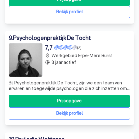
gebaseerd op het 'en-en-verhaal', waarbij we een
integrale, empathische kijk op elke h
Bekijk profiel
9
.
Psychologenpraktijk De Tocht
7,7
(3)
Werkgebied Erpe-Mere Burst
place
3 jaar actief
timelapse
Bij Psychologenpraktijk De Tocht, zijn we een team van
ervaren en toegewijde psychologen die zich inzetten om
u te helpen bij het navigeren door de uitdagingen van het
leven. Onze specialiteiten variëren van depressie, angst
Prijsopgave
en fobieën tot trauma, eetstoornissen en verslaving. We
bieden ook onderste
Bekijk profiel