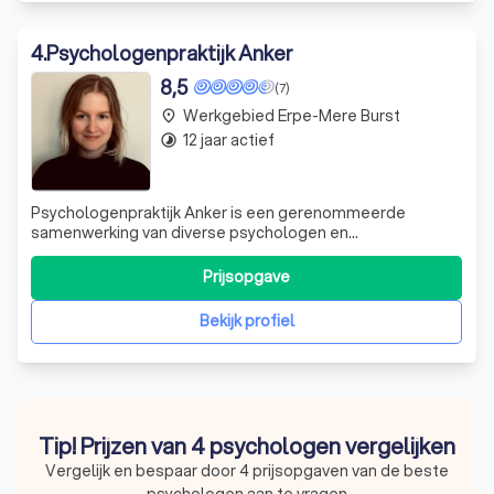
4
.
Psychologenpraktijk Anker
8,5
(7)
Werkgebied Erpe-Mere Burst
place
12 jaar actief
timelapse
Psychologenpraktijk Anker is een gerenommeerde
samenwerking van diverse psychologen en
psychotherapeuten, gevestigd in het hart van Gent en
Liedekerke. Wij begrijpen dat er momenten in het leven
Prijsopgave
kunnen zijn waarop je je vast voelt zitten, geconfronteerd
wordt met ingrijpende gebeurtenissen of vragen
Bekijk profiel
Tip! Prijzen van 4 psychologen vergelijken
Vergelijk en bespaar door 4 prijsopgaven van de beste
psychologen aan te vragen