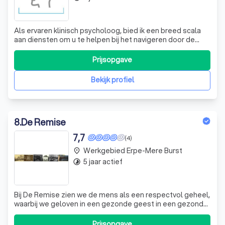
Als ervaren klinisch psycholoog, bied ik een breed scala
aan diensten om u te helpen bij het navigeren door de
uitdagingen van het leven. Of u nu worstelt met sociaal-
emotionele problemen, concentratieproblemen,
Prijsopgave
schoolproblemen, of het verwerken van rouw, scheiding
en andere ingrijpende gebeurteniss
Bekijk profiel
8
.
De Remise
7,7
(4)
Werkgebied Erpe-Mere Burst
place
5 jaar actief
timelapse
Bij De Remise zien we de mens als een respectvol geheel,
waarbij we geloven in een gezonde geest in een gezond
lichaam. We zijn ervan overtuigd dat lichamelijke en
geestelijke zorg hand in hand gaan. Onze visie is
Prijsopgave