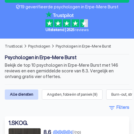
19 geverifieerde psychologen in Erpe-Mere Burst
verified_user
Uitstekend
|
2525
reviews
Trustlocal
Psychologen
Psychologen in Erpe-Mere Burst
arrow_forward_ios
arrow_forward_ios
Psychologen in Erpe-Mere Burst
Bekijk de top 10 psychologen in Erpe-Mere Burst met 146
reviews en een gemiddelde score van 8.3. Vergelijk en
ontvang gratis vier offertes.
Alle diensten
Angsten, fobieën of paniek
(
9
)
Burn-out, str
filter_list
Filters
1
.
SKOG.
8,6
(10)