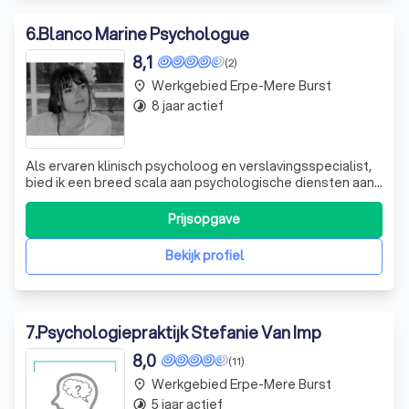
6
.
Blanco Marine Psychologue
8,1
(2)
Werkgebied Erpe-Mere Burst
place
8 jaar actief
timelapse
Als ervaren klinisch psycholoog en verslavingsspecialist,
bied ik een breed scala aan psychologische diensten aan.
Mijn opleiding in de klinische psychologie, met een
Freudiaanse oriëntatie, heeft me in staat gesteld om
Prijsopgave
verschillende stromingen en theorieën te ontdekken en
te omarmen. Ik heb een bij
Bekijk profiel
7
.
Psychologiepraktijk Stefanie Van Imp
8,0
(11)
Werkgebied Erpe-Mere Burst
place
5 jaar actief
timelapse