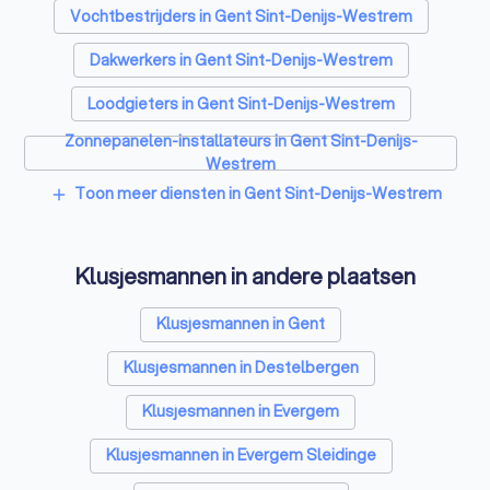
Vochtbestrijders in Gent Sint-Denijs-Westrem
Dakwerkers in Gent Sint-Denijs-Westrem
Loodgieters in Gent Sint-Denijs-Westrem
Zonnepanelen-installateurs in Gent Sint-Denijs-
Westrem
Vloerverwarming-installateurs in Gent Sint-Denijs-
Toon meer diensten in Gent Sint-Denijs-Westrem
add
Westrem
Airco installateurs in Gent Sint-Denijs-Westrem
Klusjesmannen in andere plaatsen
Ramen en deuren specialisten in Gent Sint-Denijs-
Westrem
Klusjesmannen in Gent
Laadpaal installateurs in Gent Sint-Denijs-Westrem
Klusjesmannen in Destelbergen
Zonwering specialisten in Gent Sint-Denijs-Westrem
Klusjesmannen in Evergem
Schrijnwerkers in Gent Sint-Denijs-Westrem
Klusjesmannen in Evergem Sleidinge
Warmtepomp installateurs in Gent Sint-Denijs-
Westrem