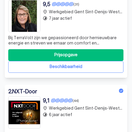
9,5
(31)
Werkgebied Gent Sint-Denijs-Westrem
place
7 jaar actief
timelapse
Bij TerraVolt zijn we gepassioneerd door hernieuwbare
energie en streven we ernaar om comfort en
duurzaamheid te combineren in elke woning en kantoor.
Prijsopgave
Beschikbaarheid
2
.
NXT-Door
9,1
(44)
Werkgebied Gent Sint-Denijs-Westrem
place
6 jaar actief
timelapse