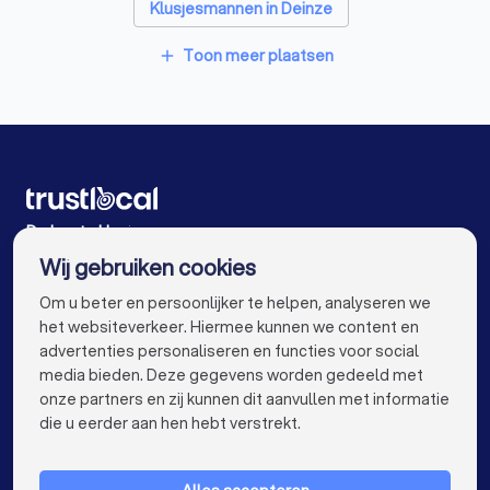
Klusjesmannen in Deinze
Badkamer installateurs in Gent Sint-Denijs-Westrem
Klusjesmannen in Aalter Lotenhulle
Toon meer plaatsen
add
Glashandels in Gent Sint-Denijs-Westrem
Klusjesmannen in Lokeren
EPC-keurders in Gent Sint-Denijs-Westrem
Klusjesmannen in Wichelen
Klusjesmannen in Lede
Klusjesmannen in Ruiselede
Klusjesmannen in Antwerpen
De beste klusjesmannen voor u
Wij gebruiken cookies
Klusjesmannen in Brugge
Klusjesmannen in Leuven
info@trustlocal.be
Om u beter en persoonlijker te helpen, analyseren we
Klusjesmannen in Aalst
het websiteverkeer. Hiermee kunnen we content en
advertenties personaliseren en functies voor social
Klusjesmannen in Mechelen
media bieden. Deze gegevens worden gedeeld met
onze partners en zij kunnen dit aanvullen met informatie
Klusjesmannen in Kortrijk
Klusjesmannen in Hasselt
keyboard_arrow_down
VOOR PARTICULIEREN
die u eerder aan hen hebt verstrekt.
Klusjesmannen in Sint-Niklaas
keyboard_arrow_down
VOOR BEDRIJVEN