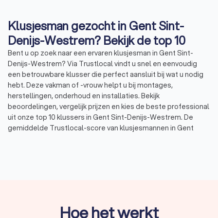
Klusjesman gezocht in Gent Sint-
Denijs-Westrem? Bekijk de top 10
Bent u op zoek naar een ervaren klusjesman in Gent Sint-
Denijs-Westrem? Via Trustlocal vindt u snel en eenvoudig
een betrouwbare klusser die perfect aansluit bij wat u nodig
hebt. Deze vakman of -vrouw helpt u bij montages,
herstellingen, onderhoud en installaties. Bekijk
beoordelingen, vergelijk prijzen en kies de beste professional
uit onze top 10 klussers in Gent Sint-Denijs-Westrem. De
gemiddelde Trustlocal-score van klusjesmannen in Gent
Sint-Denijs-Westrem bedraagt 8.5. Die score is gebaseerd op
2,630 klantbeoordelingen, ervaring én is volledig
onafhankelijk. Zo maakt u altijd een doordachte keuze.
Wat doet een klusbedrijf?
Een klusbedrijf in Gent Sint-Denijs-Westrem pakt allerlei
Hoe het werkt
klussen aan, in en rond uw woning of bedrijf. Van een kleine