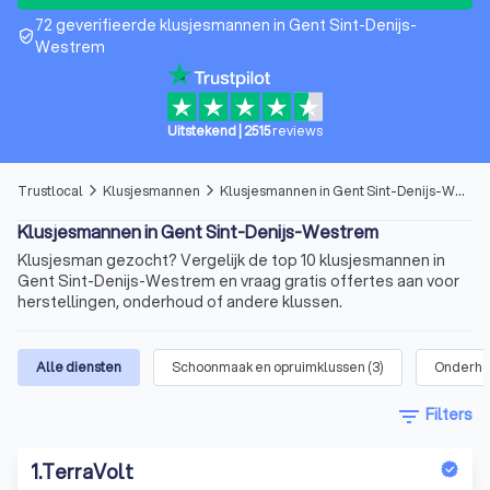
72 geverifieerde klusjesmannen in Gent Sint-Denijs-
verified_user
Westrem
Uitstekend
|
2515
reviews
Trustlocal
Klusjesmannen
Klusjesmannen in Gent Sint-Denijs-Westrem
arrow_forward_ios
arrow_forward_ios
Klusjesmannen in Gent Sint-Denijs-Westrem
Klusjesman gezocht? Vergelijk de top 10 klusjesmannen in
Gent Sint-Denijs-Westrem en vraag gratis offertes aan voor
herstellingen, onderhoud of andere klussen.
Alle diensten
Schoonmaak en opruimklussen
(
3
)
Onderh
filter_list
Filters
1
.
TerraVolt