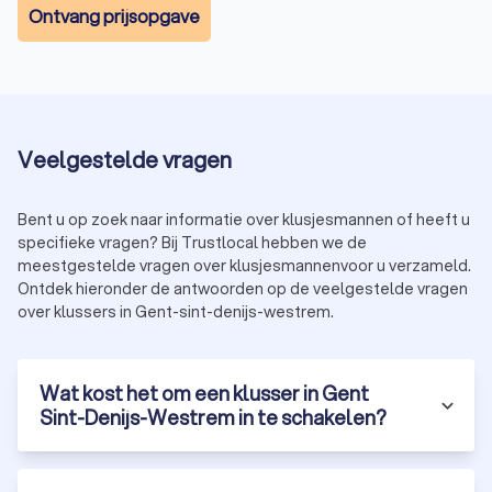
klussers in Gent Sint-Denijs-Westrem
Ontvang prijsopgave
Duidelijke prijsafspraken: een transparante offerte
zonder kleine lettertjes
Alleen betrouwbare bedrijven: voldoet een bedrijf niet
meer aan onze eisen? Dan verwijderen we het van het
platform
Klussers gezocht in Gent Sint-Denijs-Westrem? Of u nu één
Veelgestelde vragen
klusje wilt laten uitvoeren of op zoek bent naar een vakman
voor meerdere projecten: bij Trustlocal zit u goed. Vraag
vrijblijvend offertes aan, vergelijk en laat uw klus uitvoeren aan
Bent u op zoek naar informatie over klusjesmannen of heeft u
een eerlijke prijs.
specifieke vragen? Bij Trustlocal hebben we de
meestgestelde vragen over klusjesmannenvoor u verzameld.
Ontdek hieronder de antwoorden op de veelgestelde vragen
over klussers in Gent-sint-denijs-westrem.
Wat kost het om een klusser in Gent
Sint-Denijs-Westrem in te schakelen?