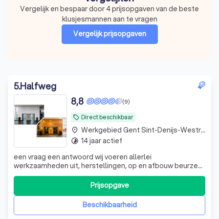
Vergelijk en bespaar door 4 prijsopgaven van de beste
klusjesmannen aan te vragen
Vergelijk prijsopgaven
5
.
Halfweg
8,8
(9)
Direct beschikbaar
local_offer
Werkgebied Gent Sint-Denijs-Westrem
place
14 jaar actief
timelapse
een vraag een antwoord wij voeren allerlei
werkzaamheden uit, herstellingen, op en afbouw beurzen
congressen en festivals, leveren en opbouwen kleine
standen en popups, bestickering en veel meer
Prijsopgave
Beschikbaarheid