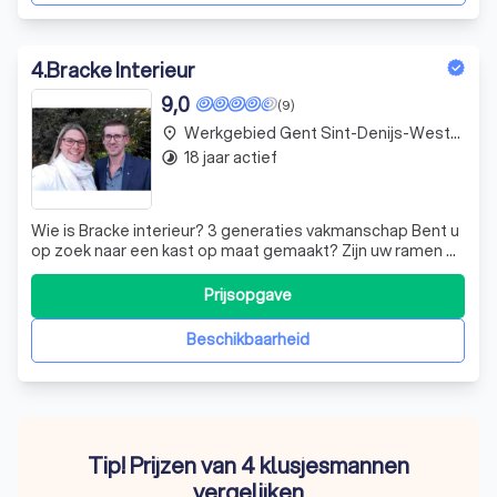
4
.
Bracke Interieur
9,0
(9)
Werkgebied Gent Sint-Denijs-Westrem
place
18 jaar actief
timelapse
Wie is Bracke interieur? 3 generaties vakmanschap Bent u
op zoek naar een kast op maat gemaakt? Zijn uw ramen of
deuren nodig aan vervanging toe? Wenst u een nieuwe
trap of wilt u een zolderkamer renoveren met gyproc,
Prijsopgave
laminaat en kasten onder het schuine dak? Voor dat en
nog veel meer kunt u bij B
Beschikbaarheid
Tip! Prijzen van 4 klusjesmannen
vergelijken