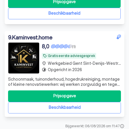
turning his hobby into a thriving profession. Our
Prijsopgave
commitment to the trade, meticulous attention to detail,
and relentless drive are the
Beschikbaarheid
9
.
Kaminvest.home
8,0
(1)
Gratis eerste adviesgesprek
local_offer
Werkgebied Gent Sint-Denijs-Westrem
place
Opgericht in 2026
timelapse
Schoonmaak, tuinonderhoud, hogedrukreiniging, montage
of kleine renovatiewerken: wij werken zorgvuldig en tegen
een eerlijke prijs. Eén aanspreekpunt voor al uw klussen,
groot of klein.
Prijsopgave
Beschikbaarheid
Bijgewerkt: 06/08/2026 om 11:47
info