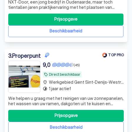
NXT-Door, een jong bedrijf in Oudenaarde, maar toch
tientallen jaren praktijkervaring met het plaatsen van
garagepoorten, sectionale poorten of garagedeuren. We
horen vaak dat bedrijven te groot worden waardoor het
Prijsopgave
menselijk gevoel verdwijnt, daarin willen wij het verschil
maken. Daarom is het goed
Beschikbaarheid
3
.
Properpunt
TOP PRO
9,0
(45)
Direct beschikbaar
local_offer
Werkgebied Gent Sint-Denijs-Westrem
place
1 jaar actief
timelapse
We helpen u graag met het reinigen van uw zonnepanelen,
het wassen van uw ramen, dakgoten uit te kuisen en
afwassen en terras overkappingen.
Prijsopgave
Beschikbaarheid