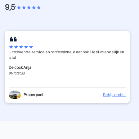
9,5
•
star
star
star
star
star
star
star
star
star
star
Uitstekende service en professionele aanpak. Heel vriendelijk en
stipt
De cock Anja
01/10/2025
Properpunt
Bekijk profiel