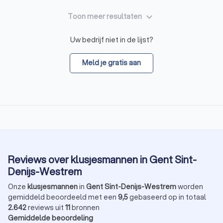
keyboard_arrow_down
Toon meer resultaten
Uw bedrijf niet in de lijst?
Meld je gratis aan
Reviews over klusjesmannen in Gent Sint-
Denijs-Westrem
Onze
klusjesmannen
in
Gent Sint-Denijs-Westrem
worden
gemiddeld beoordeeld met een
9,5
gebaseerd op in totaal
2.642
reviews uit
11
bronnen
Gemiddelde beoordeling