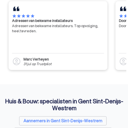
star
star
star
star
star
star
sta
Adressen van bekwame installateurs
Door 
Adressen van bekwame installateurs. Top opvolging,
Door 
heel tevreden.
Marc Verheyen
account_circle
account_circl
31 jul
op
Trustpilot
Huis & Bouw: specialisten in Gent Sint-Denijs-
Westrem
Aannemers in Gent Sint-Denijs-Westrem