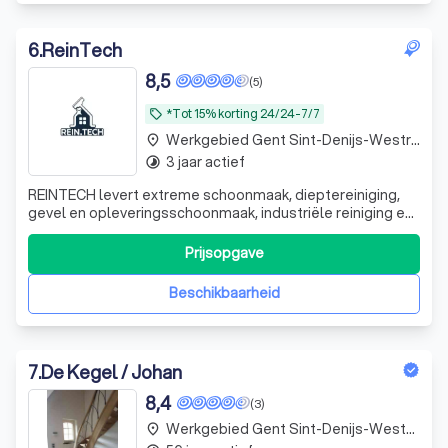
6
.
ReinTech
8,5
(5)
*Tot 15% korting 24/24-7/7
local_offer
Werkgebied Gent Sint-Denijs-Westrem
place
3 jaar actief
timelapse
REINTECH levert extreme schoonmaak, dieptereiniging,
gevel en opleveringsschoonmaak, industriële reiniging en
professionele voertuigreiniging. Snel, discreet en
beschikbaar voor spoed tussen 20u-07u.
Prijsopgave
Beschikbaarheid
7
.
De Kegel / Johan
8,4
(3)
Werkgebied Gent Sint-Denijs-Westrem
place