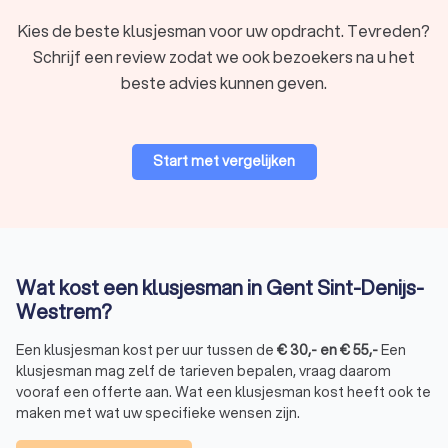
vakkennis met een persoonlijke aanpak en zoeken mee naar
oplossingen, ook bij speciale of moeilijkere klussen. Ze zijn
Kies de beste klusjesman voor uw opdracht. Tevreden?
snel bereikbaar, schakelen vlot bij en werken zonder
Schrijf een review zodat we ook bezoekers na u het
tussenpersonen.
beste advies kunnen geven.
Een zelfstandige klusser heeft vaak meer inspraak dan
iemand die voor een groot bedrijf werkt, en dat merkt u ook
aan de communicatie en de snelheid. Voor wie snel en correct
geholpen wil worden, is dit een uitstekende keuze.
Start met vergelijken
Vind een betrouwbare klusjesman met
Trustlocal
Een betrouwbare klusjesman zoeken in Gent Sint-Denijs-
Wat kost een klusjesman in Gent Sint-Denijs-
Westrem kost soms wat tijd. Zeker als u zowel kwaliteit als
Westrem?
een betaalbare prijs zoekt. Dankzij Trustlocal vergelijkt u
eenvoudig meerdere klussers in Gent Sint-Denijs-Westrem
Een klusjesman kost per uur tussen de
€
30
,-
en
€
55
,-
Een
en kiest u degene die het beste bij u past.
klusjesman mag zelf de tarieven bepalen, vraag daarom
Voordelen van Trustlocal:
Echte klantreviews: meer dan 2,630 eerlijke
vooraf een offerte aan. Wat een klusjesman kost heeft ook te
beoordelingen over kwaliteit en service
maken met wat uw specifieke wensen zijn.
Offertes vergelijken: kies uit drie à vier verschillende