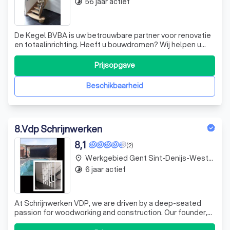
56 jaar actief
timelapse
De Kegel BVBA is uw betrouwbare partner voor renovatie
en totaalinrichting. Heeft u bouwdromen? Wij helpen u
graag deze te realiseren. Of het nu gaat om ruwbouw,
dakbedekking, schrijnwerk, sanitair, elektriciteit, vloeren,
Prijsopgave
parket of schilderwerken, wij zorgen voor een stipte
opvolging van budget, ti
Beschikbaarheid
8
.
Vdp Schrijnwerken
8,1
(2)
Werkgebied Gent Sint-Denijs-Westrem
place
6 jaar actief
timelapse
At Schrijnwerken VDP, we are driven by a deep-seated
passion for woodworking and construction. Our founder,
Joury, has been immersed in this craft from a young age,